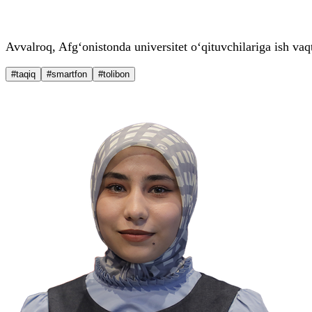
Avvalroq, Afg‘onistonda universitet o‘qituvchilariga ish va
#taqiq
#smartfon
#tolibon