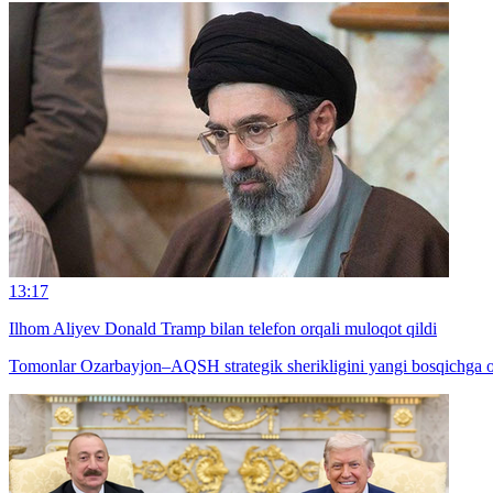
13:17
Ilhom Aliyev Donald Tramp bilan telefon orqali muloqot qildi
Tomonlar Ozarbayjon–AQSH strategik sherikligini yangi bosqichga oli