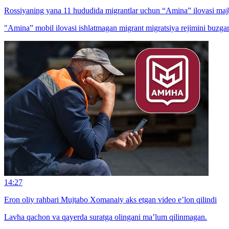
Rossiyaning yana 11 hududida migrantlar uchun “Amina” ilovasi majb
"Amina” mobil ilovasi ishlatmagan migrant migratsiya rejimini buzga
14:27
Eron oliy rahbari Mujtabo Xomanaiy aks etgan video e’lon qilindi
Lavha qachon va qayerda suratga olingani ma’lum qilinmagan.