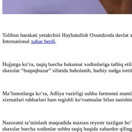
Tolibon harakati yetakchisi Haybatulloh Oxundzoda davlat x
International
xabar berdi
.
Hujjatga ko‘ra, taqiq barcha hukumat xodimlariga tatbiq eti
shaxslar “huquqbuzar” sifatida baholanib, harbiy sudga tort
Ma’lumotlarga ko‘ra, Adliya vazirligi ushbu farmonni mamlak
xizmatlari rahbarlari ham tegishli ko‘rsatmalar bilan tanishti
Nazoratni ta’minlash maqsadida maxsus reyestr tuzilgan bo‘l
shaxslar barcha xodimlar ushbu taqiq haqida xabardor qilingan