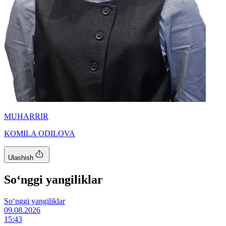
MUHARRIR
KOMILA ODILOVA
Ulashish
So‘nggi yangiliklar
So‘nggi yangiliklar
09.08.2026
15:43