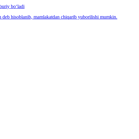
uriy bo‘ladi
n deb hisoblanib, mamlakatdan chiqarib yuborilishi mumkin.