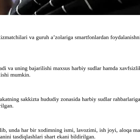
izmatchilari va guruh a’zolariga smartfonlardan foydalanishn
ladi va uning bajarilishi maxsus harbiy sudlar hamda xavfsizli
ilishi mumkin.
atning sakkizta hududiy zonasida harbiy sudlar rahbarlariga 
rilgan.
ib, unda har bir xodimning ismi, lavozimi, ish joyi, aloqa m
ini tasdiqlashlari shart ekani bildirilgan.