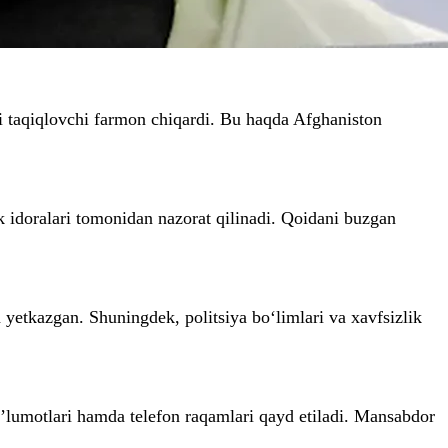
i taqiqlovchi farmon chiqardi. Bu haqda Afghaniston
k idoralari tomonidan nazorat qilinadi. Qoidani buzgan
yetkazgan. Shuningdek, politsiya bo‘limlari va xavfsizlik
a’lumotlari hamda telefon raqamlari qayd etiladi. Mansabdor