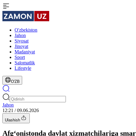
O'zbekiston
Jahon
Siyosat
Jinoyat
Madaniyat
Sport
Salomatlik
Lifestyle
O'ZB
Jahon
12:21 / 09.06.2026
Ulashish
Afg‘onistonda davlat xizmatchilariga smar