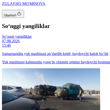
ZULAYHO MO'MINOVA
Ulashish
So‘nggi yangiliklar
So‘nggi yangiliklar
07.08.2026
15:46
Samarqandda yuk mashinasi ag‘darilib ketdi, haydovchi halok bo‘ldi
Yuk mashinasi kabinasida yong‘in chiqishi ortidan haydovchi boshqaru