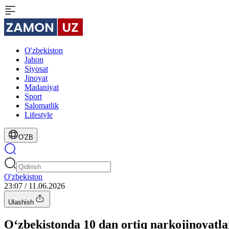
O'zbekiston
Jahon
Siyosat
Jinoyat
Madaniyat
Sport
Salomatlik
Lifestyle
O'ZB
O'zbekiston
23:07 / 11.06.2026
Ulashish
O‘zbekistonda 10 dan ortiq narkojinoyatlar