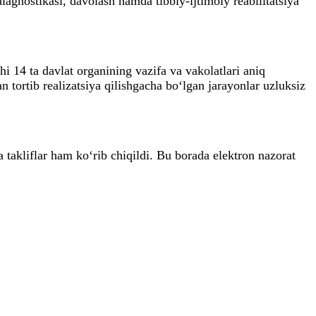
diagnostikasi, davolash hamda tibbiy-ijtimoiy reabilitatsiya
i 14 ta davlat organining vazifa va vakolatlari aniq
 tortib realizatsiya qilishgacha bo‘lgan jarayonlar uzluksiz
a takliflar ham ko‘rib chiqildi. Bu borada elektron nazorat