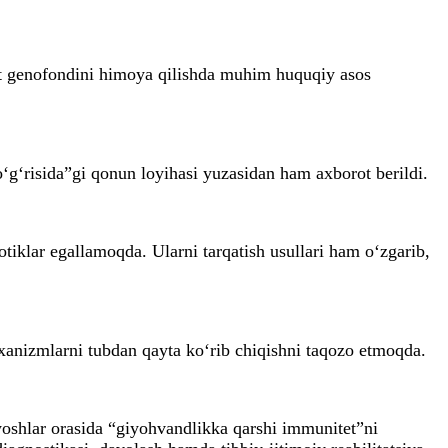
lat genofondini himoya qilishda muhim huquqiy asos
‘g‘risida”gi qonun loyihasi yuzasidan ham axborot berildi.
kotiklar egallamoqda. Ularni tarqatish usullari ham o‘zgarib,
xanizmlarni tubdan qayta ko‘rib chiqishni taqozo etmoqda.
 yoshlar orasida “giyohvandlikka qarshi immunitet”ni