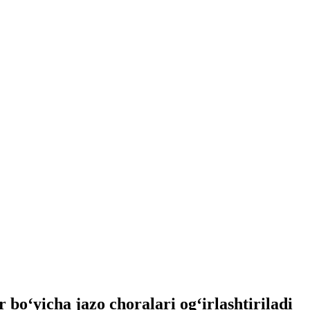
 bo‘yicha jazo choralari og‘irlashtiriladi