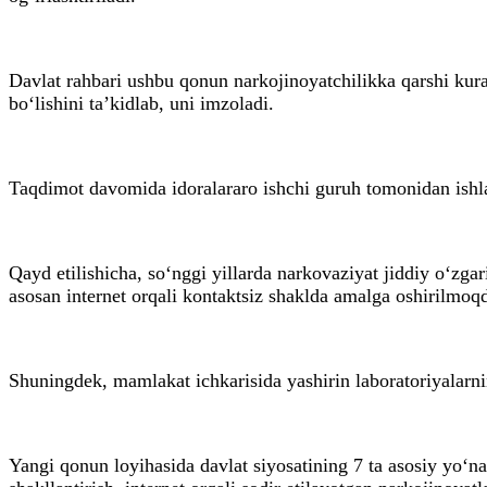
Davlat rahbari ushbu qonun narkojinoyatchilikka qarshi kura
bo‘lishini ta’kidlab, uni imzoladi.
Taqdimot davomida idoralararo ishchi guruh tomonidan ishlab
Qayd etilishicha, so‘nggi yillarda narkovaziyat jiddiy o‘zgar
asosan internet orqali kontaktsiz shaklda amalga oshirilmoq
Shuningdek, mamlakat ichkarisida yashirin laboratoriyalarn
Yangi qonun loyihasida davlat siyosatining 7 ta asosiy yo‘na