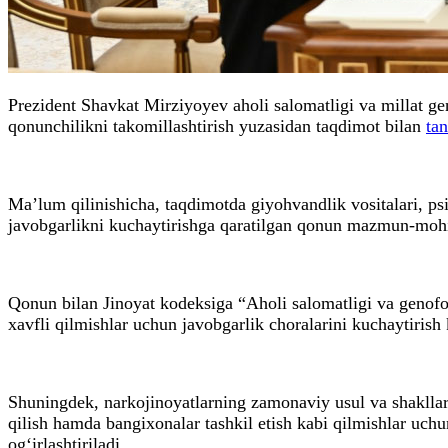
Prezident Shavkat Mirziyoyev aholi salomatligi va millat gen
qonunchilikni takomillashtirish yuzasidan taqdimot bilan
tan
Ma’lum qilinishicha, taqdimotda giyohvandlik vositalari, p
javobgarlikni kuchaytirishga qaratilgan qonun mazmun-mohi
Qonun bilan Jinoyat kodeksiga “Aholi salomatligi va genofon
xavfli qilmishlar uchun javobgarlik choralarini kuchaytirish 
Shuningdek, narkojinoyatlarning zamonaviy usul va shakllar
qilish hamda bangixonalar tashkil etish kabi qilmishlar uchu
og‘irlashtiriladi.