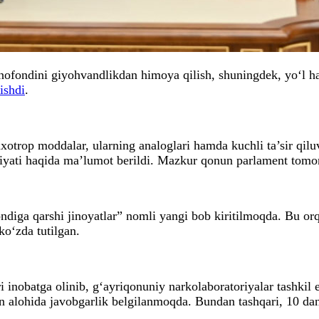
ofondini giyohvandlikdan himoya qilish, shuningdek, yo‘l hara
ishdi
.
sixotrop moddalar, ularning analoglari hamda kuchli ta’sir q
yati haqida ma’lumot berildi. Mazkur qonun parlament tomon
diga qarshi jinoyatlar” nomli yangi bob kiritilmoqda. Bu orqa
ko‘zda tutilgan.
i inobatga olinib, g‘ayriqonuniy narkolaboratoriyalar tashki
n alohida javobgarlik belgilanmoqda. Bundan tashqari, 10 dan 