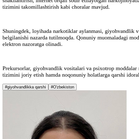
shakllantirish, internet orqali sodir etilayotgan narkojinoya
tizimini takomillashtirish kabi choralar mavjud.
Shuningdek, loyihada narkotiklar aylanmasi, giyohvandlik va 
belgilanishi nazarda tutilmoqda. Qonuniy muomaladagi moddala
elektron nazoratga olinadi.
Prekursorlar, giyohvandlik vositalari va psixotrop moddalar 
tizimini joriy etish hamda noqonuniy holatlarga qarshi idoral
#giyohvandlikka qarshi
#O'zbekiston