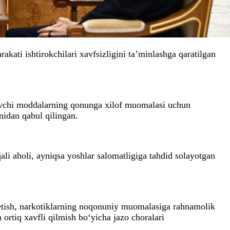
kati ishtirokchilari xavfsizligini ta’minlashga qaratilgan
iluvchi moddalarning qonunga xilof muomalasi uchun
idan qabul qilingan.
li aholi, ayniqsa yoshlar salomatligiga tahdid solayotgan
l etish, narkotiklarning noqonuniy muomalasiga rahnamolik
ortiq xavfli qilmish bo‘yicha jazo choralari