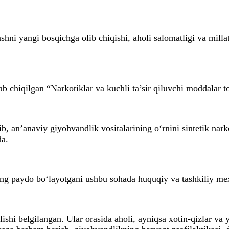
shni yangi bosqichga olib chiqishi, aholi salomatligi va mil
 chiqilgan “Narkotiklar va kuchli ta’sir qiluvchi moddalar to
ib, an’anaviy giyohvandlik vositalarining o‘rnini sintetik nar
da.
ing paydo bo‘layotgani ushbu sohada huquqiy va tashkiliy me
lishi belgilangan. Ular orasida aholi, ayniqsa xotin-qizlar va