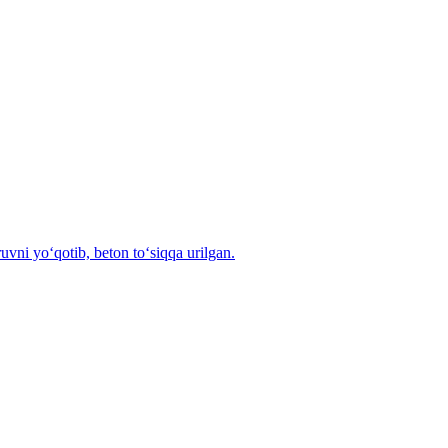
vni yo‘qotib, beton to‘siqqa urilgan.