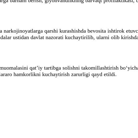
tlarga barham berish, giyohvandlikning barvaqt profilaktikasi, 
narkojinoyatlarga qarshi kurashishda bevosita ishtirok etuvch
r ustidan davlat nazorati kuchaytirilib, ularni olib kirishdan
muomalasini qat’iy tartibga solishni takomillashtirish bo‘yich
araro hamkorlikni kuchaytirish zarurligi qayd etildi.