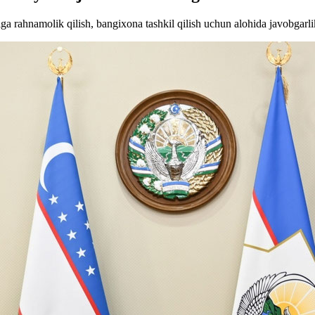
ga rahnamolik qilish, bangixona tashkil qilish uchun alohida javobgarl