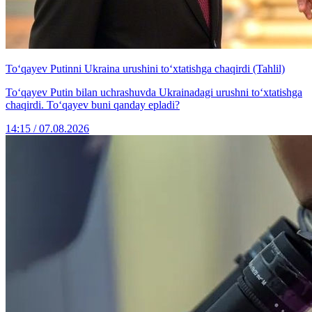
To‘qayev Putinni Ukraina urushini to‘xtatishga chaqirdi (Tahlil)
To‘qayev Putin bilan uchrashuvda Ukrainadagi urushni to‘xtatishga
chaqirdi. To‘qayev buni qanday epladi?
14:15 / 07.08.2026