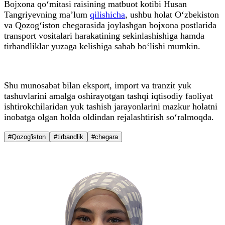
Bojxona qo‘mitasi raisining matbuot kotibi Husan
Tangriyevning ma’lum
qilishicha
, ushbu holat O‘zbekiston
va Qozog‘iston chegarasida joylashgan bojxona postlarida
transport vositalari harakatining sekinlashishiga hamda
tirbandliklar yuzaga kelishiga sabab bo‘lishi mumkin.
Shu munosabat bilan eksport, import va tranzit yuk
tashuvlarini amalga oshirayotgan tashqi iqtisodiy faoliyat
ishtirokchilaridan yuk tashish jarayonlarini mazkur holatni
inobatga olgan holda oldindan rejalashtirish so‘ralmoqda.
#Qozog'iston
#tirbandlik
#chegara