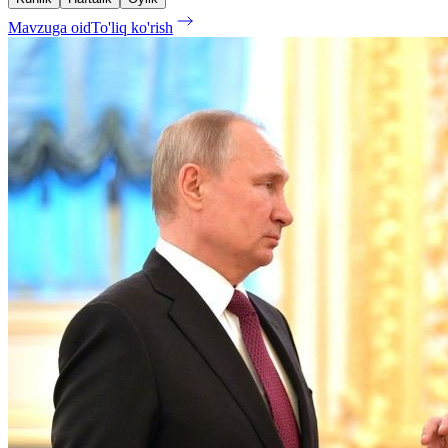
Mavzuga oid
To'liq ko'rish