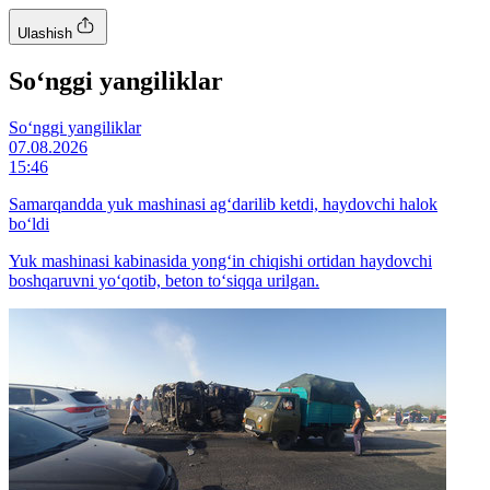
Ulashish
So‘nggi yangiliklar
So‘nggi yangiliklar
07.08.2026
15:46
Samarqandda yuk mashinasi ag‘darilib ketdi, haydovchi halok
bo‘ldi
Yuk mashinasi kabinasida yong‘in chiqishi ortidan haydovchi
boshqaruvni yo‘qotib, beton to‘siqqa urilgan.