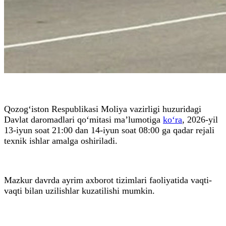
Qozog‘iston Respublikasi Moliya vazirligi huzuridagi
Davlat daromadlari qo‘mitasi ma’lumotiga
ko‘ra
, 2026-yil
13-iyun soat 21:00 dan 14-iyun soat 08:00 ga qadar rejali
texnik ishlar amalga oshiriladi.
Mazkur davrda ayrim axborot tizimlari faoliyatida vaqti-
vaqti bilan uzilishlar kuzatilishi mumkin.