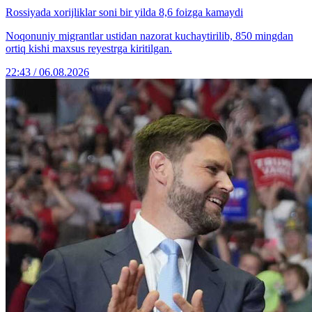
Rossiyada xorijliklar soni bir yilda 8,6 foizga kamaydi
Noqonuniy migrantlar ustidan nazorat kuchaytirilib, 850 mingdan
ortiq kishi maxsus reyestrga kiritilgan.
22:43 / 06.08.2026