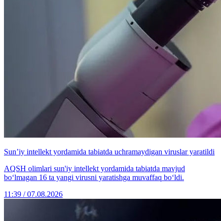
Sun’iy intellekt yordamida tabiatda uchramaydigan viruslar yaratildi
AQSH olimlari sun'iy intellekt yordamida tabiatda mavjud
bo‘lmagan 16 ta yangi virusni yaratishga muvaffaq bo‘ldi.
11:39 / 07.08.2026