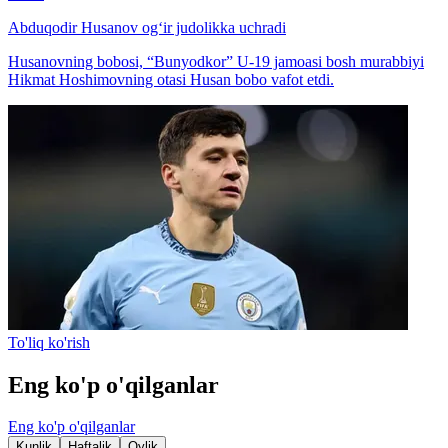
Abduqodir Husanov og‘ir judolikka uchradi
Husanovning bobosi, “Bunyodkor” U-19 jamoasi bosh murabbiyi
Hikmat Hoshimovning otasi Husan bobo vafot etdi.
To'liq ko'rish
Eng ko'p o'qilganlar
Eng ko'p o'qilganlar
Kunlik
Haftalik
Oylik