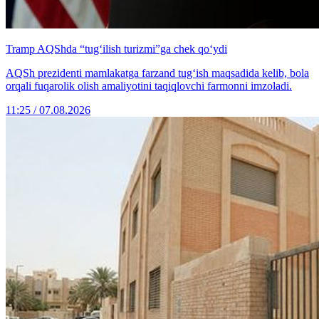
Tramp AQShda “tug‘ilish turizmi”ga chek qo‘ydi
AQSh prezidenti mamlakatga farzand tug‘ish maqsadida kelib, bola
orqali fuqarolik olish amaliyotini taqiqlovchi farmonni imzoladi.
11:25 / 07.08.2026