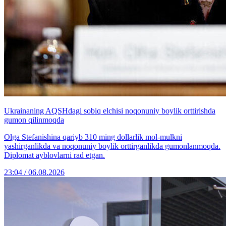
Ukrainaning AQSHdagi sobiq elchisi noqonuniy boylik orttirishda
gumon qilinmoqda
Olga Stefanishina qariyb 310 ming dollarlik mol-mulkni
yashirganlikda va noqonuniy boylik orttirganlikda gumonlanmoqda.
Diplomat ayblovlarni rad etgan.
23:04 / 06.08.2026