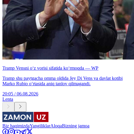
Tramp Vensni o‘z vorisi sifatida ko‘rmoqda — WP
Tramp shu paytgacha omma oldida Jey Di Vens va davlat kotibi
Marko Rubio o‘rtasida aniq tanlov qilmagandi.
20:05 / 06.08.2026
Lenta
Biz haqimizda
Yangiliklar
Aloqa
Bizning jamoa