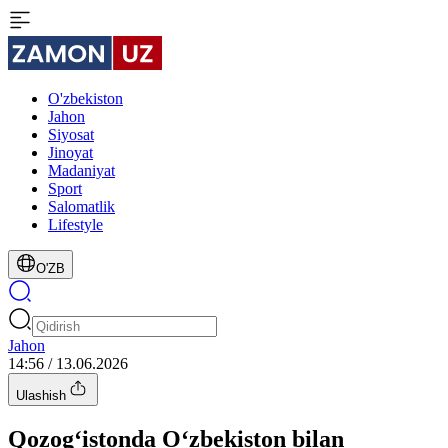
O'zbekiston
Jahon
Siyosat
Jinoyat
Madaniyat
Sport
Salomatlik
Lifestyle
O'ZB
Jahon
14:56 / 13.06.2026
Ulashish
Qozog‘istonda O‘zbekiston bilan