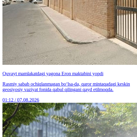
Quvayt mamlakatdagi yagona Eron maktabini yopdi
Rasmiy sabab ochiqlanmagan bo‘lsa-da, qaror mintaqadagi keskin
geosiyosiy vaziyat fonida qabul qilingani qayd etilmoqda.
01:12 / 07.08.2026