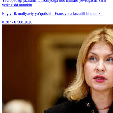
Yevropadagi jazirama iqtisodiyotga 800 milliard yevrogacha zarar
yetkazishi mumkin
Eng yirik moliyaviy yo‘qotishlar Fransiyada kuzatilishi mumkin.
01:07 / 07.08.2026