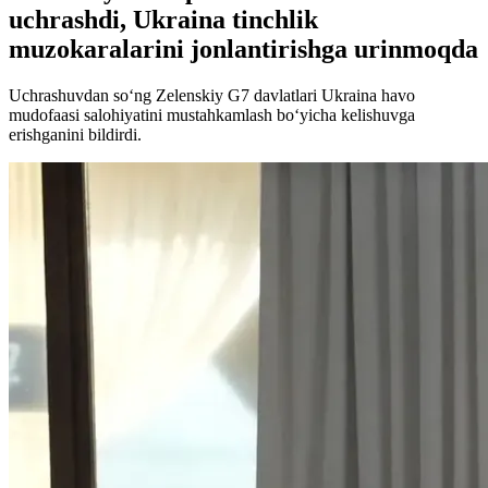
uchrashdi, Ukraina tinchlik
muzokaralarini jonlantirishga urinmoqda
Uchrashuvdan so‘ng Zelenskiy G7 davlatlari Ukraina havo
mudofaasi salohiyatini mustahkamlash bo‘yicha kelishuvga
erishganini bildirdi.