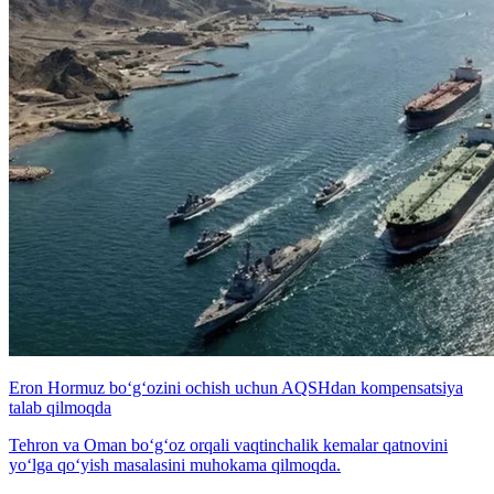
Eron Hormuz bo‘g‘ozini ochish uchun AQSHdan kompensatsiya
talab qilmoqda
Tehron va Oman bo‘g‘oz orqali vaqtinchalik kemalar qatnovini
yo‘lga qo‘yish masalasini muhokama qilmoqda.