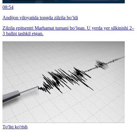
08:54
Andijon viloyatida tongda zilzila bo‘ldi
Zilzila epitsentri Marhamat tumani bo‘lgan. U yerda yer silkinishi 2–
3 ballni tashkil etgan.
To'liq ko'rish