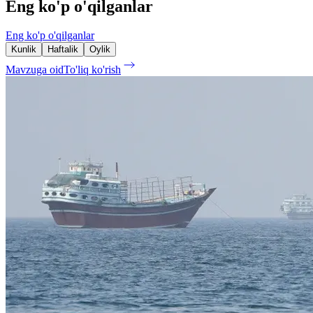
Eng ko'p o'qilganlar
Eng ko'p o'qilganlar
Kunlik
Haftalik
Oylik
Mavzuga oid
To'liq ko'rish