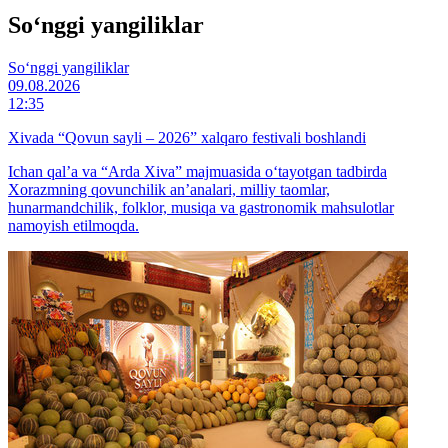
So‘nggi yangiliklar
So‘nggi yangiliklar
09.08.2026
12:35
Xivada “Qovun sayli – 2026” xalqaro festivali boshlandi
Ichan qal’a va “Arda Xiva” majmuasida o‘tayotgan tadbirda
Xorazmning qovunchilik an’analari, milliy taomlar,
hunarmandchilik, folklor, musiqa va gastronomik mahsulotlar
namoyish etilmoqda.