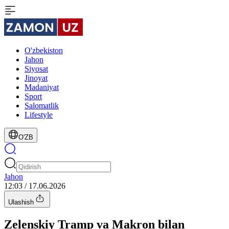
O'zbekiston
Jahon
Siyosat
Jinoyat
Madaniyat
Sport
Salomatlik
Lifestyle
O'ZB
Jahon
12:03 / 17.06.2026
Ulashish
Zelenskiy Tramp va Makron bilan