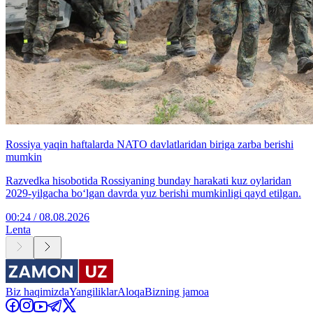
Rossiya yaqin haftalarda NATO davlatlaridan biriga zarba berishi
mumkin
Razvedka hisobotida Rossiyaning bunday harakati kuz oylaridan
2029-yilgacha bo‘lgan davrda yuz berishi mumkinligi qayd etilgan.
00:24 / 08.08.2026
Lenta
Biz haqimizda
Yangiliklar
Aloqa
Bizning jamoa