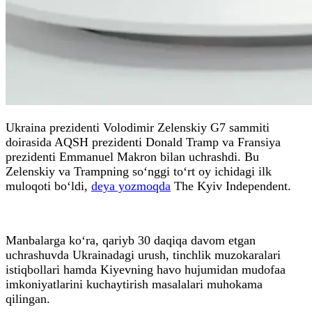
Ukraina prezidenti Volodimir Zelenskiy G7 sammiti
doirasida AQSH prezidenti Donald Tramp va Fransiya
prezidenti Emmanuel Makron bilan uchrashdi. Bu
Zelenskiy va Trampning so‘nggi to‘rt oy ichidagi ilk
muloqoti bo‘ldi,
deya yozmoqda
The Kyiv Independent.
Manbalarga ko‘ra, qariyb 30 daqiqa davom etgan
uchrashuvda Ukrainadagi urush, tinchlik muzokaralari
istiqbollari hamda Kiyevning havo hujumidan mudofaa
imkoniyatlarini kuchaytirish masalalari muhokama
qilingan.