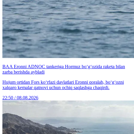
BAA Eronni ADNOC tankeriga Hormuz bo‘g‘ozida raketa bilan
zarba berishda aybladi
Hujum ortidan Fors ko‘rfazi davlatlari Eronni qoralab, bo‘g‘ozni
xalqaro kemalar qatnovi uchun ochiq saqlashga chaqirdi.
22:50 / 08.08.2026