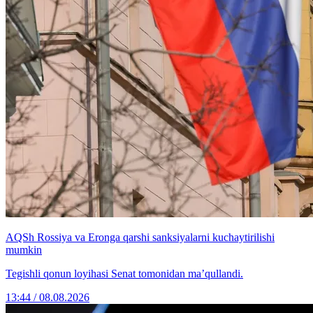
AQSh Rossiya va Eronga qarshi sanksiyalarni kuchaytirilishi
mumkin
Tegishli qonun loyihasi Senat tomonidan ma’qullandi.
13:44 / 08.08.2026