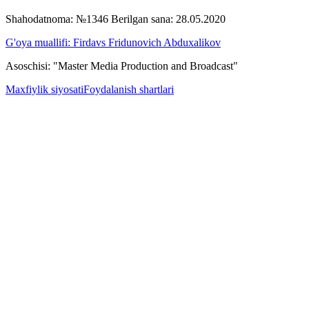
Shahodatnoma: №1346 Berilgan sana: 28.05.2020
G'oya muallifi: Firdavs Fridunovich Abduxalikov
Asoschisi: "Master Media Production and Broadcast"
Maxfiylik siyosati
Foydalanish shartlari