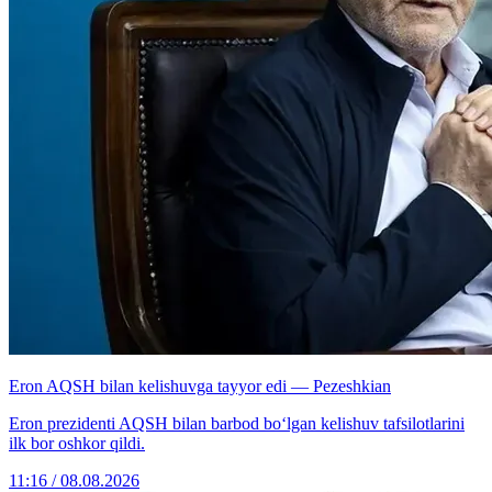
Eron AQSH bilan kelishuvga tayyor edi — Pezeshkian
Eron prezidenti AQSH bilan barbod bo‘lgan kelishuv tafsilotlarini
ilk bor oshkor qildi.
11:16 / 08.08.2026