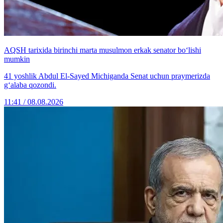
AQSH tarixida birinchi marta musulmon erkak senator bo‘lishi
mumkin
41 yoshlik Abdul El-Sayed Michiganda Senat uchun praymerizda
g‘alaba qozondi.
11:41 / 08.08.2026