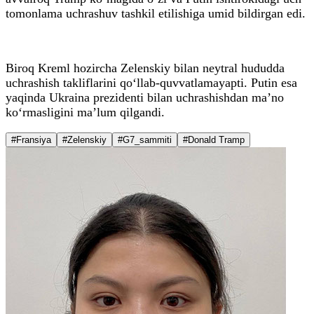
tomonlama uchrashuv tashkil etilishiga umid bildirgan edi.
Biroq Kreml hozircha Zelenskiy bilan neytral hududda
uchrashish takliflarini qo‘llab-quvvatlamayapti. Putin esa
yaqinda Ukraina prezidenti bilan uchrashishdan ma’no
ko‘rmasligini ma’lum qilgandi.
#Fransiya
#Zelenskiy
#G7_sammiti
#Donald Tramp