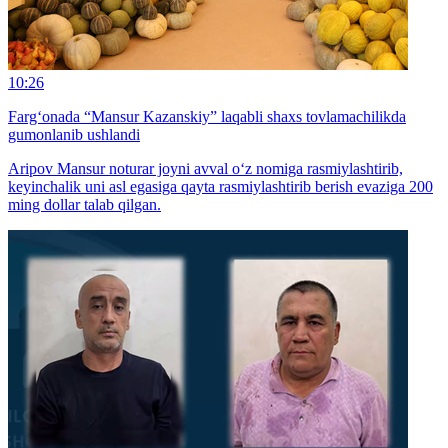
10:26
Farg‘onada “Mansur Kazanskiy” laqabli shaxs tovlamachilikda
gumonlanib ushlandi
Aripov Mansur noturar joyni avval o‘z nomiga rasmiylashtirib,
keyinchalik uni asl egasiga qayta rasmiylashtirib berish evaziga 200
ming dollar talab qilgan.