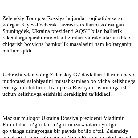
Zelenskiy Trampga Rossiya hujumlari oqibatida zarar
ko‘rgan Kiyev-Pechersk Lavrasi suratlarini ko‘rsatgan.
Shuningdek, Ukraina prezidenti AQSH bilan ballistik
raketalarga qarshi mudofaa tizimlari va raketalarni ishlab
chiqarish bo‘yicha hamkorlik masalasini ham ko‘targanini
ma’lum qildi.
Uchrashuvdan so‘ng Zelenskiy G7 davlatlari Ukraina havo
mudofaasi salohiyatini mustahkamlash bo‘yicha kelishuvga
erishganini bildirdi. Tramp esa Rossiya urushni tugatish
uchun kelishuvga erishishi kerakligini ta’kidladi.
Mazkur muloqot Ukraina Rossiya prezidenti Vladimir
Putin bilan to‘g‘ridan-to‘g‘ri muzokaralarni yo‘lga
qo‘yishga urinayotgan bir paytda bo‘lib o‘tdi. Zelenskiy
avvalroq Tramp ko‘magida o‘zi va Putin ishtirokidagi uch