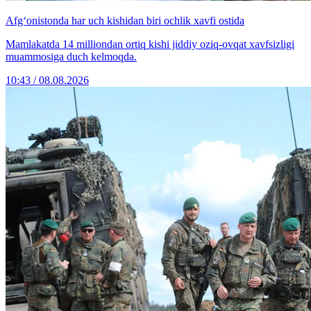
Afg‘onistonda har uch kishidan biri ochlik xavfi ostida
Mamlakatda 14 milliondan ortiq kishi jiddiy oziq-ovqat xavfsizligi
muammosiga duch kelmoqda.
10:43 / 08.08.2026