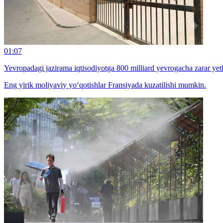
01:07
Yevropadagi jazirama iqtisodiyotga 800 milliard yevrogacha zarar ye
Eng yirik moliyaviy yo‘qotishlar Fransiyada kuzatilishi mumkin.