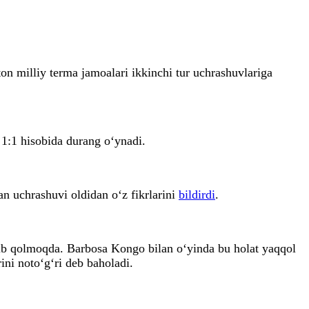
 milliy terma jamoalari ikkinchi tur uchrashuvlariga
1:1 hisobida durang o‘ynadi.
an uchrashuvi oldidan o‘z fikrlarini
bildirdi
.
lib qolmoqda. Barbosa Kongo bilan o‘yinda bu holat yaqqol
ni noto‘g‘ri deb baholadi.