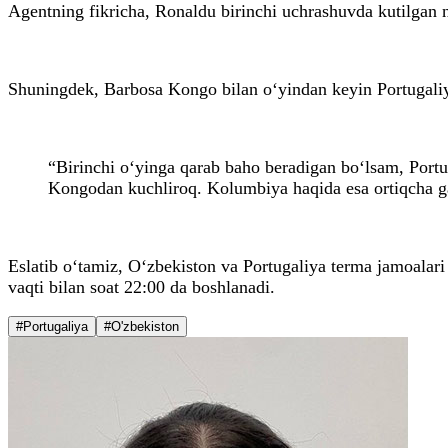
Agentning fikricha, Ronaldu birinchi uchrashuvda kutilgan n
Shuningdek, Barbosa Kongo bilan o‘yindan keyin Portugaliy
“Birinchi o‘yinga qarab baho beradigan bo‘lsam, Por
Kongodan kuchliroq. Kolumbiya haqida esa ortiqcha ga
Eslatib o‘tamiz, O‘zbekiston va Portugaliya terma jamoalar
vaqti bilan soat 22:00 da boshlanadi.
#Portugaliya
#O'zbekiston