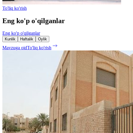
To'liq ko'rish
Eng ko'p o'qilganlar
Eng ko'p o'qilganlar
Kunlik
Haftalik
Oylik
Mavzuga oid
To'liq ko'rish