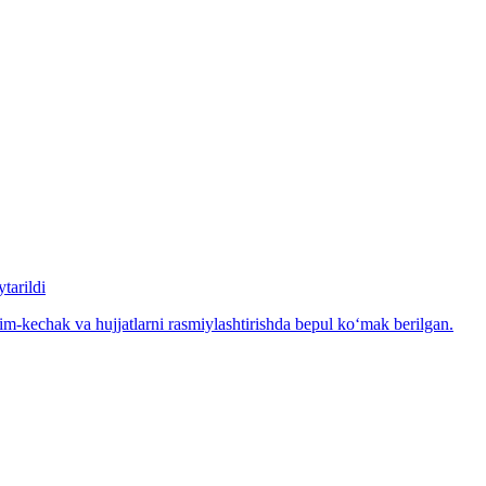
tarildi
m-kechak va hujjatlarni rasmiylashtirishda bepul ko‘mak berilgan.