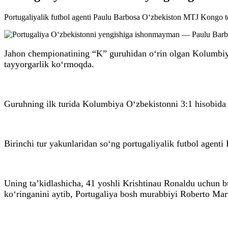
Portugaliyalik futbol agenti Paulu Barbosa O‘zbekiston MTJ Kongo te
Jahon chempionatining “K” guruhidan o‘rin olgan Kolumbiya
tayyorgarlik ko‘rmoqda.
Guruhning ilk turida Kolumbiya O‘zbekistonni 3:1 hisobida 
Birinchi tur yakunlaridan so‘ng portugaliyalik futbol agent
Uning ta’kidlashicha, 41 yoshli Krishtinau Ronaldu uchun 
ko‘ringanini aytib, Portugaliya bosh murabbiyi Roberto Mart