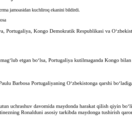
rma jamoasidan kuchliroq ekanini bildirdi.
, Portugaliya, Kongo Demokratik Respublikasi va O‘zbekiston
mag‘lub etgan bo‘lsa, Portugaliya kutilmaganda Kongo bilan 
i Paulu Barbosa Portugaliyaning O‘zbekistonga qarshi bo‘ladig
butun uchrashuv davomida maydonda harakat qilish qiyin bo‘
inezning Ronalduni asosiy tarkibda maydonga tushirish qarori