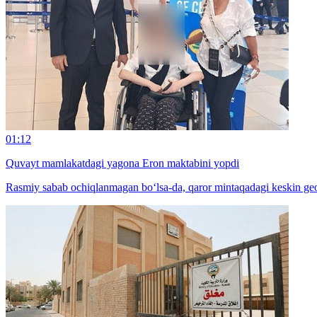
01:12
Quvayt mamlakatdagi yagona Eron maktabini yopdi
Rasmiy sabab ochiqlanmagan bo‘lsa-da, qaror mintaqadagi keskin geos