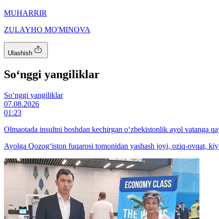
MUHARRIR
ZULAYHO MO'MINOVA
Ulashish
So‘nggi yangiliklar
So‘nggi yangiliklar
07.08.2026
01:23
Olmaotada insultni boshdan kechirgan o‘zbekistonlik ayol vatanga qay
Ayolga Qozog‘iston fuqarosi tomonidan yashash joyi, oziq-ovqat, kiyi