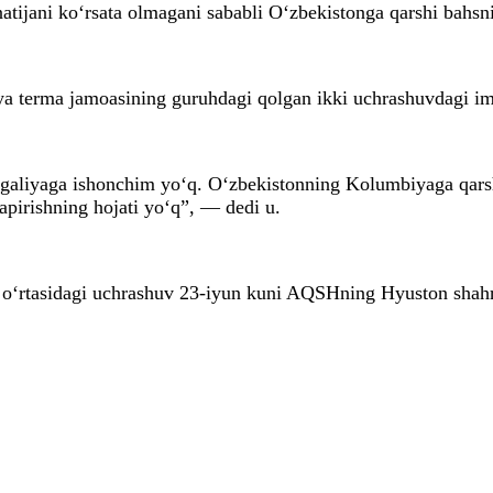
atijani ko‘rsata olmagani sababli O‘zbekistonga qarshi bahsn
a terma jamoasining guruhdagi qolgan ikki uchrashuvdagi imk
tugaliyaga ishonchim yo‘q. O‘zbekistonning Kolumbiyaga qar
pirishning hojati yo‘q”, — dedi u.
i o‘rtasidagi uchrashuv 23-iyun kuni AQSHning Hyuston shahr