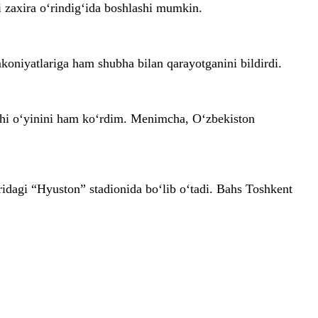
i zaxira o‘rindig‘ida boshlashi mumkin.
oniyatlariga ham shubha bilan qarayotganini bildirdi.
shi o‘yinini ham ko‘rdim. Menimcha, O‘zbekiston
idagi “Hyuston” stadionida bo‘lib o‘tadi. Bahs Toshkent