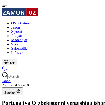
O'zbekiston
Jahon
Siyosat
Jinoyat
Madaniyat
Sport
Salomatlik
Lifestyle
O'ZB
Jahon
20:33 / 19.06.2026
Ulashish
Portugaliya O‘zbekistonni yengishiga is