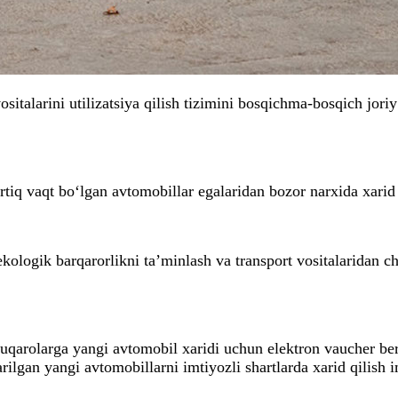
sitalarini utilizatsiya qilish tizimini bosqichma-bosqich jori
tiq vaqt bo‘lgan avtomobillar egalaridan bozor narxida xarid q
kologik barqarorlikni ta’minlash va transport vositalaridan c
fuqarolarga yangi avtomobil xaridi uchun elektron vaucher beri
lgan yangi avtomobillarni imtiyozli shartlarda xarid qilish i