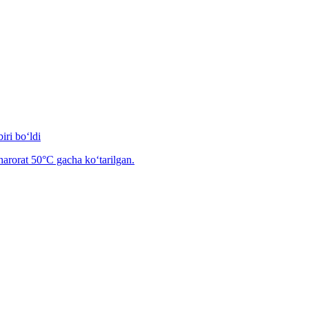
iri bo‘ldi
arorat 50°C gacha ko‘tarilgan.