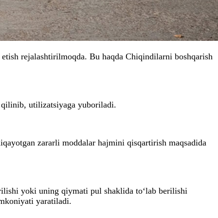
y etish rejalashtirilmoqda. Bu haqda Chiqindilarni boshqarish
ilinib, utilizatsiyaga yuboriladi.
hiqayotgan zararli moddalar hajmini qisqartirish maqsadida
lishi yoki uning qiymati pul shaklida to‘lab berilishi
mkoniyati yaratiladi.