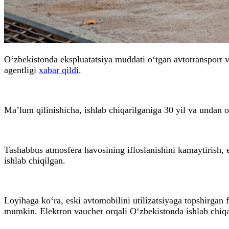
O‘zbekistonda ekspluatatsiya muddati o‘tgan avtotransport vo
agentligi
xabar qildi
.
Ma’lum qilinishicha, ishlab chiqarilganiga 30 yil va undan or
Tashabbus atmosfera havosining ifloslanishini kamaytirish, e
ishlab chiqilgan.
Loyihaga ko‘ra, eski avtomobilini utilizatsiyaga topshirgan 
mumkin. Elektron vaucher orqali O‘zbekistonda ishlab chiqari