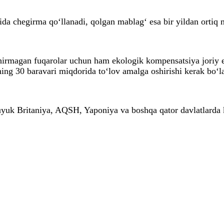
a chegirma qo‘llanadi, qolgan mablag‘ esa bir yildan ortiq 
shirmagan fuqarolar uchun ham ekologik kompensatsiya joriy e
ining 30 baravari miqdorida to‘lov amalga oshirishi kerak bo‘l
 Buyuk Britaniya, AQSH, Yaponiya va boshqa qator davlatlarda