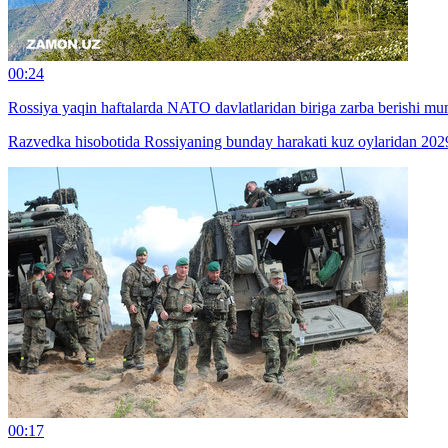
00:24
Rossiya yaqin haftalarda NATO davlatlaridan biriga zarba berishi m
Razvedka hisobotida Rossiyaning bunday harakati kuz oylaridan 2029
00:17