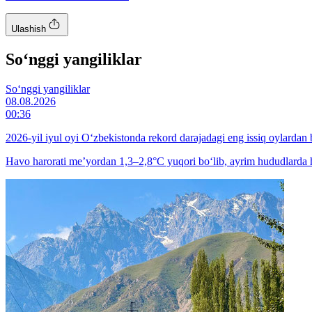
Ulashish
So‘nggi yangiliklar
So‘nggi yangiliklar
08.08.2026
00:36
2026-yil iyul oyi O‘zbekistonda rekord darajadagi eng issiq oylardan b
Havo harorati me’yordan 1,3–2,8°C yuqori bo‘lib, ayrim hududlarda h