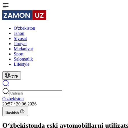
O'zbekiston
Jahon
Siyosat
Jinoyat
Madaniyat
Sport
Salomatlik
Lifestyle
O'ZB
O'zbekiston
20:57 / 20.06.2026
Ulashish
O‘zbekistonda eski avtomobillarni utilizat