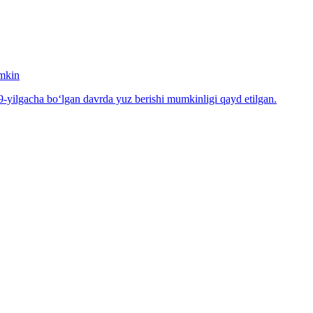
umkin
-yilgacha bo‘lgan davrda yuz berishi mumkinligi qayd etilgan.