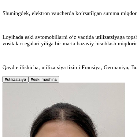
Shuningdek, elektron vaucherda ko‘rsatilgan summa miqdorid
Loyihada eski avtomobillarni o‘z vaqtida utilizatsiyaga top
vositalari egalari yiliga bir marta bazaviy hisoblash miqdor
Qayd etilishicha, utilizatsiya tizimi Fransiya, Germaniya,
#utilizatsiya
#eski mashina