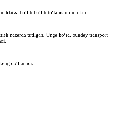
muddatga bo‘lib-bo‘lib to‘lanishi mumkin.
tish nazarda tutilgan. Unga ko‘ra, bunday transport
adi.
 keng qo‘llanadi.