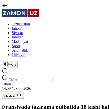
O'zbekiston
Jahon
Siyosat
Jinoyat
Madaniyat
Sport
Salomatlik
Lifestyle
O'ZB
Jahon
14:59 / 23.06.2026
Ulashish
Fransiyada jazirama oqibatida 18 kishi hal