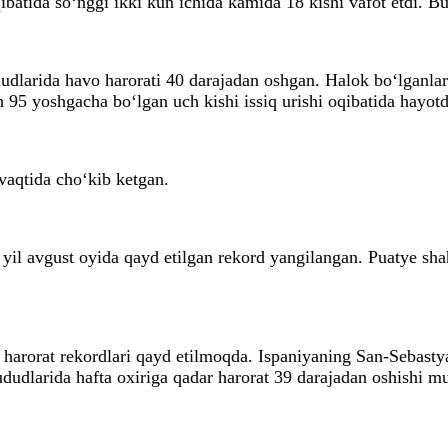
qibatida so‘nggi ikki kun ichida kamida 18 kishi vafot etdi. 
larida havo harorati 40 darajadan oshgan. Halok bo‘lganlar 
n 95 yoshgacha bo‘lgan uch kishi issiq urishi oqibatida hayo
 vaqtida cho‘kib ketgan.
 yil avgust oyida qayd etilgan rekord yangilangan. Puatye sha
 harorat rekordlari qayd etilmoqda. Ispaniyaning San-Sebasty
udlarida hafta oxiriga qadar harorat 39 darajadan oshishi m