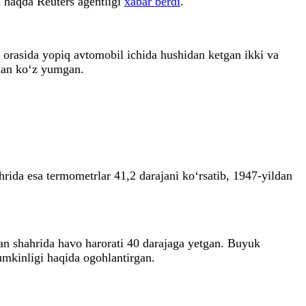
Bu haqda Reuters agentligi
xabar berdi
.
orasida yopiq avtomobil ichida hushidan ketgan ikki va
tdan ko‘z yumgan.
hrida esa termometrlar 41,2 darajani ko‘rsatib, 1947-yildan
an shahrida havo harorati 40 darajaga yetgan. Buyuk
umkinligi haqida ogohlantirgan.