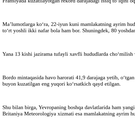
Fransiyada kuzatilayotgan rekord darajadagi issiq to‘lqini o
Ma’lumotlarga ko‘ra, 22-iyun kuni mamlakatning ayrim hudud
to‘rt yoshli ikki nafar bola ham bor. Shuningdek, 80 yoshda
Yana 13 kishi jazirama tufayli xavfli hududlarda cho‘milish
Bordo mintaqasida havo harorati 41,9 darajaga yetib, o‘tgan
buyon kuzatilgan eng yuqori ko‘rsatkich qayd etilgan.
Shu bilan birga, Yevropaning boshqa davlatlarida ham yangi
Britaniya Meteorologiya xizmati esa mamlakatning ayrim hud