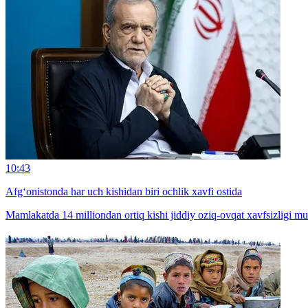
10:43
Afg‘onistonda har uch kishidan biri ochlik xavfi ostida
Mamlakatda 14 milliondan ortiq kishi jiddiy oziq-ovqat xavfsizligi