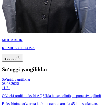
MUHARRIR
KOMILA ODILOVA
Ulashish
So‘nggi yangiliklar
So‘nggi yangiliklar
08.08.2026
11:21
O‘zbekistonlik bokschi AQSHda hibsga olinib, deportatsiya qilindi
Bokschining so‘zlariga ko‘ra, u qamoqxonada 45 kun saqlangan.