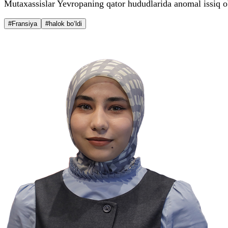
Mutaxassislar Yevropaning qator hududlarida anomal issiq o
#Fransiya
#halok bo‘ldi