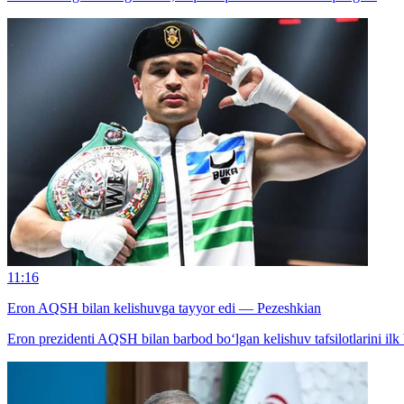
11:16
Eron AQSH bilan kelishuvga tayyor edi — Pezeshkian
Eron prezidenti AQSH bilan barbod bo‘lgan kelishuv tafsilotlarini ilk 