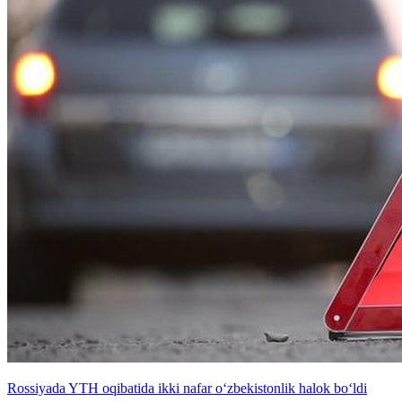
Rossiyada YTH oqibatida ikki nafar o‘zbekistonlik halok bo‘ldi