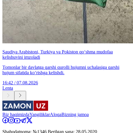
Saudiya Arabistoni, Turkiya va Pokiston qo‘shma mudofaa
kelishuvini imzoladi
Tomonlar bir davlatga qarshi qurolli hujumni uchalasiga qarshi
hujum sifatida ko‘rishga kelishdi.
16:42 / 07.08.2026
Lenta
Biz haqimizda
Yangiliklar
Aloqa
Bizning jamoa
Shahodatnoma: №1346 Berilgan sana: 28.05.2020