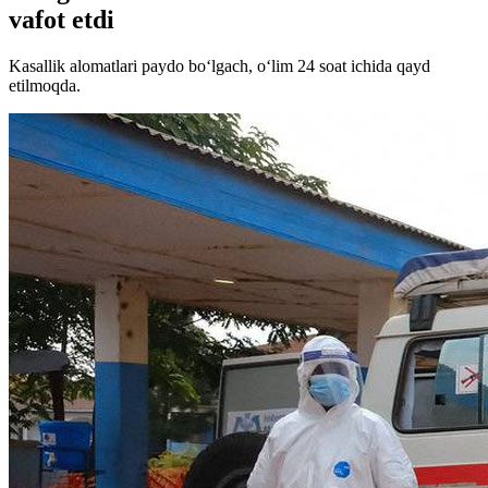
vafot etdi
Kasallik alomatlari paydo bo‘lgach, o‘lim 24 soat ichida qayd
etilmoqda.