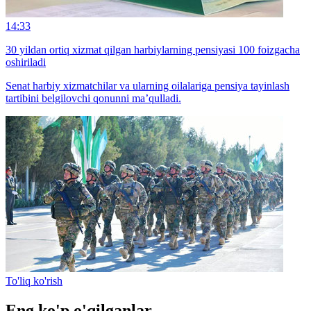
14:33
30 yildan ortiq xizmat qilgan harbiylarning pensiyasi 100 foizgacha
oshiriladi
Senat harbiy xizmatchilar va ularning oilalariga pensiya tayinlash
tartibini belgilovchi qonunni ma’qulladi.
To'liq ko'rish
Eng ko'p o'qilganlar