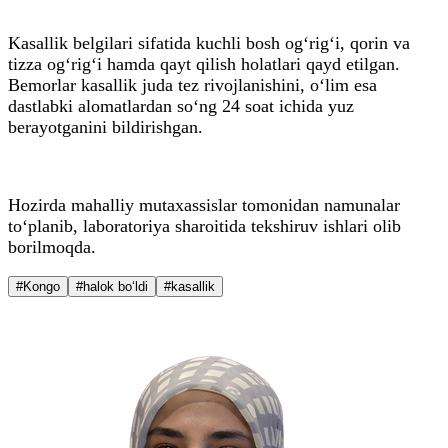
Kasallik belgilari sifatida kuchli bosh og‘rig‘i, qorin va
tizza og‘rig‘i hamda qayt qilish holatlari qayd etilgan.
Bemorlar kasallik juda tez rivojlanishini, o‘lim esa
dastlabki alomatlardan so‘ng 24 soat ichida yuz
berayotganini bildirishgan.
Hozirda mahalliy mutaxassislar tomonidan namunalar
to‘planib, laboratoriya sharoitida tekshiruv ishlari olib
borilmoqda.
#Kongo
#halok bo‘ldi
#kasallik