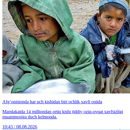
Afg‘onistonda har uch kishidan biri ochlik xavfi ostida
Mamlakatda 14 milliondan ortiq kishi jiddiy oziq-ovqat xavfsizligi
muammosiga duch kelmoqda.
10:43 / 08.08.2026