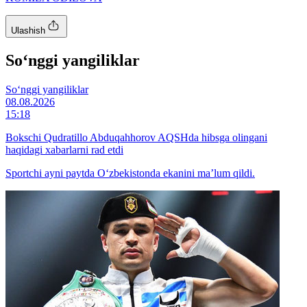
Ulashish
So‘nggi yangiliklar
So‘nggi yangiliklar
08.08.2026
15:18
Bokschi Qudratillo Abduqahhorov AQSHda hibsga olingani
haqidagi xabarlarni rad etdi
Sportchi ayni paytda O‘zbekistonda ekanini ma’lum qildi.