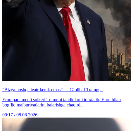
“Bizga boshqa teatr kerak emas” — G‘olibaf Trampga
Eron parlamenti spikeri Trampni tahdidlarni to‘xtatib, Eron bilan
bog‘liq majburiyatlarini bajarishga chaqirdi.
00:17 / 08.08.2026