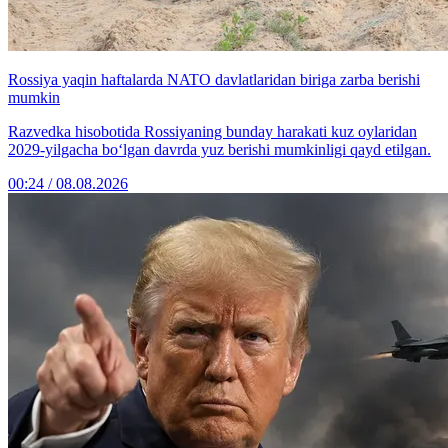
Rossiya yaqin haftalarda NATO davlatlaridan biriga zarba berishi
mumkin
Razvedka hisobotida Rossiyaning bunday harakati kuz oylaridan
2029-yilgacha bo‘lgan davrda yuz berishi mumkinligi qayd etilgan.
00:24 / 08.08.2026