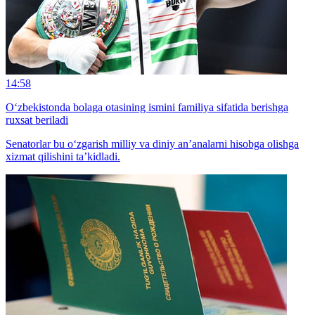
14:58
O‘zbekistonda bolaga otasining ismini familiya sifatida berishga
ruxsat beriladi
Senatorlar bu o‘zgarish milliy va diniy an’analarni hisobga olishga
xizmat qilishini ta’kidladi.