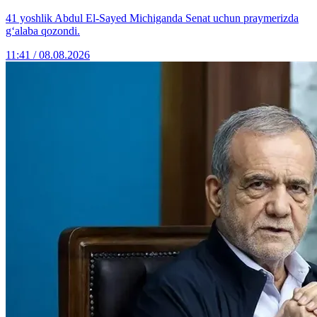
41 yoshlik Abdul El-Sayed Michiganda Senat uchun praymerizda
g‘alaba qozondi.
11:41 / 08.08.2026