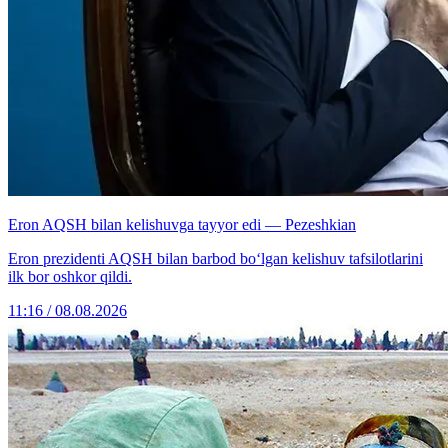
Eron AQSH bilan kelishuvga tayyor edi — Pezeshkian
Eron prezidenti AQSH bilan barbod bo‘lgan kelishuv tafsilotlarini
ilk bor oshkor qildi.
11:16 / 08.08.2026