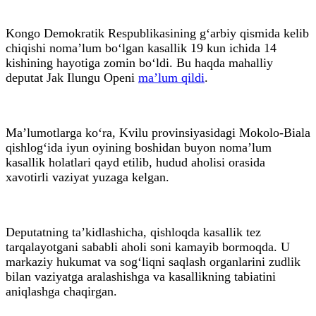
Kongo Demokratik Respublikasining g‘arbiy qismida kelib
chiqishi noma’lum bo‘lgan kasallik 19 kun ichida 14
kishining hayotiga zomin bo‘ldi. Bu haqda mahalliy
deputat Jak Ilungu Openi
ma’lum qildi
.
Ma’lumotlarga ko‘ra, Kvilu provinsiyasidagi Mokolo-Biala
qishlog‘ida iyun oyining boshidan buyon noma’lum
kasallik holatlari qayd etilib, hudud aholisi orasida
xavotirli vaziyat yuzaga kelgan.
Deputatning ta’kidlashicha, qishloqda kasallik tez
tarqalayotgani sababli aholi soni kamayib bormoqda. U
markaziy hukumat va sog‘liqni saqlash organlarini zudlik
bilan vaziyatga aralashishga va kasallikning tabiatini
aniqlashga chaqirgan.