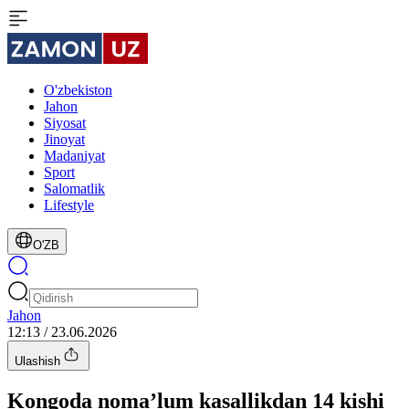
O'zbekiston
Jahon
Siyosat
Jinoyat
Madaniyat
Sport
Salomatlik
Lifestyle
O'ZB
Jahon
12:13 / 23.06.2026
Ulashish
Kongoda noma’lum kasallikdan 14 kishi