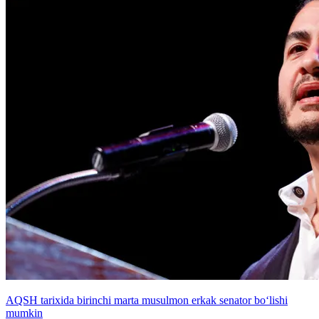
AQSH tarixida birinchi marta musulmon erkak senator bo‘lishi
mumkin