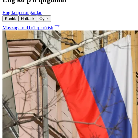
Eng ko'p o'qilganlar
Kunlik
Haftalik
Oylik
Mavzuga oid
To'liq ko'rish