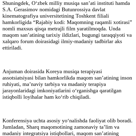
Shuningdek, O‘zbek milliy musiqa san’ati instituti hamda
S.A. Gerasimov nomidagi Butunrossiya davlat
kinematografiya universitetining Toshkent filiali
hamkorligida “Rajabiy kodi: Maqomning raqamli xotirasi”
nomli maxsus qisqa metrajli film yaratilmoqda. Unda
maqom san’atining tarixiy ildizlari, bugungi taraqqiyoti va
xalqaro forum doirasidagi ilmiy-madaniy tadbirlar aks
ettiriladi.
Anjuman doirasida Koreya musiqa terapiyasi
assotsiatsiyasi bilan hamkorlikda maqom san’atining inson
ruhiyati, ma’naviy tarbiya va madaniy terapiya
jarayonlaridagi imkoniyatlarini o‘rganishga qaratilgan
istiqbolli loyihalar ham ko‘rib chiqiladi.
Konferensiya uchta asosiy yo‘nalishda faoliyat olib boradi.
Jumladan, Sharq maqomotining zamonaviy ta’lim va
madaniy integratsiya istiqbollari, maqom san’atining