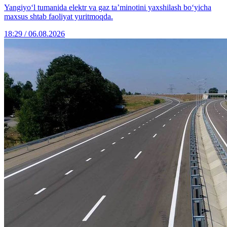
Yangiyo‘l tumanida elektr va gaz ta’minotini yaxshilash bo‘yicha
maxsus shtab faoliyat yuritmoqda.
18:29 / 06.08.2026