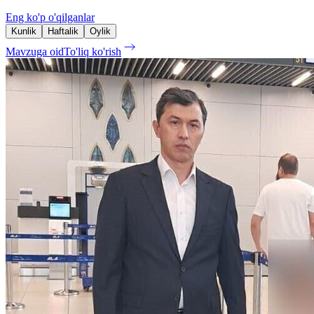
Eng ko'p o'qilganlar
Kunlik
Haftalik
Oylik
Mavzuga oid
To'liq ko'rish