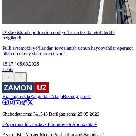
O‘zbekistonda pulli avtomobil yo‘llarini tashkil etish tartibi
belgilandi
Pulli avtomobil yo‘llaridan foydalanish uchun haydovchilar operator
bilan ommaviy shartnoma tuzadi.
15:17 / 06.08.2026
Lenta
Biz haqimizda
Yangiliklar
Aloqa
Bizning jamoa
Shahodatnoma: №1346 Berilgan sana: 28.05.2020
G'oya muallifi: Firdavs Fridunovich Abduxalikov
Asoschisi: "Master Media Production and Broadcast"