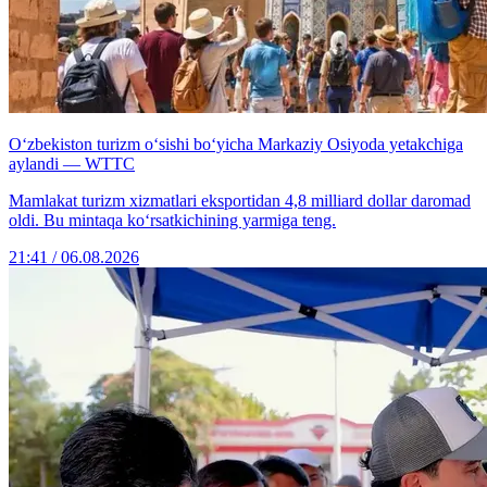
O‘zbekiston turizm o‘sishi bo‘yicha Markaziy Osiyoda yetakchiga
aylandi — WTTC
Mamlakat turizm xizmatlari eksportidan 4,8 milliard dollar daromad
oldi. Bu mintaqa ko‘rsatkichining yarmiga teng.
21:41 / 06.08.2026