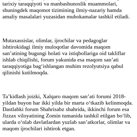
tarixiy taraqqiyoti va manbashunoslik muammolari,
shuningdek maqomot tizimining ilmiy-nazariy hamda
amaliy masalalari yuzasidan muhokamalar tashkil etiladi.
Mutaxassislar, olimlar, ijrochilar va pedagoglar
ishtirokidagi ilmiy muloqotlar davomida maqom
san’atining bugungi holati va istiqbollariga oid takliflar
ishlab chiqilishi, forum yakunida esa maqom san’ati
taraqqiyotiga bag‘ishlangan muhim rezolyutsiya qabul
qilinishi kutilmoqda.
Ta’kidlash joizki, Xalqaro maqom san’ati forumi 2018-
yildan buyon har ikki yilda bir marta o‘tkazib kelinmoqda.
Dastlabki forum Shahrisabz shahrida, ikkinchi forum esa
Jizzax viloyatining Zomin tumanida tashkil etilgan bo‘lib,
ularda o‘nlab davlatlardan yuzlab san’atkorlar, olimlar va
maqom ijrochilari ishtirok etgan.