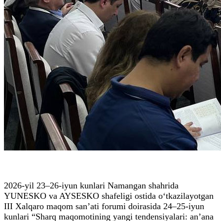
2026-yil 23–26-iyun kunlari Namangan shahrida
YUNESKO va AYSESKO shafeligi ostida o‘tkazilayotgan
III Xalqaro maqom san’ati forumi doirasida 24–25-iyun
kunlari “Sharq maqomotining yangi tendensiyalari: an’ana