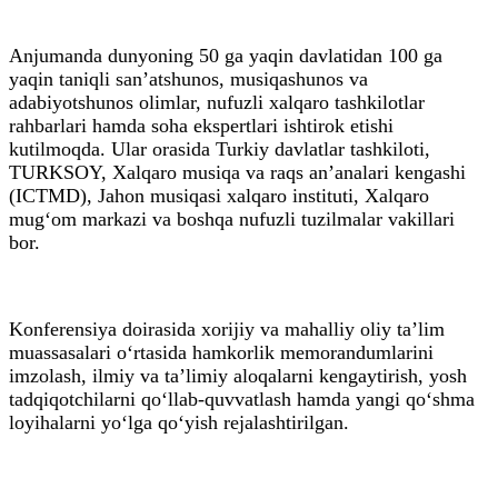
Anjumanda dunyoning 50 ga yaqin davlatidan 100 ga
yaqin taniqli san’atshunos, musiqashunos va
adabiyotshunos olimlar, nufuzli xalqaro tashkilotlar
rahbarlari hamda soha ekspertlari ishtirok etishi
kutilmoqda. Ular orasida Turkiy davlatlar tashkiloti,
TURKSOY, Xalqaro musiqa va raqs an’analari kengashi
(ICTMD), Jahon musiqasi xalqaro instituti, Xalqaro
mug‘om markazi va boshqa nufuzli tuzilmalar vakillari
bor.
Konferensiya doirasida xorijiy va mahalliy oliy ta’lim
muassasalari o‘rtasida hamkorlik memorandumlarini
imzolash, ilmiy va ta’limiy aloqalarni kengaytirish, yosh
tadqiqotchilarni qo‘llab-quvvatlash hamda yangi qo‘shma
loyihalarni yo‘lga qo‘yish rejalashtirilgan.