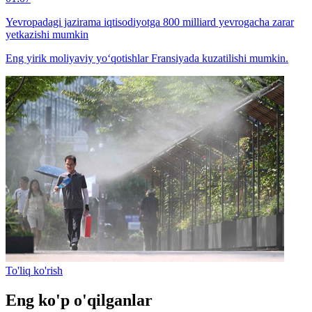
Yevropadagi jazirama iqtisodiyotga 800 milliard yevrogacha zarar
yetkazishi mumkin
Eng yirik moliyaviy yo‘qotishlar Fransiyada kuzatilishi mumkin.
To'liq ko'rish
Eng ko'p o'qilganlar