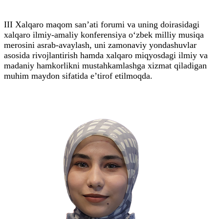
III Xalqaro maqom san’ati forumi va uning doirasidagi
xalqaro ilmiy-amaliy konferensiya o‘zbek milliy musiqa
merosini asrab-avaylash, uni zamonaviy yondashuvlar
asosida rivojlantirish hamda xalqaro miqyosdagi ilmiy va
madaniy hamkorlikni mustahkamlashga xizmat qiladigan
muhim maydon sifatida e’tirof etilmoqda.