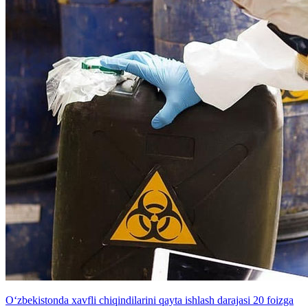
O‘zbekistonda xavfli chiqindilarini qayta ishlash darajasi 20 foizga