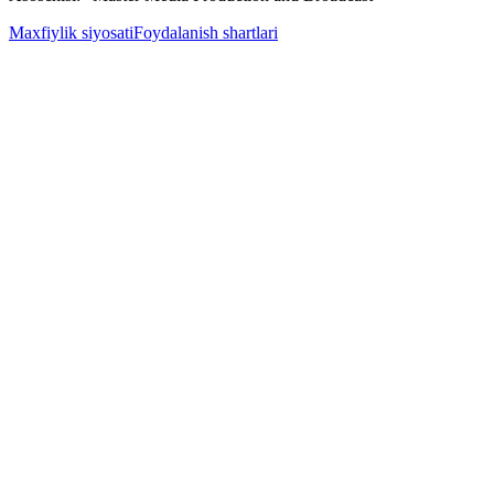
Maxfiylik siyosati
Foydalanish shartlari