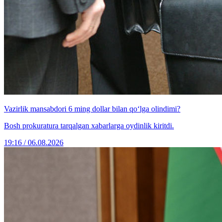
Vazirlik mansabdori 6 ming dollar bilan qo‘lga olindimi?
Bosh prokuratura tarqalgan xabarlarga oydinlik kiritdi.
19:16 / 06.08.2026