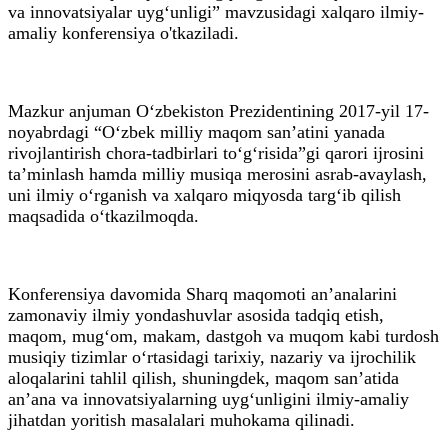
va innovatsiyalar uyg‘unligi” mavzusidagi xalqaro ilmiy-
amaliy konferensiya o'tkaziladi.
Mazkur anjuman O‘zbekiston Prezidentining 2017-yil 17-
noyabrdagi “O‘zbek milliy maqom san’atini yanada
rivojlantirish chora-tadbirlari to‘g‘risida”gi qarori ijrosini
ta’minlash hamda milliy musiqa merosini asrab-avaylash,
uni ilmiy o‘rganish va xalqaro miqyosda targ‘ib qilish
maqsadida o‘tkazilmoqda.
Konferensiya davomida Sharq maqomoti an’analarini
zamonaviy ilmiy yondashuvlar asosida tadqiq etish,
maqom, mug‘om, makam, dastgoh va muqom kabi turdosh
musiqiy tizimlar o‘rtasidagi tarixiy, nazariy va ijrochilik
aloqalarini tahlil qilish, shuningdek, maqom san’atida
an’ana va innovatsiyalarning uyg‘unligini ilmiy-amaliy
jihatdan yoritish masalalari muhokama qilinadi.