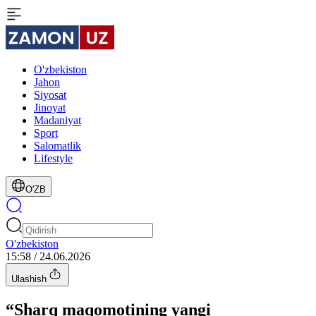
O'zbekiston
Jahon
Siyosat
Jinoyat
Madaniyat
Sport
Salomatlik
Lifestyle
O'ZB
O'zbekiston
15:58 / 24.06.2026
Ulashish
“Sharq maqomotining yangi