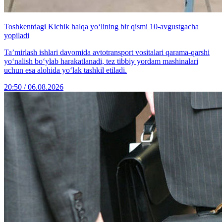
Toshkentdagi Kichik halqa yo‘lining bir qismi 10-avgustgacha
yopiladi
Ta’mirlash ishlari davomida avtotransport vositalari qarama-qarshi
yo‘nalish bo‘ylab harakatlanadi, tez tibbiy yordam mashinalari
uchun esa alohida yo‘lak tashkil etiladi.
20:50 / 06.08.2026