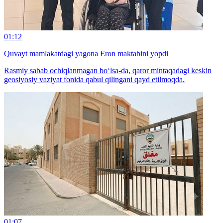
01:12
Quvayt mamlakatdagi yagona Eron maktabini yopdi
Rasmiy sabab ochiqlanmagan bo‘lsa-da, qaror mintaqadagi keskin
geosiyosiy vaziyat fonida qabul qilingani qayd etilmoqda.
01:07