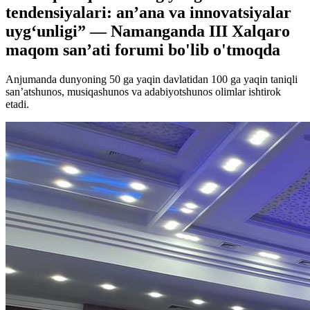
tendensiyalari: an’ana va innovatsiyalar
uyg‘unligi” — Namanganda III Xalqaro
maqom san’ati forumi bo'lib o'tmoqda
Anjumanda dunyoning 50 ga yaqin davlatidan 100 ga yaqin taniqli
san’atshunos, musiqashunos va adabiyotshunos olimlar ishtirok
etadi.