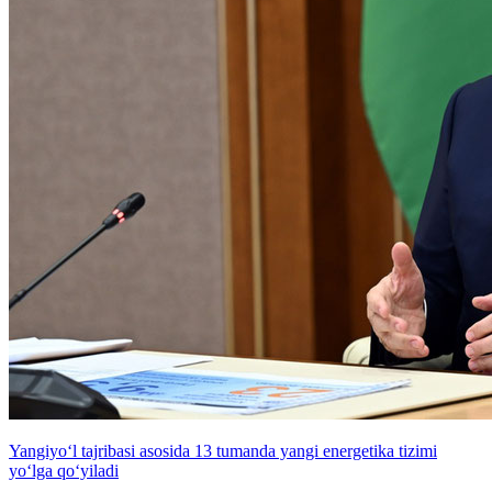
Yangiyo‘l tajribasi asosida 13 tumanda yangi energetika tizimi
yo‘lga qo‘yiladi