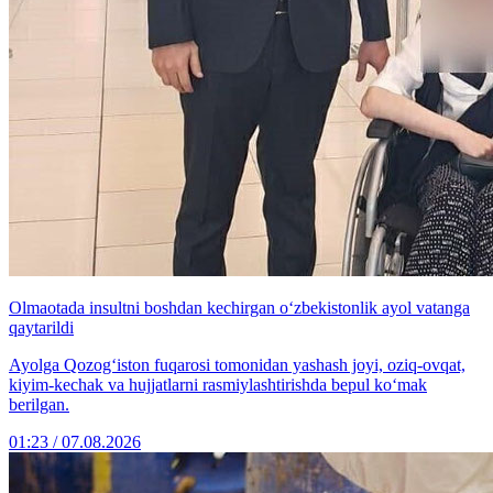
Olmaotada insultni boshdan kechirgan o‘zbekistonlik ayol vatanga
qaytarildi
Ayolga Qozog‘iston fuqarosi tomonidan yashash joyi, oziq-ovqat,
kiyim-kechak va hujjatlarni rasmiylashtirishda bepul ko‘mak
berilgan.
01:23 / 07.08.2026