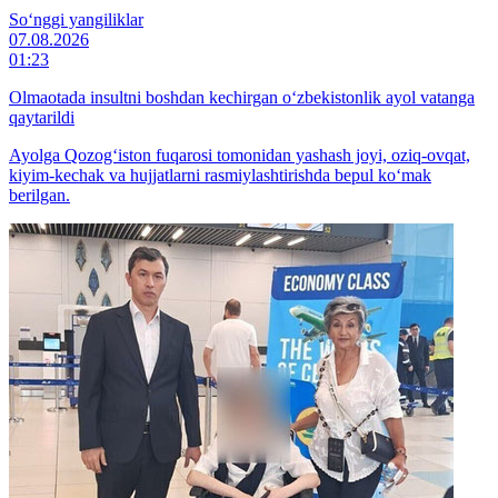
So‘nggi yangiliklar
07.08.2026
01:23
Olmaotada insultni boshdan kechirgan o‘zbekistonlik ayol vatanga
qaytarildi
Ayolga Qozog‘iston fuqarosi tomonidan yashash joyi, oziq-ovqat,
kiyim-kechak va hujjatlarni rasmiylashtirishda bepul ko‘mak
berilgan.