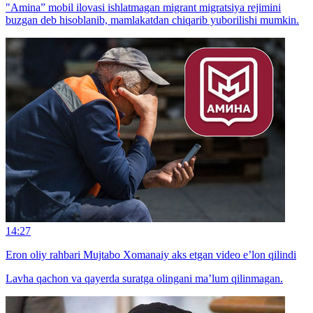
"Amina” mobil ilovasi ishlatmagan migrant migratsiya rejimini
buzgan deb hisoblanib, mamlakatdan chiqarib yuborilishi mumkin.
14:27
Eron oliy rahbari Mujtabo Xomanaiy aks etgan video e’lon qilindi
Lavha qachon va qayerda suratga olingani ma’lum qilinmagan.