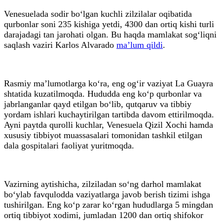
Venesuelada sodir bo‘lgan kuchli zilzilalar oqibatida
qurbonlar soni 235 kishiga yetdi, 4300 dan ortiq kishi turli
darajadagi tan jarohati olgan. Bu haqda mamlakat sog‘liqni
saqlash vaziri Karlos Alvarado
ma’lum qildi
.
Rasmiy ma’lumotlarga ko‘ra, eng og‘ir vaziyat La Guayra
shtatida kuzatilmoqda. Hududda eng ko‘p qurbonlar va
jabrlanganlar qayd etilgan bo‘lib, qutqaruv va tibbiy
yordam ishlari kuchaytirilgan tartibda davom ettirilmoqda.
Ayni paytda qurolli kuchlar, Venesuela Qizil Xochi hamda
xususiy tibbiyot muassasalari tomonidan tashkil etilgan
dala gospitalari faoliyat yuritmoqda.
Vazirning aytishicha, zilziladan so‘ng darhol mamlakat
bo‘ylab favqulodda vaziyatlarga javob berish tizimi ishga
tushirilgan. Eng ko‘p zarar ko‘rgan hududlarga 5 mingdan
ortiq tibbiyot xodimi, jumladan 1200 dan ortiq shifokor