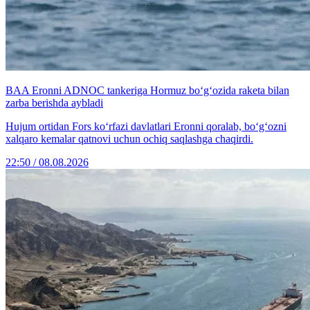
BAA Eronni ADNOC tankeriga Hormuz bo‘g‘ozida raketa bilan
zarba berishda aybladi
Hujum ortidan Fors ko‘rfazi davlatlari Eronni qoralab, bo‘g‘ozni
xalqaro kemalar qatnovi uchun ochiq saqlashga chaqirdi.
22:50 / 08.08.2026