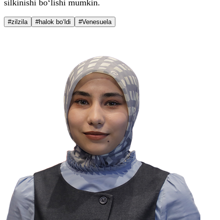
silkinishi bo‘lishi mumkin.
#zilzila
#halok bo‘ldi
#Venesuela