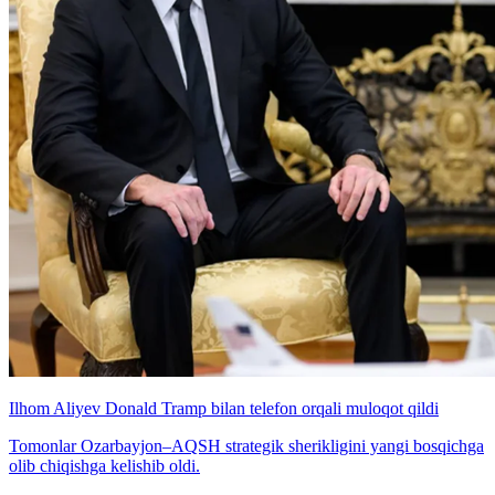
Ilhom Aliyev Donald Tramp bilan telefon orqali muloqot qildi
Tomonlar Ozarbayjon–AQSH strategik sherikligini yangi bosqichga
olib chiqishga kelishib oldi.