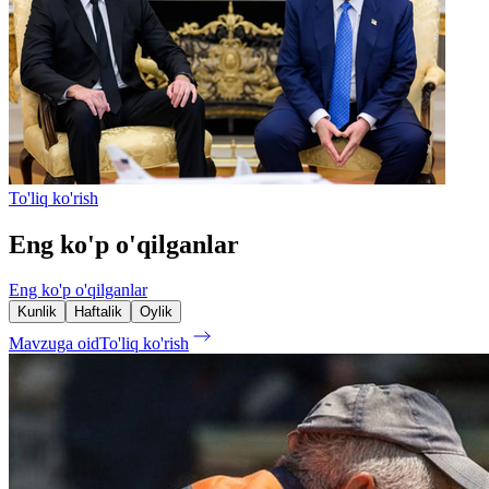
To'liq ko'rish
Eng ko'p o'qilganlar
Eng ko'p o'qilganlar
Kunlik
Haftalik
Oylik
Mavzuga oid
To'liq ko'rish