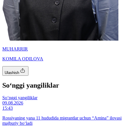
MUHARRIR
KOMILA ODILOVA
Ulashish
So‘nggi yangiliklar
So‘nggi yangiliklar
09.08.2026
15:43
Rossiyaning yana 11 hududida migrantlar uchun “Amina” ilovasi
majburiy bo‘ladi