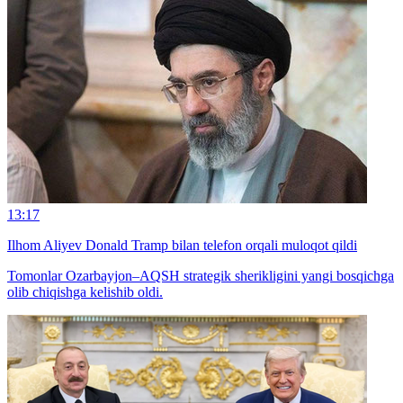
13:17
Ilhom Aliyev Donald Tramp bilan telefon orqali muloqot qildi
Tomonlar Ozarbayjon–AQSH strategik sherikligini yangi bosqichga
olib chiqishga kelishib oldi.