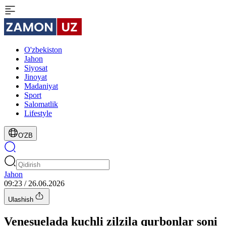
O'zbekiston
Jahon
Siyosat
Jinoyat
Madaniyat
Sport
Salomatlik
Lifestyle
O'ZB
Jahon
09:23 / 26.06.2026
Ulashish
Venesuelada kuchli zilzila qurbonlar soni