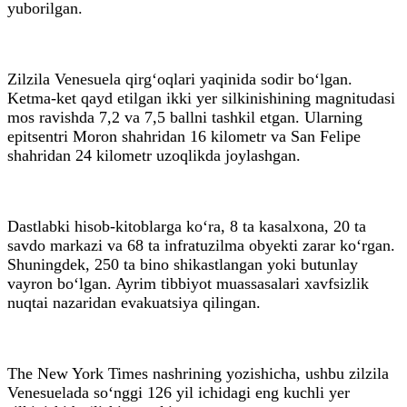
yuborilgan.
Zilzila Venesuela qirg‘oqlari yaqinida sodir bo‘lgan.
Ketma-ket qayd etilgan ikki yer silkinishining magnitudasi
mos ravishda 7,2 va 7,5 ballni tashkil etgan. Ularning
epitsentri Moron shahridan 16 kilometr va San Felipe
shahridan 24 kilometr uzoqlikda joylashgan.
Dastlabki hisob-kitoblarga ko‘ra, 8 ta kasalxona, 20 ta
savdo markazi va 68 ta infratuzilma obyekti zarar ko‘rgan.
Shuningdek, 250 ta bino shikastlangan yoki butunlay
vayron bo‘lgan. Ayrim tibbiyot muassasalari xavfsizlik
nuqtai nazaridan evakuatsiya qilingan.
The New York Times nashrining yozishicha, ushbu zilzila
Venesuelada so‘nggi 126 yil ichidagi eng kuchli yer