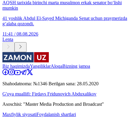
AQSH tarixida birinchi marta musulmon erkak senator bo‘lishi
mumkin
41 yoshlik Abdul El-Sayed Michiganda Senat uchun praymerizda
g‘alaba qozondi.
11:41 / 08.08.2026
Lenta
Biz haqimizda
Yangiliklar
Aloqa
Bizning jamoa
Shahodatnoma: №1346 Berilgan sana: 28.05.2020
G'oya muallifi: Firdavs Fridunovich Abduxalikov
Asoschisi: "Master Media Production and Broadcast"
Maxfiylik siyosati
Foydalanish shartlari