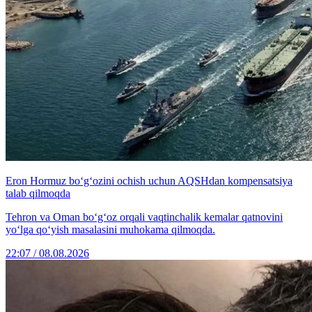
Eron Hormuz bo‘g‘ozini ochish uchun AQSHdan kompensatsiya
talab qilmoqda
Tehron va Oman bo‘g‘oz orqali vaqtinchalik kemalar qatnovini
yo‘lga qo‘yish masalasini muhokama qilmoqda.
22:07 / 08.08.2026