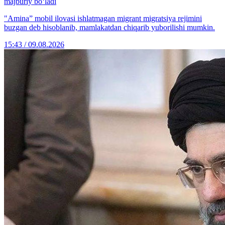
majburiy bo‘ladi
"Amina” mobil ilovasi ishlatmagan migrant migratsiya rejimini
buzgan deb hisoblanib, mamlakatdan chiqarib yuborilishi mumkin.
15:43 / 09.08.2026