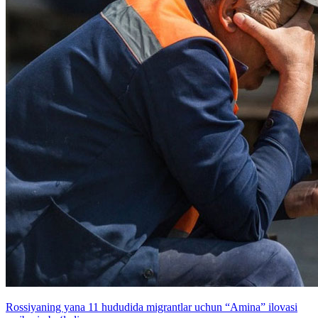
Rossiyaning yana 11 hududida migrantlar uchun “Amina” ilovasi