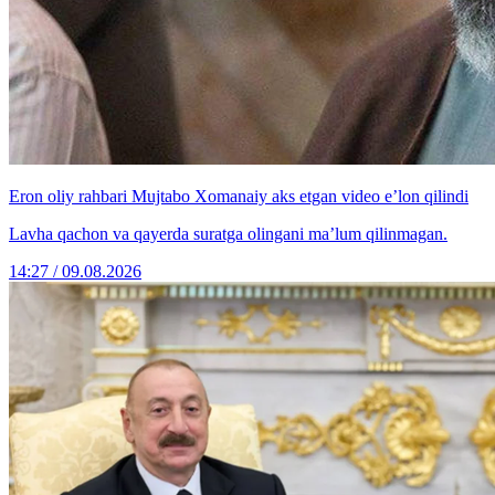
Eron oliy rahbari Mujtabo Xomanaiy aks etgan video e’lon qilindi
Lavha qachon va qayerda suratga olingani ma’lum qilinmagan.
14:27 / 09.08.2026