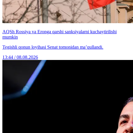
AQSh Rossiya va Eronga qarshi sanksiyalarni kuchaytirilishi
mumkin
Tegishli qonun loyihasi Senat tomonidan ma’qullandi.
13:44 / 08.08.2026