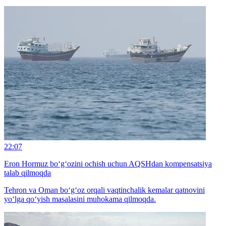
22:07
Eron Hormuz bo‘g‘ozini ochish uchun AQSHdan kompensatsiya
talab qilmoqda
Tehron va Oman bo‘g‘oz orqali vaqtinchalik kemalar qatnovini
yo‘lga qo‘yish masalasini muhokama qilmoqda.