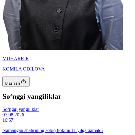
MUHARRIR
KOMILA ODILOVA
Ulashish
So‘nggi yangiliklar
So‘nggi yangiliklar
07.08.2026
16:57
Namangan shahrining sobiq hokimi 11 yilga qamaldi