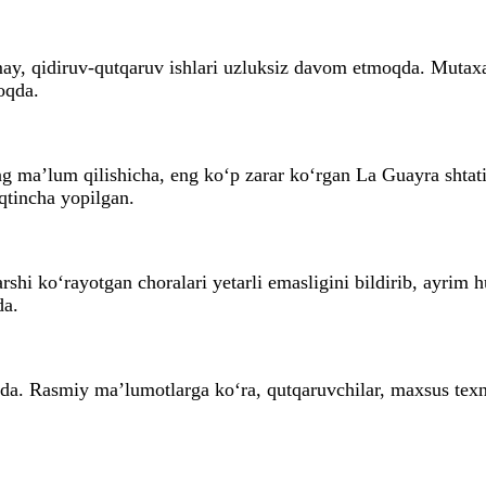
may, qidiruv-qutqaruv ishlari uzluksiz davom etmoqda. Mutaxa
oqda.
ng ma’lum qilishicha, eng ko‘p zarar ko‘rgan La Guayra shtati
qtincha yopilgan.
rshi ko‘rayotgan choralari yetarli emasligini bildirib, ayrim 
da.
 Rasmiy ma’lumotlarga ko‘ra, qutqaruvchilar, maxsus texnika