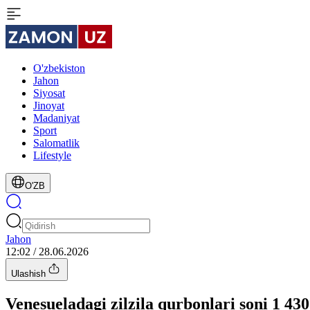
O'zbekiston
Jahon
Siyosat
Jinoyat
Madaniyat
Sport
Salomatlik
Lifestyle
O'ZB
Jahon
12:02 / 28.06.2026
Ulashish
Venesueladagi zilzila qurbonlari soni 1 430