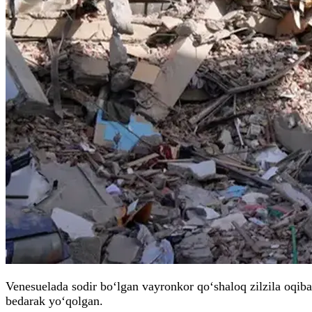
Venesuelada sodir bo‘lgan vayronkor qo‘shaloq zilzila oqib
bedarak yo‘qolgan.