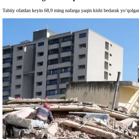
Tabiiy ofatdan keyin 68,9 ming nafarga yaqin kishi bedarak yo‘qolga