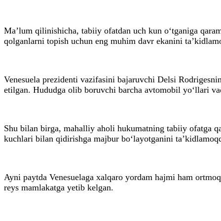
Ma’lum qilinishicha, tabiiy ofatdan uch kun o‘tganiga qara
qolganlarni topish uchun eng muhim davr ekanini ta’kidlam
Venesuela prezidenti vazifasini bajaruvchi Delsi Rodrigesni
etilgan. Hududga olib boruvchi barcha avtomobil yo‘llari va
Shu bilan birga, mahalliy aholi hukumatning tabiiy ofatga qa
kuchlari bilan qidirishga majbur bo‘layotganini ta’kidlamoq
Ayni paytda Venesuelaga xalqaro yordam hajmi ham ortmoqda.
reys mamlakatga yetib kelgan.