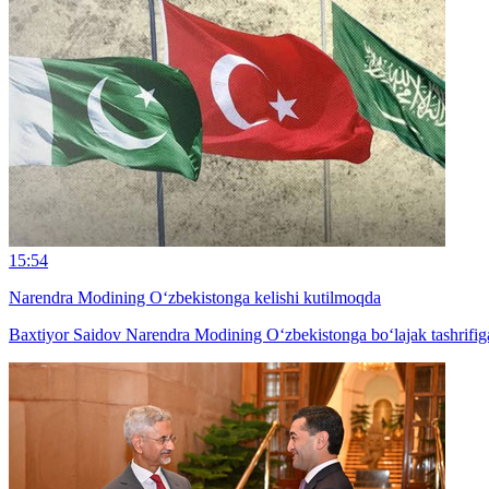
15:54
Narendra Modining O‘zbekistonga kelishi kutilmoqda
Baxtiyor Saidov Narendra Modining O‘zbekistonga bo‘lajak tashrifiga