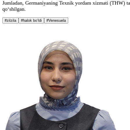
Jumladan, Germaniyaning Texnik yordam xizmati (THW) tarki
qo‘shilgan.
#zilzila
#halok bo‘ldi
#Venesuela