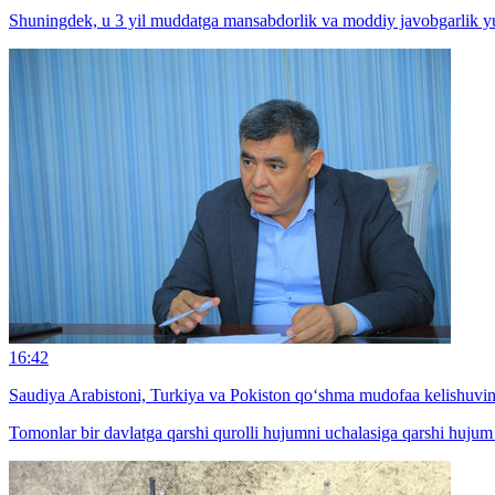
Shuningdek, u 3 yil muddatga mansabdorlik va moddiy javobgarlik yu
16:42
Saudiya Arabistoni, Turkiya va Pokiston qo‘shma mudofaa kelishuvin
Tomonlar bir davlatga qarshi qurolli hujumni uchalasiga qarshi hujum s