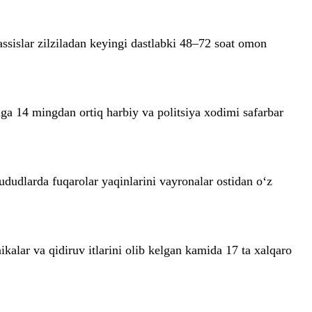
ssislar zilziladan keyingi dastlabki 48–72 soat omon
ga 14 mingdan ortiq harbiy va politsiya xodimi safarbar
hududlarda fuqarolar yaqinlarini vayronalar ostidan o‘z
lar va qidiruv itlarini olib kelgan kamida 17 ta xalqaro