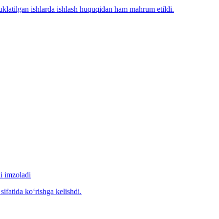
klatilgan ishlarda ishlash huquqidan ham mahrum etildi.
i imzoladi
ifatida ko‘rishga kelishdi.