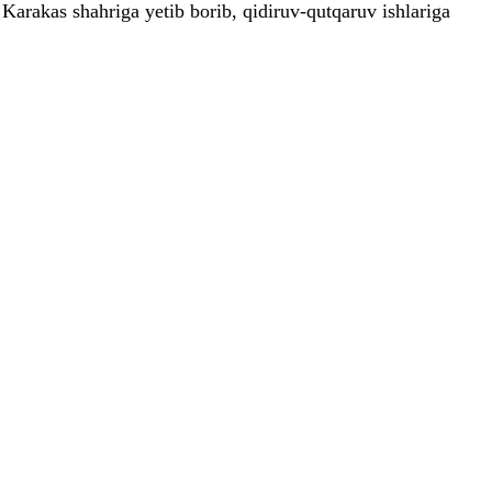
rakas shahriga yetib borib, qidiruv-qutqaruv ishlariga