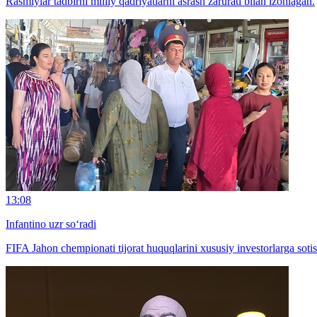
Rasmiylar tadbirni milliy qadriyatlarni asrash zarurati bilan izohlagan.
13:08
Infantino uzr so‘radi
FIFA Jahon chempionati tijorat huquqlarini xususiy investorlarga soti