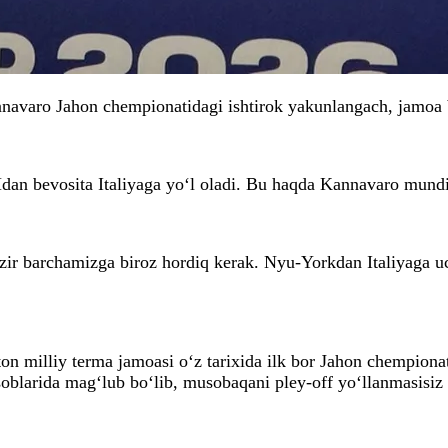
nnavaro Jahon chempionatidagi ishtirok yakunlangach, jamoa
Hdan bevosita Italiyaga yo‘l oladi. Bu haqda Kannavaro mun
zir barchamizga biroz hordiq kerak. Nyu-Yorkdan Italiyaga uc
 milliy terma jamoasi o‘z tarixida ilk bor Jahon chempionati
blarida mag‘lub bo‘lib, musobaqani pley-off yo‘llanmasisiz