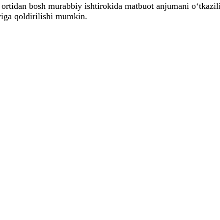
rtidan bosh murabbiy ishtirokida matbuot anjumani o‘tkazili
yiga qoldirilishi mumkin.