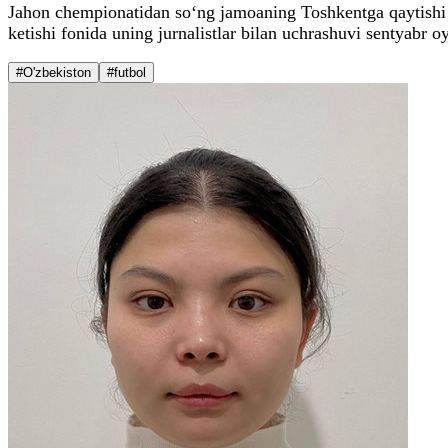
Jahon chempionatidan so‘ng jamoaning Toshkentga qaytishi o
ketishi fonida uning jurnalistlar bilan uchrashuvi sentyabr o
#O'zbekiston
#futbol