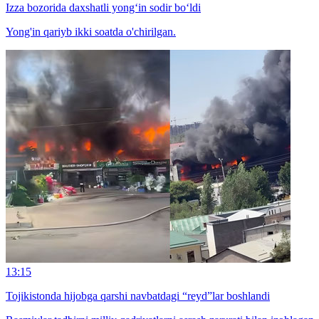
Izza bozorida daxshatli yong‘in sodir bo‘ldi
Yong'in qariyb ikki soatda o'chirilgan.
13:15
Tojikistonda hijobga qarshi navbatdagi “reyd”lar boshlandi