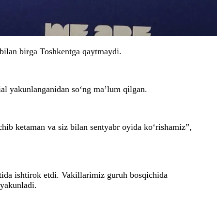
 bilan birga Toshkentga qaytmaydi.
dial yakunlanganidan so‘ng ma’lum qilgan.
hib ketaman va siz bilan sentyabr oyida ko‘rishamiz”,
da ishtirok etdi. Vakillarimiz guruh bosqichida
 yakunladi.