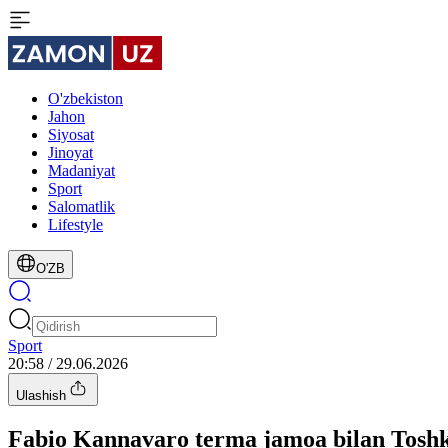
O'zbekiston
Jahon
Siyosat
Jinoyat
Madaniyat
Sport
Salomatlik
Lifestyle
O'ZB
Sport
20:58 / 29.06.2026
Ulashish
Fabio Kannavaro terma jamoa bilan Tosh