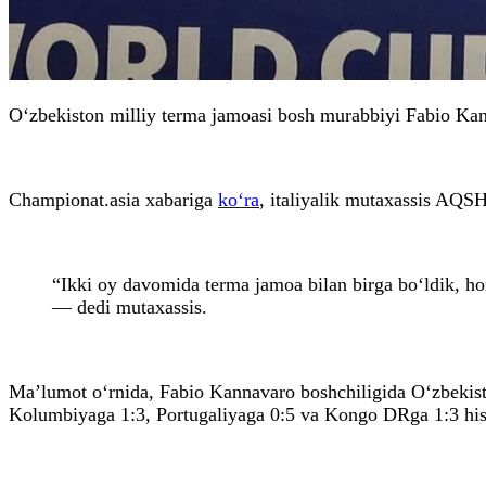
O‘zbekiston milliy terma jamoasi bosh murabbiyi Fabio Ka
Championat.asia xabariga
ko‘ra
, italiyalik mutaxassis AQS
“Ikki oy davomida terma jamoa bilan birga bo‘ldik, ho
— dedi mutaxassis.
Ma’lumot o‘rnida, Fabio Kannavaro boshchiligida O‘zbekiston
Kolumbiyaga 1:3, Portugaliyaga 0:5 va Kongo DRga 1:3 hiso