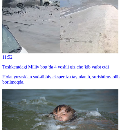
11:52
Toshkentdagi Milliy bog‘da 4 yoshli qiz cho‘kib vafot etdi
Holat yuzasidan sud-tibbiy ekspertiza tayinlanib, surishtiruv olib
borilmoqda.