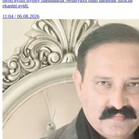
biroq ayrim siyosiy masalalarda Netanyaxu bilan qarashlar turlicha
ekanini aytdi.
11:04 / 06.08.2026