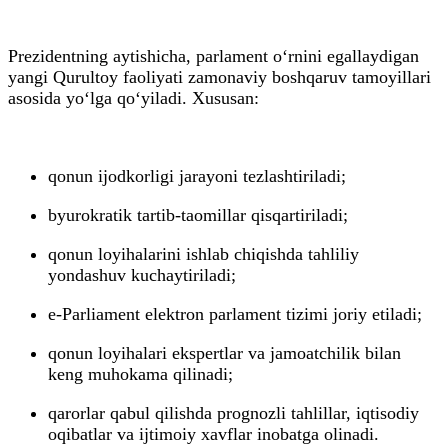
Prezidentning aytishicha, parlament o‘rnini egallaydigan
yangi Qurultoy faoliyati zamonaviy boshqaruv tamoyillari
asosida yo‘lga qo‘yiladi. Xususan:
qonun ijodkorligi jarayoni tezlashtiriladi;
byurokratik tartib-taomillar qisqartiriladi;
qonun loyihalarini ishlab chiqishda tahliliy
yondashuv kuchaytiriladi;
e-Parliament elektron parlament tizimi joriy etiladi;
qonun loyihalari ekspertlar va jamoatchilik bilan
keng muhokama qilinadi;
qarorlar qabul qilishda prognozli tahlillar, iqtisodiy
oqibatlar va ijtimoiy xavflar inobatga olinadi.