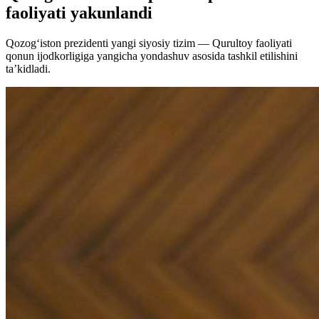
faoliyati yakunlandi
Qozog‘iston prezidenti yangi siyosiy tizim — Qurultoy faoliyati
qonun ijodkorligiga yangicha yondashuv asosida tashkil etilishini
ta’kidladi.