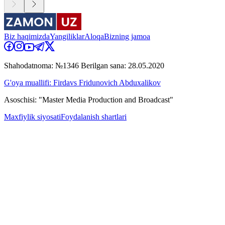
Biz haqimizda
Yangiliklar
Aloqa
Bizning jamoa
Shahodatnoma: №1346 Berilgan sana: 28.05.2020
G'oya muallifi: Firdavs Fridunovich Abduxalikov
Asoschisi: "Master Media Production and Broadcast"
Maxfiylik siyosati
Foydalanish shartlari