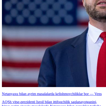
Netanyaxu bilan ayrim masalalarda kelishmovchiliklar bor — Vens
AQSh vitse-prezidenti Isroil bilan ittifoqchilik saqlanayotganini,