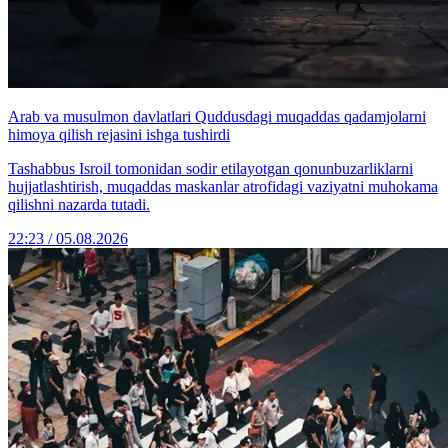
Arab va musulmon davlatlari Quddusdagi muqaddas qadamjolarni
himoya qilish rejasini ishga tushirdi
Tashabbus Isroil tomonidan sodir etilayotgan qonunbuzarliklarni
hujjatlashtirish, muqaddas maskanlar atrofidagi vaziyatni muhokama
qilishni nazarda tutadi.
22:23 / 05.08.2026