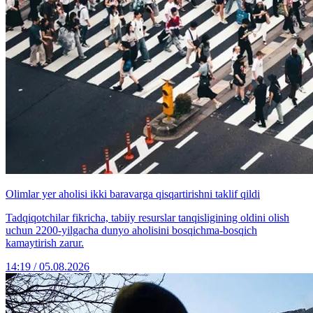
Olimlar yer aholisi ikki baravarga qisqartirishni taklif qildi
Tadqiqotchilar fikricha, tabiiy resurslar tanqisligining oldini olish
uchun 2200-yilgacha dunyo aholisini bosqichma-bosqich
kamaytirish zarur.
14:19 / 05.08.2026