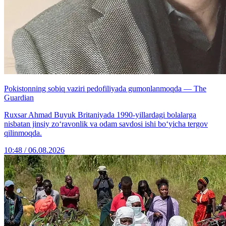
Pokistonning sobiq vaziri pedofiliyada gumonlanmoqda — The
Guardian
Ruxsar Ahmad Buyuk Britaniyada 1990-yillardagi bolalarga
nisbatan jinsiy zo‘ravonlik va odam savdosi ishi bo‘yicha tergov
qilinmoqda.
10:48 / 06.08.2026