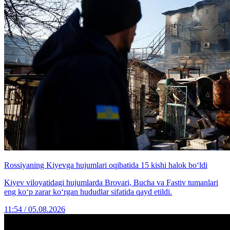
Rossiyaning Kiyevga hujumlari oqibatida 15 kishi halok bo‘ldi
Kiyev viloyatidagi hujumlarda Brovari, Bucha va Fastiv tumanlari
eng ko‘p zarar ko‘rgan hududlar sifatida qayd etildi.
11:54 / 05.08.2026