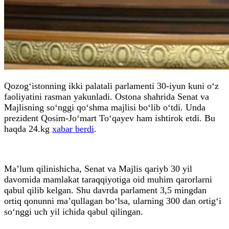
Qozog‘istonning ikki palatali parlamenti 30-iyun kuni o‘z
faoliyatini rasman yakunladi. Ostona shahrida Senat va
Majlisning so‘nggi qo‘shma majlisi bo‘lib o‘tdi. Unda
prezident Qosim-Jo‘mart To‘qayev ham ishtirok etdi. Bu
haqda 24.kg
xabar berdi
.
Ma’lum qilinishicha, Senat va Majlis qariyb 30 yil
davomida mamlakat taraqqiyotiga oid muhim qarorlarni
qabul qilib kelgan. Shu davrda parlament 3,5 mingdan
ortiq qonunni ma’qullagan bo‘lsa, ularning 300 dan ortig‘i
so‘nggi uch yil ichida qabul qilingan.