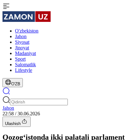
O'zbekiston
Jahon
Siyosat
Jinoyat
Madaniyat
Sport
Salomatlik
Lifestyle
O'ZB
Jahon
22:58 / 30.06.2026
Ulashish
Qozog‘istonda ikki palatali parlament