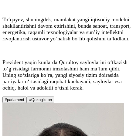
To‘qayev, shuningdek, mamlakat yangi iqtisodiy modelni
shakllantirishni davom ettirishini, bunda sanoat, transport,
energetika, raqamli texnologiyalar va sun’iy intellektni
rivojlantirish ustuvor yo‘nalish bo‘lib qolishini ta’kidladi.
Prezident yaqin kunlarda Qurultoy saylovlarini o‘tkazish
to‘g‘risidagi farmonni imzolashini ham ma’lum qildi.
Uning so‘zlariga ko‘ra, yangi siyosiy tizim doirasida
partiyalar o‘rtasidagi raqobat kuchayadi, saylovlar esa
ochiq, halol va adolatli o‘tishi kerak.
#parlament
#Qozog'iston