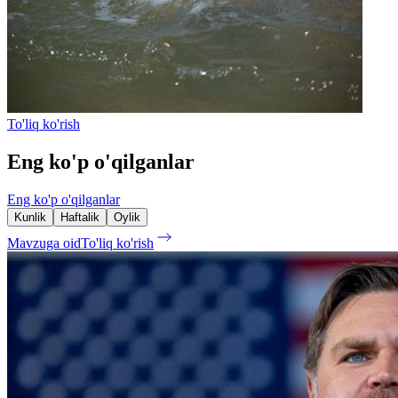
To'liq ko'rish
Eng ko'p o'qilganlar
Eng ko'p o'qilganlar
Kunlik
Haftalik
Oylik
Mavzuga oid
To'liq ko'rish