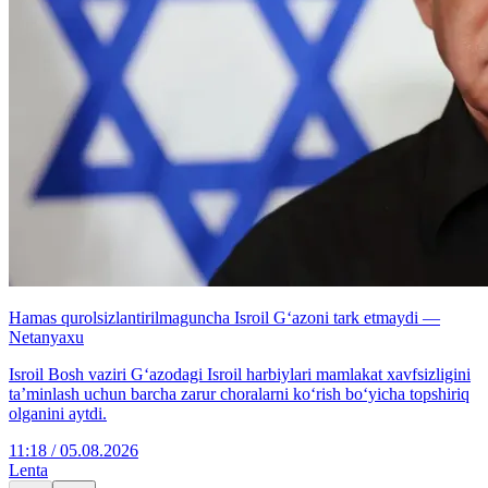
Hamas qurolsizlantirilmaguncha Isroil G‘azoni tark etmaydi —
Netanyaxu
Isroil Bosh vaziri G‘azodagi Isroil harbiylari mamlakat xavfsizligini
ta’minlash uchun barcha zarur choralarni ko‘rish bo‘yicha topshiriq
olganini aytdi.
11:18 / 05.08.2026
Lenta