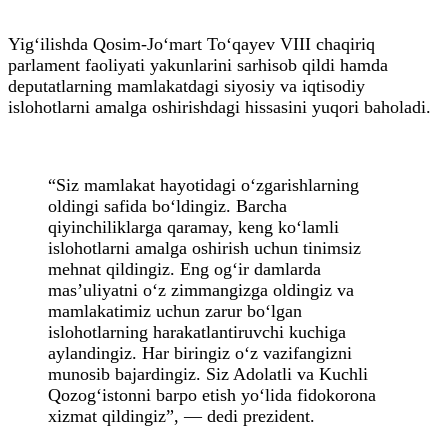
Yig‘ilishda Qosim-Jo‘mart To‘qayev VIII chaqiriq
parlament faoliyati yakunlarini sarhisob qildi hamda
deputatlarning mamlakatdagi siyosiy va iqtisodiy
islohotlarni amalga oshirishdagi hissasini yuqori baholadi.
“Siz mamlakat hayotidagi o‘zgarishlarning
oldingi safida bo‘ldingiz. Barcha
qiyinchiliklarga qaramay, keng ko‘lamli
islohotlarni amalga oshirish uchun tinimsiz
mehnat qildingiz. Eng og‘ir damlarda
mas’uliyatni o‘z zimmangizga oldingiz va
mamlakatimiz uchun zarur bo‘lgan
islohotlarning harakatlantiruvchi kuchiga
aylandingiz. Har biringiz o‘z vazifangizni
munosib bajardingiz. Siz Adolatli va Kuchli
Qozog‘istonni barpo etish yo‘lida fidokorona
xizmat qildingiz”, — dedi prezident.