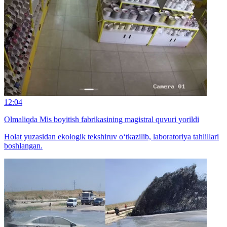
12:04
Olmaliqda Mis boyitish fabrikasining magistral quvuri yorildi
Holat yuzasidan ekologik tekshiruv o‘tkazilib, laboratoriya tahlillari
boshlangan.