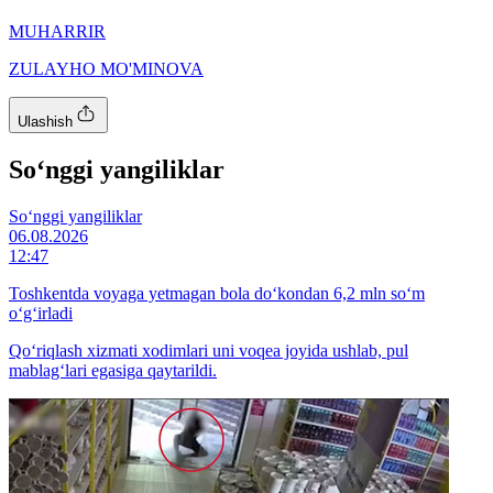
MUHARRIR
ZULAYHO MO'MINOVA
Ulashish
So‘nggi yangiliklar
So‘nggi yangiliklar
06.08.2026
12:47
Toshkentda voyaga yetmagan bola do‘kondan 6,2 mln so‘m
o‘g‘irladi
Qo‘riqlash xizmati xodimlari uni voqea joyida ushlab, pul
mablag‘lari egasiga qaytarildi.