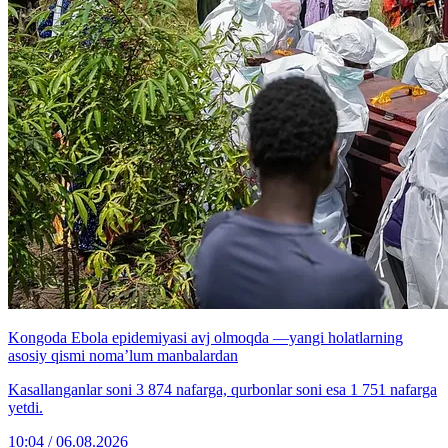
Kongoda Ebola epidemiyasi avj olmoqda —yangi holatlarning
asosiy qismi noma’lum manbalardan
Kasallanganlar soni 3 874 nafarga, qurbonlar soni esa 1 751 nafarga
yetdi.
10:04 / 06.08.2026