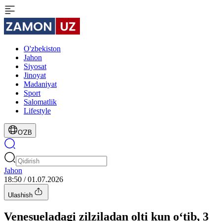
O'zbekiston
Jahon
Siyosat
Jinoyat
Madaniyat
Sport
Salomatlik
Lifestyle
O'ZB
Jahon
18:50 / 01.07.2026
Ulashish
Venesueladagi zilziladan olti kun o‘tib, 3