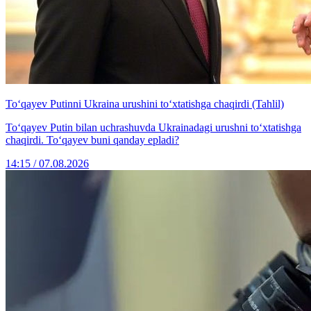
To‘qayev Putinni Ukraina urushini to‘xtatishga chaqirdi (Tahlil)
To‘qayev Putin bilan uchrashuvda Ukrainadagi urushni to‘xtatishga
chaqirdi. To‘qayev buni qanday epladi?
14:15 / 07.08.2026