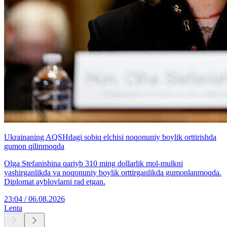
Ukrainaning AQSHdagi sobiq elchisi noqonuniy boylik orttirishda
gumon qilinmoqda
Olga Stefanishina qariyb 310 ming dollarlik mol-mulkni
yashirganlikda va noqonuniy boylik orttirganlikda gumonlanmoqda.
Diplomat ayblovlarni rad etgan.
23:04 / 06.08.2026
Lenta