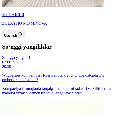
MUHARRIR
ZULAYHO MO'MINOVA
Ulashish
So‘nggi yangiliklar
So‘nggi yangiliklar
07.08.2026
20:59
Wildberries kompaniyasi Rossiyani tark etib, O‘zbekistonda o‘z
omborlarini ochadimi?
Kompaniya tarmoqlarda tarqalgan xabarlarni rad etdi va Wildberries
matbuot xizmati Zamon.uz savollariga javob berdi.