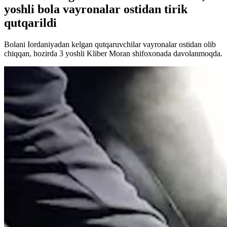
yoshli bola vayronalar ostidan tirik
qutqarildi
Bolani Iordaniyadan kelgan qutqaruvchilar vayronalar ostidan olib
chiqqan, hozirda 3 yoshli Kliber Moran shifoxonada davolanmoqda.