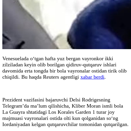
Venesuelada o‘tgan hafta yuz bergan vayronkor ikki
zilziladan keyin olib borilgan qidiruv-qutqaruv ishlari
davomida erta tongda bir bola vayronalar ostidan tirik olib
chiqildi. Bu haqda Reuters agentligi
xabar berdi
.
Prezident vazifasini bajaruvchi Delsi Rodrigesning
Telegram’da ma’lum qilishicha, Kliber Moran ismli bola
La Guayra shtatidagi Los Korales Garden 1 turar joy
majmuasi vayronalari ostida olti kun qolganidan so‘ng
Iordaniyadan kelgan qutqaruvchilar tomonidan qutqarilgan.