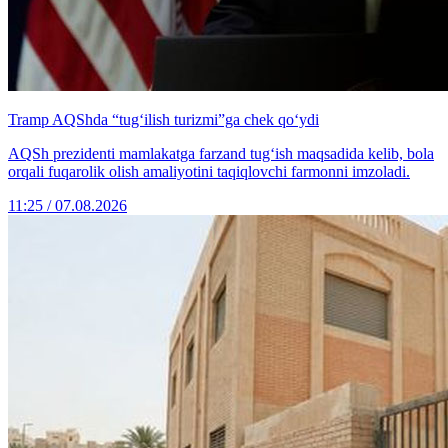
Tramp AQShda “tug‘ilish turizmi”ga chek qo‘ydi
AQSh prezidenti mamlakatga farzand tug‘ish maqsadida kelib, bola
orqali fuqarolik olish amaliyotini taqiqlovchi farmonni imzoladi.
11:25 / 07.08.2026