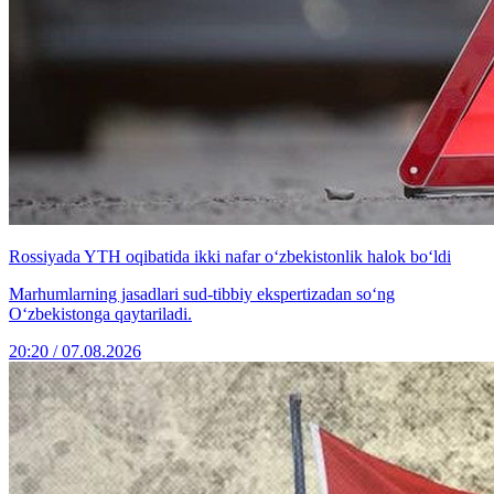
Rossiyada YTH oqibatida ikki nafar o‘zbekistonlik halok bo‘ldi
Marhumlarning jasadlari sud-tibbiy ekspertizadan so‘ng
O‘zbekistonga qaytariladi.
20:20 / 07.08.2026