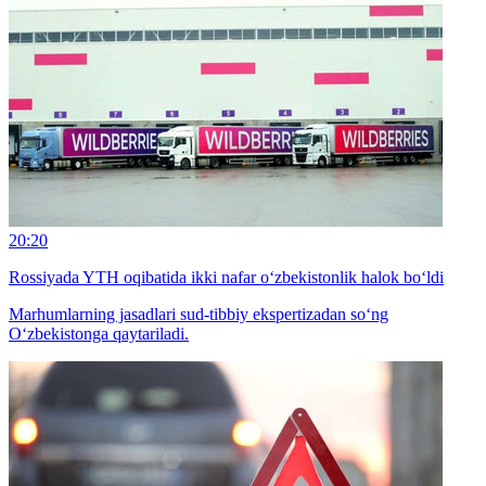
20:20
Rossiyada YTH oqibatida ikki nafar o‘zbekistonlik halok bo‘ldi
Marhumlarning jasadlari sud-tibbiy ekspertizadan so‘ng
O‘zbekistonga qaytariladi.