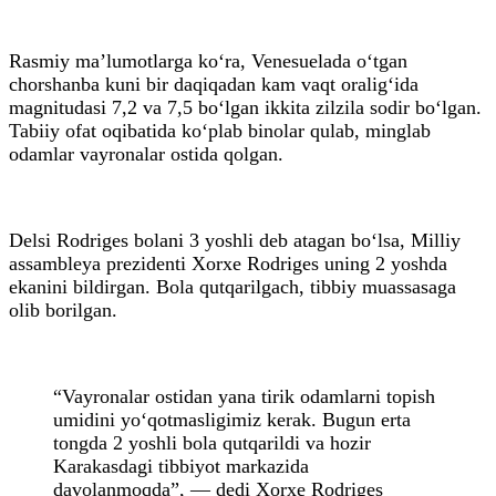
Rasmiy ma’lumotlarga ko‘ra, Venesuelada o‘tgan
chorshanba kuni bir daqiqadan kam vaqt oralig‘ida
magnitudasi 7,2 va 7,5 bo‘lgan ikkita zilzila sodir bo‘lgan.
Tabiiy ofat oqibatida ko‘plab binolar qulab, minglab
odamlar vayronalar ostida qolgan.
Delsi Rodriges bolani 3 yoshli deb atagan bo‘lsa, Milliy
assambleya prezidenti Xorxe Rodriges uning 2 yoshda
ekanini bildirgan. Bola qutqarilgach, tibbiy muassasaga
olib borilgan.
“Vayronalar ostidan yana tirik odamlarni topish
umidini yo‘qotmasligimiz kerak. Bugun erta
tongda 2 yoshli bola qutqarildi va hozir
Karakasdagi tibbiyot markazida
davolanmoqda”, — dedi Xorxe Rodriges