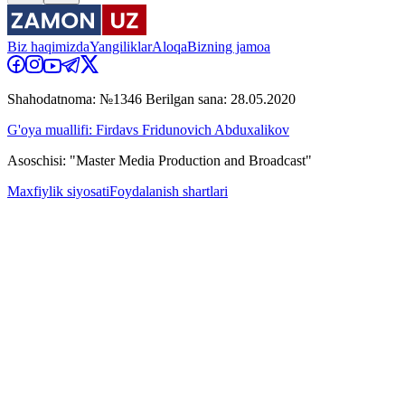
Biz haqimizda
Yangiliklar
Aloqa
Bizning jamoa
Shahodatnoma: №1346 Berilgan sana: 28.05.2020
G'oya muallifi: Firdavs Fridunovich Abduxalikov
Asoschisi: "Master Media Production and Broadcast"
Maxfiylik siyosati
Foydalanish shartlari