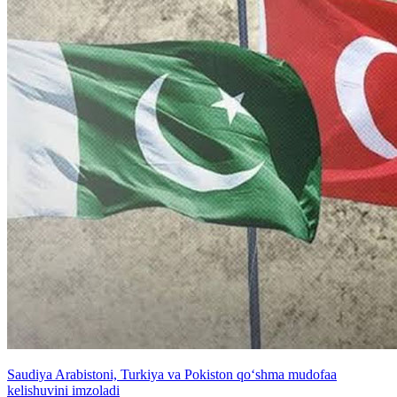
Saudiya Arabistoni, Turkiya va Pokiston qo‘shma mudofaa
kelishuvini imzoladi