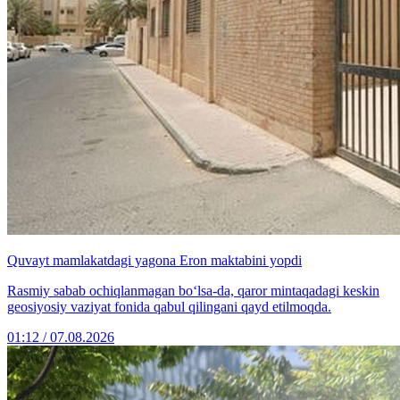
Quvayt mamlakatdagi yagona Eron maktabini yopdi
Rasmiy sabab ochiqlanmagan bo‘lsa-da, qaror mintaqadagi keskin
geosiyosiy vaziyat fonida qabul qilingani qayd etilmoqda.
01:12 / 07.08.2026