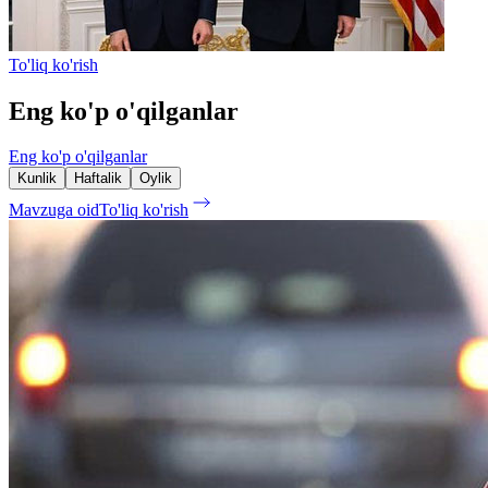
To'liq ko'rish
Eng ko'p o'qilganlar
Eng ko'p o'qilganlar
Kunlik
Haftalik
Oylik
Mavzuga oid
To'liq ko'rish