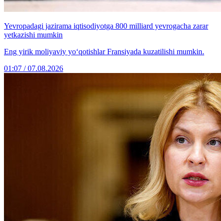
Yevropadagi jazirama iqtisodiyotga 800 milliard yevrogacha zarar
yetkazishi mumkin
Eng yirik moliyaviy yo‘qotishlar Fransiyada kuzatilishi mumkin.
01:07 / 07.08.2026