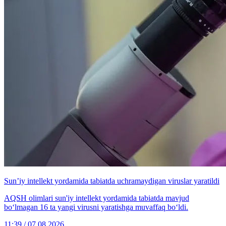
Sun’iy intellekt yordamida tabiatda uchramaydigan viruslar yaratildi
AQSH olimlari sun'iy intellekt yordamida tabiatda mavjud
bo‘lmagan 16 ta yangi virusni yaratishga muvaffaq bo‘ldi.
11:39 / 07.08.2026