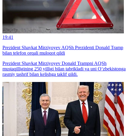
19:41
Prezident Shavkat Mirziyoyev AQSh Prezidenti Donald Tramp
bilan telefon orqali muloqot qildi
Prezident Shavkat Mirziyoyev Donald Trampni AQSh
mustaqilligining 250 yilligi bilan tabrikladi va uni O‘zbekistonga
rasmiy tashrif bilan kelishga taklif qildi.