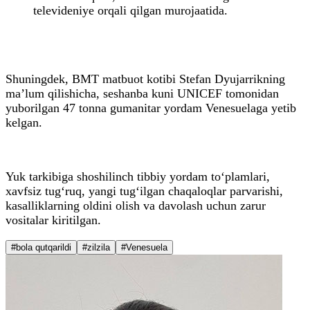
televideniye orqali qilgan murojaatida.
Shuningdek, BMT matbuot kotibi Stefan Dyujarrikning
ma’lum qilishicha, seshanba kuni UNICEF tomonidan
yuborilgan 47 tonna gumanitar yordam Venesuelaga yetib
kelgan.
Yuk tarkibiga shoshilinch tibbiy yordam to‘plamlari,
xavfsiz tug‘ruq, yangi tug‘ilgan chaqaloqlar parvarishi,
kasalliklarning oldini olish va davolash uchun zarur
vositalar kiritilgan.
#bola qutqarildi
#zilzila
#Venesuela