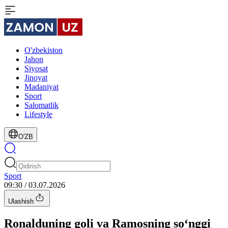
O'zbekiston
Jahon
Siyosat
Jinoyat
Madaniyat
Sport
Salomatlik
Lifestyle
O'ZB
Sport
09:30 / 03.07.2026
Ulashish
Ronalduning goli va Ramosning so‘nggi