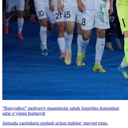
“Bunyodkor” moliyaviy muammolar sabab Superliga doirasidagi
safar o‘yiniga bormaydi
Jamoada xarajatlarni qoplash uchun mablag‘ mavjud emas.