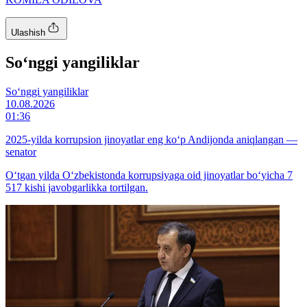
Ulashish
So‘nggi yangiliklar
So‘nggi yangiliklar
10.08.2026
01:36
2025-yilda korrupsion jinoyatlar eng ko‘p Andijonda aniqlangan —
senator
Oʻtgan yilda Oʻzbekistonda korrupsiyaga oid jinoyatlar bo‘yicha 7
517 kishi javobgarlikka tortilgan.