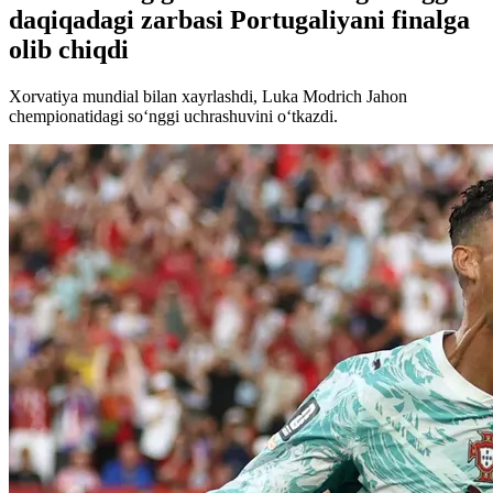
daqiqadagi zarbasi Portugaliyani finalga
olib chiqdi
Xorvatiya mundial bilan xayrlashdi, Luka Modrich Jahon
chempionatidagi so‘nggi uchrashuvini o‘tkazdi.