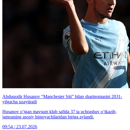
Abduqodir Husanov “Manchester Siti” bilan shartnomasini 2031-
yilgacha uzaytiradi
Husanov o‘tgan mavsum klub safida 37 ta uchrashuv o‘tkazib,
jamoaning asosiy himoyachilaridan biriga aylandi.
09:54 / 23.07.2026