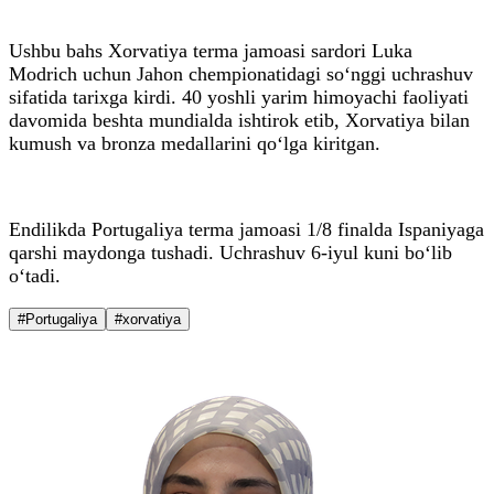
Ushbu bahs Xorvatiya terma jamoasi sardori Luka
Modrich uchun Jahon chempionatidagi so‘nggi uchrashuv
sifatida tarixga kirdi. 40 yoshli yarim himoyachi faoliyati
davomida beshta mundialda ishtirok etib, Xorvatiya bilan
kumush va bronza medallarini qo‘lga kiritgan.
Endilikda Portugaliya terma jamoasi 1/8 finalda Ispaniyaga
qarshi maydonga tushadi. Uchrashuv 6-iyul kuni bo‘lib
o‘tadi.
#Portugaliya
#xorvatiya