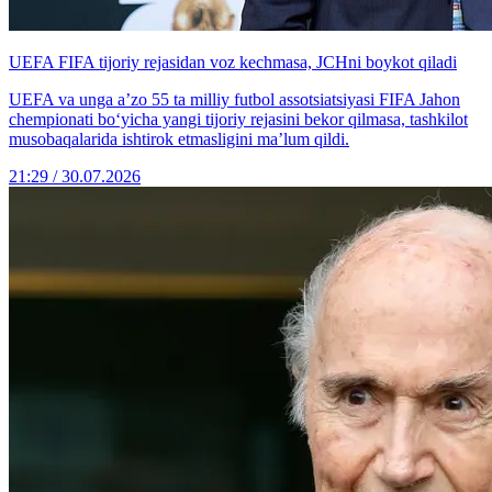
UEFA FIFA tijoriy rejasidan voz kechmasa, JCHni boykot qiladi
UEFA va unga a’zo 55 ta milliy futbol assotsiatsiyasi FIFA Jahon
chempionati bo‘yicha yangi tijoriy rejasini bekor qilmasa, tashkilot
musobaqalarida ishtirok etmasligini ma’lum qildi.
21:29 / 30.07.2026