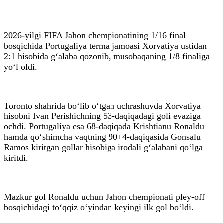
2026-yilgi FIFA Jahon chempionatining 1/16 final
bosqichida Portugaliya terma jamoasi Xorvatiya ustidan
2:1 hisobida g‘alaba qozonib, musobaqaning 1/8 finaliga
yo‘l oldi.
Toronto shahrida bo‘lib o‘tgan uchrashuvda Xorvatiya
hisobni Ivan Perishichning 53-daqiqadagi goli evaziga
ochdi. Portugaliya esa 68-daqiqada Krishtianu Ronaldu
hamda qo‘shimcha vaqtning 90+4-daqiqasida Gonsalu
Ramos kiritgan gollar hisobiga irodali g‘alabani qo‘lga
kiritdi.
Mazkur gol Ronaldu uchun Jahon chempionati pley-off
bosqichidagi to‘qqiz o‘yindan keyingi ilk gol bo‘ldi.