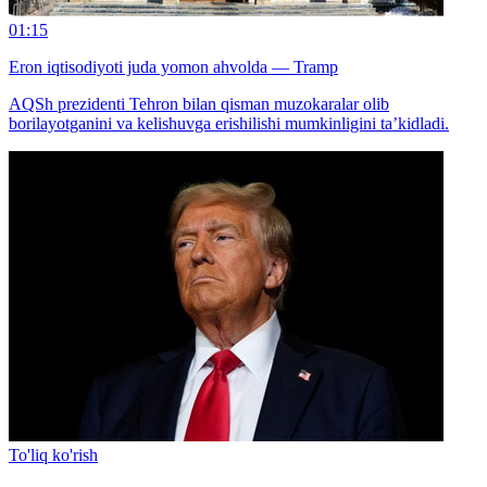
01:15
Eron iqtisodiyoti juda yomon ahvolda — Tramp
AQSh prezidenti Tehron bilan qisman muzokaralar olib
borilayotganini va kelishuvga erishilishi mumkinligini ta’kidladi.
To'liq ko'rish