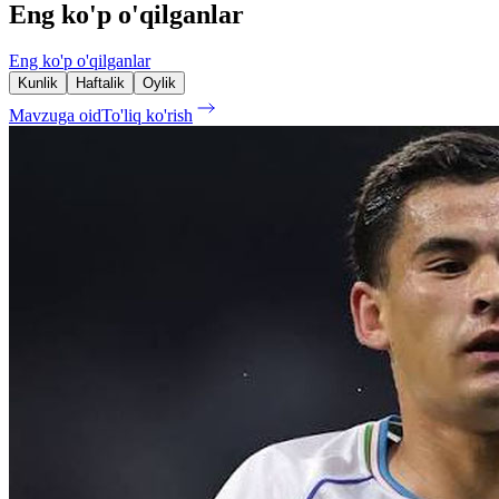
Eng ko'p o'qilganlar
Eng ko'p o'qilganlar
Kunlik
Haftalik
Oylik
Mavzuga oid
To'liq ko'rish