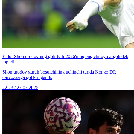
Eldor Shomurodovning goli JCh-2026'ning eng chiroyli 2-goli deb
topildi
Shomurodov guruh bosqichining uchinchi turida Kongo DR
darvozasiga gol kiritgandi.
22:23 / 27.07.2026