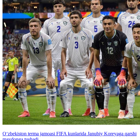
O‘zbekiston terma jamoasi FIFA kunlarida Janubiy Koreyaga qarshi
maydonga tushadi