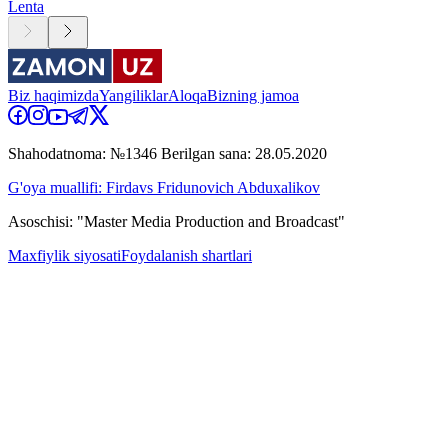
Lenta
Biz haqimizda
Yangiliklar
Aloqa
Bizning jamoa
Shahodatnoma: №1346 Berilgan sana: 28.05.2020
G'oya muallifi: Firdavs Fridunovich Abduxalikov
Asoschisi: "Master Media Production and Broadcast"
Maxfiylik siyosati
Foydalanish shartlari