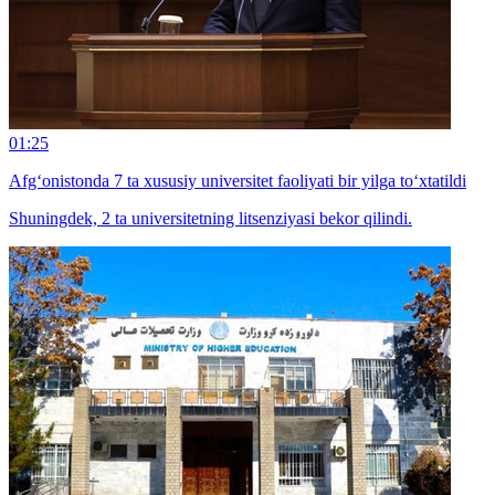
01:25
Afg‘onistonda 7 ta xususiy universitet faoliyati bir yilga to‘xtatildi
Shuningdek, 2 ta universitetning litsenziyasi bekor qilindi.