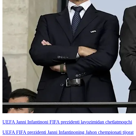
UEFA Janni Infantinoni FIFA prezidenti lavozimidan chetlatmoqchi
UEFA FIFA prezidenti Janni Infantinoning Jahon chempionati tijorat