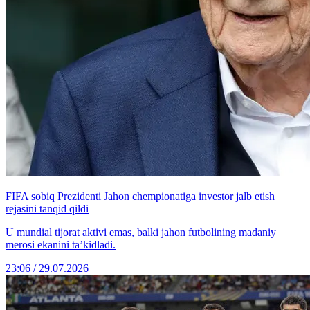
FIFA sobiq Prezidenti Jahon chempionatiga investor jalb etish
rejasini tanqid qildi
U mundial tijorat aktivi emas, balki jahon futbolining madaniy
merosi ekanini ta’kidladi.
23:06 / 29.07.2026