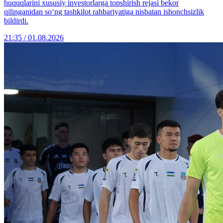
huquqlarini xususiy investorlarga topshirish rejasi bekor
qilinganidan so‘ng tashkilot rahbariyatiga nisbatan ishonchsizlik
bildirdi.
21:35 / 01.08.2026