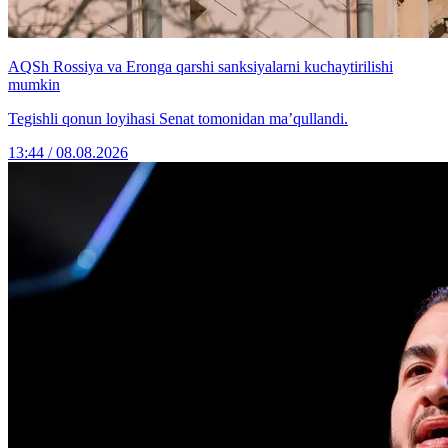
AQSh Rossiya va Eronga qarshi sanksiyalarni kuchaytirilishi
mumkin
Tegishli qonun loyihasi Senat tomonidan ma’qullandi.
13:44 / 08.08.2026