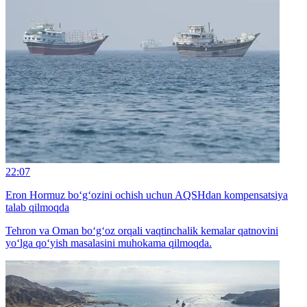
22:07
Eron Hormuz bo‘g‘ozini ochish uchun AQSHdan kompensatsiya
talab qilmoqda
Tehron va Oman bo‘g‘oz orqali vaqtinchalik kemalar qatnovini
yo‘lga qo‘yish masalasini muhokama qilmoqda.