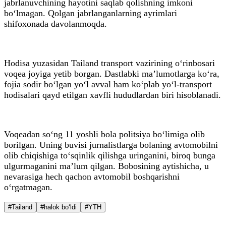
jabrlanuvchining hayotini saqlab qolishning imkoni
bo‘lmagan. Qolgan jabrlanganlarning ayrimlari
shifoxonada davolanmoqda.
Hodisa yuzasidan Tailand transport vazirining o‘rinbosari
voqea joyiga yetib borgan. Dastlabki ma’lumotlarga ko‘ra,
fojia sodir bo‘lgan yo‘l avval ham ko‘plab yo‘l-transport
hodisalari qayd etilgan xavfli hududlardan biri hisoblanadi.
Voqeadan so‘ng 11 yoshli bola politsiya bo‘limiga olib
borilgan. Uning buvisi jurnalistlarga bolaning avtomobilni
olib chiqishiga to‘sqinlik qilishga uringanini, biroq bunga
ulgurmaganini ma’lum qilgan. Bobosining aytishicha, u
nevarasiga hech qachon avtomobil boshqarishni
o‘rgatmagan.
#Tailand
#halok bo‘ldi
#YTH