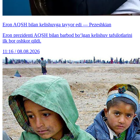
Eron AQSH bilan kelishuvga tayyor edi — Pezeshkian
Eron prezidenti AQSH bilan barbod bo‘lgan kelishuv tafsilotlarini
ilk bor oshkor qildi.
11:16 / 08.08.2026