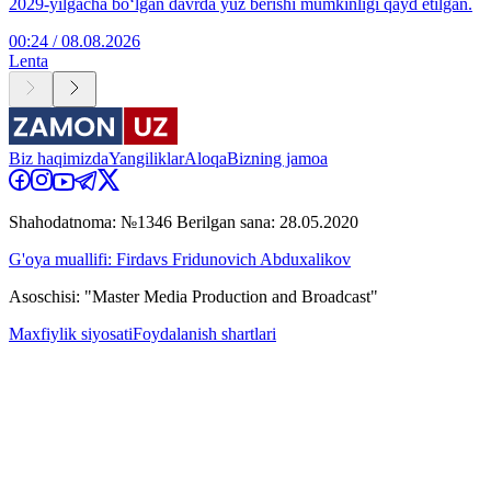
2029-yilgacha bo‘lgan davrda yuz berishi mumkinligi qayd etilgan.
00:24 / 08.08.2026
Lenta
Biz haqimizda
Yangiliklar
Aloqa
Bizning jamoa
Shahodatnoma: №1346 Berilgan sana: 28.05.2020
G'oya muallifi: Firdavs Fridunovich Abduxalikov
Asoschisi: "Master Media Production and Broadcast"
Maxfiylik siyosati
Foydalanish shartlari