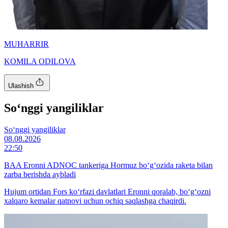
MUHARRIR
KOMILA ODILOVA
Ulashish
So‘nggi yangiliklar
So‘nggi yangiliklar
08.08.2026
22:50
BAA Eronni ADNOC tankeriga Hormuz bo‘g‘ozida raketa bilan
zarba berishda aybladi
Hujum ortidan Fors ko‘rfazi davlatlari Eronni qoralab, bo‘g‘ozni
xalqaro kemalar qatnovi uchun ochiq saqlashga chaqirdi.