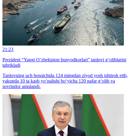
21:23
Prezident “Yangi O‘zbekiston bunyodkorlari” tanlovi g‘oliblarini
tabrikladi
Tanlovning uch bosqichida 124 mingdan ziyod yosh ishtirok etib,
yakunda 10 ta kasb yo‘nalishi bo‘yicha 120 nafar g‘olib va
sovrindor aniqlandi.