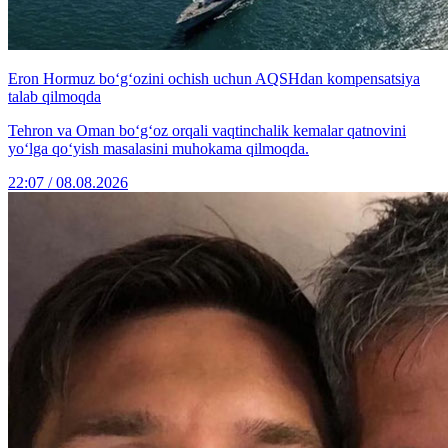
Eron Hormuz bo‘g‘ozini ochish uchun AQSHdan kompensatsiya
talab qilmoqda
Tehron va Oman bo‘g‘oz orqali vaqtinchalik kemalar qatnovini
yo‘lga qo‘yish masalasini muhokama qilmoqda.
22:07 / 08.08.2026