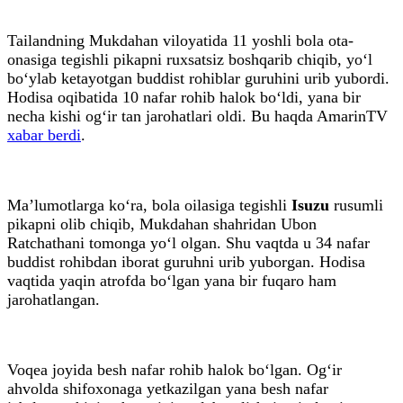
Tailandning Mukdahan viloyatida 11 yoshli bola ota-
onasiga tegishli pikapni ruxsatsiz boshqarib chiqib, yo‘l
bo‘ylab ketayotgan buddist rohiblar guruhini urib yubordi.
Hodisa oqibatida 10 nafar rohib halok bo‘ldi, yana bir
necha kishi og‘ir tan jarohatlari oldi. Bu haqda AmarinTV
xabar berdi
.
Ma’lumotlarga ko‘ra, bola oilasiga tegishli
Isuzu
rusumli
pikapni olib chiqib, Mukdahan shahridan Ubon
Ratchathani tomonga yo‘l olgan. Shu vaqtda u 34 nafar
buddist rohibdan iborat guruhni urib yuborgan. Hodisa
vaqtida yaqin atrofda bo‘lgan yana bir fuqaro ham
jarohatlangan.
Voqea joyida besh nafar rohib halok bo‘lgan. Og‘ir
ahvolda shifoxonaga yetkazilgan yana besh nafar