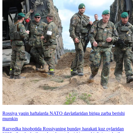
Rossiya yaqin haftalarda NATO davlatlaridan biriga zarba berishi
mumkin
Razvedka hisobotida Rossiyaning bunday harakati kuz oylaridan