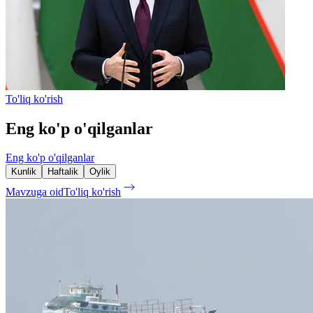
To'liq ko'rish
Eng ko'p o'qilganlar
Eng ko'p o'qilganlar
Kunlik
Haftalik
Oylik
Mavzuga oid
To'liq ko'rish