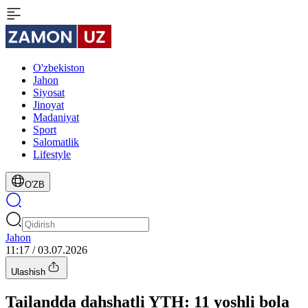
O'zbekiston
Jahon
Siyosat
Jinoyat
Madaniyat
Sport
Salomatlik
Lifestyle
O'ZB
Jahon
11:17 / 03.07.2026
Ulashish
Tailandda dahshatli YTH: 11 yoshli bola