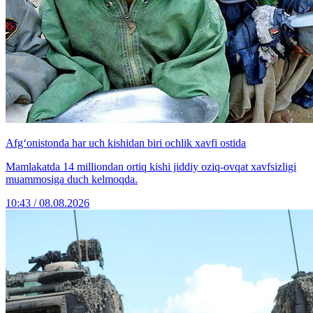
Afg‘onistonda har uch kishidan biri ochlik xavfi ostida
Mamlakatda 14 milliondan ortiq kishi jiddiy oziq-ovqat xavfsizligi
muammosiga duch kelmoqda.
10:43 / 08.08.2026