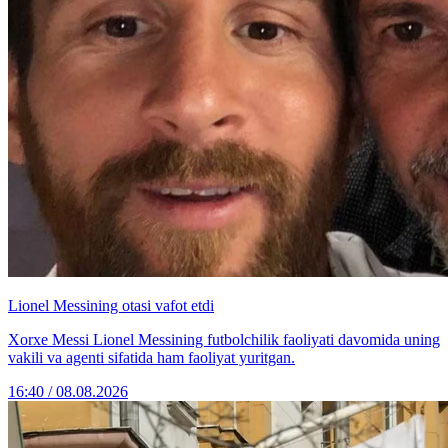
Lionel Messining otasi vafot etdi
Xorxe Messi Lionel Messining futbolchilik faoliyati davomida uning
vakili va agenti sifatida ham faoliyat yuritgan.
16:40 / 08.08.2026