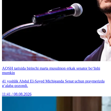
AQSH tarixida birinchi marta musulmon erkak senator bo‘lishi
mumkin
41 yoshlik Abdul El-Sayed Michiganda Senat uchun praymerizda
g‘alaba qozondi.
11:41 / 08.08.2026