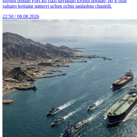
Hujum ortidan Fors ko‘rfazi davlatlari Eronni qoralab, bo‘g‘ozni
xalqaro kemalar qatnovi uchun ochiq saqlashga chaqirdi.
22:50 / 08.08.2026