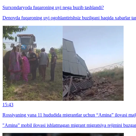
Surxondaryoda fuqaroning uyi nega buzib tashlandi?
Denovda fuqaroning uyi ogohlantirishsiz buzilgani haqida xabarlar tar
15:43
Rossiyaning yana 11 hududida migrantlar uchun “Amina” ilovasi majb
"Amina” mobil ilovasi ishlatmagan migrant migratsiya rejimini buzga