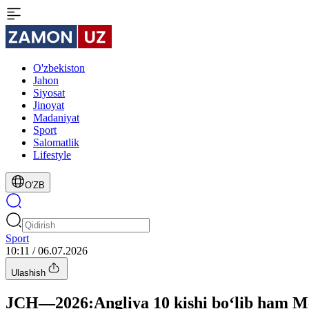
O'zbekiston
Jahon
Siyosat
Jinoyat
Madaniyat
Sport
Salomatlik
Lifestyle
O'ZB
Sport
10:11 / 06.07.2026
Ulashish
JCH—2026:Angliya 10 kishi bo‘lib ham Me