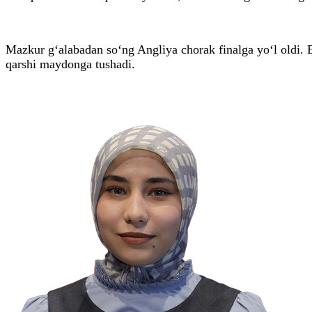
Mazkur g‘alabadan so‘ng Angliya chorak finalga yo‘l oldi. 
qarshi maydonga tushadi.