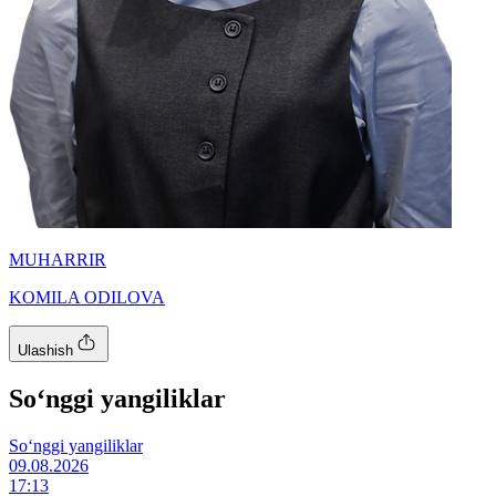
MUHARRIR
KOMILA ODILOVA
Ulashish
So‘nggi yangiliklar
So‘nggi yangiliklar
09.08.2026
17:13