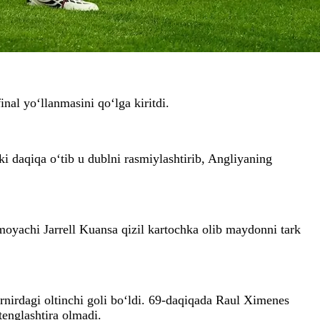
nal yo‘llanmasini qo‘lga kiritdi.
 daqiqa o‘tib u dublni rasmiylashtirib, Angliyaning
moyachi Jarrell Kuansa qizil kartochka olib maydonni tark
rnirdagi oltinchi goli bo‘ldi. 69-daqiqada Raul Ximenes
tenglashtira olmadi.