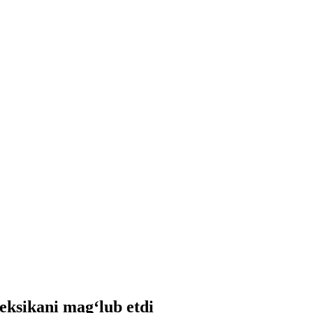
ksikani mag‘lub etdi