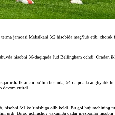
terma jamoasi Meksikani 3:2 hisobida mag‘lub etib, chorak fi
shuvda hisobni 36-daqiqada Jud Bellingham ochdi. Oradan ikki
qartirdi. Ikkinchi bo‘lim boshida, 54-daqiqada angliyalik hi
b davom ettirdi.
 hisobni 3:1 ko‘rinishiga olib keldi. Bu gol hujumchining tu
lini urdi. Biroq uchrashuv yakuniga qadar mezbonlar hisobni 