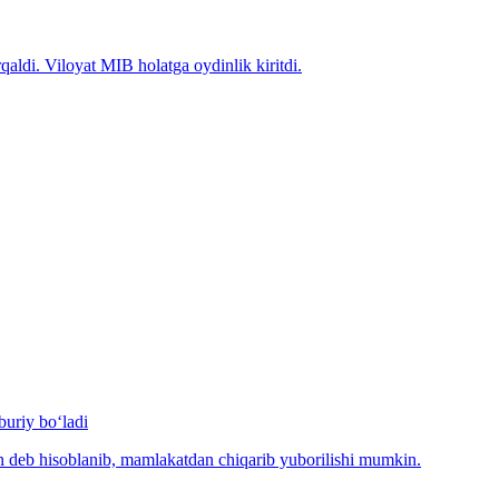
qaldi. Viloyat MIB holatga oydinlik kiritdi.
uriy bo‘ladi
n deb hisoblanib, mamlakatdan chiqarib yuborilishi mumkin.