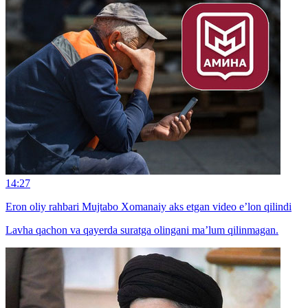
14:27
Eron oliy rahbari Mujtabo Xomanaiy aks etgan video e’lon qilindi
Lavha qachon va qayerda suratga olingani ma’lum qilinmagan.