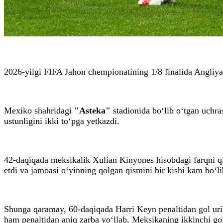
2026-yilgi FIFA Jahon chempionatining 1/8 finalida Angliya 
Mexiko shahridagi
"Asteka"
stadionida bo‘lib o‘tgan uchra
ustunligini ikki to‘pga yetkazdi.
42-daqiqada meksikalik Xulian Kinyones hisobdagi farqni qis
etdi va jamoasi o‘yinning qolgan qismini bir kishi kam bo‘li
Shunga qaramay, 60-daqiqada Harri Keyn penaltidan gol urib,
ham penaltidan aniq zarba yo‘llab, Meksikaning ikkinchi go