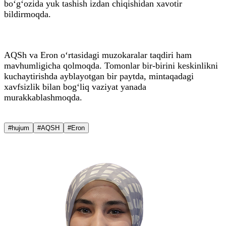
bo‘g‘ozida yuk tashish izdan chiqishidan xavotir
bildirmoqda.
AQSh va Eron o‘rtasidagi muzokaralar taqdiri ham
mavhumligicha qolmoqda. Tomonlar bir-birini keskinlikni
kuchaytirishda ayblayotgan bir paytda, mintaqadagi
xavfsizlik bilan bog‘liq vaziyat yanada
murakkablashmoqda.
#hujum
#AQSH
#Eron