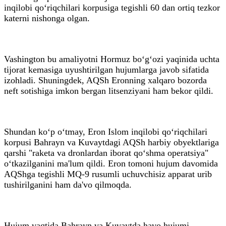
inqilobi qo‘riqchilari korpusiga tegishli 60 dan ortiq tezkor
katerni nishonga olgan.
Vashington bu amaliyotni Hormuz bo‘g‘ozi yaqinida uchta
tijorat kemasiga uyushtirilgan hujumlarga javob sifatida
izohladi. Shuningdek, AQSh Eronning xalqaro bozorda
neft sotishiga imkon bergan litsenziyani ham bekor qildi.
Shundan ko‘p o‘tmay, Eron Islom inqilobi qo‘riqchilari
korpusi Bahrayn va Kuvaytdagi AQSh harbiy obyektlariga
qarshi "raketa va dronlardan iborat qo‘shma operatsiya"
o‘tkazilganini ma'lum qildi. Eron tomoni hujum davomida
AQShga tegishli MQ-9 rusumli uchuvchisiz apparat urib
tushirilganini ham da'vo qilmoqda.
Hujum vaqtida Bahrayn va Kuvaytda havo hujumi