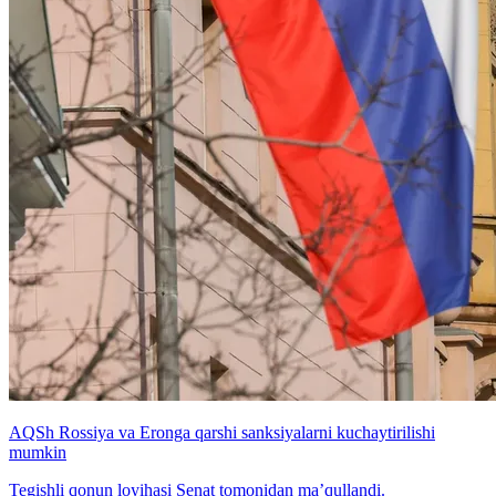
AQSh Rossiya va Eronga qarshi sanksiyalarni kuchaytirilishi
mumkin
Tegishli qonun loyihasi Senat tomonidan ma’qullandi.