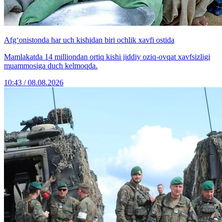
Afg‘onistonda har uch kishidan biri ochlik xavfi ostida
Mamlakatda 14 milliondan ortiq kishi jiddiy oziq-ovqat xavfsizligi
muammosiga duch kelmoqda.
10:43 / 08.08.2026