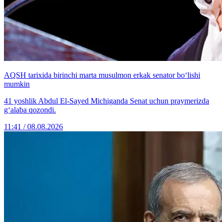
AQSH tarixida birinchi marta musulmon erkak senator bo‘lishi
mumkin
41 yoshlik Abdul El-Sayed Michiganda Senat uchun praymerizda
g‘alaba qozondi.
11:41 / 08.08.2026