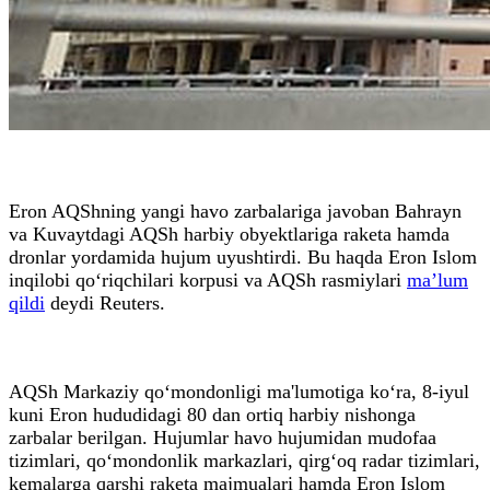
Eron AQShning yangi havo zarbalariga javoban Bahrayn
va Kuvaytdagi AQSh harbiy obyektlariga raketa hamda
dronlar yordamida hujum uyushtirdi. Bu haqda Eron Islom
inqilobi qo‘riqchilari korpusi va AQSh rasmiylari
ma’lum
qildi
deydi Reuters.
AQSh Markaziy qo‘mondonligi ma'lumotiga ko‘ra, 8-iyul
kuni Eron hududidagi 80 dan ortiq harbiy nishonga
zarbalar berilgan. Hujumlar havo hujumidan mudofaa
tizimlari, qo‘mondonlik markazlari, qirg‘oq radar tizimlari,
kemalarga qarshi raketa majmualari hamda Eron Islom