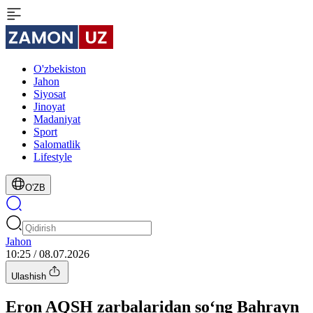
O'zbekiston
Jahon
Siyosat
Jinoyat
Madaniyat
Sport
Salomatlik
Lifestyle
O'ZB
Jahon
10:25 / 08.07.2026
Ulashish
Eron AQSH zarbalaridan so‘ng Bahrayn