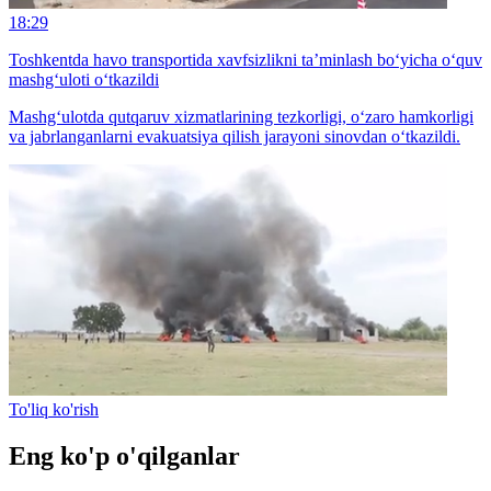
18:29
Toshkentda havo transportida xavfsizlikni ta’minlash bo‘yicha o‘quv
mashg‘uloti o‘tkazildi
Mashg‘ulotda qutqaruv xizmatlarining tezkorligi, o‘zaro hamkorligi
va jabrlanganlarni evakuatsiya qilish jarayoni sinovdan o‘tkazildi.
To'liq ko'rish
Eng ko'p o'qilganlar