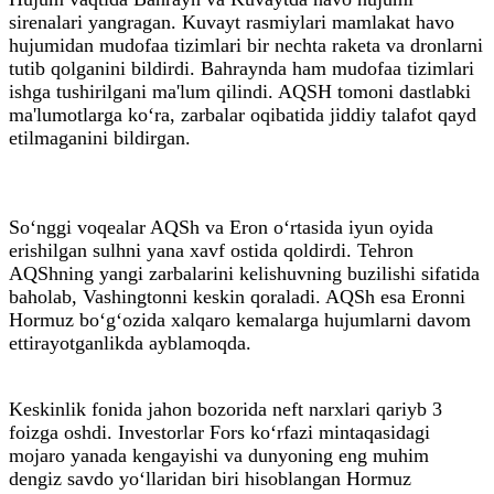
sirenalari yangragan. Kuvayt rasmiylari mamlakat havo
hujumidan mudofaa tizimlari bir nechta raketa va dronlarni
tutib qolganini bildirdi. Bahraynda ham mudofaa tizimlari
ishga tushirilgani ma'lum qilindi. AQSH tomoni dastlabki
ma'lumotlarga ko‘ra, zarbalar oqibatida jiddiy talafot qayd
etilmaganini bildirgan.
So‘nggi voqealar AQSh va Eron o‘rtasida iyun oyida
erishilgan sulhni yana xavf ostida qoldirdi. Tehron
AQShning yangi zarbalarini kelishuvning buzilishi sifatida
baholab, Vashingtonni keskin qoraladi. AQSh esa Eronni
Hormuz bo‘g‘ozida xalqaro kemalarga hujumlarni davom
ettirayotganlikda ayblamoqda.
Keskinlik fonida jahon bozorida neft narxlari qariyb 3
foizga oshdi. Investorlar Fors ko‘rfazi mintaqasidagi
mojaro yanada kengayishi va dunyoning eng muhim
dengiz savdo yo‘llaridan biri hisoblangan Hormuz