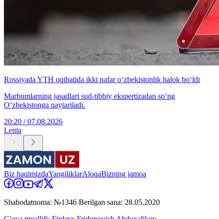
Rossiyada YTH oqibatida ikki nafar o‘zbekistonlik halok bo‘ldi
Marhumlarning jasadlari sud-tibbiy ekspertizadan so‘ng
O‘zbekistonga qaytariladi.
20:20 / 07.08.2026
Lenta
Biz haqimizda
Yangiliklar
Aloqa
Bizning jamoa
Shahodatnoma: №1346 Berilgan sana: 28.05.2020
G'oya muallifi: Firdavs Fridunovich Abduxalikov