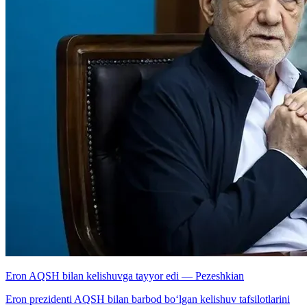
Eron AQSH bilan kelishuvga tayyor edi — Pezeshkian
Eron prezidenti AQSH bilan barbod bo‘lgan kelishuv tafsilotlarini