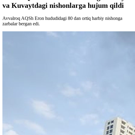
va Kuvaytdagi nishonlarga hujum qildi
Avvalroq AQSh Eron hududidagi 80 dan ortiq harbiy nishonga
zarbalar bergan edi.