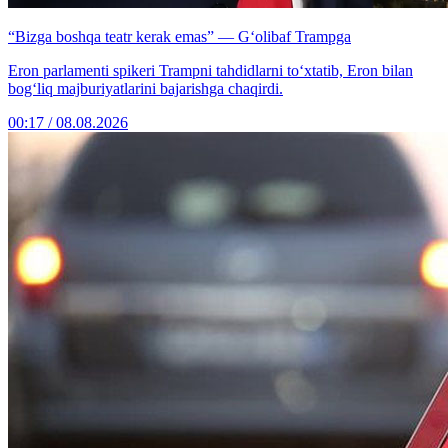
“Bizga boshqa teatr kerak emas” — G‘olibaf Trampga
Eron parlamenti spikeri Trampni tahdidlarni to‘xtatib, Eron bilan
bog‘liq majburiyatlarini bajarishga chaqirdi.
00:17 / 08.08.2026