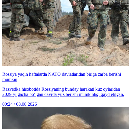
Rossiya yaqin haftalarda NATO davlatlaridan biriga zarba berishi
mumkin
Razvedka hisobotida Rossiyaning bunday harakati kuz oylaridan
2029-yilgacha bo‘lgan davrda yuz berishi mumkinligi qayd etilgan.
00:24 / 08.08.2026