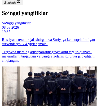
Ulashish
So‘nggi yangiliklar
So‘nggi yangiliklar
08.08.2026
19:35
Rossiyada terakt rejalashtirgan va Suriyaga ketmoqchi bo‘lgan
surxondaryolik 4 yigit qamaldi
Tergovda ularning aqidaparastlik g‘oyalarini targ‘ib qiluvchi
materiallarni tarqatgani va yangi a’zolarni guruhga jalb qilgani
aniqlangan.