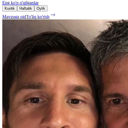
Eng ko'p o'qilganlar
Kunlik
Haftalik
Oylik
Mavzuga oid
To'liq ko'rish