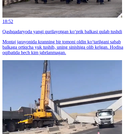
18:52
Qashqadaryoda yangi qurilayotgan ko‘prik balkasi qulab tushdi
Montaj jarayonida kranning bir tomoni oldin ko‘tarilgani sabab
balkaga ortiqcha yuk tushib, uning sinishiga olib kelgan. Hodisa
oqibatida hech kim jabrlanmagan.