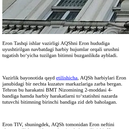
Eron Tashqi ishlar vazirligi AQShni Eron hududiga
uyushtirilgan navbatdagi harbiy hujumlar orqali urushni
tugatish bo‘yicha tuzilgan bitimni buzganlikda aybladi.
Vazirlik bayonotida qayd
etilishicha
, AQSh harbiylari Eron
janubidagi bir nechta kuzatuv markazlariga zarba bergan.
Tehron bu harakatni BMT Nizomining 2-moddasi 4-
bandiga hamda harbiy harakatlarni to‘xtatishni nazarda
tutuvchi bitimning birinchi bandiga zid deb baholagan.
Eron TIV, shuningdek, AQSh tomonidan Eron neftini