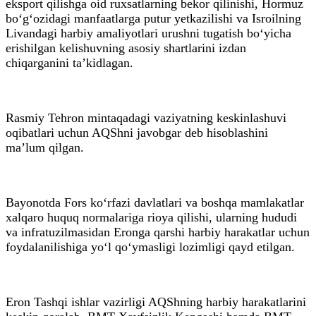
eksport qilishga oid ruxsatlarning bekor qilinishi, Hormuz
bo‘g‘ozidagi manfaatlarga putur yetkazilishi va Isroilning
Livandagi harbiy amaliyotlari urushni tugatish bo‘yicha
erishilgan kelishuvning asosiy shartlarini izdan
chiqarganini ta’kidlagan.
Rasmiy Tehron mintaqadagi vaziyatning keskinlashuvi
oqibatlari uchun AQShni javobgar deb hisoblashini
ma’lum qilgan.
Bayonotda Fors ko‘rfazi davlatlari va boshqa mamlakatlar
xalqaro huquq normalariga rioya qilishi, ularning hududi
va infratuzilmasidan Eronga qarshi harbiy harakatlar uchun
foydalanilishiga yo‘l qo‘ymasligi lozimligi qayd etilgan.
Eron Tashqi ishlar vazirligi AQShning harbiy harakatlarini