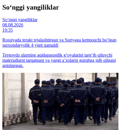
So‘nggi yangiliklar
So‘nggi yangiliklar
08.08.2026
19:35
Rossiyada terakt rejalashtirgan va Suriyaga ketmoqchi bo‘lgan
surxondaryolik 4 yigit qamaldi
Tergovda ularning aqidaparastlik g‘oyalarini targ‘ib qiluvchi
materiallarni tarqatgani va yangi a’zolarni guruhga jalb qilgani
aniqlangan.