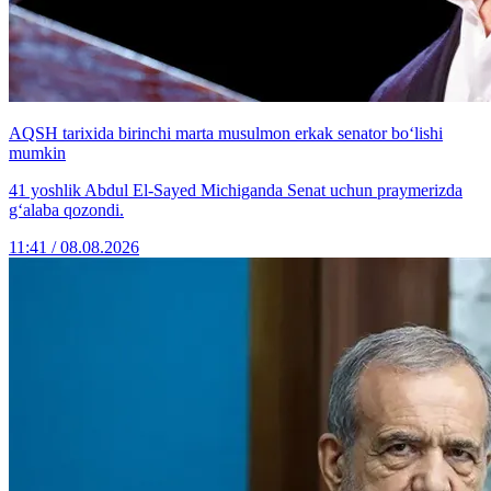
AQSH tarixida birinchi marta musulmon erkak senator bo‘lishi
mumkin
41 yoshlik Abdul El-Sayed Michiganda Senat uchun praymerizda
g‘alaba qozondi.
11:41 / 08.08.2026