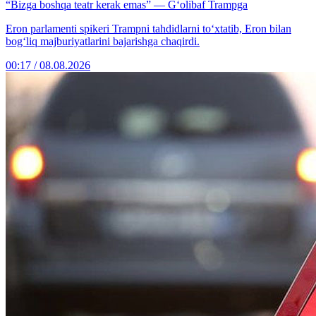
“Bizga boshqa teatr kerak emas” — G‘olibaf Trampga
Eron parlamenti spikeri Trampni tahdidlarni to‘xtatib, Eron bilan
bog‘liq majburiyatlarini bajarishga chaqirdi.
00:17 / 08.08.2026