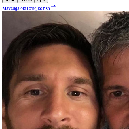
Mavzuga oid
To'liq ko'rish