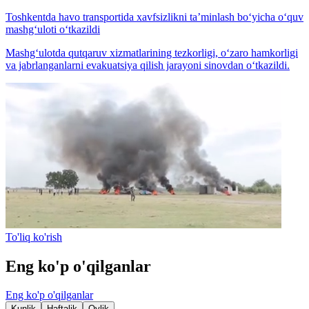
Toshkentda havo transportida xavfsizlikni ta’minlash bo‘yicha o‘quv
mashg‘uloti o‘tkazildi
Mashg‘ulotda qutqaruv xizmatlarining tezkorligi, o‘zaro hamkorligi
va jabrlanganlarni evakuatsiya qilish jarayoni sinovdan o‘tkazildi.
To'liq ko'rish
Eng ko'p o'qilganlar
Eng ko'p o'qilganlar
Kunlik
Haftalik
Oylik