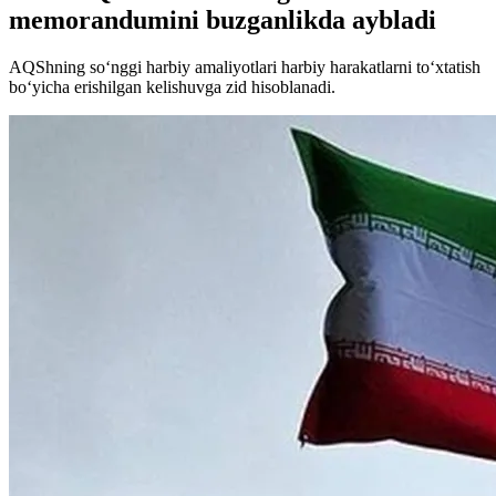
memorandumini buzganlikda aybladi
AQShning so‘nggi harbiy amaliyotlari harbiy harakatlarni to‘xtatish
bo‘yicha erishilgan kelishuvga zid hisoblanadi.