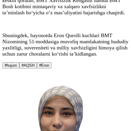
keskin qoralab, BMT Xavfsizlik Kengashi hamda BMT
Bosh kotibini mintaqaviy va xalqaro xavfsizlikni
ta’minlash bo‘yicha o‘z mas’uliyatini bajarishga chaqirdi.
Shuningdek, bayonotda Eron Qurolli kuchlari BMT
Nizomining 51-moddasiga muvofiq mamlakatning hududiy
yaxlitligi, suvereniteti va milliy xavfsizligini himoya qilish
uchun zarur choralarni ko‘rishi ta’kidlangan.
#hujum
#AQSH
#Eron