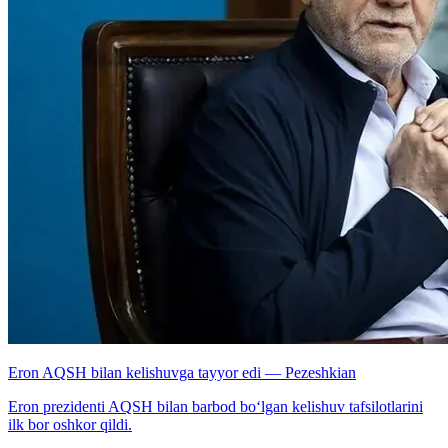
Eron AQSH bilan kelishuvga tayyor edi — Pezeshkian
Eron prezidenti AQSH bilan barbod bo‘lgan kelishuv tafsilotlarini
ilk bor oshkor qildi.