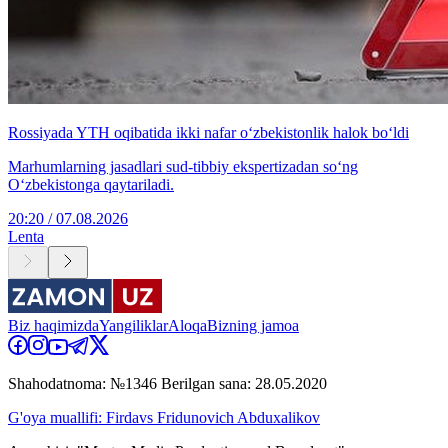
Rossiyada YTH oqibatida ikki nafar o‘zbekistonlik halok bo‘ldi
Marhumlarning jasadlari sud-tibbiy ekspertizadan so‘ng
O‘zbekistonga qaytariladi.
20:20 / 07.08.2026
Lenta
Biz haqimizda
Yangiliklar
Aloqa
Bizning jamoa
Shahodatnoma: №1346 Berilgan sana: 28.05.2020
G'oya muallifi: Firdavs Fridunovich Abduxalikov