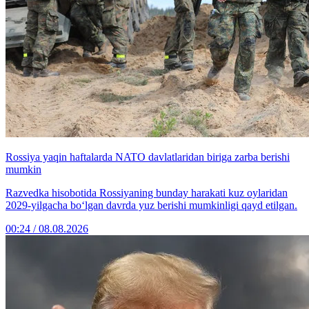
Rossiya yaqin haftalarda NATO davlatlaridan biriga zarba berishi
mumkin
Razvedka hisobotida Rossiyaning bunday harakati kuz oylaridan
2029-yilgacha bo‘lgan davrda yuz berishi mumkinligi qayd etilgan.
00:24 / 08.08.2026