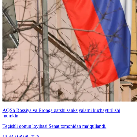
AQSh Rossiya va Eronga qarshi sanksiyalarni kuchaytirilishi
mumkin
Tegishli qonun loyihasi Senat tomonidan ma’qullandi.
13:44 / 08.08.2026