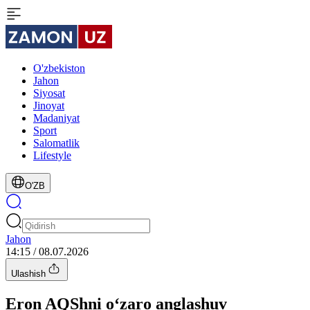
O'zbekiston
Jahon
Siyosat
Jinoyat
Madaniyat
Sport
Salomatlik
Lifestyle
O'ZB
Jahon
14:15 / 08.07.2026
Ulashish
Eron AQShni o‘zaro anglashuv