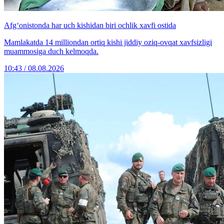
Afg‘onistonda har uch kishidan biri ochlik xavfi ostida
Mamlakatda 14 milliondan ortiq kishi jiddiy oziq-ovqat xavfsizligi
muammosiga duch kelmoqda.
10:43 / 08.08.2026