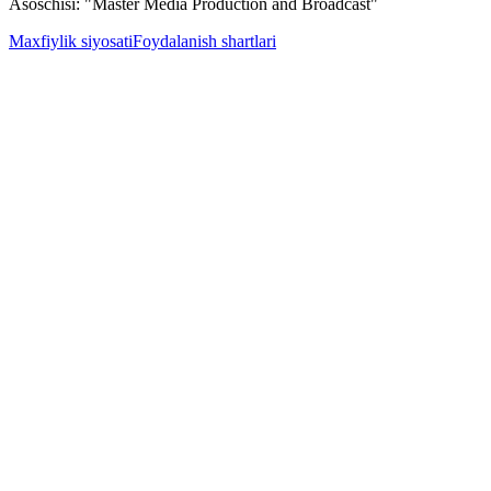
Asoschisi: "Master Media Production and Broadcast"
Maxfiylik siyosati
Foydalanish shartlari