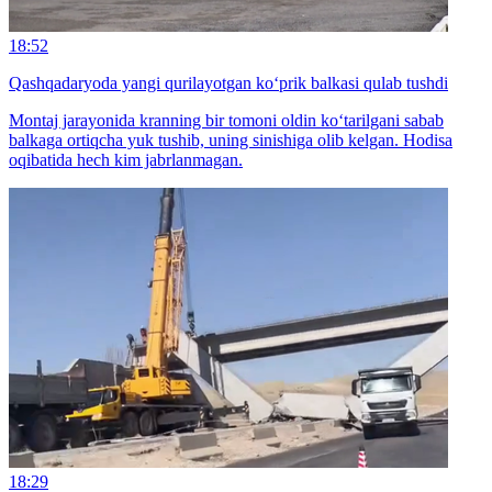
18:52
Qashqadaryoda yangi qurilayotgan ko‘prik balkasi qulab tushdi
Montaj jarayonida kranning bir tomoni oldin ko‘tarilgani sabab
balkaga ortiqcha yuk tushib, uning sinishiga olib kelgan. Hodisa
oqibatida hech kim jabrlanmagan.
18:29