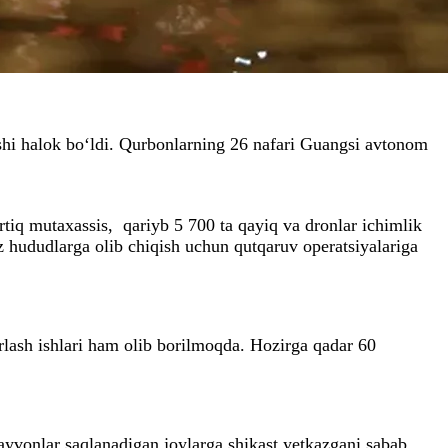
shi halok bo‘ldi. Qurbonlarning 26 nafari Guangsi avtonom
rtiq mutaxassis, qariyb 5 700 ta qayiq va dronlar ichimlik
z hududlarga olib chiqish uchun qutqaruv operatsiyalariga
irlash ishlari ham olib borilmoqda. Hozirga qadar 60
ayvonlar saqlanadigan joylarga shikast yetkazgani sabab