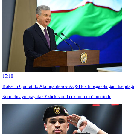
15:18
Bokschi Qudratillo Abduqahhorov AQSHda hibsga olingani haqidagi x
Sportchi ayni paytda O‘zbekistonda ekanini ma’lum qildi.