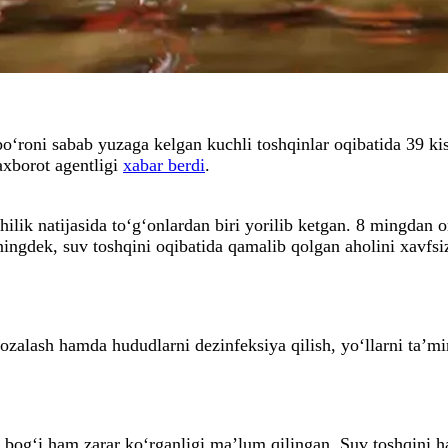
o‘roni sabab yuzaga kelgan kuchli toshqinlar oqibatida 39 ki
axborot agentligi
xabar berdi
.
lik natijasida to‘g‘onlardan biri yorilib ketgan. 8 mingdan o
ingdek, suv toshqini oqibatida qamalib qolgan aholini xavfsi
tozalash hamda hududlarni dezinfeksiya qilish, yo‘llarni ta’m
bog‘i ham zarar ko‘rganligi ma’lum qilingan. Suv toshqini h