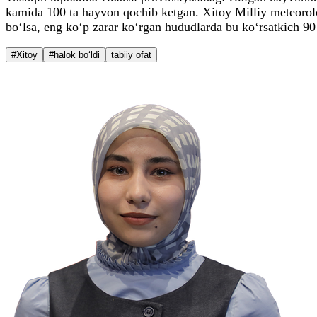
kamida 100 ta hayvon qochib ketgan. Xitoy Milliy meteorol
bo‘lsa, eng ko‘p zarar ko‘rgan hududlarda bu ko‘rsatkich 9
#Xitoy
#halok bo‘ldi
tabiiy ofat