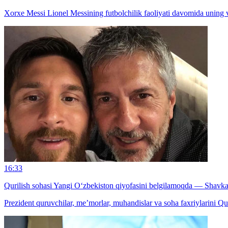
Xorxe Messi Lionel Messining futbolchilik faoliyati davomida uning va
16:33
Qurilish sohasi Yangi O‘zbekiston qiyofasini belgilamoqda — Shavk
Prezident quruvchilar, me’morlar, muhandislar va soha faxriylarini Qu