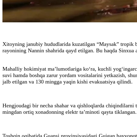
Xitoyning janubiy hududlarida kuzatilgan “Maysak” tropik b
rayonining Nannin shahrida qayd etilgan. Bu haqda Sinxua 
Mahalliy hokimiyat ma’lumotlariga ko‘ra, kuchli yog‘ingarchi
suvi hamda boshqa zarur yordam vositalarini yetkazish, shun
jalb etilgan va 130 mingga yaqin kishi evakuatsiya qilindi.
Hengjoudagi bir necha shahar va qishloqlarda chiqindilarni 
mingdan ortiq xonadonning elektr ta’minoti qayta tiklangan.
Toshqin oqibatida Guansi provinsiyasidagi Guigan hayvonot 