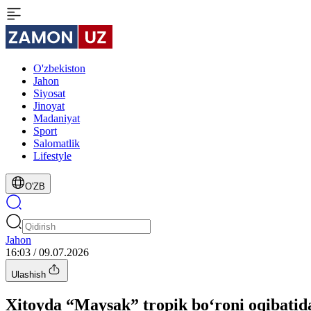
O'zbekiston
Jahon
Siyosat
Jinoyat
Madaniyat
Sport
Salomatlik
Lifestyle
O'ZB
Jahon
16:03 / 09.07.2026
Ulashish
Xitoyda “Maysak” tropik bo‘roni oqibatida