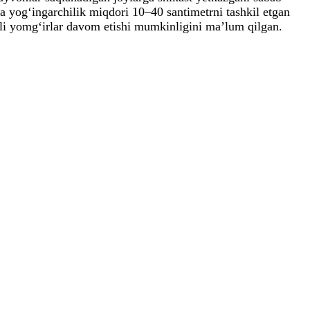
 yog‘ingarchilik miqdori 10–40 santimetrni tashkil etgan
hli yomg‘irlar davom etishi mumkinligini ma’lum qilgan.