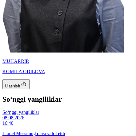
MUHARRIR
KOMILA ODILOVA
Ulashish
So‘nggi yangiliklar
So‘nggi yangiliklar
08.08.2026
16:40
Lionel Messining otasi vafot etdi