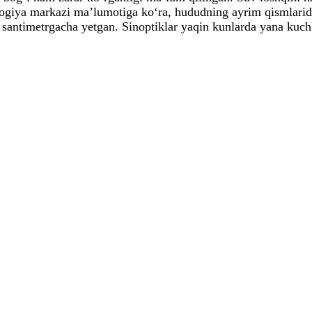
ogiya markazi ma’lumotiga ko‘ra, hududning ayrim qismlarida
0 santimetrgacha yetgan. Sinoptiklar yaqin kunlarda yana kuc