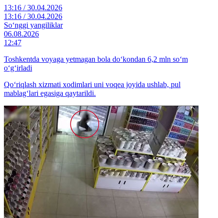
13:16 / 30.04.2026
13:16 / 30.04.2026
So‘nggi yangiliklar
06.08.2026
12:47
Toshkentda voyaga yetmagan bola do‘kondan 6,2 mln so‘m
o‘g‘irladi
Qo‘riqlash xizmati xodimlari uni voqea joyida ushlab, pul
mablag‘lari egasiga qaytarildi.