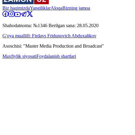
Biz haqimizda
Yangiliklar
Aloqa
Bizning jamoa
Shahodatnoma: №1346 Berilgan sana: 28.05.2020
G'oya muallifi: Firdavs Fridunovich Abduxalikov
Asoschisi: "Master Media Production and Broadcast"
Maxfiylik siyosati
Foydalanish shartlari