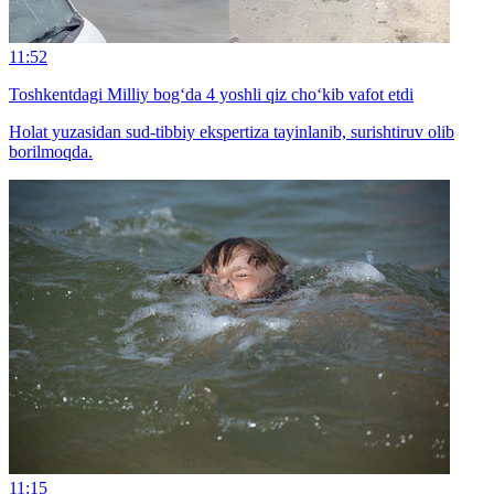
11:52
Toshkentdagi Milliy bog‘da 4 yoshli qiz cho‘kib vafot etdi
Holat yuzasidan sud-tibbiy ekspertiza tayinlanib, surishtiruv olib
borilmoqda.
11:15