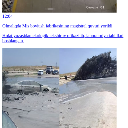
12:04
Olmaliqda Mis boyitish fabrikasining magistral quvuri yorildi
Holat yuzasidan ekologik tekshiruv o‘tkazilib, laboratoriya tahlillari
boshlangan.