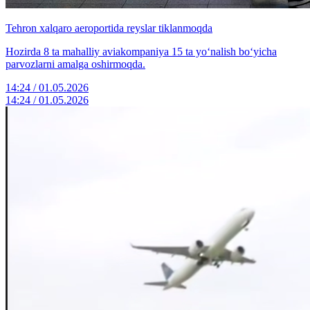
Tehron xalqaro aeroportida reyslar tiklanmoqda
Hozirda 8 ta mahalliy aviakompaniya 15 ta yo‘nalish bo‘yicha
parvozlarni amalga oshirmoqda.
14:24 / 01.05.2026
14:24 / 01.05.2026