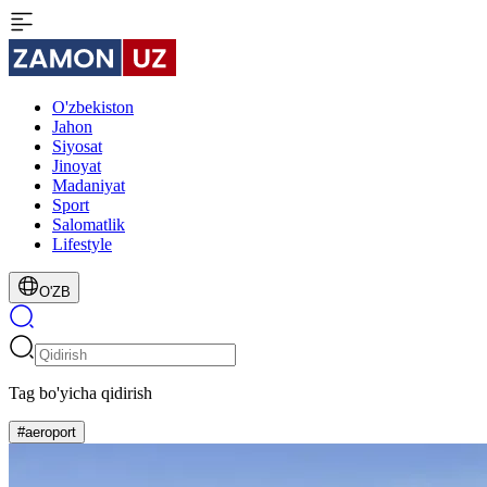
O'zbekiston
Jahon
Siyosat
Jinoyat
Madaniyat
Sport
Salomatlik
Lifestyle
O'ZB
Tag bo'yicha qidirish
#aeroport