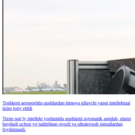
Toshkent aeroportida qushlardan himoya qiluvchi yangi intellektual
tizim joriy etildi
Tizim sun’iy intellekt yordamida qushlarni avtomatik aniqlab, ularni
haydash uchun yo‘naltirilgan ovozli va ultratovush signallardan
foydalanadi.