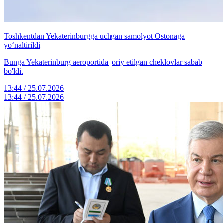
Toshkentdan Yekaterinburgga uchgan samolyot Ostonaga
yo‘naltirildi
Bunga Yekaterinburg aeroportida joriy etilgan cheklovlar sabab
bo'ldi.
13:44 / 25.07.2026
13:44 / 25.07.2026