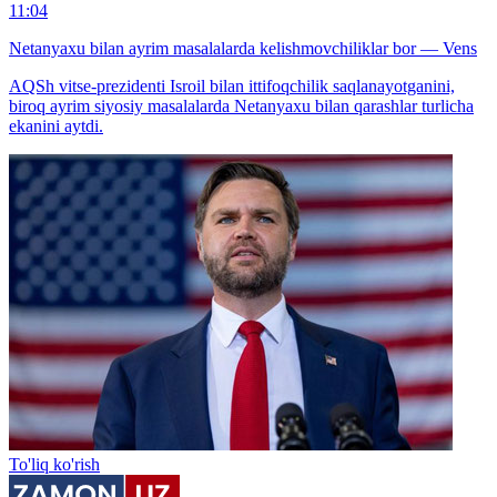
11:04
Netanyaxu bilan ayrim masalalarda kelishmovchiliklar bor — Vens
AQSh vitse-prezidenti Isroil bilan ittifoqchilik saqlanayotganini,
biroq ayrim siyosiy masalalarda Netanyaxu bilan qarashlar turlicha
ekanini aytdi.
To'liq ko'rish