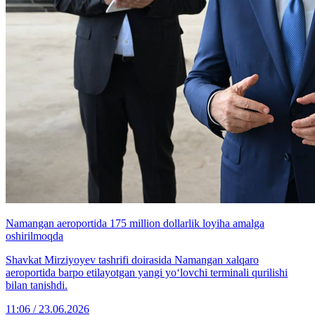
Namangan aeroportida 175 million dollarlik loyiha amalga
oshirilmoqda
Shavkat Mirziyoyev tashrifi doirasida Namangan xalqaro
aeroportida barpo etilayotgan yangi yo‘lovchi terminali qurilishi
bilan tanishdi.
11:06 / 23.06.2026