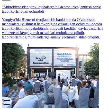
"Mikrobiznesdan yirik loyihalarga": Biznesni rivojlantirish banki
tadbirkorlar bilan uchrashdi
Yangiyo‘lda Biznesni rivojlantirish banki hamda O‘zbekiston
mahallalari uyushmasi hamkorligida o‘tkazilgan ochiq muloqotda
tadbirkorlikni moliyalashtirish, imtiyozli kreditlar, davlat dasturlari
va biznesni kengaytirish masalalari muhokama qilinib,
tadbirkorlarning murojaatlariga amaliy yechimlar ishlab chiqildi.