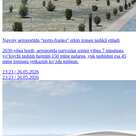
Navoiy aeroportida “porto-franko” erkin zonasi tashkil etiladi
2030-yilga borib, aeroportda parvozlar sonini yiliga 7 mingtaga,
yo‘lovchi tashish hajmini 150 ming nafarga, yuk tashishni esa 45
ming tonnaga yetkazish ko‘zda tutilgan.
23:23 / 26.05.2026
23:23 / 26.05.2026