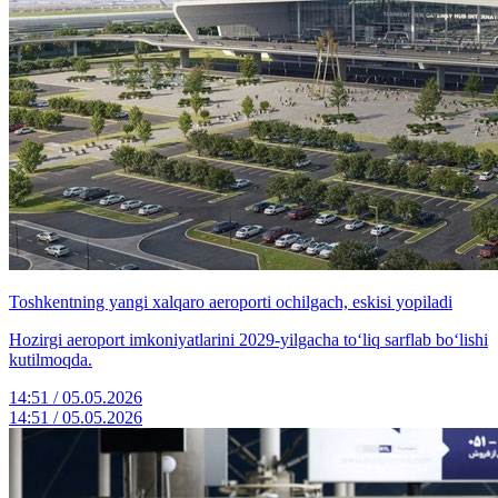
Toshkentning yangi xalqaro aeroporti ochilgach, eskisi yopiladi
Hozirgi aeroport imkoniyatlarini 2029-yilgacha to‘liq sarflab bo‘lishi
kutilmoqda.
14:51 / 05.05.2026
14:51 / 05.05.2026