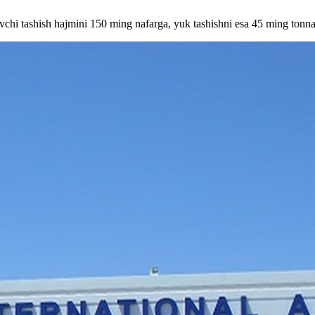
ovchi tashish hajmini 150 ming nafarga, yuk tashishni esa 45 ming tonna