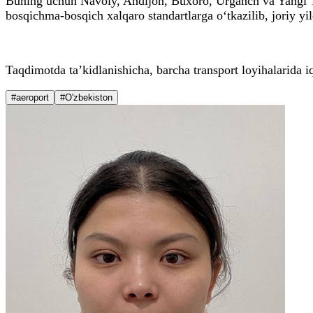
Buning uchun Navoiy, Andijon, Buxoro, Urganch va Yangi Tosh
bosqichma-bosqich xalqaro standartlarga o‘tkazilib, joriy yil
Taqdimotda ta’kidlanishicha, barcha transport loyihalarida iq
#aeroport
#O'zbekiston