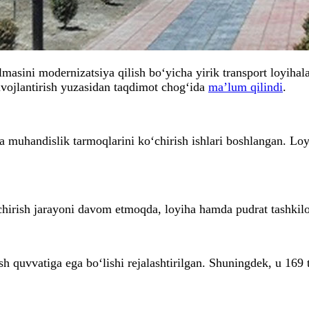
lmasini modernizatsiya qilish bo‘yicha yirik transport loyih
ivojlantirish yuzasidan taqdimot chog‘ida
ma’lum qilindi
.
muhandislik tarmoqlarini ko‘chirish ishlari boshlangan. Loyih
chirish jarayoni davom etmoqda, loyiha hamda pudrat tashkilo
sh quvvatiga ega bo‘lishi rejalashtirilgan. Shuningdek, u 169 