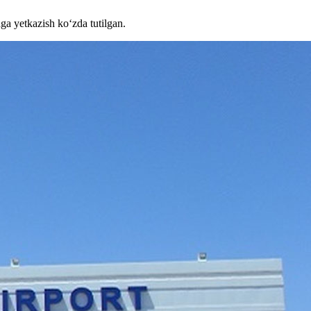
ga yetkazish ko‘zda tutilgan.