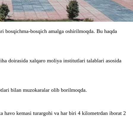
alari bosqichma-bosqich amalga oshirilmoqda. Bu haqda
a doirasida xalqaro moliya institutlari talablari asosida
tlari bilan muzokaralar olib borilmoqda.
ta havo kemasi turargohi va har biri 4 kilometrdan iborat 2