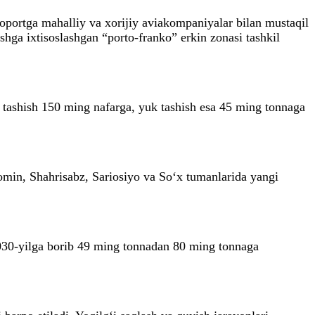
eroportga mahalliy va xorijiy aviakompaniyalar bilan mustaqil
shga ixtisoslashgan “porto-franko” erkin zonasi tashkil
hi tashish 150 ming nafarga, yuk tashish esa 45 ming tonnaga
in, Shahrisabz, Sariosiyo va So‘x tumanlarida yangi
2030-yilga borib 49 ming tonnadan 80 ming tonnaga