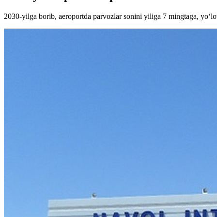
2030-yilga borib, aeroportda parvozlar sonini yiliga 7 mingtaga, yo‘l