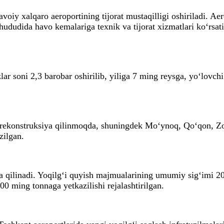
avoiy xalqaro aeroportining tijorat mustaqilligi oshiriladi. A
hududida havo kemalariga texnik va tijorat xizmatlari ko‘rsati
lar soni 2,3 barobar oshirilib, yiliga 7 ming reysga, yo‘lovc
rekonstruksiya qilinmoqda, shuningdek Mo‘ynoq, Qo‘qon, Zom
zilgan.
ya qilinadi. Yoqilg‘i quyish majmualarining umumiy sig‘imi 
600 ming tonnaga yetkazilishi rejalashtirilgan.