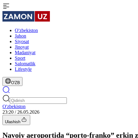
O'zbekiston
Jahon
Siyosat
Jinoyat
Madaniyat
Sport
Salomatlik
Lifestyle
O'ZB
O'zbekiston
23:20 / 26.05.2026
Ulashish
Navoiy aeroportida “porto-franko” erkin zo