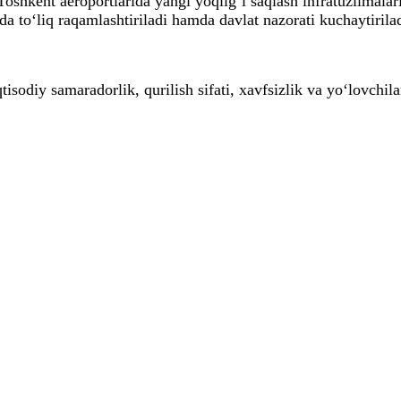
kent aeroportlarida yangi yoqilg‘i saqlash infratuzilmalari b
da to‘liq raqamlashtiriladi hamda davlat nazorati kuchaytirilad
tisodiy samaradorlik, qurilish sifati, xavfsizlik va yo‘lovchi