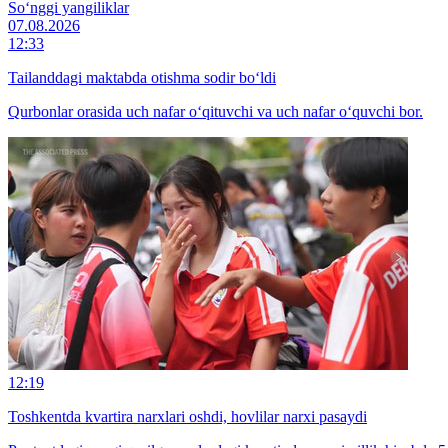
So‘nggi yangiliklar
07.08.2026
12:33
Tailanddagi maktabda otishma sodir bo‘ldi
Qurbonlar orasida uch nafar o‘qituvchi va uch nafar o‘quvchi bor.
12:19
Toshkentda kvartira narxlari oshdi, hovlilar narxi pasaydi