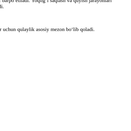
arpo etiladi. Yoqilg‘i saqlash va quyish jarayonlari
i.
lar uchun qulaylik asosiy mezon bo‘lib qoladi.