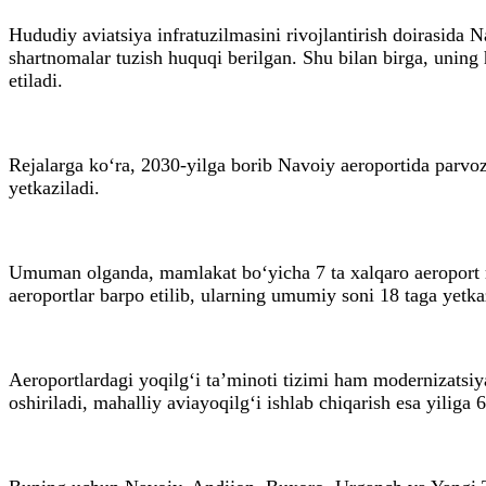
Hududiy aviatsiya infratuzilmasini rivojlantirish doirasida N
shartnomalar tuzish huquqi berilgan. Shu bilan birga, uning 
etiladi.
Rejalarga ko‘ra, 2030-yilga borib Navoiy aeroportida parvoz
yetkaziladi.
Umuman olganda, mamlakat bo‘yicha 7 ta xalqaro aeroport 
aeroportlar barpo etilib, ularning umumiy soni 18 taga yetka
Aeroportlardagi yoqilg‘i ta’minoti tizimi ham modernizatsi
oshiriladi, mahalliy aviayoqilg‘i ishlab chiqarish esa yiliga 