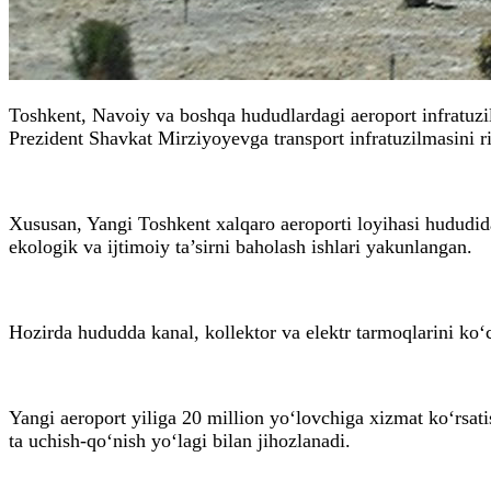
Toshkent, Navoiy va boshqa hududlardagi aeroport infratuzi
Prezident Shavkat Mirziyoyevga transport infratuzilmasini r
Xususan, Yangi Toshkent xalqaro aeroporti loyihasi hududida 
ekologik va ijtimoiy ta’sirni baholash ishlari yakunlangan.
Hozirda hududda kanal, kollektor va elektr tarmoqlarini ko‘
Yangi aeroport yiliga 20 million yo‘lovchiga xizmat ko‘rsati
ta uchish-qo‘nish yo‘lagi bilan jihozlanadi.