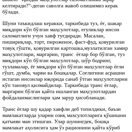
келтиради?”-деган саволга жавоб олишимиз керак
бўлади.
Шуни таъкидлаш керакки, таркибида туз, ёғ, шакар
миқдори кўп бўлган маҳсулотлар, егуликлар инсон
саломатлиги учун хавф туғдиради. Масалан,
пишириқлар, торт, пироженое, фаст-фуд, қовурилган
товуқ гўшти, қовурилган картошка,музлатилган хамир
маҳсулотлари, маргарин, транс ёғлар бор бўлган, туз
миқдори кўп бўлган маҳсулотлар, шўр бодринг,
тузламалар, ёғ миқдори кўп бўлган маҳсулотлар ёғли
гўшт, думба, чарви ва бошқалар. Соғлигини асрашни
истаган инсонлар юқорида санаб ўтган маҳсулотларни
кўп тановул қилмайдилар. Таркибида транс ёғлар,
маргарин бўлган қайта ишланган маҳсулотлардан
фойдаланмаслиглари ҳам зарур ҳисобланади.
Транс ёғлар шу қадар хавфли деб топилдики, баъзи
мамлакатларда уларни озиқ махсулотларига қўшишни
қатъиян ман этишган. Улар шунингдек, бошқа
мамлакат аҳолисига ҳам ўз рационини қайта кўриб