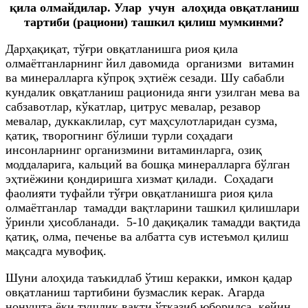
қила олмайдилар. Улар учун алоҳида овқатланиш
тартиби (рациони) ташкил қилиш мумкинми?
Дарҳақиқат, тўғри овқатланишга риоя қила
олмаётганларнинг йил давомида организми витамин
ва минералларга кўпроқ эҳтиёж сезади. Шу сабабли
кундалик овқатланиш рационида янги узилган мева ва
сабзавотлар, кўкатлар, цитрус мевалар, резавор
мевалар, дуккаклилар, сут маҳсулотларидан сузма,
қатиқ, творогнинг бўлиши турли соҳадаги
инсонларнинг организмини витаминларга, озиқ
моддаларига, кальций ва бошқа минералларга бўлган
эҳтиёжини қондиришга хизмат қилади. Соҳадаги
фаолияти туфайли тўғри овқатланишга риоя қила
олмаётганлар тамадди вақтларини ташкил қилишлари
ўринли ҳисобланади. 5-10 дақиқалик тамадди вақтида
қатиқ, олма, печенье ва албатта сув истеъмол қилиш
мақсадга мувофиқ.
Шуни алоҳида таъкидлаб ўтиш керакки, имкон қадар
овқатланиш тартибини бузмаслик керак. Агарда
нонушта ёки тушлик вақти ўтказиб юборилса, кейин