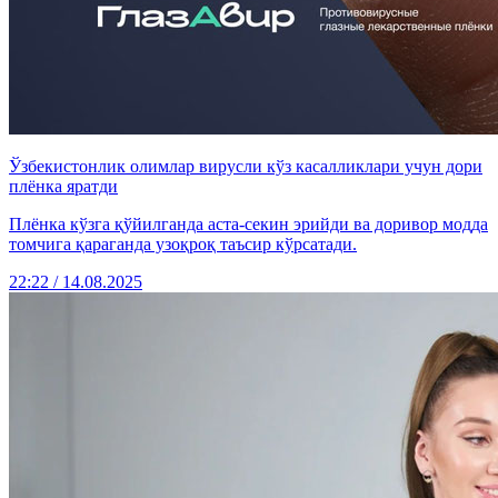
Ўзбекистонлик олимлар вирусли кўз касалликлари учун дори
плёнка яратди
Плёнка кўзга қўйилганда аста-секин эрийди ва доривор модда
томчига қараганда узоқроқ таъсир кўрсатади.
22:22 / 14.08.2025