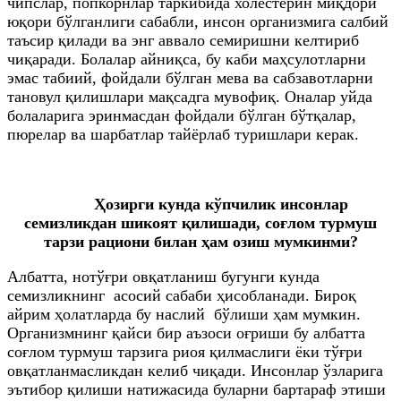
чипслар, попкорнлар таркибида холестерин миқдори
юқори бўлганлиги сабабли, инсон организмига салбий
таъсир қилади ва энг аввало семиришни келтириб
чиқаради. Болалар айниқса, бу каби маҳсулотларни
эмас табиий, фойдали бўлган мева ва сабзавотларни
тановул қилишлари мақсадга мувофиқ. Оналар уйда
болаларига эринмасдан фойдали бўлган бўтқалар,
пюрелар ва шарбатлар тайёрлаб туришлари керак.
Ҳозирги кунда кўпчилик инсонлар
семизликдан шикоят қилишади, соғлом турмуш
тарзи рациони билан ҳам озиш мумкинми?
Албатта, нотўғри овқатланиш бугунги кунда
семизликнинг асосий сабаби ҳисобланади. Бироқ
айрим ҳолатларда бу наслий бўлиши ҳам мумкин.
Организмнинг қайси бир аъзоси оғриши бу албатта
соғлом турмуш тарзига риоя қилмаслиги ёки тўғри
овқатланмасликдан келиб чиқади. Инсонлар ўзларига
эътибор қилиши натижасида буларни бартараф этиши