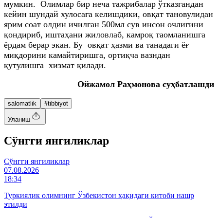
мумкин. Олимлар бир неча тажрибалар ўтказгандан
кейин шундай хулосага келишдики, овқат тановулидан
ярим соат олдин ичилган 500мл сув инсон очлигини
қондириб, иштаҳани жиловлаб, камроқ таомланишга
ёрдам берар экан. Бу овқат ҳазми ва танадаги ёғ
миқдорини камайтиришга, ортиқча вазндан
қутулишга хизмат қилади.
Ойжамол Раҳмонова суҳбатлашди
salomatlik
#tibbiyot
Уланиш
Cўнгги янгиликлар
Cўнгги янгиликлар
07.08.2026
18:34
Туркиялик олимнинг Ўзбекистон ҳақидаги китоби нашр
этилди