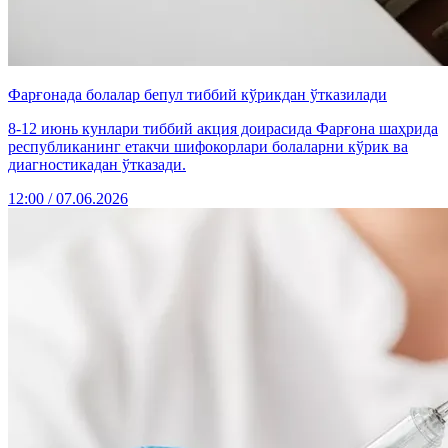
Фарғонада болалар бепул тиббий кўрикдан ўтказилади
8-12 июнь кунлари тиббий акция доирасида Фарғона шаҳрида
республиканинг етакчи шифокорлари болаларни кўрик ва
диагностикадан ўтказади.
12:00 / 07.06.2026