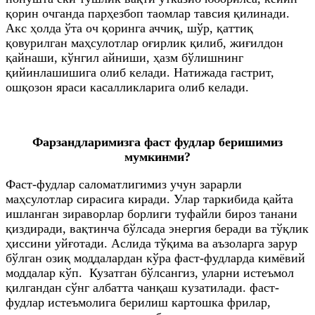
қорин очганда парҳезбоп таомлар тавсия қилинади.
Акс ҳолда ўта оч қоринга аччиқ, шўр, қаттиқ
қовурилган маҳсулотлар оғирлик қилиб, жиғилдон
қайнаши, кўнгил айниши, ҳазм бўлишнинг
қийинлашишига олиб келади. Натижада гастрит,
ошқозон яраси касалликларига олиб келади.
Фарзандларимизга фаст фудлар беришимиз
мумкинми?
Фаст-фудлар саломатлигимиз учун зарарли
маҳсулотлар сирасига киради. Улар таркибида қайта
ишланган зираворлар борлиги туфайли бироз танани
қиздиради, вақтинча бўлсада энергия беради ва тўқлик
ҳиссини уйғотади. Аслида тўқима ва аъзоларга зарур
бўлган озиқ моддалардан кўра фаст-фудларда кимёвий
моддалар кўп. Кузатган бўлсангиз, уларни истеъмол
қилгандан сўнг албатта чанқаш кузатилади. фаст-
фудлар истеъмолига берилиш картошка фрилар,