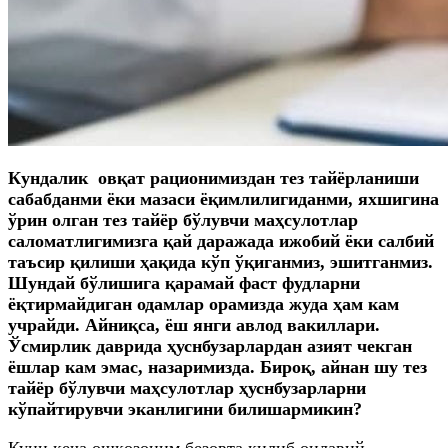
Кундалик овқат рационимиздан тез тайёрланиши
сабабданми ёки мазаси ёқимлилигиданми, яхшигина
ўрин олган тез тайёр бўлувчи маҳсулотлар
саломатлигимизга қай даражада ижобий ёки салбий
таъсир қилиши ҳақида кўп ўқиганмиз, эшитганмиз.
Шундай бўлишига қарамай фаст фудларни
ёқтирмайдиган одамлар орамизда жуда ҳам кам
учрайди. Айниқса, ёш янги авлод вакиллари.
Ўсмирлик даврида ҳуснбузарлардан азият чекган
ёшлар кам эмас, назаримизда. Бироқ, айнан шу тез
тайёр бўлувчи маҳсулотлар ҳуснбузарларни
кўпайтирувчи эканлигини билишармикин?
Куни кеча ошқозоним безовта қилиб оилавий