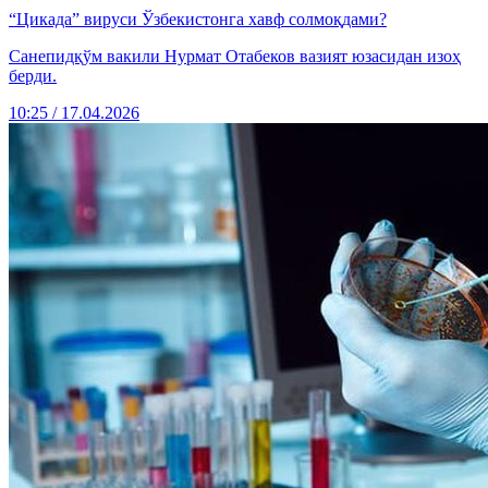
“Цикада” вируси Ўзбекистонга хавф солмоқдами?
Санепидқўм вакили Нурмат Отабеков вазият юзасидан изоҳ
берди.
10:25 / 17.04.2026