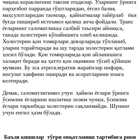
чиқиш кераклигини тавсия этадилар. Уларнинг ўрнига
парҳезбоп парранда гўштларидан, ёғсиз балиқ
маҳсулотларидан таомлар, қайнатмалар тайёрлаб ёки
буғда пишириб истеъмол қилиш анча фойдали. Транс
ёғларнинг саломатликка салбий таъсири айниқса,
танада холестерин кўпайишига олиб келишида.
Холестерин қон томирлари деворларида тўпланиб,
уларни торайтиради ва шу тарзда холестерин қатлами
ҳосил бўлади. Қон томирларида қон айланишига
халақит беради ва ҳатто қон оқимини тўсиб қўйиши
мумкин. Бу эса атресклератив жараёнлар инфарк,
инсульт хавфини оширади ва асоратларини юзага
келтиради.
Демак, саломатлигимиз учун ҳайвон ёғлари ўрнига
ўсимлик ёғларини ишлатиш лозим чунки, ўсимлик
ёғлари таркибида холестерин сақланмайди. Шунинг
учун енгил ҳазм бўлади.
Баъзи кишилар тўғри овқатланиш тартибига риоя