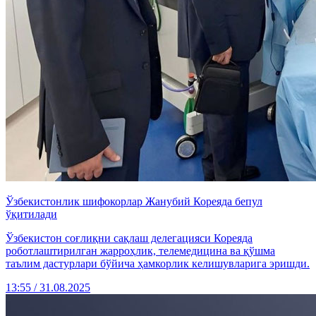
Ўзбекистонлик шифокорлар Жанубий Кореяда бепул
ўқитилади
Ўзбекистон соғлиқни сақлаш делегацияси Кореяда
роботлаштирилган жарроҳлик, телемедицина ва қўшма
таълим дастурлари бўйича ҳамкорлик келишувларига эришди.
13:55 / 31.08.2025