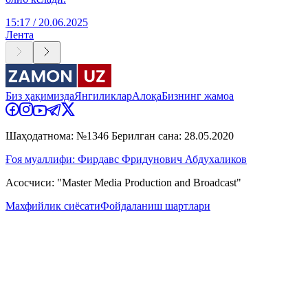
15:17 / 20.06.2025
Лента
Биз ҳақимизда
Янгиликлар
Алоқа
Бизнинг жамоа
Шаҳодатнома: №1346 Берилган сана: 28.05.2020
Ғоя муаллифи: Фирдавс Фридунович Абдухаликов
Асосчиси: "Master Media Production and Broadcast"
Махфийлик сиёсати
Фойдаланиш шартлари