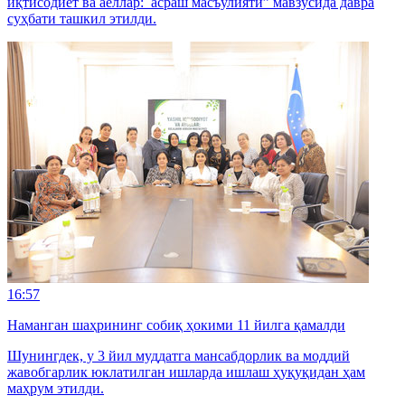
иқтисодиёт ва аёллар: асраш масъулияти” мавзусида давра
суҳбати ташкил этилди.
16:57
Наманган шаҳрининг собиқ ҳокими 11 йилга қамалди
Шунингдек, у 3 йил муддатга мансабдорлик ва моддий
жавобгарлик юклатилган ишларда ишлаш ҳуқуқидан ҳам
маҳрум этилди.