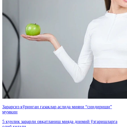
Зарарсиз кўринган газаклар аслида мияни “синдириши”
мумкин
5 кунлик зарарли овқатланиш мияда доимий ўзгаришларга
олиб келади.