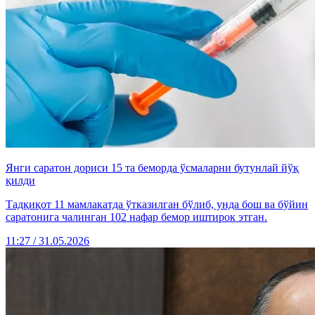
Янги саратон дориси 15 та беморда ўсмаларни бутунлай йўқ
қилди
Тадқиқот 11 мамлакатда ўтказилган бўлиб, унда бош ва бўйин
саратонига чалинган 102 нафар бемор иштирок этган.
11:27 / 31.05.2026