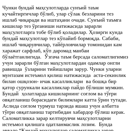
Чунки бундай маҳсулотларда сунъий таъм
кучайтиргичлар бўлиб, улар сўлак безларини тез
ишлаб чиқаради ва иштаҳани очади. Сунъий таъмга
кишилар тез ўрганиши натижасида зарарли
маҳсулотларга тобе бўлиб қоладилар. Ҳозирги кунда
бундай маҳсулотлар тез кўпайиб бормоқда. Сабаби,
ишлаб чиқарувчилар, тайёрловчилар томонидан кам
харажат сарфлаб, кўп даромад манбаи
бўлаётганлигида. Ўзгача таъм берсада саломатлигимиз
учун зарарли бўлган маҳсулотлардан одамлар онгли
равишда ўзларини тийишлари зарур. Чунки уларни
мунтазам истеъмол қилиш натижасида аста-секинлик
билан ошқозон- ичак касалликлари ва бошқа бир
қатор сурункали касалликлар пайдо бўлиши мумкин.
Бундай ҳолатларда кишиларнинг соғлом ва тўғри
овқатланиш борасидаги билимлари катта ўрин тутади.
Аслида соғлом турмуш тарзида яшаш учун албатта
тўғри овқатланиш тартибидан хабардор бўлиш керак.
Саломатликка зарар келтирувчи маҳсулотларни
истеъмол қилишга одатланмаслик лозим. Бунда
аввало “Қандай маҳсулотлар саломатликка зарар