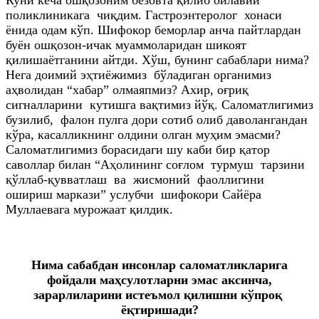
поликлиникага чиқдим. Гастроэнтеролог хонаси
ёнида одам кўп. Шифокор беморлар анча пайтлардан
буён ошқозон-ичак муаммоларидан шикоят
қилишаётганини айтди. Хўш, бунинг сабаблари нима?
Нега доимий эҳтиёжимиз бўладиган органимиз
аҳволидан “хабар” олмаяпмиз? Ахир, оғриқ
сигналларини кутишга вақтимиз йўқ. Саломатлигимиз
бузилиб, фалон пулга дори сотиб олиб даволангандан
кўра, касалликнинг олдини олган муҳим эмасми?
Саломатлигимиз борасидаги шу каби бир қатор
саволлар билан “Аҳолининг соғлом турмуш тарзини
қўллаб-қувватлаш ва жисмоний фаоллигини
ошириш маркази” услубчи шифокори Сайёра
Муллаевага мурожаат қилдик.
Нима сабабдан инсонлар саломатликларига
фойдали маҳсулотларни эмас аксинча,
зарарлиларини истеъмол қилишни кўпроқ
ёқтиришади?