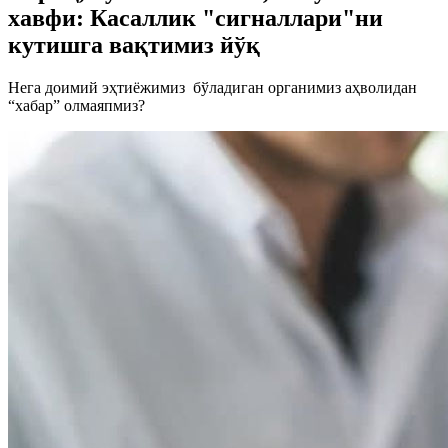
хавфи: Касаллик "сигналлари"ни
кутишга вақтимиз йўқ
Нега доимий эҳтиёжимиз бўладиган органимиз аҳволидан
“хабар” олмаяпмиз?