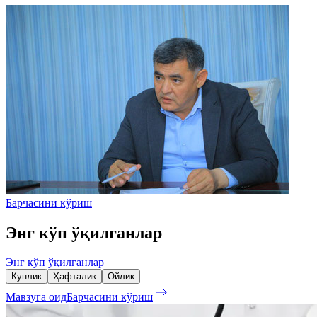
Барчасини кўриш
Энг кўп ўқилганлар
Энг кўп ўқилганлар
Кунлик
Ҳафталик
Ойлик
Мавзуга оид
Барчасини кўриш