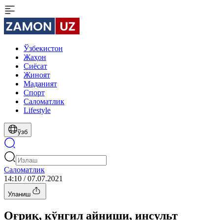
Ўзбекистон
Жаҳон
Сиёсат
Жиноят
Маданият
Спорт
Cаломатлик
Lifestyle
ўзб
Cаломатлик
14:10 / 07.07.2021
Уланиш
Оғриқ, кўнгил айниши, инсульт