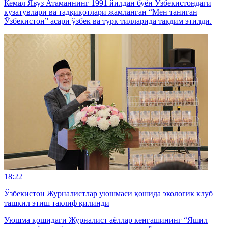
Кемал Явуз Атаманнинг 1991 йилдан буён Ўзбекистондаги
кузатувлари ва тадқиқотлари жамланган “Мен таниган
Ўзбекистон” асари ўзбек ва турк тилларида тақдим этилди.
18:22
Ўзбекистон Журналистлар уюшмаси қошида экологик клуб
ташкил этиш таклиф қилинди
Уюшма қошидаги Журналист аёллар кенгашининг “Яшил