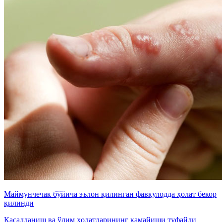
Маймунчечак бўйича эълон қилинган фавқулодда ҳолат бекор
қилинди
Касалланиш ва ўлим ҳолатларининг камайиши туфайли