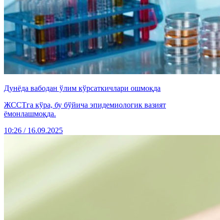
Дунёда вабодан ўлим кўрсаткичлари ошмоқда
ЖССТга кўра, бу бўйича эпидемиологик вазият
ёмонлашмоқда.
10:26 / 16.09.2025