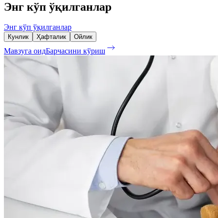
Энг кўп ўқилганлар
Энг кўп ўқилганлар
Кунлик
Ҳафталик
Ойлик
Мавзуга оид
Барчасини кўриш