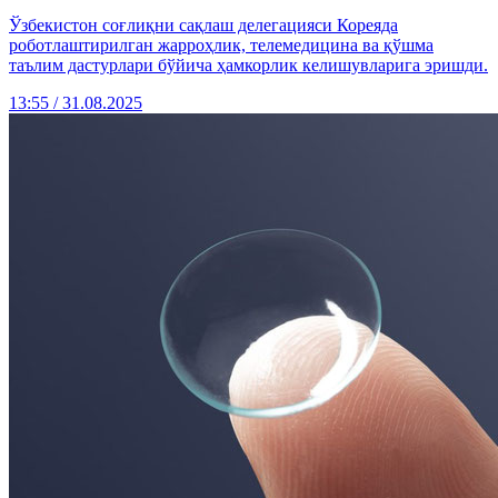
Ўзбекистон соғлиқни сақлаш делегацияси Кореяда
роботлаштирилган жарроҳлик, телемедицина ва қўшма
таълим дастурлари бўйича ҳамкорлик келишувларига эришди.
13:55 / 31.08.2025