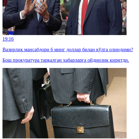
19:16
Вазирлик мансабдори 6 минг доллар билан қўлга олиндими?
Бош прокуратура тарқалган хабарларга ойдинлик киритди.