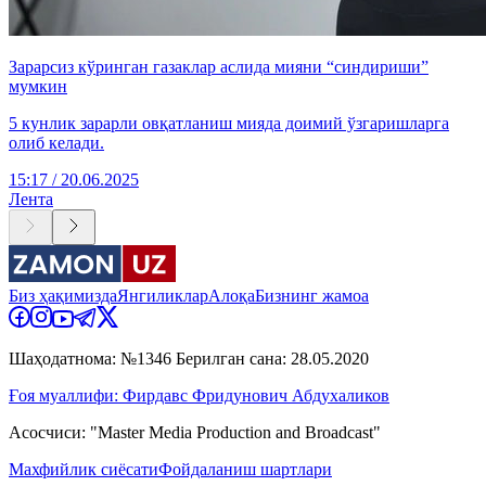
Зарарсиз кўринган газаклар аслида мияни “синдириши”
мумкин
5 кунлик зарарли овқатланиш мияда доимий ўзгаришларга
олиб келади.
15:17 / 20.06.2025
Лента
Биз ҳақимизда
Янгиликлар
Алоқа
Бизнинг жамоа
Шаҳодатнома: №1346 Берилган сана: 28.05.2020
Ғоя муаллифи: Фирдавс Фридунович Абдухаликов
Асосчиси: "Master Media Production and Broadcast"
Махфийлик сиёсати
Фойдаланиш шартлари