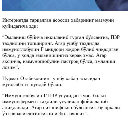
Интернетда тарқалган асоссиз хабарнинг мазмуни
қуйидагича эди:
“Эмланиш бўйича иккиланиб турган бўлсангиз, ПЗР
таҳлилини топширинг. Агар ушбу таҳлилда
иммуноглобулин Г миқдори юқори бўлиб чиқадиган
бўлса, у ҳолда эмланишингиз керак эмас. Агар
аксинча, иммуноглобулин пастроқ бўлса, эмланиш
лозим”.
Нурмат Отабековнинг ушбу хабар юзасидан
муносабати шундай бўлди:
“Иммуноглобулин Г ПЗР усулидан эмас, балки
иммунофермент таҳлили усулидан фойдаланиб
аниқланади. Агар сиз шифокор бўлсангиз, бу орқали
ўз саводсизлигингизни исботлаяпсиз”.