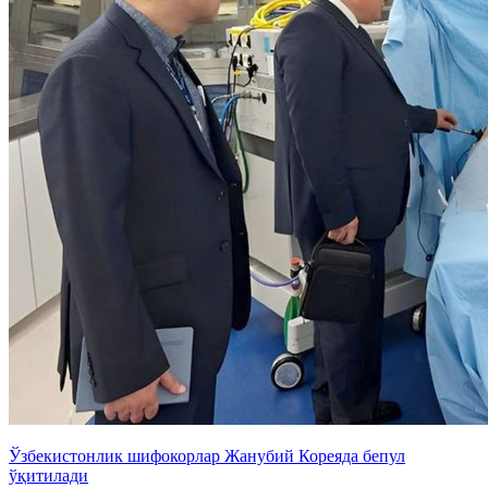
Ўзбекистонлик шифокорлар Жанубий Кореяда бепул
ўқитилади