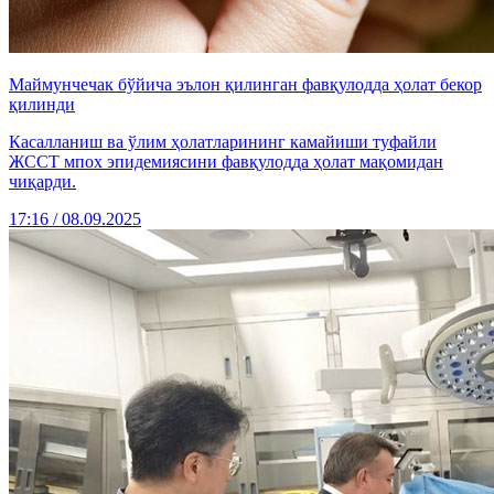
Маймунчечак бўйича эълон қилинган фавқулодда ҳолат бекор
қилинди
Касалланиш ва ўлим ҳолатларининг камайиши туфайли
ЖССТ мпох эпидемиясини фавқулодда ҳолат мақомидан
чиқарди.
17:16 / 08.09.2025