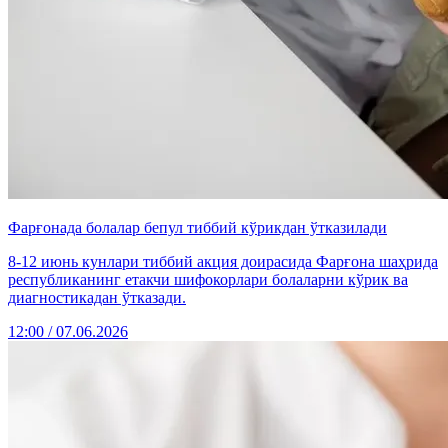
Фарғонада болалар бепул тиббий кўрикдан ўтказилади
8-12 июнь кунлари тиббий акция доирасида Фарғона шаҳрида
республиканинг етакчи шифокорлари болаларни кўрик ва
диагностикадан ўтказади.
12:00 / 07.06.2026