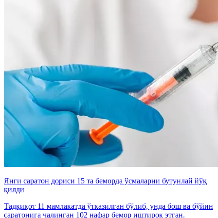
Янги саратон дориси 15 та беморда ўсмаларни бутунлай йўқ
қилди
Тадқиқот 11 мамлакатда ўтказилган бўлиб, унда бош ва бўйин
саратонига чалинган 102 нафар бемор иштирок этган.