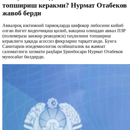
топшириш керакми? Нурмат Отабеков
жавоб берди
Аввалроқ ижтимоий тармоқларда шифокор либосини кийиб
олган йигит видеочиқиш қилиб, вакцина олишдан аввал ПЗР
(полимераза занжир реакцияси) таҳлилини топшириш
кераклиги ҳақида асоссиз фикрларни тарқатганди. Бунга
Санитария-эпидемиологик осойишталик ва жамоат
саломатлиги хизмати раҳбари ўринбосари Нурмат Отабеков
муносабат билдирди.