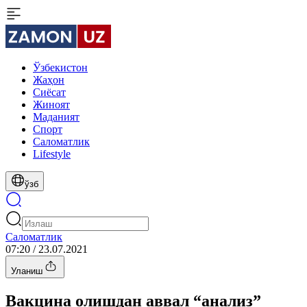
Ўзбекистон
Жаҳон
Сиёсат
Жиноят
Маданият
Спорт
Cаломатлик
Lifestyle
ўзб
Cаломатлик
07:20 / 23.07.2021
Уланиш
Вакцина олишдан аввал “анализ”