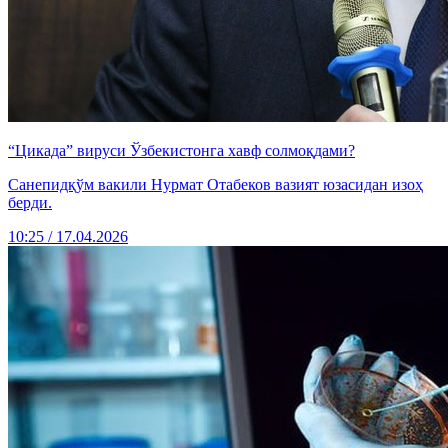
“Цикада” вируси Ўзбекистонга хавф солмоқдами?
Санепидқўм вакили Нурмат Отабеков вазият юзасидан изоҳ
берди.
10:25 / 17.04.2026