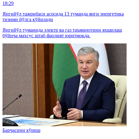
18:29
Янгийўл тажрибаси асосида 13 туманда янги энергетика
тизими йўлга қўйилади
Янгийўл туманида электр ва газ таъминотини яхшилаш
бўйича махсус штаб фаолият юритмоқда.
Барчасини кўриш