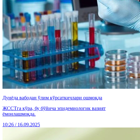
Дунёда вабодан ўлим кўрсаткичлари ошмоқда
ЖССТга кўра, бу бўйича эпидемиологик вазият
ёмонлашмоқда.
10:26 / 16.09.2025