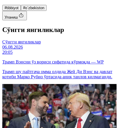
#tibbiyot
#o`zbekiston
Уланиш
Cўнгги янгиликлар
Cўнгги янгиликлар
06.08.2026
20:05
Трамп Вэнсни ўз вориси сифатида кўрмоқда — WP
Трамп шу пайтгача омма олдида Жей Ди Вэнс ва давлат
котиби Марко Рубио ўртасида аниқ танлов қилмаганди.