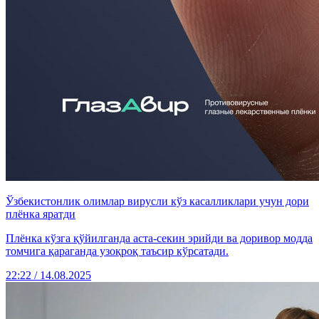
Ўзбекистонлик олимлар вирусли кўз касалликлари учун дори
плёнка яратди
Плёнка кўзга қўйилганда аста-секин эрийди ва доривор модда
томчига қараганда узоқроқ таъсир кўрсатади.
22:22 / 14.08.2025