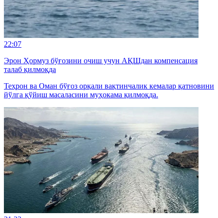
22:07
Эрон Ҳормуз бўғозини очиш учун АҚШдан компенсация
талаб қилмоқда
Теҳрон ва Оман бўғоз орқали вақтинчалик кемалар қатновини
йўлга қўйиш масаласини муҳокама қилмоқда.