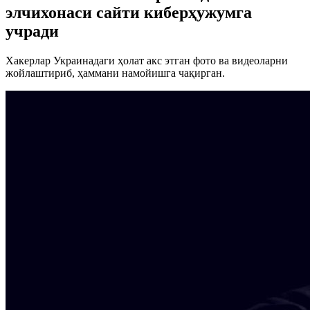
элчихонаси сайти киберҳужумга
учради
Хакерлар Украинадаги ҳолат акс этган фото ва видеоларни
жойлаштириб, ҳаммани намойишга чақирган.