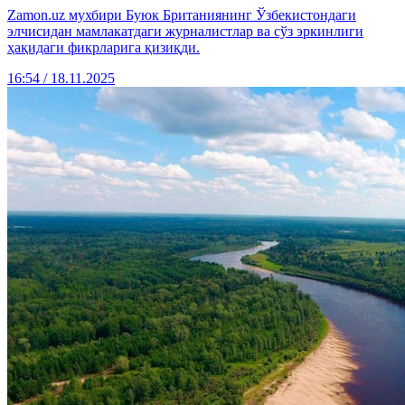
Zamon.uz мухбири Буюк Британиянинг Ўзбекистондаги
элчисидан мамлакатдаги журналистлар ва сўз эркинлиги
ҳақидаги фикрларига қизиқди.
16:54 / 18.11.2025