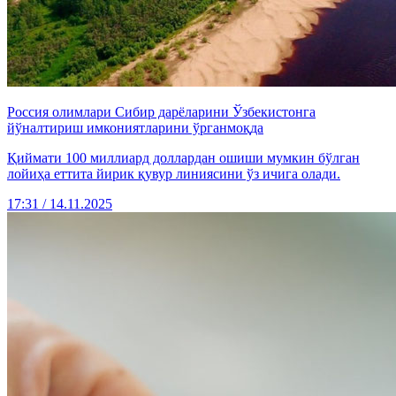
Россия олимлари Сибир дарёларини Ўзбекистонга
йўналтириш имкониятларини ўрганмоқда
Қиймати 100 миллиард доллардан ошиши мумкин бўлган
лойиҳа еттита йирик қувур линиясини ўз ичига олади.
17:31 / 14.11.2025