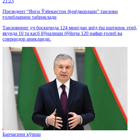
21:23
Президент “Янги Ўзбекистон бунёдкорлари” танлови
ғолибларини табриклади
Танловнинг уч босқичида 124 мингдан зиёд ёш иштирок этиб,
якунда 10 та касб йўналиши бўйича 120 нафар ғолиб ва
совриндор аниқланди.
Барчасини кўриш