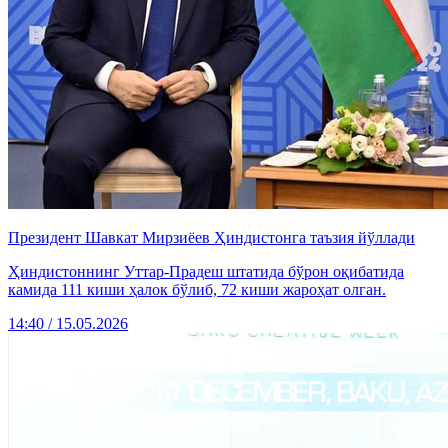
Президент Шавкат Мирзиёев Ҳиндистонга таъзия йўллади
Ҳиндистоннинг Уттар-Прадеш штатида бўрон оқибатида
камида 111 киши ҳалок бўлиб, 72 киши жароҳат олган.
14:40 / 15.05.2026