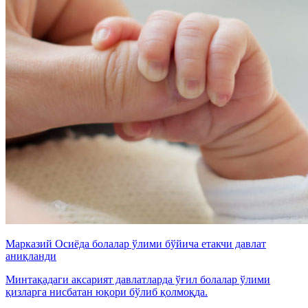
Марказий Осиёда болалар ўлими бўйича етакчи давлат
аниқланди
Минтақадаги аксарият давлатларда ўғил болалар ўлими
қизларга нисбатан юқори бўлиб қолмоқда.