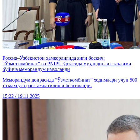
Россия–Ўзбекистон ҳамкорлигида янги босқич:
“Ўзметкомбинат” ва PNIPU ўртасида муҳандислик таълими
бўйича меморандум имзоланди
Меморандум доирасида “Ўзметкомбинат” ходимлари учун 500
та махсус грант ажратилиши белгиланди.
15:22 / 19.11.2025