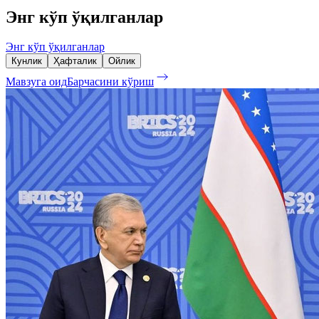
Энг кўп ўқилганлар
Энг кўп ўқилганлар
Кунлик
Ҳафталик
Ойлик
Мавзуга оид
Барчасини кўриш