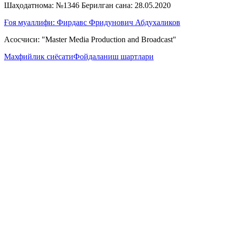
Шаҳодатнома: №1346 Берилган сана: 28.05.2020
Ғоя муаллифи: Фирдавс Фридунович Абдухаликов
Асосчиси: "Master Media Production and Broadcast"
Махфийлик сиёсати
Фойдаланиш шартлари