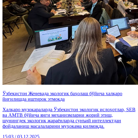
Ўзбекистон Женевада экологик баҳолаш бўйича халқаро
йиғилишда иштирок этмоқда
Халқаро музокараларда Ўзбекистон экологик ислоҳотлар, SEB
ва AMTB бўйича янги механизмларни жорий этиш,
шунингдек экологик жараёнларда сунъий интеллектдан
фойдаланиш масалаларини муҳокама қилмоқда.
15:03 / 03.12.2025