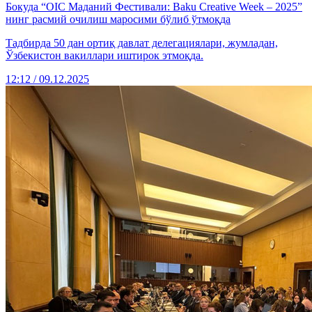
Бокуда “ОIС Маданий Фестивали: Baku Creative Week – 2025”
нинг расмий очилиш маросими бўлиб ўтмоқда
Тадбирда 50 дан ортиқ давлат делегациялари, жумладан,
Ўзбекистон вакиллари иштирок этмоқда.
12:12 / 09.12.2025