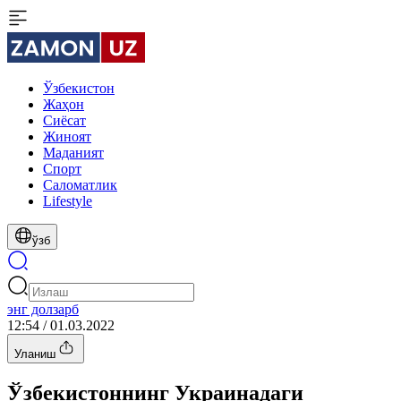
Ўзбекистон
Жаҳон
Сиёсат
Жиноят
Маданият
Спорт
Cаломатлик
Lifestyle
ўзб
энг долзарб
12:54 / 01.03.2022
Уланиш
Ўзбекистоннинг Украинадаги