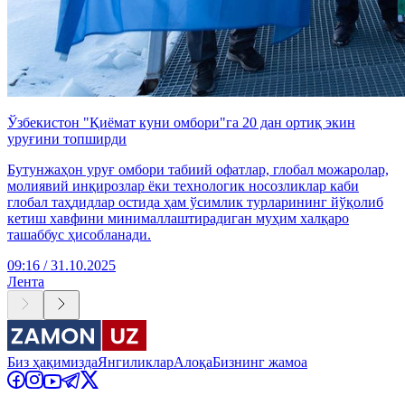
Ўзбекистон "Қиёмат куни омбори"га 20 дан ортиқ экин
уруғини топширди
Бутунжаҳон уруғ омбори табиий офатлар, глобал можаролар,
молиявий инқирозлар ёки технологик носозликлар каби
глобал таҳдидлар остида ҳам ўсимлик турларининг йўқолиб
кетиш хавфини минималлаштирадиган муҳим халқаро
ташаббус ҳисобланади.
09:16 / 31.10.2025
Лента
Биз ҳақимизда
Янгиликлар
Алоқа
Бизнинг жамоа