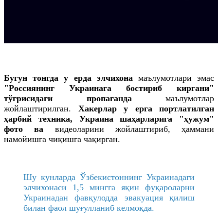
Бугун тонгда у ерда элчихона
маълумотлари эмас
"Россиянинг Украинага бостириб киргани"
тўғрисидаги пропаганда
маълумотлар
жойлаштирилган.
Хакерлар у ерга портлатилган
ҳарбий техника, Украина шаҳарларига "ҳужум"
фото ва
видеоларини жойлаштириб, ҳаммани
намойишга чиқишга чақирган.
Шу кунларда Ўзбекистоннинг Украинадаги
элчихонаси 1,5 мингга яқин фуқароларни
Украинадан фавқулодда эвакуация қилиш
билан фаол шуғулланиб келмоқда.