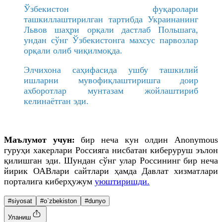
Ўзбекистон фуқаролари
ташкиллаштирилган тартибда Украинанинг
Львов шаҳри орқали дастлаб Польшага,
ундан сўнг Ўзбекистонга махсус парвозлар
орқали олиб чиқилмоқда.
Элчихона саҳифасида ушбу ташкилий
ишларни мувофиқлаштиришга доир
ахборотлар мунтазам жойлаштириб
келинаётган эди.
Маълумот учун:
бир неча кун олдин Anonymous
гуруҳи хакерлари Россияга нисбатан киберуруш эълон
қилишган эди. Шундан сўнг улар Россининг бир неча
йирик ОАВлари сайтлари ҳамда Давлат хизматлари
порталига киберҳужум
уюштиришди.
#siyosat
#o`zbekiston
#dunyo
Уланиш