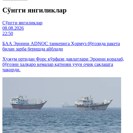
Cўнгги янгиликлар
Cўнгги янгиликлар
08.08.2026
22:50
БАА Эронни ADNOC танкерига Ҳормуз бўғозида ракета
билан зарба беришда айблади
Ҳужум ортидан Форс кўрфази давлатлари Эронни қоралаб,
бўғозни халқаро кемалар қатнови учун очиқ сақлашга
чақирди.