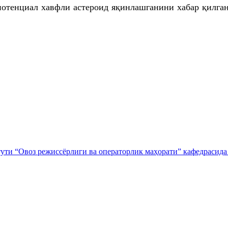
потенциал хавфли астероид яқинлашганини хабар қилган
тути “Овоз режиссёрлиги ва операторлик маҳорати” кафедрасида 