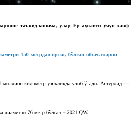
ларнинг таъкидлашича, улар Ер аҳолиси учун хавф
иаметри 150 метрдан ортиқ бўлган объектларни
,8 миллион километр узоқликда учиб ўтади. Астероид —
ва диаметри 76 метр бўлган – 2021 QW.