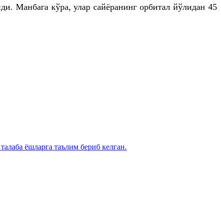
ди. Манбага кўра, улар сайёранинг орбитал йўлидан 45
талаба ёшларга таълим бериб келган.