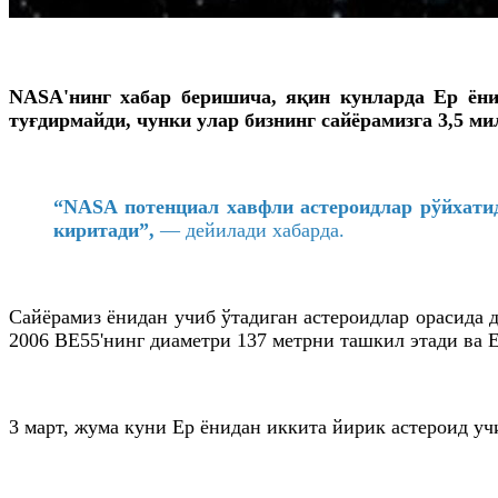
NASA'нинг хабар беришича, яқин кунларда Ер ёни
туғдирмайди, чунки улар бизнинг сайёрамизга 3,5 м
“NASA потенциал хавфли астероидлар рўйхатид
киритади”,
— дейилади хабарда.
Сайёрамиз ёнидан учиб ўтадиган астероидлар орасида 
2006 BE55'нинг диаметри 137 метрни ташкил этади ва 
3 март, жума куни Ер ёнидан иккита йирик астероид уч