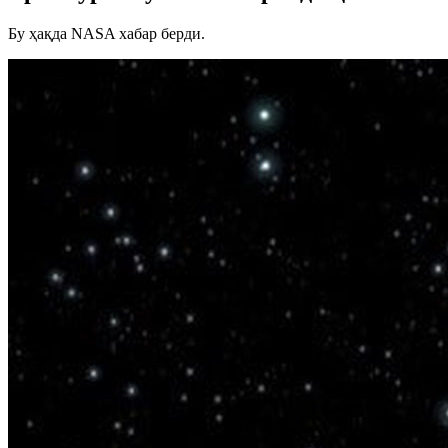
Бу ҳақда NASA хабар берди.