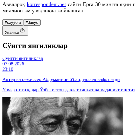
Аввалроқ
korrespondent.net
сайти Ерга 30 мингга яқин 
миллион км узоқликда жойлашган.
#sayyora
#dunyo
Уланиш
Cўнгги янгиликлар
Cўнгги янгиликлар
07.08.2026
23:10
Актёр ва режиссёр Абдуманнон Убайдуллаев вафот этди
У вафотига қадар Ўзбекистон давлат санъат ва маданият инсти