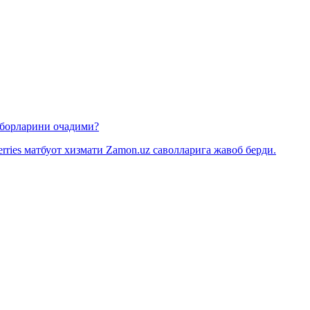
омборларини очадими?
rries матбуот хизмати Zamon.uz саволларига жавоб берди.