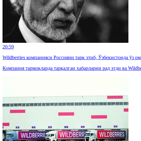
20:59
Wildberries компанияси Россияни тарк этиб, Ўзбекистонда ўз 
Компания тармоқларда тарқалган хабарларни рад этди ва Wildbe