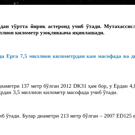
дан тўртта йирик астероид учиб ўтади. Мутахассис
иллион километр узоқликкача яқинлашади.
а Ерга 7,5 миллион километрдан кам масофада ва д
диаметри 137 метр бўлган 2012 DK31 ҳам бор, у Ердан 4
Ердан 3,5 миллион километр масофада учиб ўтади.
иб ўтади. Булар диаметри 213 метр бўлган – 2007 ED125 