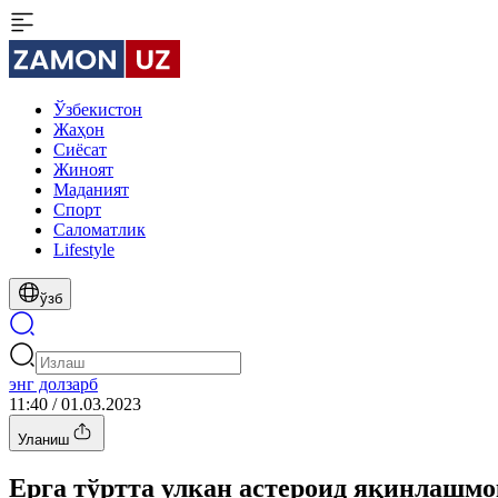
Ўзбекистон
Жаҳон
Сиёсат
Жиноят
Маданият
Спорт
Cаломатлик
Lifestyle
ўзб
энг долзарб
11:40 / 01.03.2023
Уланиш
Ерга тўртта улкан астероид яқинлашмо