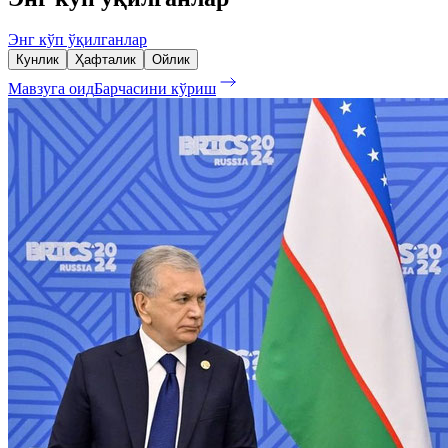
Энг кўп ўқилганлар
Кунлик
Ҳафталик
Ойлик
Мавзуга оид
Барчасини кўриш