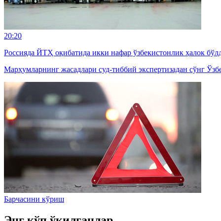
20:20
Россияда ЙТҲ оқибатида икки нафар ўзбекистонлик ҳалок бўл
Марҳумларнинг жасадлари суд-тиббий экспертизадан сўнг Ўзб
Барчасини кўриш
Энг кўп ўқилганлар