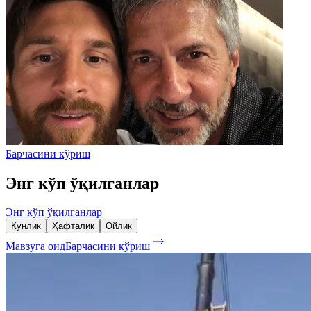
Барчасини кўриш
Энг кўп ўқилганлар
Энг кўп ўқилганлар
Кунлик
Ҳафталик
Ойлик
Мавзуга оид
Барчасини кўриш