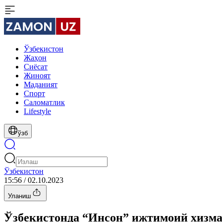
Ўзбекистон
Жаҳон
Сиёсат
Жиноят
Маданият
Спорт
Cаломатлик
Lifestyle
ўзб
Ўзбекистон
15:56 / 02.10.2023
Уланиш
Ўзбекистонда “Инсон” ижтимоий хизма