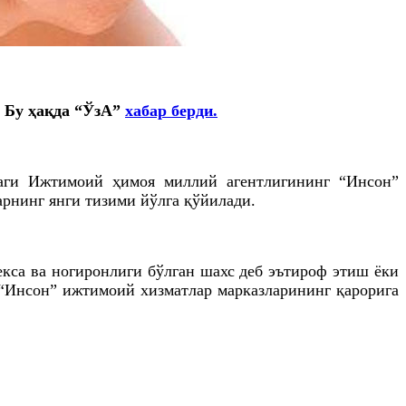
Бу ҳақда “
ЎзА
”
хабар берди.
даги Ижтимоий ҳимоя миллий агентлигининг “Инсон”
рнинг янги тизими йўлга қўйилади.
екса ва ногиронлиги бўлган шахс деб эътироф этиш ёки
 “Инсон” ижтимоий хизматлар марказларининг қарорига