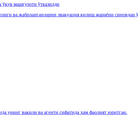
а ўқув машғулоти ўтказилди
орлиги ва жабрланганларни эвакуация қилиш жараёни синовдан ў
а унинг вакили ва агенти сифатида ҳам фаолият юритган.