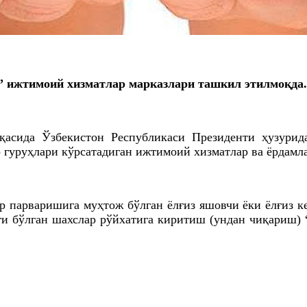
ижтимоий хизматлар марказлари ташкил этилмоқда. 
қасида Ўзбекистон Республикаси Президенти ҳузури
гуруҳлари кўрсатадиган ижтимоий хизматлар ва ёрдамла
р парваришига муҳтож бўлган ёлғиз яшовчи ёки ёлғиз к
иги бўлган шахслар рўйхатига киритиш (ундан чиқариш)