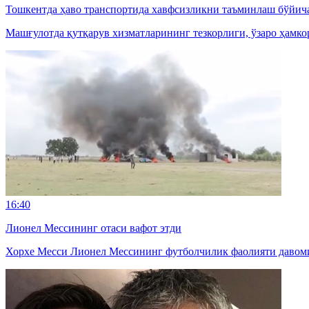
Тошкентда ҳаво транспортида хавфсизликни таъминлаш бўйич
Машғулотда қутқарув хизматларининг тезкорлиги, ўзаро ҳамк
16:40
Лионел Мессининг отаси вафот этди
Хорхе Месси Лионел Мессининг футболчилик фаолияти давомид