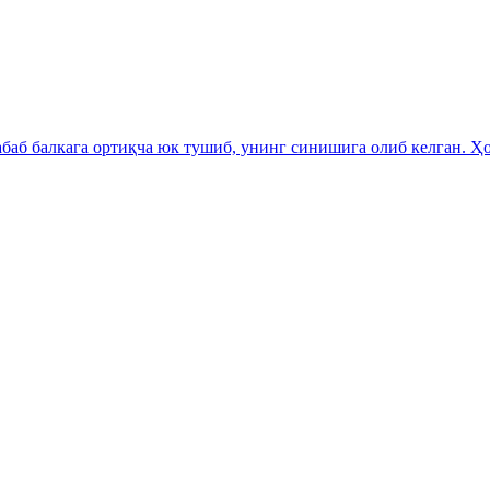
аб балкага ортиқча юк тушиб, унинг синишига олиб келган. Ҳо