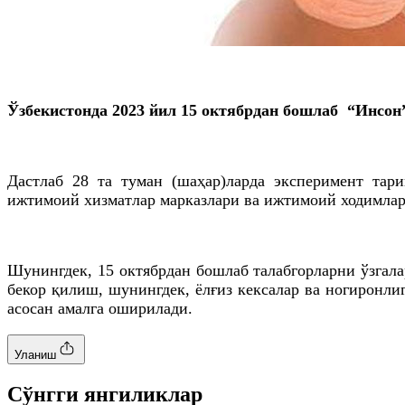
Ўзбекистонда 2023 йил 15
октябрдан
бошлаб “Инсон” 
Дастлаб 28
та
туман (шаҳар)
ларда
эксперимент тари
ижтимоий хизматлар марказлари ва ижтимоий ходимлар 
Шунингдек, 15
октябрдан
бошлаб талабгорларни ўзгала
бекор қилиш, шунингдек, ёлғиз кексалар ва ногиронл
асосан амалга оширилади.
Уланиш
Cўнгги янгиликлар