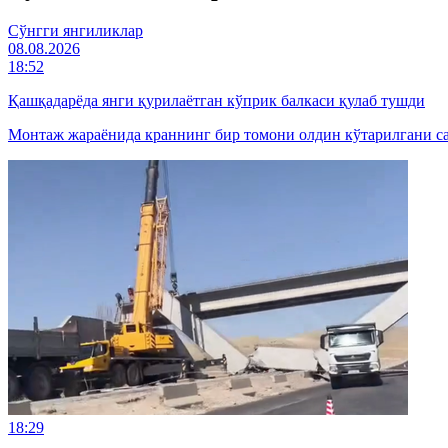
Cўнгги янгиликлар
08.08.2026
18:52
Қашқадарёда янги қурилаётган кўприк балкаси қулаб тушди
Монтаж жараёнида краннинг бир томони олдин кўтарилгани саб
18:29