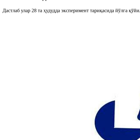
Дастлаб улар 28 та ҳудудда эксперимент тариқасида йўлга қўйи