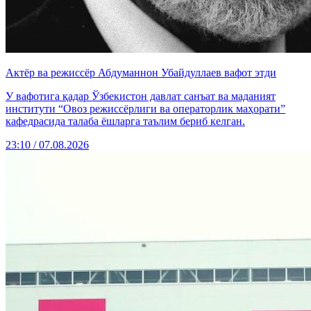
Актёр ва режиссёр Абдуманнон Убайдуллаев вафот этди
У вафотига қадар Ўзбекистон давлат санъат ва маданият
институти “Овоз режиссёрлиги ва операторлик маҳорати”
кафедрасида талаба ёшларга таълим бериб келган.
23:10 / 07.08.2026