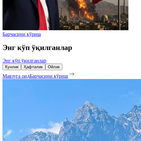
Барчасини кўриш
Энг кўп ўқилганлар
Энг кўп ўқилганлар
Кунлик
Ҳафталик
Ойлик
Мавзуга оид
Барчасини кўриш