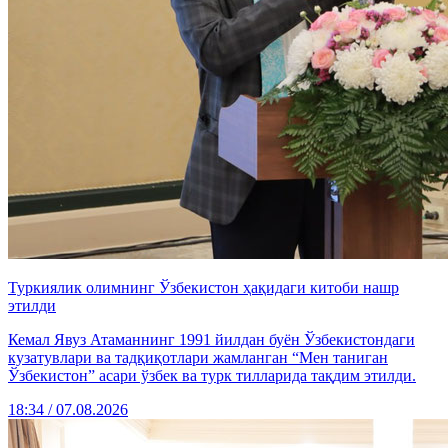
Туркиялик олимнинг Ўзбекистон ҳақидаги китоби нашр
этилди
Кемал Явуз Атаманнинг 1991 йилдан буён Ўзбекистондаги
кузатувлари ва тадқиқотлари жамланган “Мен таниган
Ўзбекистон” асари ўзбек ва турк тилларида тақдим этилди.
18:34 / 07.08.2026