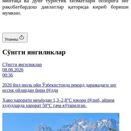
минтақа ва дунё туристик хизматлари бозорига энг
рақобатбардош давлатлар қаторида кириб бориши
мумкин.
Уланиш
Cўнгги янгиликлар
Cўнгги янгиликлар
08.08.2026
00:36
2026 йил июль ойи Ўзбекистонда рекорд даражадаги энг
иссиқ ойлардан бири бўлди
Ҳаво ҳарорати меъёрдан 1,3–2,8°C юқори бўлиб, айрим
ҳудудларда ҳарорат 50°C гача кўтарилган.