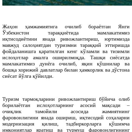
Жаҳон ҳамжамиятига очилиб бораётган Янги
Ўзбекистон тараққиётида мамлакатимиз
иқтисодиётини янада ривожлантириш, юртимизда
мавжуд салоҳиятдан туризмни тараққий эттиришда
фойдаланишга қаратилган кенг кўламли ва тизимли
ислоҳотлар амалга оширилмоқда. Ташқи сиёсатда
мамлакатимиз дунёга очилиб, яқин қўшнилар ва
бошқа хорижий давлатлар билан ҳамкорлик ва дўстона
сиёсат йўлга қўйилди.
Туризм тармоқларини ривожлантириш бўйича олиб
борилаётган ислоҳотларнинг асосий мақсади –
очиқлик тамойили асосида жамиятнинг
фаровонлигини янада ошириш, иқтисодий соҳаларни
модернизация қилиш, тадбиркорларга қўшимча
имкониятлар яратиш ва турмуш фаровонлигининг