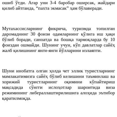
ошиб ўтди. Агар уни 3-4 баробар оширсак, жайдари
қилиб айтганда, “пахта экмасак” ҳам
бўлаверади
.
Мутахассисларнинг фикрича, туризмда топилган
даромаднинг 30 фоизи одамларнинг қўлига иш
ҳақи
бўлиб боради, саноатда ва бошқа тармоқларда бу 10
фоиздан ошмайди. Шунинг учун, кўп давлатлар сайёҳ
жалб қилишнинг янги-янги йўлларини излаяпти.
Шуни инобатга олган ҳолда чет эллик туристларнинг
мамлакатимизга сайёҳ бўлиб келишини таъминлаш ва
хорижий туристларнинг оқимини кўпайтириш
мақсадида сўнгги ислоҳотлар шароитида виза
режимининг либераллаштирилишига алоҳида эътибор
қаратилмоқда.