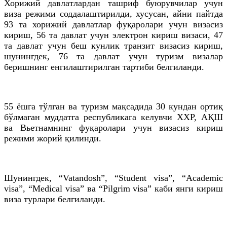
Хорижий давлатлардан ташриф буюрувчилар учун
виза режими соддалаштирилди, хусусан, айни пайтда
93
та
хорижий давлатлар фуқаролари учун визасиз
кириш, 56
та
давлат учун электрон кириш визаси, 47
та
давлат учун беш кунлик транзит визасиз кириш,
шунингдек, 76
та
давлат учун туризм визалар
беришнинг
енгилаштирилган
тартиби белгиланди.
55 ёшга тўлган ва туризм мақсадида 30 кундан ортиқ
бўлмаган муддатга республикага келувчи
ХХР
, АҚШ
ва
Вьетнамнинг
фуқаролари учун визасиз кириш
режими жорий қилинди.
Шунингдек, “Vatandosh”, “Student visa”, “Academic
visa”, “Medical visa” ва “Pilgrim visa” каби янги кириш
виза турлари белгиланди.