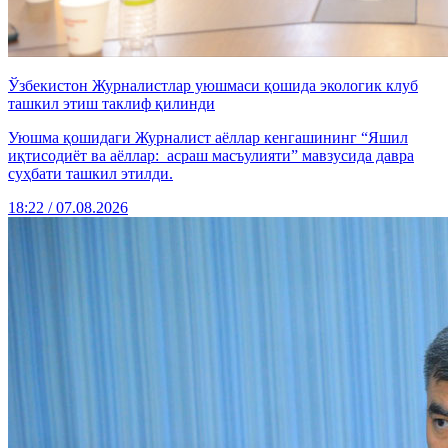
Ўзбекистон Журналистлар уюшмаси қошида экологик клуб
ташкил этиш таклиф қилинди
Уюшма қошидаги Журналист аёллар кенгашининг “Яшил
иқтисодиёт ва аёллар: асраш масъулияти” мавзусида давра
суҳбати ташкил этилди.
18:22 / 07.08.2026