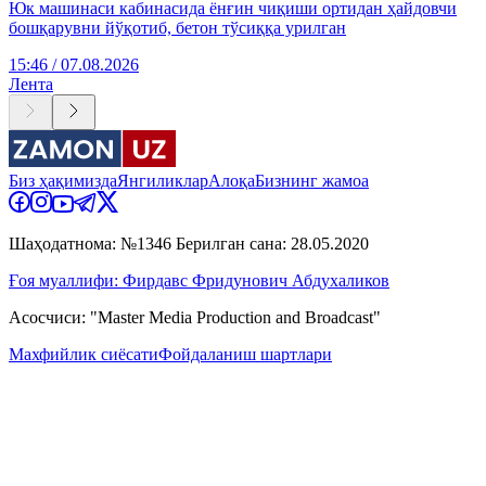
Юк машинаси кабинасида ёнғин чиқиши ортидан ҳайдовчи
бошқарувни йўқотиб, бетон тўсиққа урилган
15:46 / 07.08.2026
Лента
Биз ҳақимизда
Янгиликлар
Алоқа
Бизнинг жамоа
Шаҳодатнома: №1346 Берилган сана: 28.05.2020
Ғоя муаллифи: Фирдавс Фридунович Абдухаликов
Асосчиси: "Master Media Production and Broadcast"
Махфийлик сиёсати
Фойдаланиш шартлари