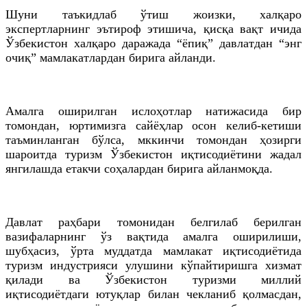
Шуни таъкидлаб ўтиш жоизки, халқаро
экспертларнинг эътироф
этишича
, қисқа вақт ичида
Ўзбекистон халқаро даражада “ёпиқ” давлатдан “энг
очиқ” мамлакатлардан бирига айланди.
Амалга оширилган ислоҳотлар натижасида бир
томондан, юртимизга сайёҳлар осон келиб-кетиши
таъминланган бўлса, мккинчи томондан ҳозирги
шароитда туризм Ўзбекистон иқтисодиётини жадал
янгилашда етакчи соҳалардан бирига айланмоқда.
Давлат раҳбари томонидан белгилаб берилган
вазифаларнинг ўз вақтида амалга оширилиши,
шубҳасиз, ўрта муддатда мамлакат иқтисодиётида
туризм индустрияси улушини кўпайтиришга хизмат
қилади ва Ўзбекистон туризми миллий
иқтисодиётдаги ютуқлар билан чекланиб қолмасдан,