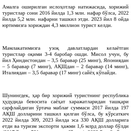
Амалга оширилган ислоҳотлар натижасида, хорижий
туристлар сони 2016 йилда 1,3
млн
. нафар бўлса, 2022
йилда 5,2
млн
. нафарни ташкил этди. 2023 йил 8 ойда
юртимизга хориждан 4,3 миллион турист келди.
Мамлакатимизга узоқ давлатлардан келаётган
туристлар оқими 3-4 баробар ошди. Мисол учун, бу
йил Ҳиндистондан – 3,5 баравар (25 минг), Япониядан
– 5 баравар (7 минг), АҚШдан – 2 баравар (14 минг),
Италиядан – 3,5 баравар (17 минг) сайёҳ кўпайди.
Шунингдек, ҳар бир хорижий туристнинг республика
ҳудудида бевосита саёҳат харажатларидан ташқари
сарфлайдиган ўртача маблағ суммаси 2017 йилда 197
АҚШ долларини ташкил қилган бўлса, бу кўрсаткич
2022 йилда 309, 2023 йилда эса 330 АҚШ долларига
етди ва туризм экспорти ҳажми 1,6
млрд
доллар бўлди