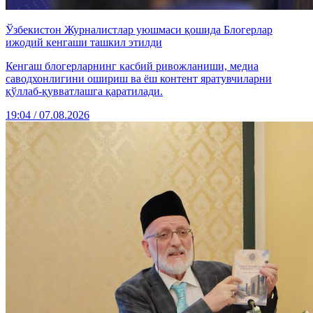
Ўзбекистон Журналистлар уюшмаси қошида Блогерлар
ижодий кенгаши ташкил этилди
Кенгаш блогерларнинг касбий ривожланиши, медиа
саводхонлигини ошириш ва ёш контент яратувчиларни
қўллаб-қувватлашга қаратилади.
19:04 / 07.08.2026