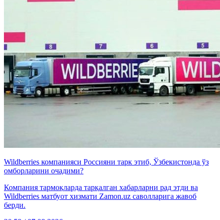
Wildberries компанияси Россияни тарк этиб, Ўзбекистонда ўз
омборларини очадими?
Компания тармоқларда тарқалган хабарларни рад этди ва
Wildberries матбуот хизмати Zamon.uz саволларига жавоб
берди.