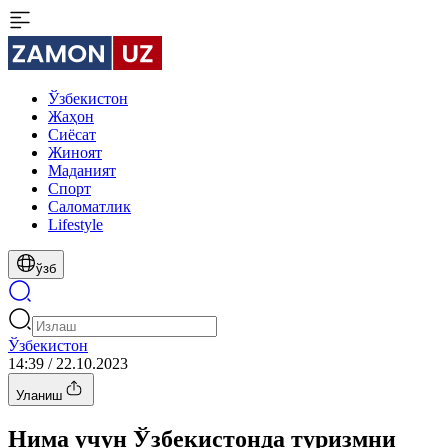
Ўзбекистон
Жаҳон
Сиёсат
Жиноят
Маданият
Спорт
Cаломатлик
Lifestyle
ўзб
Ўзбекистон
14:39 / 22.10.2023
Уланиш
Нима учун Ўзбекистонда туризмни