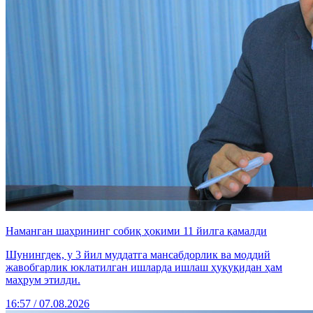
Наманган шаҳрининг собиқ ҳокими 11 йилга қамалди
Шунингдек, у 3 йил муддатга мансабдорлик ва моддий
жавобгарлик юклатилган ишларда ишлаш ҳуқуқидан ҳам
маҳрум этилди.
16:57 / 07.08.2026