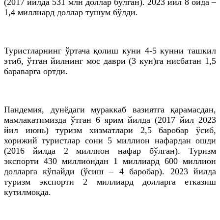
(2017 йилда 531
млн
доллар бўлган). 2023 йил 8 ойда –
1,4 миллиард доллар тушум бўлди.
Туристларнинг ўртача қолиш куни 4-5 кунни ташкил
этиб, ўтган йилнинг мос даври (3 кун)
га
нисбатан 1,5
бараварга ортди.
Пандемия, дунёдаги мураккаб вазиятга қарамасдан,
мамлакатимизда ўтган 6 ярим йилда (2017 йил 2023
йил июнь) туризм хизматлари 2,5 баробар ўсиб,
хорижий туристлар сони 5 миллион нафардан ошди
(2016 йилда 2 миллион нафар бўлган). Туризм
экспорти 430 миллиондан 1 миллиард 600 миллион
долларга кўпайди (ўсиш – 4 баробар). 2023 йилда
туризм экспорти 2 миллиард долларга етказиш
кутилмоқда.