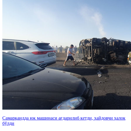
Самарқандда юк машинаси ағдарилиб кетди, ҳайдовчи ҳалок
бўлди