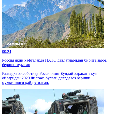
00:24
Россия яқин ҳафталарда НАТО давлатларидан бирига зарба
бериши мумкин
Разведка ҳисоботида Россиянинг бундай ҳаракати куз
ойларидан 2029 йилгача бўлган даврда юз бериши
мумкинлиги қайд этилган.