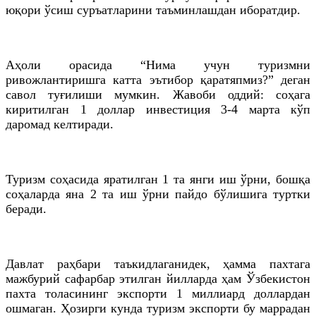
юқори ўсиш суръатларини таъминлашдан иборатдир.
Аҳоли орасида “Нима учун туризмни
ривожлантиришга катта эътибор қаратяпмиз?” деган
савол туғилиши мумкин. Жавоби оддий: соҳага
киритилган 1 доллар инвестиция 3-4 марта кўп
даромад келтиради.
Туризм соҳасида яратилган 1
та
янги иш
ўрни
, бошқа
соҳаларда яна 2
та
иш
ўрни
пайдо бўлишига туртки
беради.
Давлат раҳбари
таъкидлаганидек
, ҳамма пахтага
мажбурий сафарбар этилган йилларда ҳам Ўзбекистон
пахта толасининг экспорти 1 миллиард доллардан
ошмаган. Ҳозирги кунда туризм экспорти бу маррадан