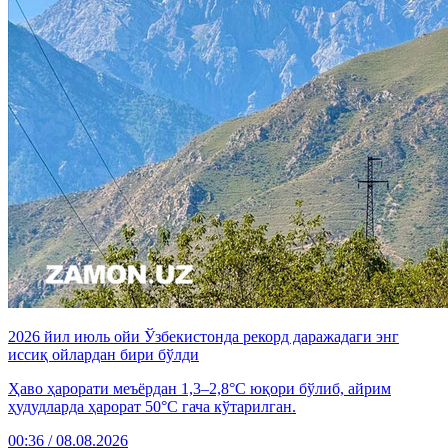
2026 йил июль ойи Ўзбекистонда рекорд даражадаги энг
иссиқ ойлардан бири бўлди
Ҳаво ҳарорати меъёрдан 1,3–2,8°C юқори бўлиб, айрим
ҳудудларда ҳарорат 50°C гача кўтарилган.
00:36 / 08.08.2026