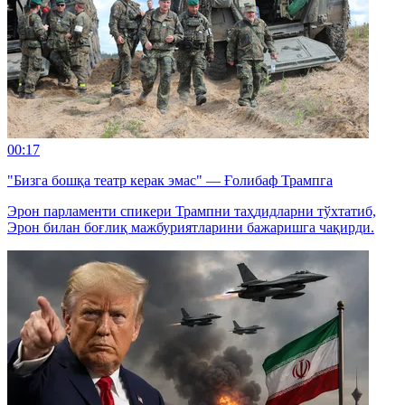
00:17
"Бизга бошқа театр керак эмас" — Ғолибаф Трампга
Эрон парламенти спикери Трампни таҳдидларни тўхтатиб,
Эрон билан боғлиқ мажбуриятларини бажаришга чақирди.