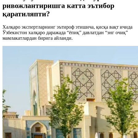
ривожлантиришга катта эътибор
қаратиляпти?
Халқаро экспертларнинг эътироф этишича, қисқа вақт ичида
Ўзбекистон халқаро даражада “ёпиқ” давлатдан “энг очиқ”
мамлакатлардан бирига айланди.