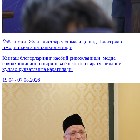
Ўзбекистон Журналистлар уюшмаси қошида Блогерлар
ижодий кенгаши ташкил этилди
Кенгаш блогерларнинг касбий ривожланиши, медиа
саводхонлигини ошириш ва ёш контент яратувчиларни
қўллаб-қувватлашга қаратилади.
19:04 / 07.08.2026