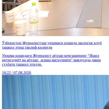
Ўзбекистон Журналистлар уюшмаси қошида экологик клуб
ташкил этиш таклиф қилинди
Уюшма қошидаги Журналист аёллар кенгашининг “Яшил
иқтисодиёт ва аёллар: асраш масъулияти” мавзусида давра
суҳбати ташкил этилди.
18:22 / 07.08.2026