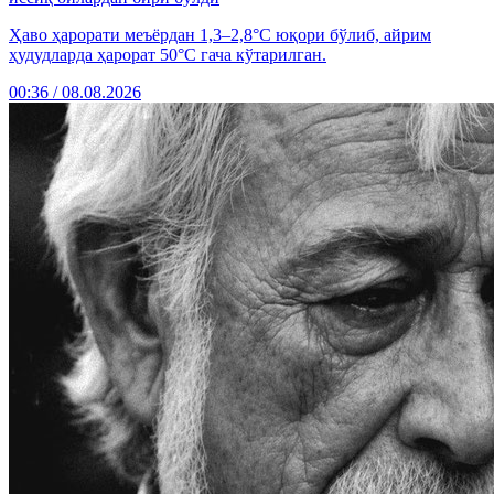
Ҳаво ҳарорати меъёрдан 1,3–2,8°C юқори бўлиб, айрим
ҳудудларда ҳарорат 50°C гача кўтарилган.
00:36 / 08.08.2026