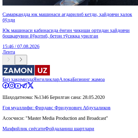
Самарқандда юк машинаси ағдарилиб кетди, ҳайдовчи ҳалок
бўлди
Юк машинаси кабинасида ёнғин чиқиши ортидан ҳайдовчи
бошқарувни йўқотиб, бетон тўсиққа урилган
15:46 / 07.08.2026
Лента
Биз ҳақимизда
Янгиликлар
Алоқа
Бизнинг жамоа
Шаҳодатнома: №1346 Берилган сана: 28.05.2020
Ғоя муаллифи: Фирдавс Фридунович Абдухаликов
Асосчиси: "Master Media Production and Broadcast"
Махфийлик сиёсати
Фойдаланиш шартлари