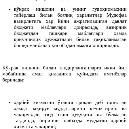
кўкрак нишони ва унинг гувоҳномасини
тайёрлаш билан боғлиқ харажатлар Мудофаа
вазирлигига ҳар йили ажратиладиган давлат
бюджети маблағлари доирасида, вазирлик
бюджетдан ташқари маблағлари ҳамда
қонунчилик ҳужжатлари билан тақиқланмаган
бошқа манбалар ҳисобидан амалга оширилади.
Кўкрак нишони билан тақдирланганларга икки йил
мобайнида амал қиладиган қуйидаги имтиёзлар
берилади:
ҳарбий хизматни ўташга яроқли деб топилган
ҳамда чақирув муддатларини кечиктириш ва
чақирувдан озод этиш ҳуқуқига эга бўлмаган
тақдирда, биринчи навбатда муддатли ҳарбий
хизматга чақириш;