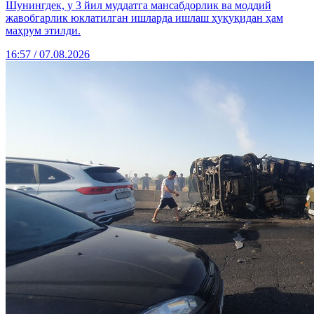
Шунингдек, у 3 йил муддатга мансабдорлик ва моддий
жавобгарлик юклатилган ишларда ишлаш ҳуқуқидан ҳам
маҳрум этилди.
16:57 / 07.08.2026