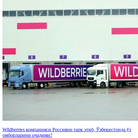
Wildberries компанияси Россияни тарк этиб, Ўзбекистонда ўз
омборларини очадими?