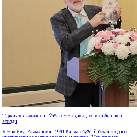
Туркиялик олимнинг Ўзбекистон ҳақидаги китоби нашр
этилди
Кемал Явуз Атаманнинг 1991 йилдан буён Ўзбекистондаги