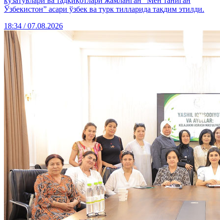
кузатувлари ва тадқиқотлари жамланган “Мен таниган
Ўзбекистон” асари ўзбек ва турк тилларида тақдим этилди.
18:34 / 07.08.2026