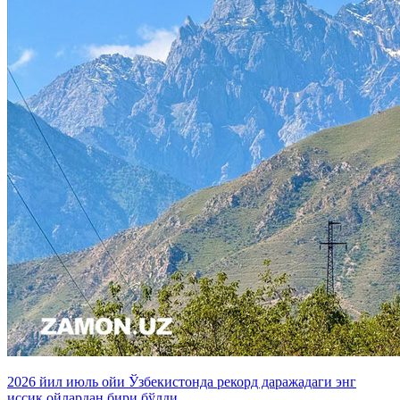
2026 йил июль ойи Ўзбекистонда рекорд даражадаги энг
иссиқ ойлардан бири бўлди