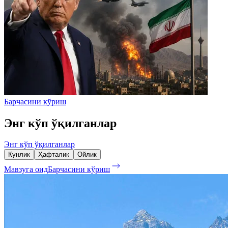
Барчасини кўриш
Энг кўп ўқилганлар
Энг кўп ўқилганлар
Кунлик
Ҳафталик
Ойлик
Мавзуга оид
Барчасини кўриш