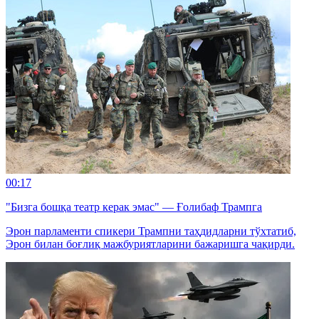
00:17
"Бизга бошқа театр керак эмас" — Ғолибаф Трампга
Эрон парламенти спикери Трампни таҳдидларни тўхтатиб,
Эрон билан боғлиқ мажбуриятларини бажаришга чақирди.