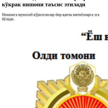
кўкрак нишони таъсис этилади
Нишонга муносиб кўрилганлар бир қанча имтиёзларга эга
бўлади.