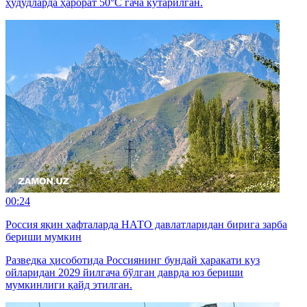
ҳудудларда ҳарорат 50°C гача кўтарилган.
00:24
Россия яқин ҳафталарда НАТО давлатларидан бирига зарба
бериши мумкин
Разведка ҳисоботида Россиянинг бундай ҳаракати куз
ойларидан 2029 йилгача бўлган даврда юз бериши
мумкинлиги қайд этилган.