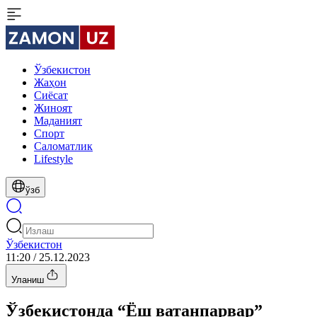
Ўзбекистон
Жаҳон
Сиёсат
Жиноят
Маданият
Спорт
Cаломатлик
Lifestyle
ўзб
Ўзбекистон
11:20 / 25.12.2023
Уланиш
Ўзбекистонда “Ёш ватанпарвар”