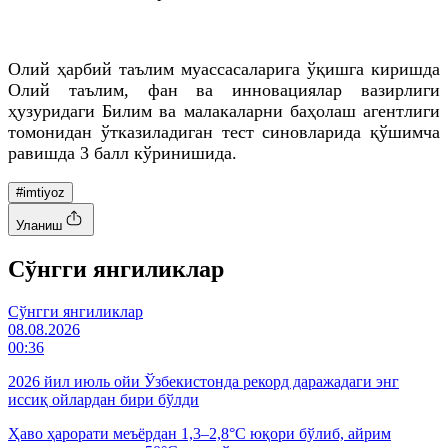
Олий ҳарбий таълим муассасаларига ўқишга киришда
Олий таълим, фан ва инновациялар вазирлиги
ҳузуридаги Билим ва малакаларни баҳолаш агентлиги
томонидан ўтказиладиган тест синовларида қўшимча
равишда 3 балл кўринишида.
#imtiyoz
Уланиш
Cўнгги янгиликлар
Cўнгги янгиликлар
08.08.2026
00:36
2026 йил июль ойи Ўзбекистонда рекорд даражадаги энг
иссиқ ойлардан бири бўлди
Ҳаво ҳарорати меъёрдан 1,3–2,8°C юқори бўлиб, айрим