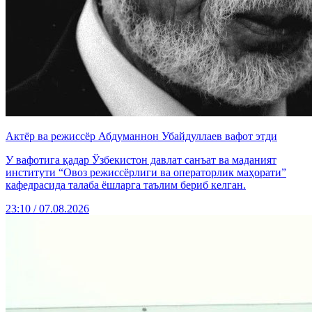
Актёр ва режиссёр Абдуманнон Убайдуллаев вафот этди
У вафотига қадар Ўзбекистон давлат санъат ва маданият
институти “Овоз режиссёрлиги ва операторлик маҳорати”
кафедрасида талаба ёшларга таълим бериб келган.
23:10 / 07.08.2026