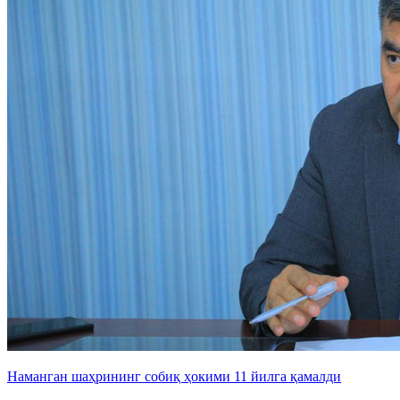
Наманган шаҳрининг собиқ ҳокими 11 йилга қамалди