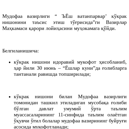
Мудофаа вазирлиги “ ЪЁш ватанпарварʼ кўкрак
нишонини таъсис этиш тўғрисида”ги Вазирлар
Маҳкамаси қарори лойиҳасини муҳокамага қўйди.
Белгиланишича:
кўкрак нишони идоравий мукофот ҳисобланиб,
ҳар йили 30 июнь – “Ёшлар куни”да ғолибларга
тантанали равишда топширилади;
кўкрак нишони билан Мудофаа вазирлиги
томонидан ташкил этиладиган мусобақа ғолиби
бўлган давлат умумий ўрта таълим
муассасаларининг 11-синфида таълим олаётган
ўқувчи ўғил болалар мудофаа вазирининг буйруғи
асосида мукофотланади;