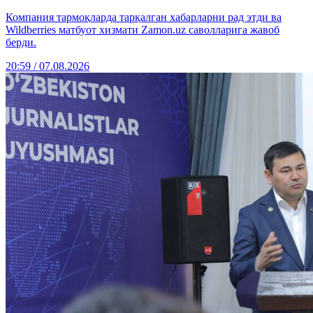
Компания тармоқларда тарқалган хабарларни рад этди ва
Wildberries матбуот хизмати Zamon.uz саволларига жавоб
берди.
20:59 / 07.08.2026