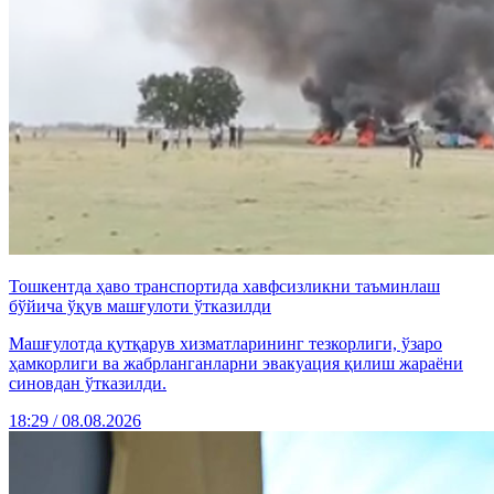
Тошкентда ҳаво транспортида хавфсизликни таъминлаш
бўйича ўқув машғулоти ўтказилди
Машғулотда қутқарув хизматларининг тезкорлиги, ўзаро
ҳамкорлиги ва жабрланганларни эвакуация қилиш жараёни
синовдан ўтказилди.
18:29 / 08.08.2026