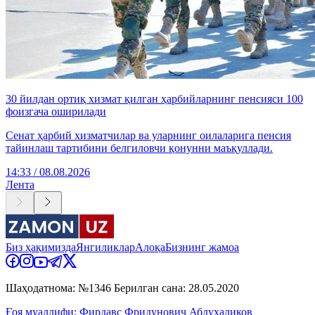
30 йилдан ортиқ хизмат қилган ҳарбийларнинг пенсияси 100
фоизгача оширилади
Сенат ҳарбий хизматчилар ва уларнинг оилаларига пенсия
тайинлаш тартибини белгиловчи қонунни маъқуллади.
14:33 / 08.08.2026
Лента
Биз ҳақимизда
Янгиликлар
Алоқа
Бизнинг жамоа
Шаҳодатнома: №1346 Берилган сана: 28.05.2020
Ғоя муаллифи: Фирдавс Фридунович Абдухаликов