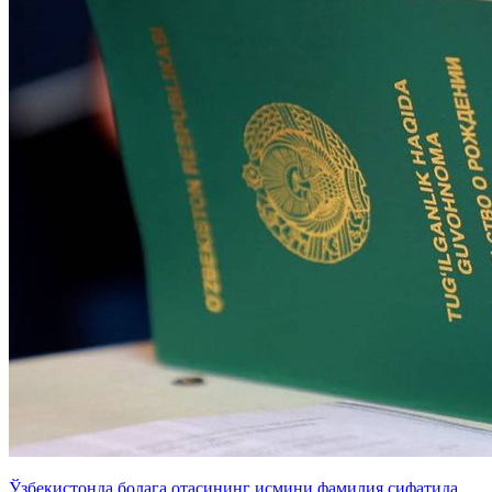
Ўзбекистонда болага отасининг исмини фамилия сифатида