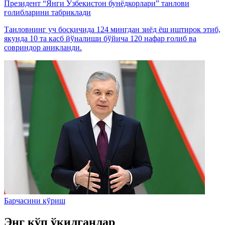
Президент “Янги Ўзбекистон бунёдкорлари” танлови
ғолибларини табриклади
Танловнинг уч босқичида 124 мингдан зиёд ёш иштирок этиб,
якунда 10 та касб йўналиши бўйича 120 нафар ғолиб ва
совриндор аниқланди.
Барчасини кўриш
Энг кўп ўқилганлар