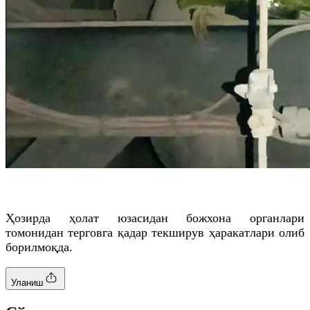
Ҳозирда ҳолат юзасидан божхона органлари
томонидан терговга қадар текширув ҳаракатлари олиб
борилмоқда.
Уланиш