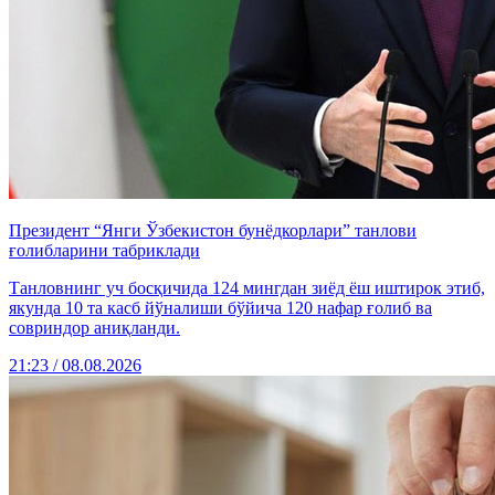
Президент “Янги Ўзбекистон бунёдкорлари” танлови
ғолибларини табриклади
Танловнинг уч босқичида 124 мингдан зиёд ёш иштирок этиб,
якунда 10 та касб йўналиши бўйича 120 нафар ғолиб ва
совриндор аниқланди.
21:23 / 08.08.2026