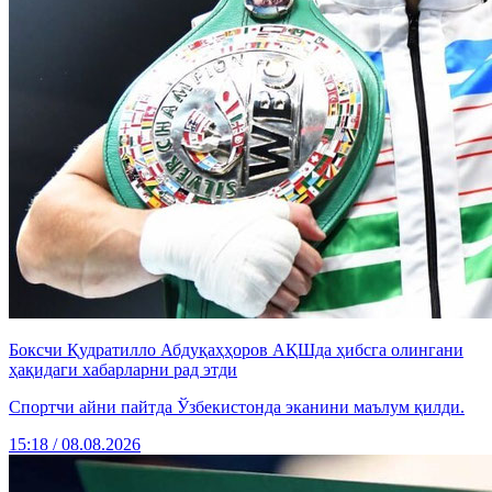
Боксчи Қудратилло Абдуқаҳҳоров АҚШда ҳибсга олингани
ҳақидаги хабарларни рад этди
Спортчи айни пайтда Ўзбекистонда эканини маълум қилди.
15:18 / 08.08.2026