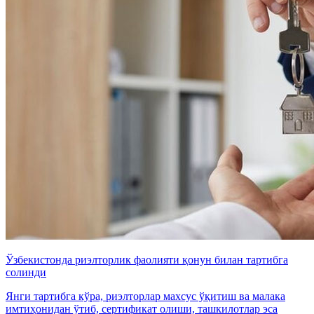
Ўзбекистонда риэлторлик фаолияти қонун билан тартибга
солинди
Янги тартибга кўра, риэлторлар махсус ўқитиш ва малака
имтиҳонидан ўтиб, сертификат олиши, ташкилотлар эса