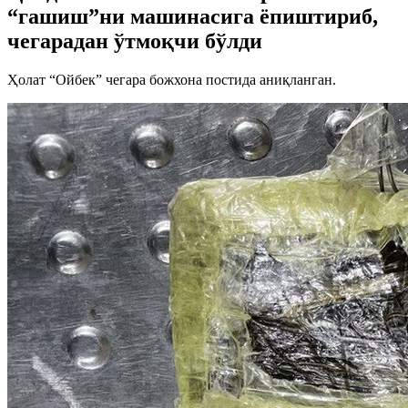
“гашиш”ни машинасига ёпиштириб,
чегарадан ўтмоқчи бўлди
Ҳолат “Ойбек” чегара божхона постида аниқланган.