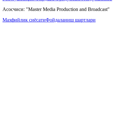
Асосчиси: "Master Media Production and Broadcast"
Махфийлик сиёсати
Фойдаланиш шартлари