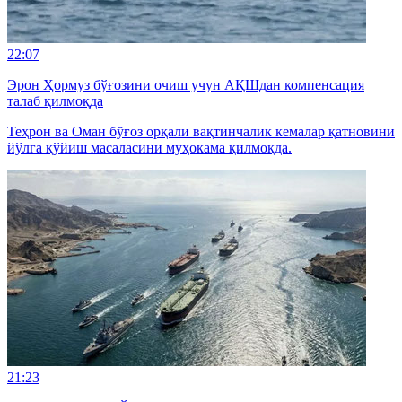
22:07
Эрон Ҳормуз бўғозини очиш учун АҚШдан компенсация
талаб қилмоқда
Теҳрон ва Оман бўғоз орқали вақтинчалик кемалар қатновини
йўлга қўйиш масаласини муҳокама қилмоқда.
21:23