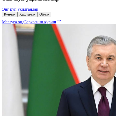
Энг кўп ўқилганлар
Кунлик
Ҳафталик
Ойлик
Мавзуга оид
Барчасини кўриш