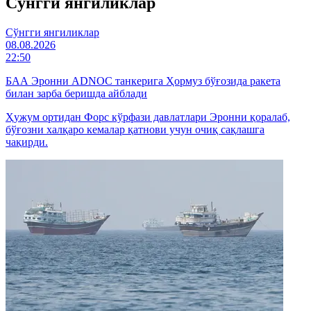
Cўнгги янгиликлар
Cўнгги янгиликлар
08.08.2026
22:50
БАА Эронни ADNOC танкерига Ҳормуз бўғозида ракета
билан зарба беришда айблади
Ҳужум ортидан Форс кўрфази давлатлари Эронни қоралаб,
бўғозни халқаро кемалар қатнови учун очиқ сақлашга
чақирди.