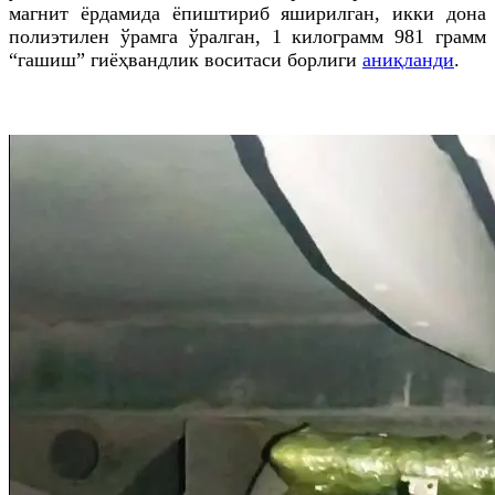
магнит ёрдамида ёпиштириб яширилган, икки дона
полиэтилен ўрамга ўралган, 1 килограмм 981 грамм
“
гашиш
” гиёҳвандлик воситаси борлиги
аниқланди
.