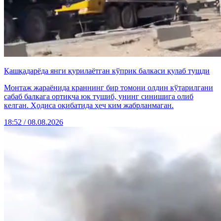
Қашқадарёда янги қурилаётган кўприк балкаси қулаб тушди
Монтаж жараёнида краннинг бир томони олдин кўтарилгани
сабаб балкага ортиқча юк тушиб, унинг синишига олиб
келган. Ҳодиса оқибатида ҳеч ким жабрланмаган.
18:52 / 08.08.2026