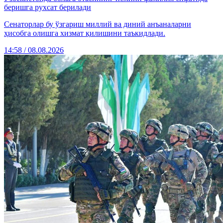
беришга рухсат берилади
Сенаторлар бу ўзгариш миллий ва диний анъаналарни
ҳисобга олишга хизмат қилишини таъкидлади.
14:58 / 08.08.2026