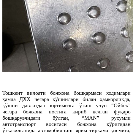
Тошкент вилояти божхона бошқармаси ходимлари
ҳамда
ДХХ
чегара қўшинлари билан ҳамкорликда,
қўшни давлатдан юртимизга ўтиш учун “Ойбек”
чегара божхона постига кириб келган фуқаро
бошқарувчидаги бўлган, “MAN” русумли
автотранспорт воситаси божхона кўригидан
ўтказилганида
автомобилнинг
ярим тиркама қисмига,