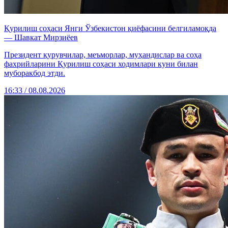
Қурилиш соҳаси Янги Ўзбекистон қиёфасини белгиламоқда
— Шавкат Мирзиёев
Президент қурувчилар, меъморлар, муҳандислар ва соҳа
фахрийларини Қурилиш соҳаси ходимлари куни билан
муборакбод этди.
16:33 / 08.08.2026