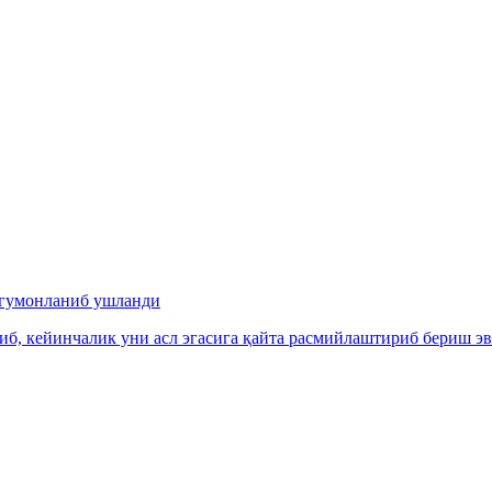
 гумонланиб ушланди
, кейинчалик уни асл эгасига қайта расмийлаштириб бериш эва