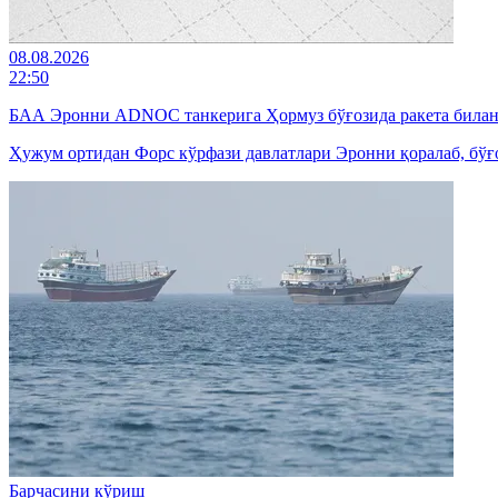
08.08.2026
22:50
БАА Эронни ADNOC танкерига Ҳормуз бўғозида ракета билан 
Ҳужум ортидан Форс кўрфази давлатлари Эронни қоралаб, бўғо
Барчасини кўриш