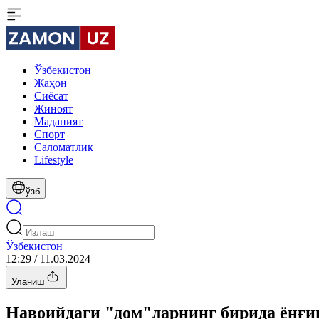
Ўзбекистон
Жаҳон
Сиёсат
Жиноят
Маданият
Спорт
Cаломатлик
Lifestyle
ўзб
Ўзбекистон
12:29 / 11.03.2024
Уланиш
Навоийдаги "дом"ларнинг бирида ёнғи