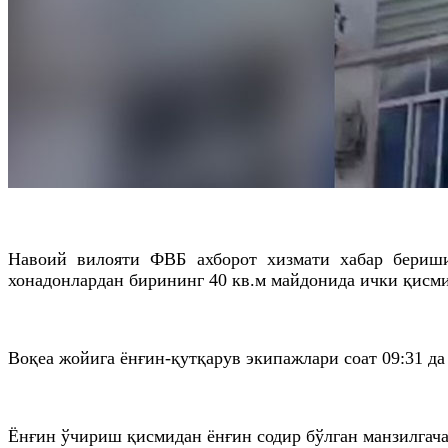
Навоий вилояти
ФВБ
ахборот хизмати хабар
бериш
хонадонлардан бирининг 40
кв
.
м
майдонида ички қисми
Воқеа жойига ёнғин-қутқарув экипажлари соат 09:31
да
Ёнғин ўчириш қисмидан ёнғин содир бўлган манзилгача