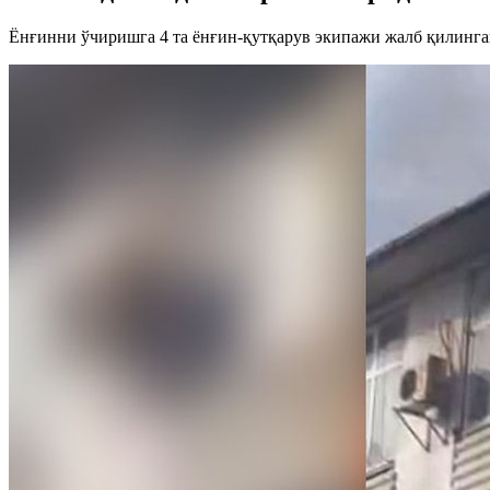
Ёнғинни ўчиришга 4 та ёнғин-қутқарув экипажи жалб қилинга