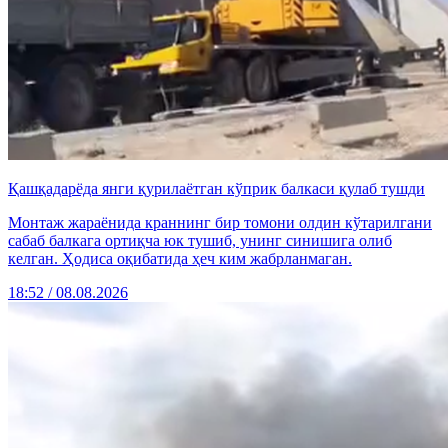
Қашқадарёда янги қурилаётган кўприк балкаси қулаб тушди
Монтаж жараёнида краннинг бир томони олдин кўтарилгани
сабаб балкага ортиқча юк тушиб, унинг синишига олиб
келган. Ҳодиса оқибатида ҳеч ким жабрланмаган.
18:52 / 08.08.2026