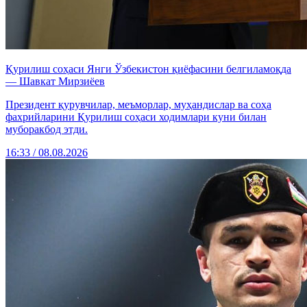
Қурилиш соҳаси Янги Ўзбекистон қиёфасини белгиламоқда
— Шавкат Мирзиёев
Президент қурувчилар, меъморлар, муҳандислар ва соҳа
фахрийларини Қурилиш соҳаси ходимлари куни билан
муборакбод этди.
16:33 / 08.08.2026