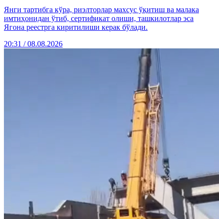
Янги тартибга кўра, риэлторлар махсус ўқитиш ва малака
имтиҳонидан ўтиб, сертификат олиши, ташкилотлар эса
Ягона реестрга киритилиши керак бўлади.
20:31 / 08.08.2026