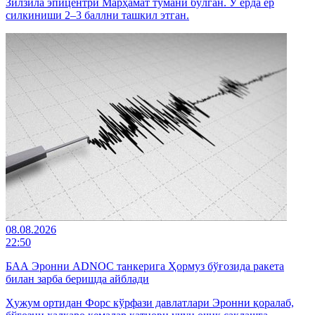
Зилзила эпицентри Марҳамат тумани бўлган. У ерда ер
силкиниши 2–3 баллни ташкил этган.
08.08.2026
22:50
БАА Эронни ADNOC танкерига Ҳормуз бўғозида ракета
билан зарба беришда айблади
Ҳужум ортидан Форс кўрфази давлатлари Эронни қоралаб,