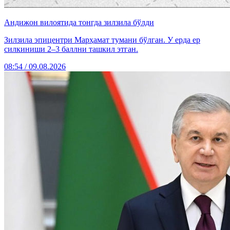
Андижон вилоятида тонгда зилзила бўлди
Зилзила эпицентри Марҳамат тумани бўлган. У ерда ер
силкиниши 2–3 баллни ташкил этган.
08:54 / 09.08.2026