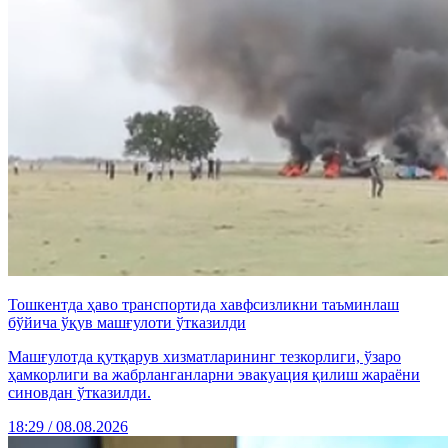
Тошкентда ҳаво транспортида хавфсизликни таъминлаш
бўйича ўқув машғулоти ўтказилди
Машғулотда қутқарув хизматларининг тезкорлиги, ўзаро
ҳамкорлиги ва жабрланганларни эвакуация қилиш жараёни
синовдан ўтказилди.
18:29 / 08.08.2026