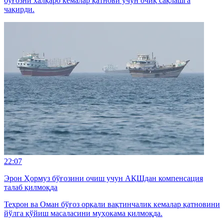
бўғозни халқаро кемалар қатнови учун очиқ сақлашга
чақирди.
22:07
Эрон Ҳормуз бўғозини очиш учун АҚШдан компенсация
талаб қилмоқда
Теҳрон ва Оман бўғоз орқали вақтинчалик кемалар қатновини
йўлга қўйиш масаласини муҳокама қилмоқда.