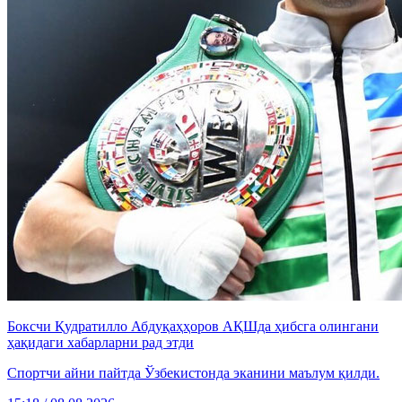
Боксчи Қудратилло Абдуқаҳҳоров АҚШда ҳибсга олингани
ҳақидаги хабарларни рад этди
Спортчи айни пайтда Ўзбекистонда эканини маълум қилди.