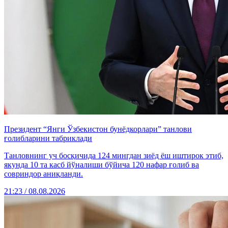
Президент “Янги Ўзбекистон бунёдкорлари” танлови
ғолибларини табриклади
Танловнинг уч босқичида 124 мингдан зиёд ёш иштирок этиб,
якунда 10 та касб йўналиши бўйича 120 нафар ғолиб ва
совриндор аниқланди.
21:23 / 08.08.2026