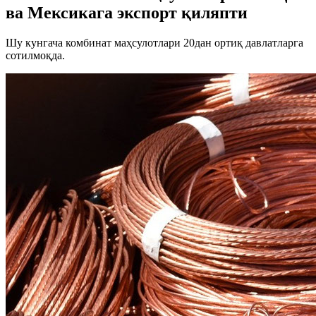
ва Мексикага экспорт қиляпти
Шу кунгача комбинат маҳсулотлари 20дан ортиқ давлатларга
сотилмоқда.