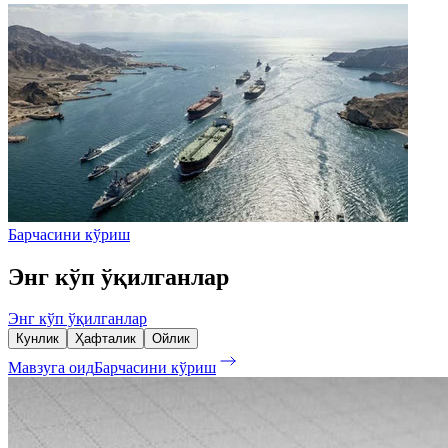
Барчасини кўриш
Энг кўп ўқилганлар
Энг кўп ўқилганлар
Кунлик
Ҳафталик
Ойлик
Мавзуга оид
Барчасини кўриш