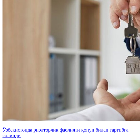
Ўзбекистонда риэлторлик фаолияти қонун билан тартибга
солинди