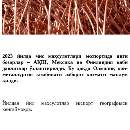
2023 йилда мис маҳсулотлари экспортида янги
бозорлар – АҚШ, Мексика ва Финляндия каби
давлатлар ўзлаштирилди. Бу ҳақда Олмалиқ кон-
металлургия комбинати ахборот хизмати маълум
қилди.
Йилдан йил маҳсулотлар экспорт географияси
кенгаймоқда.