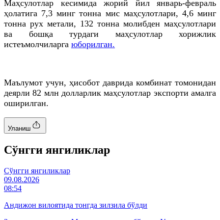
Маҳсулотлар кесимида жорий йил январь-февраль
ҳолатига 7,3 минг тонна мис маҳсулотлари, 4,6 минг
тонна рух метали, 132 тонна молибден маҳсулотлари
ва бошқа турдаги маҳсулотлар хорижлик
истеъмолчиларга
юборилган.
Маълумот учун, ҳисобот даврида комбинат томонидан
деярли 82 млн долларлик маҳсулотлар экспорти амалга
оширилган.
Уланиш
Cўнгги янгиликлар
Cўнгги янгиликлар
09.08.2026
08:54
Андижон вилоятида тонгда зилзила бўлди