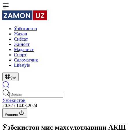
Ўзбекистон
Жаҳон
Сиёсат
Жиноят
Маданият
Спорт
Cаломатлик
Lifestyle
ўзб
Ўзбекистон
20:32 / 14.03.2024
Уланиш
Ўзбекистон мис маҳсулотларини АҚШ