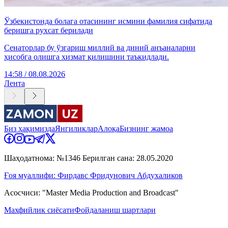
Ўзбекистонда болага отасининг исмини фамилия сифатида
беришга рухсат берилади
Сенаторлар бу ўзгариш миллий ва диний анъаналарни
ҳисобга олишга хизмат қилишини таъкидлади.
14:58 / 08.08.2026
Лента
Биз ҳақимизда
Янгиликлар
Алоқа
Бизнинг жамоа
Шаҳодатнома: №1346 Берилган сана: 28.05.2020
Ғоя муаллифи: Фирдавс Фридунович Абдухаликов
Асосчиси: "Master Media Production and Broadcast"
Махфийлик сиёсати
Фойдаланиш шартлари