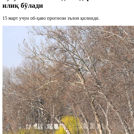
илиқ бўлади
15 март учун об-ҳаво прогнози эълон қилинди.