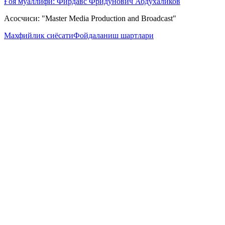
Ғоя муаллифи: Фирдавс Фридунович Абдухаликов
Асосчиси: "Master Media Production and Broadcast"
Махфийлик сиёсати
Фойдаланиш шартлари