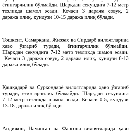
ёғингарчилик бўлмайди. Шарқдан секундига 7-12 метр
тезликда шамол эсади. Кечаси 3 даража совуқ, 2
даража илиқ, кундузи 10-15 даража илиқ бўлади.
Тошкент, Самарқанд, Жиззах ва Сирдарё вилоятларида
ҳаво ўзгариб туради, ёғингарчилик бўлмайди.
Шарқдан секундига 7-12 метр тезликда шамол эсади.
Кечаси 3 даража совуқ, 2 даража илиқ, кундузи 8-13
даража илиқ бўлади.
Қашқадарё ва Сурхондарё вилоятларида ҳаво ўзгариб
туради, ёғингарчилик бўлмайди. Шарқдан секундига
7-12 метр тезликда шамол эсади. Кечаси 0-5, кундузи
13-18 даража илиқ бўлади.
Андижон, Наманган ва Фарғона вилоятларида ҳаво