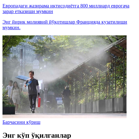
Европадаги жазирама иқтисодиётга 800 миллиард еврогача
зарар етказиши мумкин
Энг йирик молиявий йўқотишлар Францияда кузатилиши
мумкин.
Барчасини кўриш
Энг кўп ўқилганлар