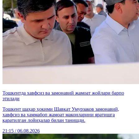
Тошкентда хавфсиз ва замонавий жамоат жойлари барпо
этилади
Тошкент шаҳар ҳокими Шавкат Умурзаков замонавий,
хавфсиз ва ҳаммабоп жамоат маконларини яратишга
қаратилган лойиҳалар билан танишди.
21:15 / 06.08.2026