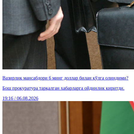
Вазирлик мансабдори 6 минг доллар билан қўлга олиндими?
Бош прокуратура тарқалган хабарларга ойдинлик киритди.
19:16 / 06.08.2026