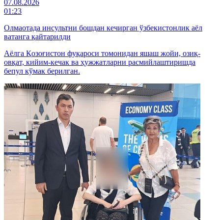
07.08.2026
01:23
Олмаотада инсультни бошдан кечирган ўзбекистонлик аёл
ватанга қайтарилди
Аёлга Қозоғистон фуқароси томонидан яшаш жойи, озиқ-
овқат, кийим-кечак ва ҳужжатларни расмийлаштиришда
бепул кўмак берилган.