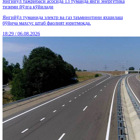
Янгийўл тажрибаси асосида 13 туманда янги энергетика
тизими йўлга қўйилади
Янгийўл туманида электр ва газ таъминотини яхшилаш
бўйича махсус штаб фаолият юритмоқда.
18:29 / 06.08.2026