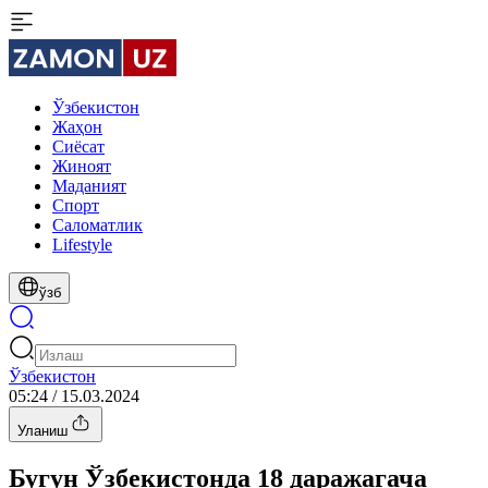
Ўзбекистон
Жаҳон
Сиёсат
Жиноят
Маданият
Спорт
Cаломатлик
Lifestyle
ўзб
Ўзбекистон
05:24 / 15.03.2024
Уланиш
Бугун Ўзбекистонда 18 даражагача