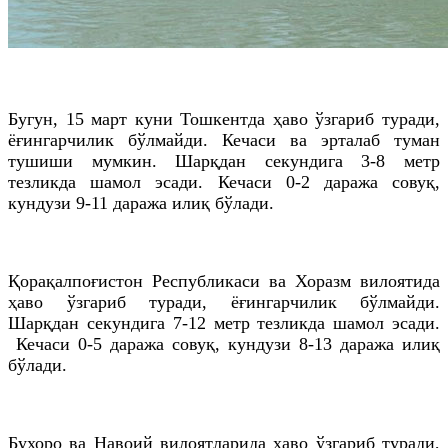
Бугун, 15 март куни Тошкентда ҳаво ўзгариб туради,
ёғингарчилик бўлмайди. Кечаси ва эрталаб туман
тушиши мумкин. Шарқдан секундига 3-8 метр
тезликда шамол эсади. Кечаси 0-2 даража совуқ,
кундузи 9-11 даража илиқ бўлади.
Қорақалпоғистон Республикаси ва Хоразм вилоятида
ҳаво ўзгариб туради, ёғингарчилик бўлмайди.
Шарқдан секундига 7-12 метр тезликда шамол эсади.
Кечаси 0-5 даража совуқ, кундузи 8-13 даража илиқ
бўлади.
Бухоро ва Навоий вилоятларида ҳаво ўзгариб туради,