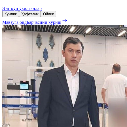
Энг кўп ўқилганлар
Кунлик
Ҳафталик
Ойлик
Мавзуга оид
Барчасини кўриш