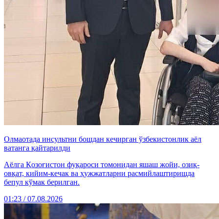
Олмаотада инсультни бошдан кечирган ўзбекистонлик аёл
ватанга қайтарилди
Аёлга Қозоғистон фуқароси томонидан яшаш жойи, озиқ-
овқат, кийим-кечак ва ҳужжатларни расмийлаштиришда
бепул кўмак берилган.
01:23 / 07.08.2026