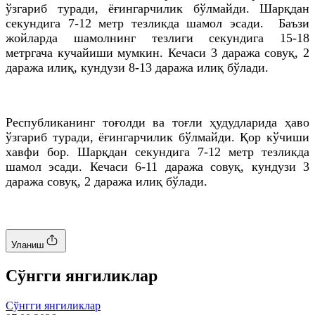
ўзгариб туради, ёғингарчилик бўлмайди. Шарқдан
секундига 7-12 метр тезликда шамол эсади. Баъзи
жойларда шамолнинг тезлиги секундига 15-18
метргача кучайиши мумкин. Кечаси 3 даража совуқ, 2
даража илиқ, кундузи 8-13 даража илиқ бўлади.
Республиканинг тоғолди ва тоғли ҳудудларида ҳаво
ўзгариб туради, ёғингарчилик бўлмайди. Қор кўчиши
хавфи бор. Шарқдан секундига 7-12 метр тезликда
шамол эсади. Кечаси 6-11 даража совуқ, кундузи 3
даража совуқ, 2 даража илиқ бўлади.
Уланиш
Cўнгги янгиликлар
Cўнгги янгиликлар