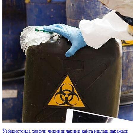
Ўзбекистонда хавфли чиқиндиларини қайта ишлаш даражаси