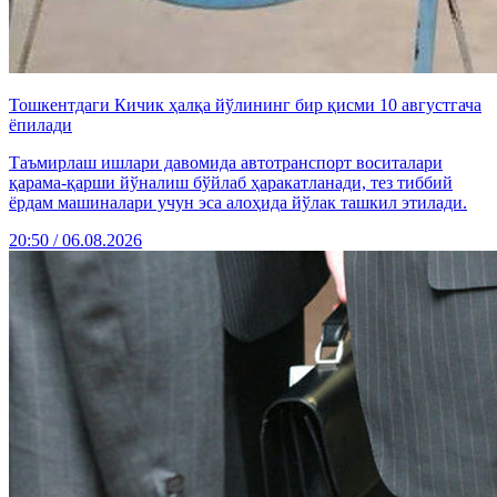
Тошкентдаги Кичик ҳалқа йўлининг бир қисми 10 августгача
ёпилади
Таъмирлаш ишлари давомида автотранспорт воситалари
қарама-қарши йўналиш бўйлаб ҳаракатланади, тез тиббий
ёрдам машиналари учун эса алоҳида йўлак ташкил этилади.
20:50 / 06.08.2026