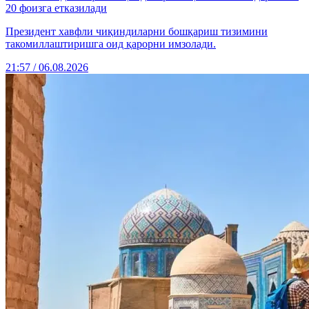
20 фоизга етказилади
Президент хавфли чиқиндиларни бошқариш тизимини
такомиллаштиришга оид қарорни имзолади.
21:57 / 06.08.2026