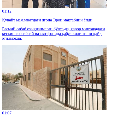
01:12
Қувайт мамлакатдаги ягона Эрон мактабини ёпди
Расмий сабаб очиқланмаган бўлса-да, қарор минтақадаги
кескин геосиёсий вазият фонида қабул қилингани қайд
этилмоқда.
01:07