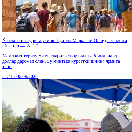
Ўзбекистон туризм ўсиши бўйича Марказий Осиёда етакчига
айланди — WTTC
Мамлакат туризм хизматлари экспортидан 4,8 миллиард
доллар даромад олди. Бу минтақа кўрсаткичининг ярмига
тенг.
21:41 / 06.08.2026