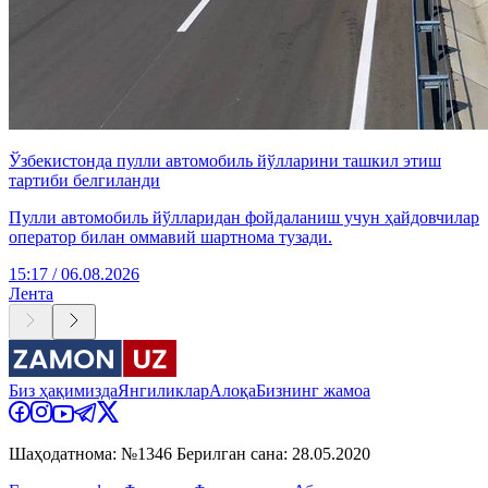
Ўзбекистонда пулли автомобиль йўлларини ташкил этиш
тартиби белгиланди
Пулли автомобиль йўлларидан фойдаланиш учун ҳайдовчилар
оператор билан оммавий шартнома тузади.
15:17 / 06.08.2026
Лента
Биз ҳақимизда
Янгиликлар
Алоқа
Бизнинг жамоа
Шаҳодатнома: №1346 Берилган сана: 28.05.2020