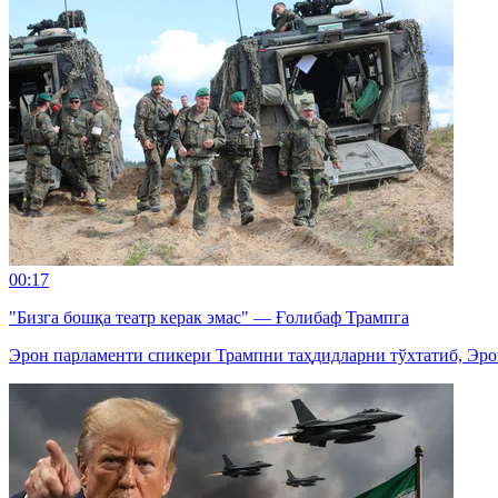
00:17
"Бизга бошқа театр керак эмас" — Ғолибаф Трампга
Эрон парламенти спикери Трампни таҳдидларни тўхтатиб, Эро