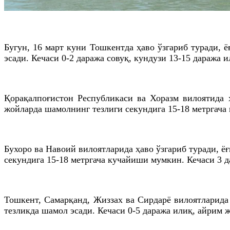
Бугун, 16 март куни Тошкентда ҳаво ўзгариб туради, 
эсади. Кечаси 0-2 даража совуқ, кундузи 13-15 даража и
Қорақалпоғистон Республикаси ва Хоразм вилоятида 
жойларда шамолнинг тезлиги секундига 15-18 метргача 
Бухоро ва Навоий вилоятларида ҳаво ўзгариб туради, 
секундига 15-18 метргача кучайиши мумкин. Кечаси 3 да
Тошкент, Самарқанд, Жиззах ва Сирдарё вилоятларида
тезликда шамол эсади. Кечаси 0-5 даража илиқ, айрим ж