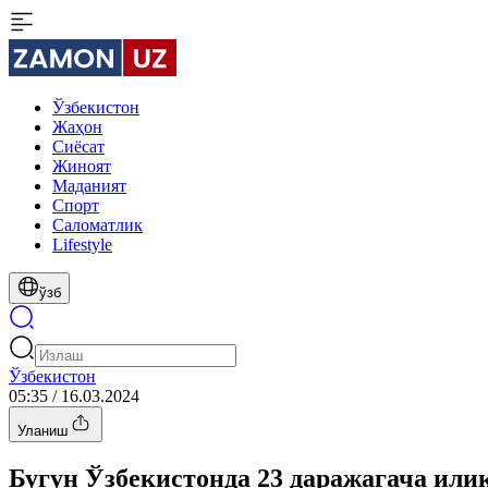
Ўзбекистон
Жаҳон
Сиёсат
Жиноят
Маданият
Спорт
Cаломатлик
Lifestyle
ўзб
Ўзбекистон
05:35 / 16.03.2024
Уланиш
Бугун Ўзбекистонда 23 даражагача или