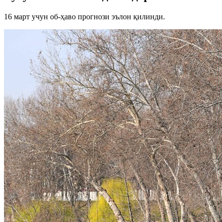
16 март учун об-ҳаво прогнози эълон қилинди.