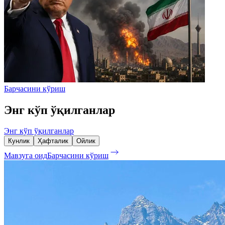
Барчасини кўриш
Энг кўп ўқилганлар
Энг кўп ўқилганлар
Кунлик
Ҳафталик
Ойлик
Мавзуга оид
Барчасини кўриш