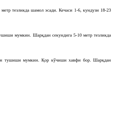
метр тезликда шамол эсади. Кечаси 1-6, кундузи 18-23
тушиши мумкин. Шарқдан секундига 5-10 метр тезликда
уман тушиши мумкин. Қор кўчиши хавфи бор. Шарқдан