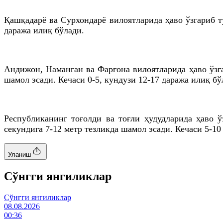
Қашқадарё ва Сурхондарё вилоятларида ҳаво ўзгариб т
даража илиқ бўлади.
Андижон, Наманган ва Фарғона вилоятларида ҳаво ўзг
шамол эсади. Кечаси 0-5, кундузи 12-17 даража илиқ бў
Республиканинг тоғолди ва тоғли ҳудудларида ҳаво
секундига 7-12 метр тезликда шамол эсади. Кечаси 5-10
Уланиш
Cўнгги янгиликлар
Cўнгги янгиликлар
08.08.2026
00:36