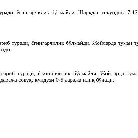
уради, ёғингарчилик бўлмайди. Шарқдан секундига 7-12 
ариб туради, ёғингарчилик бўлмайди. Жойларда туман 
лади.
 ўзгариб туради, ёғингарчилик бўлмайди. Жойларда т
 даража совуқ, кундузи 0-5 даража илиқ бўлади.