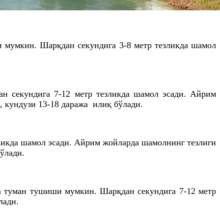
ши мумкин. Шарқдан секундига 3-8 метр тезликда шамол
ан секундига 7-12 метр тезликда шамол эсади. Айрим
, кундузи 13-18 даража илиқ бўлади.
зликда шамол эсади. Айрим жойларда шамолнинг тезлиги
бўлади.
да туман тушиши мумкин. Шарқдан секундига 7-12 метр
лади.