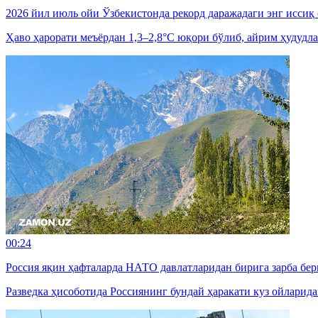
2026 йил июль ойи Ўзбекистонда рекорд даражадаги энг иссиқ
Ҳаво ҳарорати меъёрдан 1,3–2,8°C юқори бўлиб, айрим ҳудудла
00:24
Россия яқин ҳафталарда НАТО давлатларидан бирига зарба б
Разведка ҳисоботида Россиянинг бундай ҳаракати куз ойларид