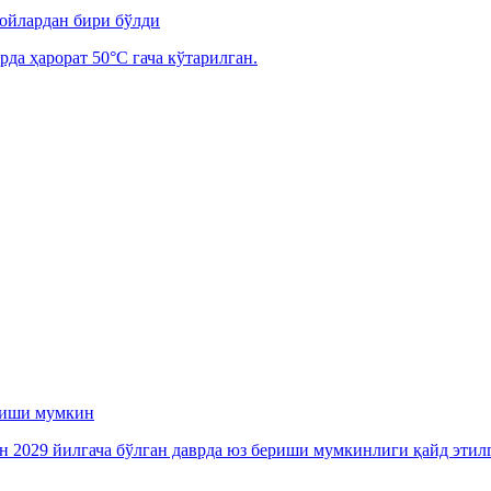
 ойлардан бири бўлди
рда ҳарорат 50°C гача кўтарилган.
ериши мумкин
ан 2029 йилгача бўлган даврда юз бериши мумкинлиги қайд этил