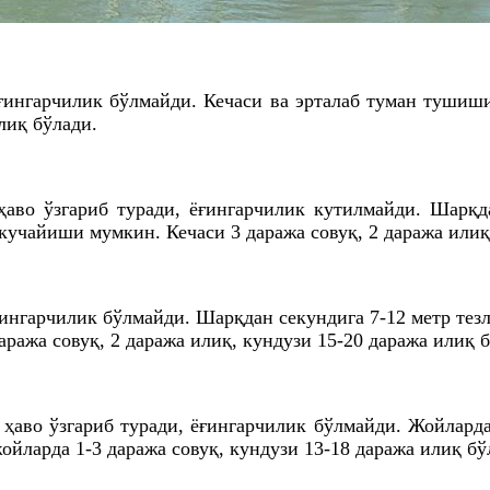
ёғингарчилик бўлмайди. Кечаси ва эрталаб туман туши
лиқ бўлади.
ҳаво ўзгариб туради, ёғингарчилик кутилмайди. Шарқд
кучайиши мумкин. Кечаси 3 даража совуқ, 2 даража илиқ
ёғингарчилик бўлмайди. Шарқдан секундига 7-12 метр те
ража совуқ, 2 даража илиқ, кундузи 15-20 даража илиқ 
 ҳаво ўзгариб туради, ёғингарчилик бўлмайди. Жойлар
ойларда 1-3 даража совуқ, кундузи 13-18 даража илиқ бў