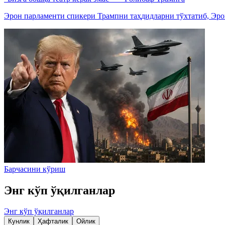
Эрон парламенти спикери Трампни таҳдидларни тўхтатиб, Эро
Барчасини кўриш
Энг кўп ўқилганлар
Энг кўп ўқилганлар
Кунлик
Ҳафталик
Ойлик