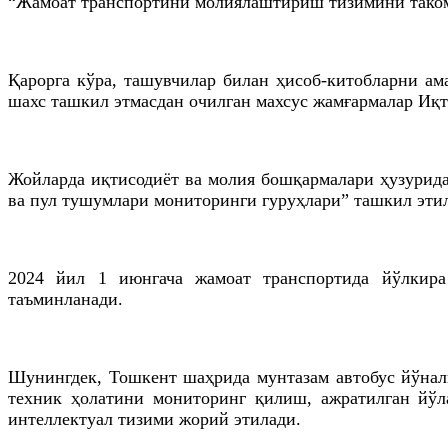
“Жамоат транспортини молиялаштириш тизимини тако
Қарорга кўра, ташувчилар билан ҳисоб-китобларни а
шахс ташкил этмасдан очилган махсус жамғармалар Иқт
Жойларда иқтисодиёт ва молия бошқармалари ҳузурид
ва пул тушумлари мониторинги гуруҳлари” ташкил эти
2024 йил 1
июнгача
жамоат транспортида йўлкир
таъминланади.
Шунингдек, Тошкент шаҳрида мунтазам автобус йўнал
техник ҳолатини мониторинг қилиш, ажратилган йўл
интеллектуал тизими жорий этилади.