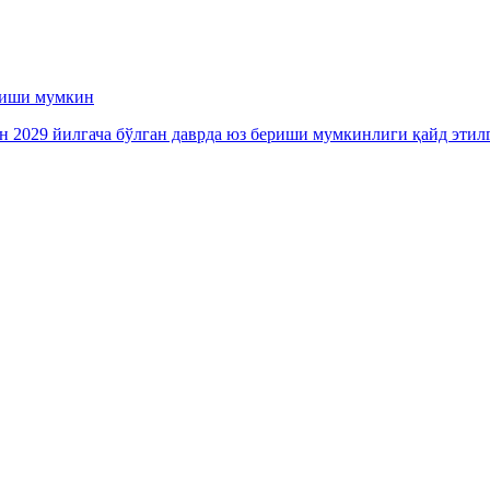
ериши мумкин
ан 2029 йилгача бўлган даврда юз бериши мумкинлиги қайд этил