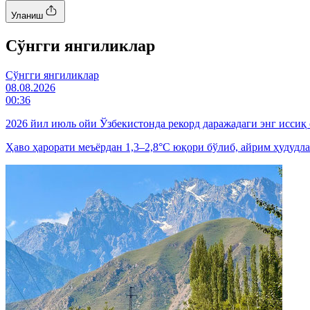
Уланиш
Cўнгги янгиликлар
Cўнгги янгиликлар
08.08.2026
00:36
2026 йил июль ойи Ўзбекистонда рекорд даражадаги энг иссиқ
Ҳаво ҳарорати меъёрдан 1,3–2,8°C юқори бўлиб, айрим ҳудудла