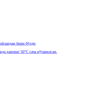
 ойлардан бири бўлди
рда ҳарорат 50°C гача кўтарилган.