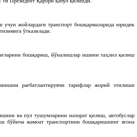
а”
ги
Президент Қарори қабул қилинди.
 учун жойлардаги транспорт бошқармаларида юридик
тизимига ўтказилади.
блағларини бошқариш, йўналишлар ишини таҳлил қилиш
аланишни
рағбатлантирувчи
тарифлар жорий этилиши
ишини ва пул тушумларини назорат қилиш, автобуслар
тиш бўйича жамоат транспортини бошқаришнинг ягона