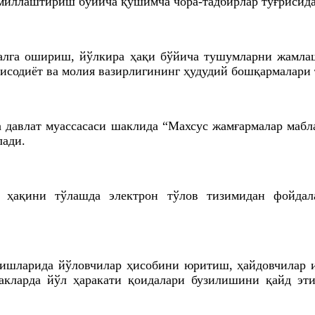
миллаштириш бўйича қўшимча чора-тадбирлар тўғрисид
малга ошириш, йўлкира
ҳақи
бўйича тушумларни жамлаш
исодиёт ва молия вазирлигининг ҳудудий бошқармалари 
а давлат муассасаси шаклида “Махсус жамғармалар ма
лади.
а
ҳақини
тўлашда электрон тўлов тизимидан фойд
ишларида йўловчилар ҳисобини юритиш, ҳайдовчилар 
акларда йўл ҳаракати қоидалари бузилишини қайд э