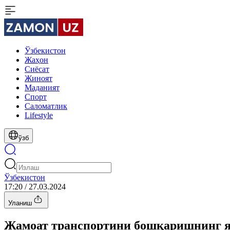
Ўзбекистон
Жаҳон
Сиёсат
Жиноят
Маданият
Спорт
Cаломатлик
Lifestyle
ўзб
Ўзбекистон
17:20 / 27.03.2024
Уланиш
Жамоат транспортини бошқаришнинг яг