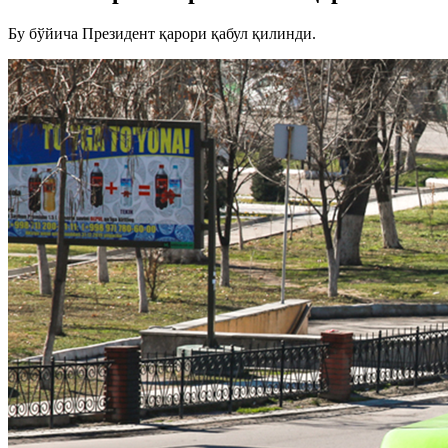
Бу бўйича Президент қарори қабул қилинди.