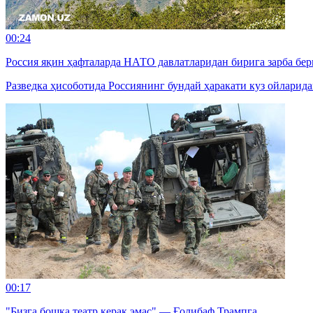
00:24
Россия яқин ҳафталарда НАТО давлатларидан бирига зарба б
Разведка ҳисоботида Россиянинг бундай ҳаракати куз ойларид
00:17
"Бизга бошқа театр керак эмас" — Ғолибаф Трампга