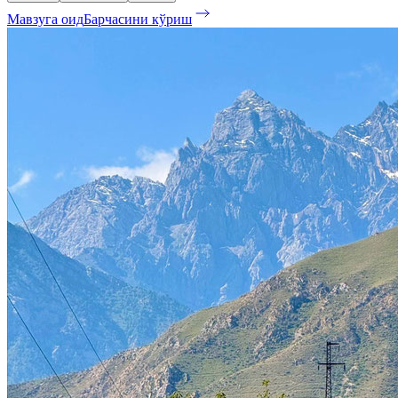
Мавзуга оид
Барчасини кўриш