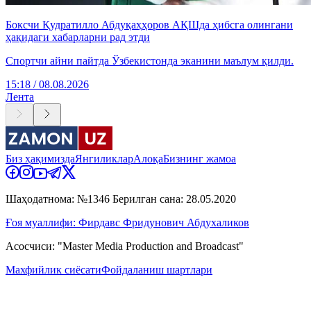
Боксчи Қудратилло Абдуқаҳҳоров АҚШда ҳибсга олингани
ҳақидаги хабарларни рад этди
Спортчи айни пайтда Ўзбекистонда эканини маълум қилди.
15:18 / 08.08.2026
Лента
Биз ҳақимизда
Янгиликлар
Алоқа
Бизнинг жамоа
Шаҳодатнома: №1346 Берилган сана: 28.05.2020
Ғоя муаллифи: Фирдавс Фридунович Абдухаликов
Асосчиси: "Master Media Production and Broadcast"
Махфийлик сиёсати
Фойдаланиш шартлари