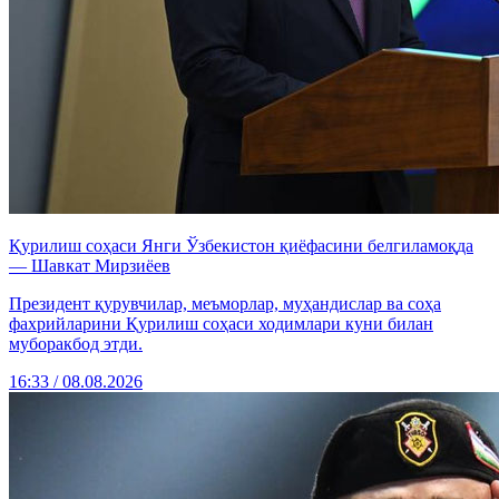
Қурилиш соҳаси Янги Ўзбекистон қиёфасини белгиламоқда
— Шавкат Мирзиёев
Президент қурувчилар, меъморлар, муҳандислар ва соҳа
фахрийларини Қурилиш соҳаси ходимлари куни билан
муборакбод этди.
16:33 / 08.08.2026