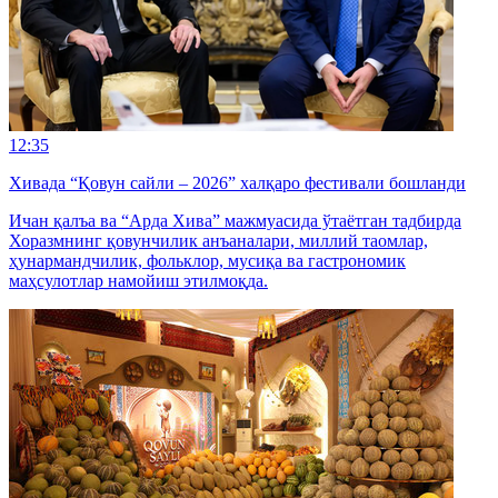
12:35
Хивада “Қовун сайли – 2026” халқаро фестивали бошланди
Ичан қалъа ва “Арда Хива” мажмуасида ўтаётган тадбирда
Хоразмнинг қовунчилик анъаналари, миллий таомлар,
ҳунармандчилик, фольклор, мусиқа ва гастрономик
маҳсулотлар намойиш этилмоқда.