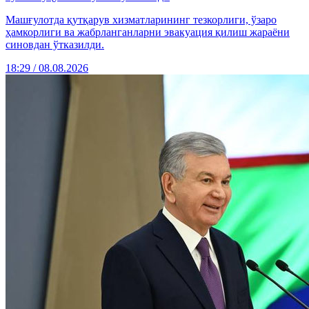
Машғулотда қутқарув хизматларининг тезкорлиги, ўзаро
ҳамкорлиги ва жабрланганларни эвакуация қилиш жараёни
синовдан ўтказилди.
18:29 / 08.08.2026