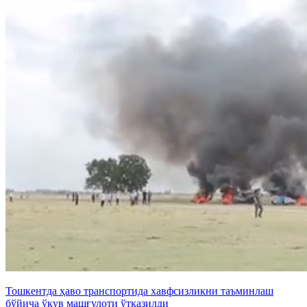
Тошкентда ҳаво транспортида хавфсизликни таъминлаш
бўйича ўқув машғулоти ўтказилди