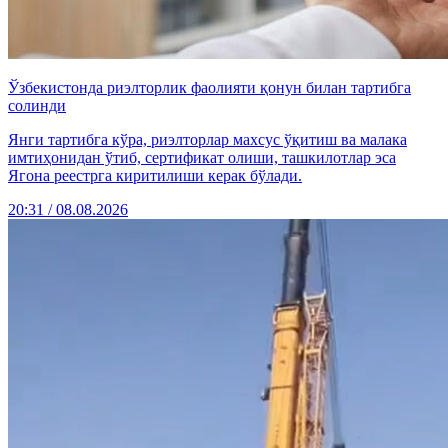
Ўзбекистонда риэлторлик фаолияти қонун билан тартибга
солинди
Янги тартибга кўра, риэлторлар махсус ўқитиш ва малака
имтиҳонидан ўтиб, сертификат олиши, ташкилотлар эса
Ягона реестрга киритилиши керак бўлади.
20:31 / 08.08.2026