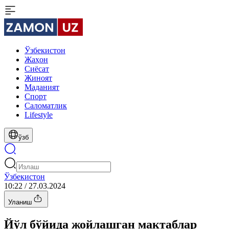
Ўзбекистон
Жаҳон
Сиёсат
Жиноят
Маданият
Спорт
Cаломатлик
Lifestyle
ўзб
Ўзбекистон
10:22 / 27.03.2024
Уланиш
Йўл бўйида жойлашган мактаблар