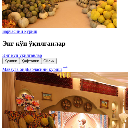
Барчасини кўриш
Энг кўп ўқилганлар
Энг кўп ўқилганлар
Кунлик
Ҳафталик
Ойлик
Мавзуга оид
Барчасини кўриш