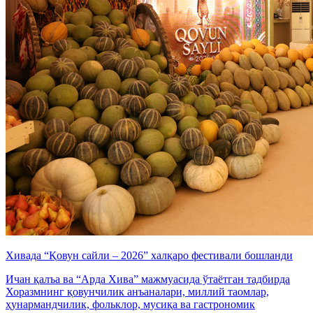
Хивада “Қовун сайли – 2026” халқаро фестивали бошланди
Ичан қалъа ва “Арда Хива” мажмуасида ўтаётган тадбирда
Хоразмнинг қовунчилик анъаналари, миллий таомлар,
ҳунармандчилик, фольклор, мусиқа ва гастрономик