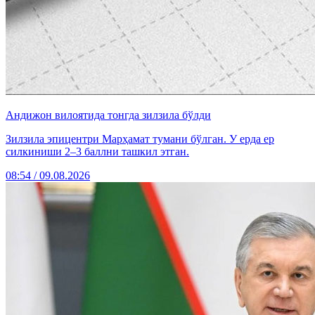
Андижон вилоятида тонгда зилзила бўлди
Зилзила эпицентри Марҳамат тумани бўлган. У ерда ер
силкиниши 2–3 баллни ташкил этган.
08:54 / 09.08.2026