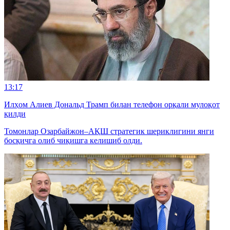
13:17
Илҳом Алиев Дональд Трамп билан телефон орқали мулоқот
қилди
Томонлар Озарбайжон–АҚШ стратегик шериклигини янги
босқичга олиб чиқишга келишиб олди.