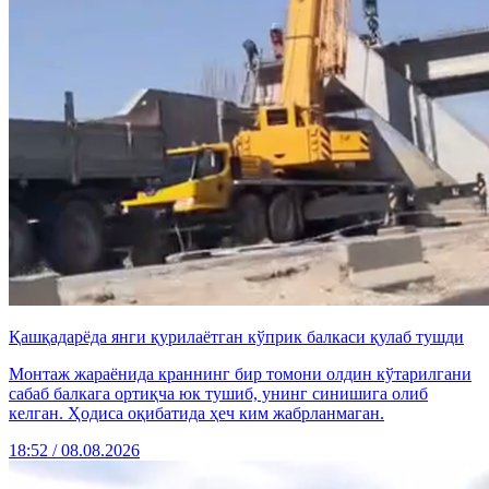
Қашқадарёда янги қурилаётган кўприк балкаси қулаб тушди
Монтаж жараёнида краннинг бир томони олдин кўтарилгани
сабаб балкага ортиқча юк тушиб, унинг синишига олиб
келган. Ҳодиса оқибатида ҳеч ким жабрланмаган.
18:52 / 08.08.2026