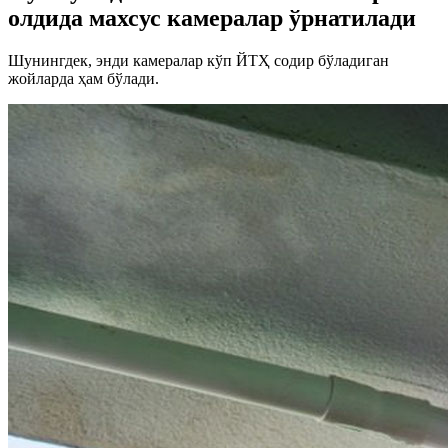
олдида махсус камералар ўрнатилади
Шунингдек, энди камералар кўп ЙТҲ содир бўладиган
жойларда ҳам бўлади.