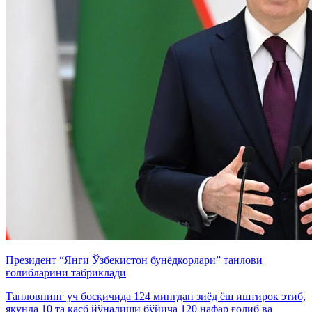
Президент “Янги Ўзбекистон бунёдкорлари” танлови
ғолибларини табриклади
Танловнинг уч босқичида 124 мингдан зиёд ёш иштирок этиб,
якунда 10 та касб йўналиши бўйича 120 нафар ғолиб ва