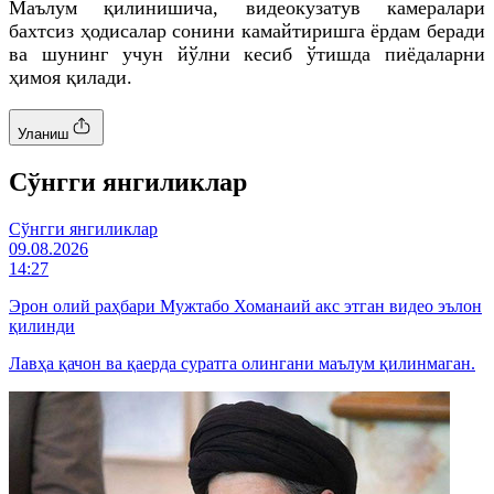
Маълум
қилинишича
, видеокузатув камералари
бахтсиз ҳодисалар сонини камайтиришга ёрдам беради
ва шунинг учун йўлни кесиб ўтишда пиёдаларни
ҳимоя қилади.
Уланиш
Cўнгги янгиликлар
Cўнгги янгиликлар
09.08.2026
14:27
Эрон олий раҳбари Мужтабо Хоманаий акс этган видео эълон
қилинди
Лавҳа қачон ва қаерда суратга олингани маълум қилинмаган.