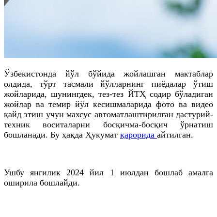
Ўзбекистонда йўл бўйида жойлашган мактаблар
олдида, тўрт тасмали йўлларнинг пиёдалар ўтиш
жойларида, шунингдек, тез-тез
ЙТҲ
содир бўладиган
жойлар ва темир йўл кесишмаларида фото ва видео
қайд этиш учун махсус автоматлаштирилган дастурий-
техник воситаларни босқичма-босқич ўрнатиш
бошланади. Бу ҳақда Ҳукумат
қарорида
айтилган.
Ушбу янгилик 2024 йил 1
июлдан
бошлаб амалга
оширила бошлайди.