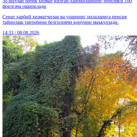
30 йилдан ортиқ хизмат қилган ҳарбийларнинг пенсияси 100
фоизгача оширилади
Сенат ҳарбий хизматчилар ва уларнинг оилаларига пенсия
тайинлаш тартибини белгиловчи қонунни маъқуллади.
14:33 / 08.08.2026