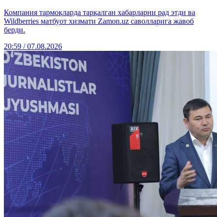
Компания тармоқларда тарқалган хабарларни рад этди ва
Wildberries матбуот хизмати Zamon.uz саволларига жавоб
берди.
20:59 / 07.08.2026