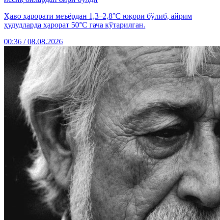
Ҳаво ҳарорати меъёрдан 1,3–2,8°C юқори бўлиб, айрим
ҳудудларда ҳарорат 50°C гача кўтарилган.
00:36 / 08.08.2026