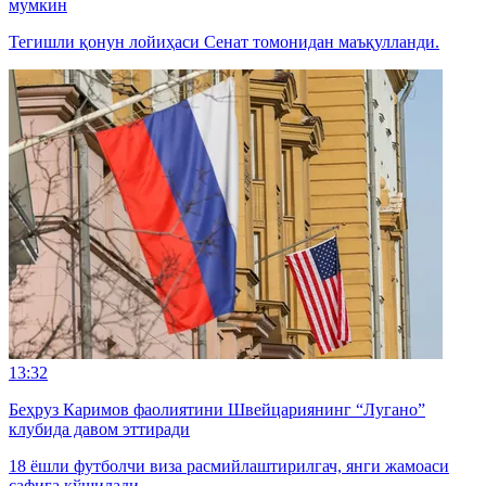
мумкин
Тегишли қонун лойиҳаси Сенат томонидан маъқулланди.
13:32
Беҳруз Каримов фаолиятини Швейцариянинг “Лугано”
клубида давом эттиради
18 ёшли футболчи виза расмийлаштирилгач, янги жамоаси
сафига қўшилади.