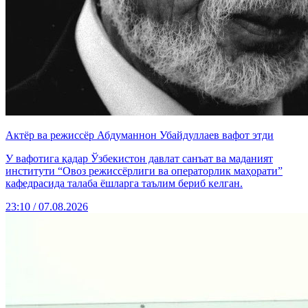
Актёр ва режиссёр Абдуманнон Убайдуллаев вафот этди
У вафотига қадар Ўзбекистон давлат санъат ва маданият
институти “Овоз режиссёрлиги ва операторлик маҳорати”
кафедрасида талаба ёшларга таълим бериб келган.
23:10 / 07.08.2026