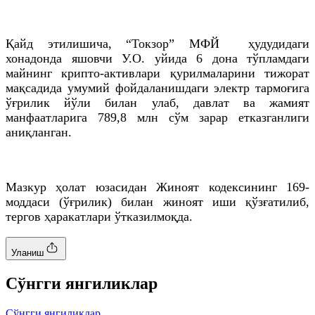
Қайд
этилишича
, “Токзор”
МФЙ
ҳудудидаги
хонадонда яшовчи У.
О
. уйида 6 дона тўпламдаги
майнинг
крипто
-активлари қурилмаларини тижорат
мақсадида умумий
фойдаланишдаги
электр тармоғига
ўғрилик йўли билан улаб, давлат ва жамият
манфаатларига 789,8
млн
сўм зарар етказганлиги
аниқланган.
Мазкур ҳолат юзасидан Жиноят кодексининг 169-
моддаси (ўғрилик) билан жиноят иши қўзғатилиб,
тергов ҳаракатлари ўтказилмоқда.
Уланиш
Cўнгги янгиликлар
Cўнгги янгиликлар