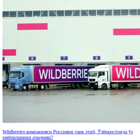
Wildberries компанияси Россияни тарк этиб, Ўзбекистонда ўз
омборларини очадими?