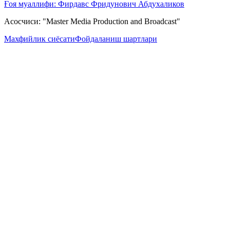
Ғоя муаллифи: Фирдавс Фридунович Абдухаликов
Асосчиси: "Master Media Production and Broadcast"
Махфийлик сиёсати
Фойдаланиш шартлари