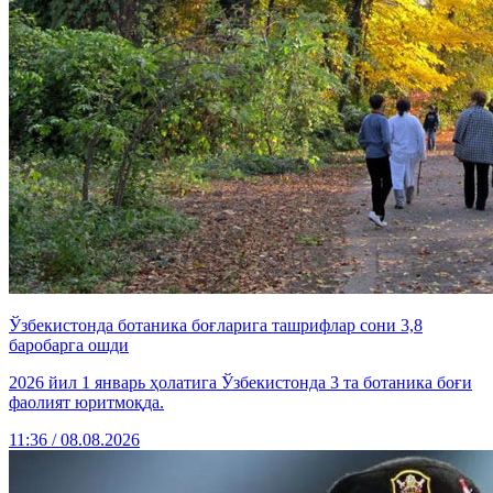
Ўзбекистонда ботаника боғларига ташрифлар сони 3,8
баробарга ошди
2026 йил 1 январь ҳолатига Ўзбекистонда 3 та ботаника боғи
фаолият юритмоқда.
11:36 / 08.08.2026