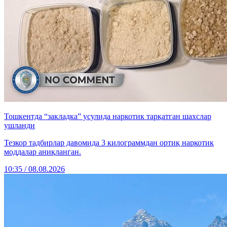
Тошкентда “закладка” усулида наркотик тарқатган шахслар
ушланди
Тезкор тадбирлар давомида 3 килограммдан ортиқ наркотик
моддалар аниқланган.
10:35 / 08.08.2026