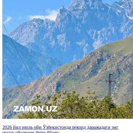
2026 йил июль ойи Ўзбекистонда рекорд даражадаги энг
иссиқ ойлардан бири бўлди