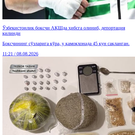
Ўзбекистонлик боксчи АҚШда ҳибсга олиниб, депортация
қилинди
Боксчининг сўзларига кўра, у қамоқхонада 45 кун сақланган.
11:21 / 08.08.2026