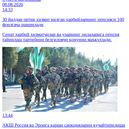
08.08.2026
14:33
30 йилдан ортиқ хизмат қилган ҳарбийларнинг пенсияси 100
фоизгача оширилади
Сенат ҳарбий хизматчилар ва уларнинг оилаларига пенсия
тайинлаш тартибини белгиловчи қонунни маъқуллади.
13:44
АҚШ Россия ва Эронга қарши санкцияларни кучайтирилиши