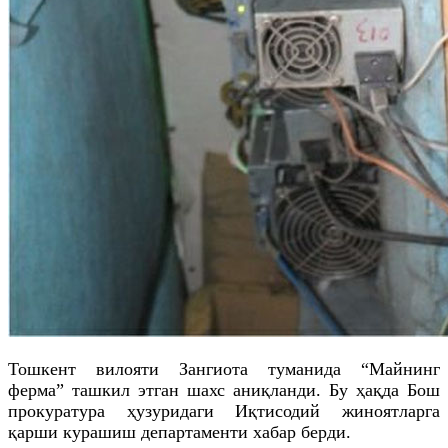
Тошкент вилояти Зангиота туманида “Майнинг
ферма” ташкил этган шахс аниқланди. Бу ҳақда Бош
прокуратура ҳузуридаги Иқтисодий жиноятларга
қарши курашиш департаменти хабар берди.