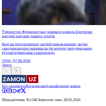
Ўзбекистон Журналистлар уюшмаси қошида Блогерлар
ижодий кенгаши ташкил этилди
Кенгаш блогерларнинг касбий ривожланиши, медиа
саводхонлигини ошириш ва ёш контент яратувчиларни
қўллаб-қувватлашга қаратилади.
19:04 / 07.08.2026
Лента
Биз ҳақимизда
Янгиликлар
Алоқа
Бизнинг жамоа
Шаҳодатнома: №1346 Берилган сана: 28.05.2020