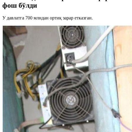
фош бўлди
У давлатга 700 млндан ортиқ зарар етказган.