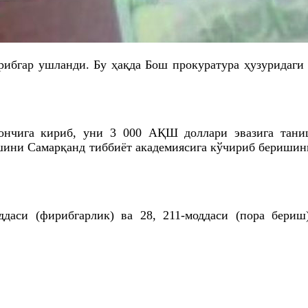
ибгар ушланди. Бу ҳақда Бош прокуратура ҳузуридаг
нчига кириб, уни 3 000 АҚШ доллари эвазига таниш
шини Самарқанд тиббиёт академиясига кўчириб беришин
даси (фирибгарлик) ва 28, 211-моддаси (пора бериш