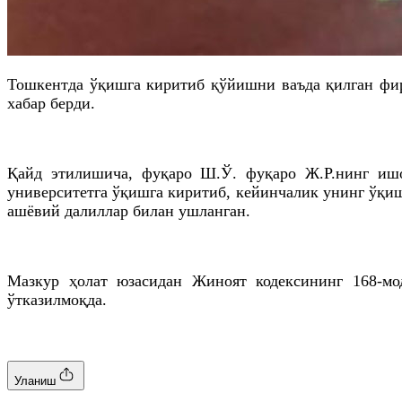
Тошкентда ўқишга киритиб қўйишни ваъда қилган фир
хабар берди.
Қайд
этилишича
, фуқаро
Ш
.Ў. фуқаро
Ж
.
Р
.
нинг
ишо
университетга ўқишга киритиб, кейинчалик унинг ўқи
ашёвий далиллар билан ушланган.
Мазкур ҳолат юзасидан Жиноят кодексининг 168-мод
ўтказилмоқда.
Уланиш