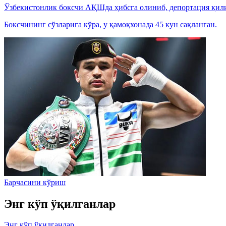
Ўзбекистонлик боксчи АҚШда ҳибсга олиниб, депортация қил
Боксчининг сўзларига кўра, у қамоқхонада 45 кун сақланган.
Барчасини кўриш
Энг кўп ўқилганлар
Энг кўп ўқилганлар