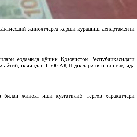
и Иқтисодий жиноятларга қарши курашиш департаменти
лари ёрдамида қўшни Қозоғистон Республикасидаги
и айтиб, олдиндан 1 500 АҚШ долларини олган вақтида
) билан жиноят иши қўзғатилиб, тергов ҳаракатлари