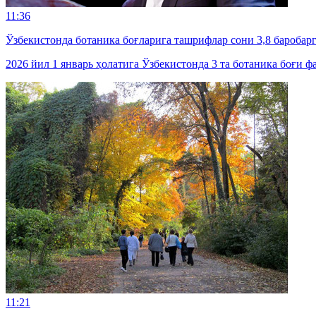
11:36
Ўзбекистонда ботаника боғларига ташрифлар сони 3,8 баробар
2026 йил 1 январь ҳолатига Ўзбекистонда 3 та ботаника боғи 
11:21