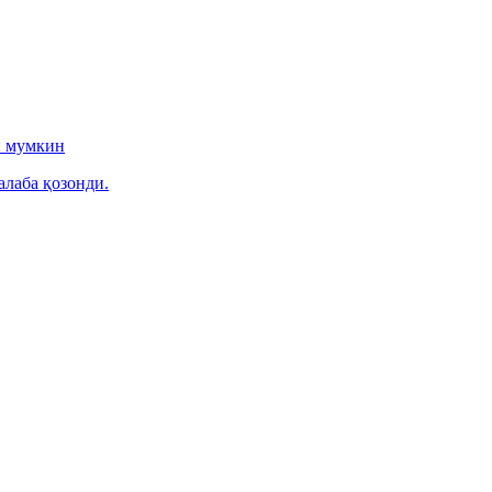
и мумкин
алаба қозонди.