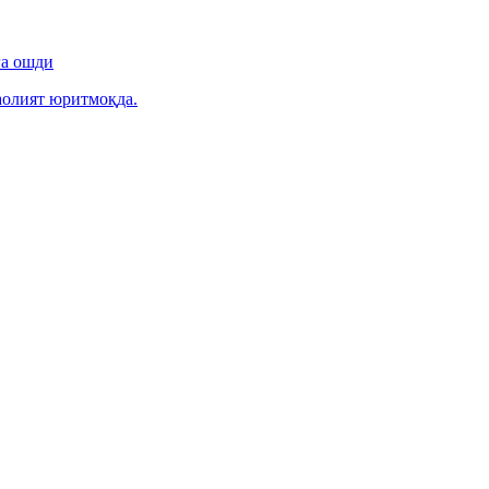
га ошди
фаолият юритмоқда.