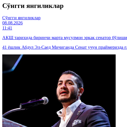
Cўнгги янгиликлар
Cўнгги янгиликлар
08.08.2026
11:41
АҚШ тарихида биринчи марта мусулмон эркак сенатор бўлиш
41 ёшлик Абдул Эл-Саед Мичиганда Сенат учун праймеризда ғ