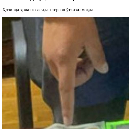
Ҳозирда ҳолат юзасидан тергов ўтказилмоқда.