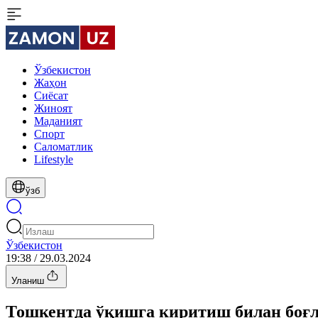
Ўзбекистон
Жаҳон
Сиёсат
Жиноят
Маданият
Спорт
Cаломатлик
Lifestyle
ўзб
Ўзбекистон
19:38 / 29.03.2024
Уланиш
Тошкентда ўқишга киритиш билан боғ