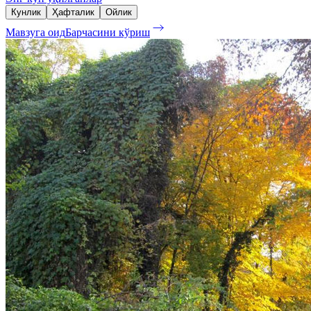
Кунлик
Ҳафталик
Ойлик
Мавзуга оид
Барчасини кўриш