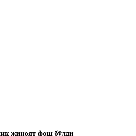
лиқ жиноят фош бўлди