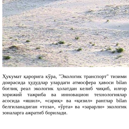
Ҳукумат қарорига кўра, "Экологик транспорт" тизими
доирасида ҳудудлар улардаги атмосфера ҳавоси bilan
боғлиқ реал экологик ҳолатдан келиб чиқиб, илғор
хорижий тажриба ва инновацион технологиялар
асосида «яшил», «сариқ» ва «қизил» ранглар bilan
белгиланадиган «тоза», «ўрта» ва «зарарли» экологик
зоналарга ажратиб борилади.