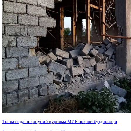
Тошкентда ноқонуний қурилма МИБ орқали буздирилди