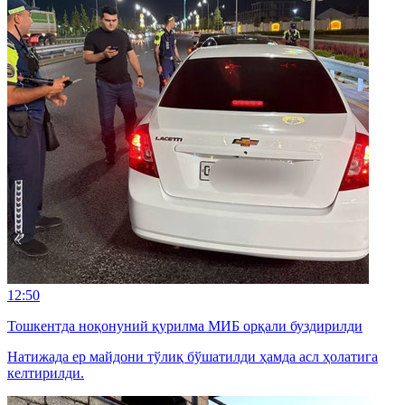
12:50
Тошкентда ноқонуний қурилма МИБ орқали буздирилди
Натижада ер майдони тўлиқ бўшатилди ҳамда асл ҳолатига
келтирилди.