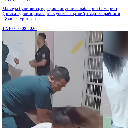
Маълум бўлишича, қарздор қонуний талабларни бажариш
ўрнига турли идораларга мурожаат қилиб, ижро жараёнини
чўзишга уринган.
12:40 / 10.08.2026