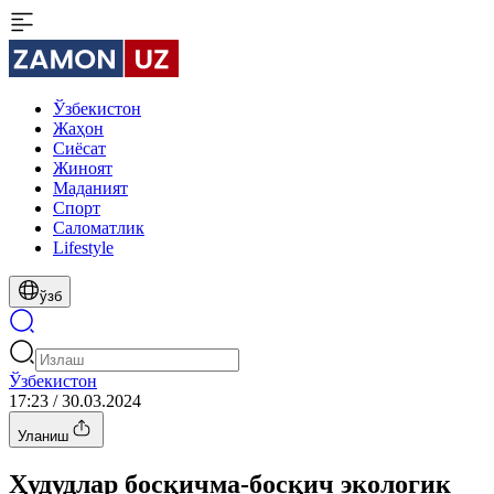
Ўзбекистон
Жаҳон
Сиёсат
Жиноят
Маданият
Спорт
Cаломатлик
Lifestyle
ўзб
Ўзбекистон
17:23 / 30.03.2024
Уланиш
Ҳудудлар босқичма-босқич экологик