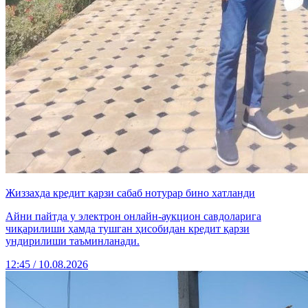
Жиззахда кредит қарзи сабаб нотурар бино хатланди
Айни пайтда у электрон онлайн-аукцион савдоларига
чиқарилиши ҳамда тушган ҳисобидан кредит қарзи
ундирилиши таъминланади.
12:45 / 10.08.2026