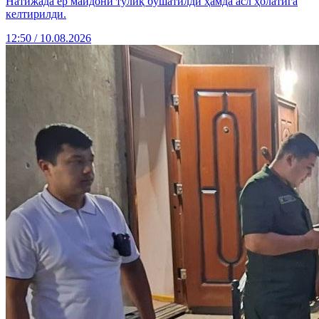
Натижада ер майдони тўлиқ бўшатилди ҳамда асл ҳолатига
келтирилди.
12:50 / 10.08.2026