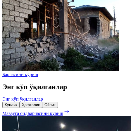
Барчасини кўриш
Энг кўп ўқилганлар
Энг кўп ўқилганлар
Кунлик
Ҳафталик
Ойлик
Мавзуга оид
Барчасини кўриш