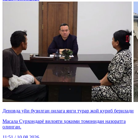
Деновда уйи бузилган оилага янги турар жой қуриб берилади
Масала Сурхондарё вилояти ҳокими томонидан назоратга
олинган.
11:51 / 10.08.2026