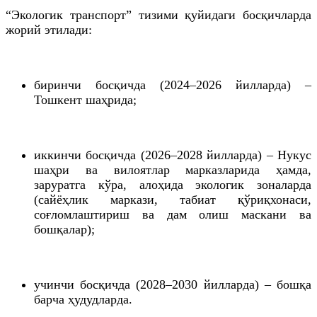
“Экологик транспорт” тизими қуйидаги босқичларда
жорий этилади:
биринчи босқичда (2024–2026 йилларда) –
Тошкент шаҳрида;
иккинчи босқичда (2026–2028 йилларда) – Нукус
шаҳри ва вилоятлар марказларида ҳамда,
заруратга кўра, алоҳида экологик зоналарда
(сайёҳлик маркази, табиат қўриқхонаси,
соғломлаштириш ва дам олиш маскани ва
бошқалар);
учинчи босқичда (2028–2030 йилларда) – бошқа
барча ҳудудларда.