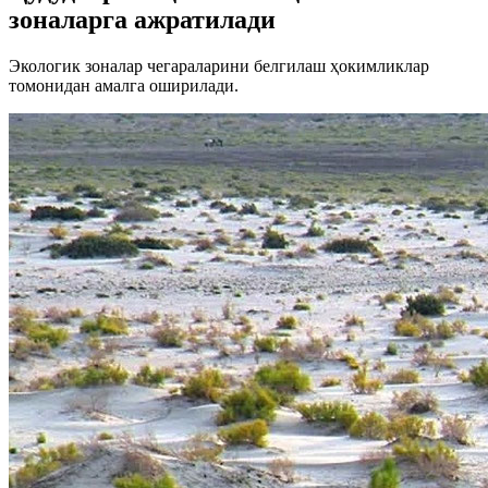
зоналарга ажратилади
Экологик зоналар чегараларини белгилаш ҳокимликлар
томонидан амалга оширилади.