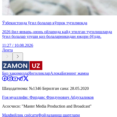
Ўзбекистонда ўғил болалар кўпроқ туғилмоқда
2026 йил январь–июнь ойларида қайд этилган туғилишларда
ўғил болалар улуши қиз болаларникидан юқори бўлди.
11:27 / 10.08.2026
Лента
Биз ҳақимизда
Янгиликлар
Алоқа
Бизнинг жамоа
Шаҳодатнома: №1346 Берилган сана: 28.05.2020
Ғоя муаллифи: Фирдавс Фридунович Абдухаликов
Асосчиси: "Master Media Production and Broadcast"
Махфийлик сиёсати
Фойдаланиш шартлари