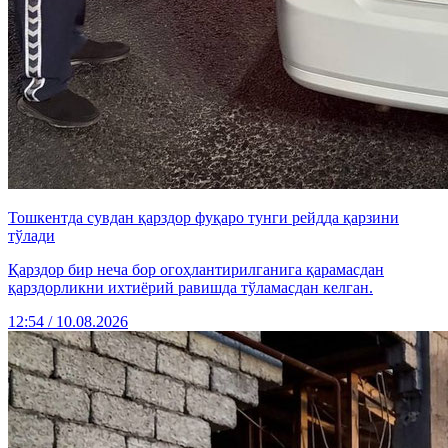
Тошкентда сувдан қарздор фуқаро тунги рейдда қарзини
тўлади
Қарздор бир неча бор огоҳлантирилганига қарамасдан
қарздорликни ихтиёрий равишда тўламасдан келган.
12:54 / 10.08.2026