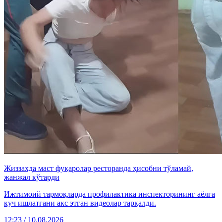
Жиззахда маст фуқаролар ресторанда ҳисобни тўламай,
жанжал кўтарди
Ижтимоий тармоқларда профилактика инспекторининг аёлга
куч ишлатгани акс этган видеолар тарқалди.
12:23 / 10.08.2026