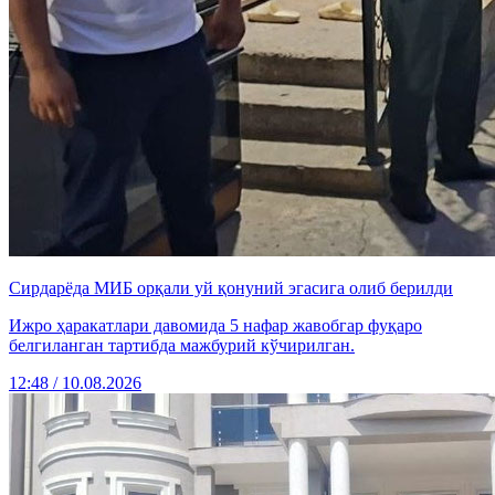
Сирдарёда МИБ орқали уй қонуний эгасига олиб берилди
Ижро ҳаракатлари давомида 5 нафар жавобгар фуқаро
белгиланган тартибда мажбурий кўчирилган.
12:48 / 10.08.2026