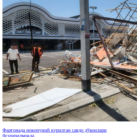
Фарғонада ноқонуний қурилган савдо дўконлари
буздирилмоқда