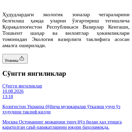
Ҳудудлардаги экологик зоналар чегараларини
белгилаш ҳамда уларни ўзгартириш тегишлича
Қорақалпоғистон Республикаси Вазирлар Кенгаши,
Тошкент шаҳар ва вилоятлар ҳокимликлари
томонидан Экология вазирлиги таклифига асосан
амалга оширилади.
Уланиш
Cўнгги янгиликлар
Cўнгги янгиликлар
10.08.2026
13:18
Қозоғистон Украина бўйича музокаралар ўтказиш учун ўз
ҳудудини таклиф қилди
Москва Остонанинг можарони тинч йўл билан ҳал этишга
қаратилган саъй-ҳаракатларини юқори баҳоламоқда.