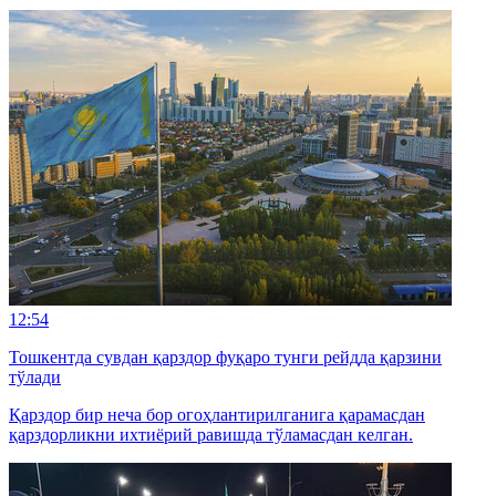
12:54
Тошкентда сувдан қарздор фуқаро тунги рейдда қарзини
тўлади
Қарздор бир неча бор огоҳлантирилганига қарамасдан
қарздорликни ихтиёрий равишда тўламасдан келган.