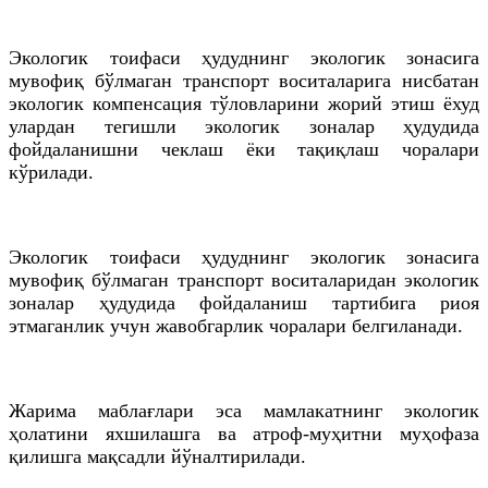
Экологик тоифаси ҳудуднинг экологик зонасига
мувофиқ бўлмаган транспорт воситаларига нисбатан
экологик компенсация тўловларини жорий этиш ёхуд
улардан тегишли экологик зоналар ҳудудида
фойдаланишни чеклаш ёки тақиқлаш чоралари
кўрилади.
Экологик тоифаси ҳудуднинг экологик зонасига
мувофиқ бўлмаган транспорт воситаларидан экологик
зоналар ҳудудида фойдаланиш тартибига риоя
этмаганлик учун жавобгарлик чоралари белгиланади.
Жарима маблағлари эса мамлакатнинг экологик
ҳолатини яхшилашга ва атроф-муҳитни муҳофаза
қилишга мақсадли йўналтирилади.