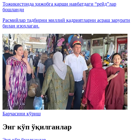
Тожикистонда ҳижобга қарши навбатдаги “рейд”лар
бошланди
Расмийлар тадбирни миллий қадриятларни асраш зарурати
билан изоҳлаган.
Барчасини кўриш
Энг кўп ўқилганлар
Энг кўп ўқилганлар