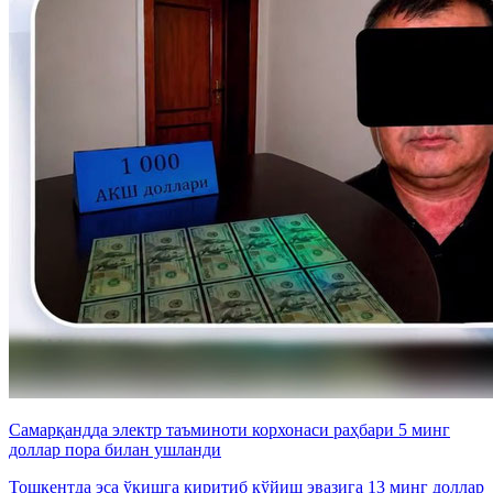
Самарқандда электр таъминоти корхонаси раҳбари 5 минг
доллар пора билан ушланди
Тошкентда эса ўқишга киритиб қўйиш эвазига 13 минг доллар