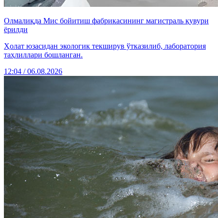
Олмалиқда Мис бойитиш фабрикасининг магистраль қувури
ёрилди
Ҳолат юзасидан экологик текширув ўтказилиб, лаборатория
таҳлиллари бошланган.
12:04 / 06.08.2026