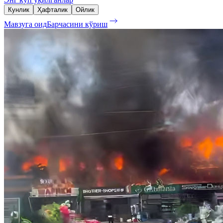
Кунлик
Ҳафталик
Ойлик
Мавзуга оид
Барчасини кўриш