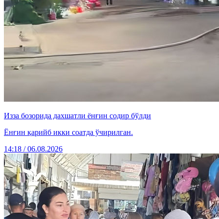
Изза бозорида дахшатли ёнғин содир бўлди
Ёнғин қарийб икки соатда ўчирилган.
14:18 / 06.08.2026