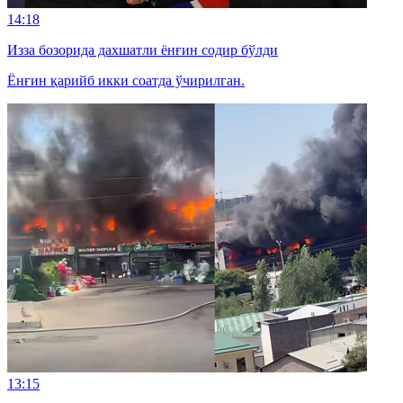
14:18
Изза бозорида дахшатли ёнғин содир бўлди
Ёнғин қарийб икки соатда ўчирилган.
13:15