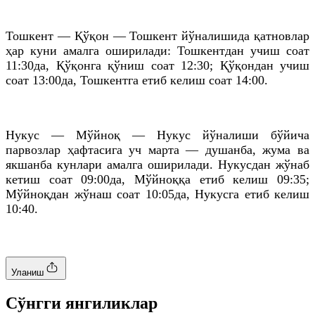
Тошкент — Қўқон — Тошкент йўналишида
қатновлар
ҳар куни амалга оширилади: Тошкентдан учиш соат
11:30да, Қўқонга қўниш соат 12:30; Қўқондан учиш
соат 13:00да, Тошкентга етиб келиш соат 14:00.
Нукус — Мўйноқ — Нукус йўналиши бўйича
парвозлар ҳафтасига уч марта — душанба, жума ва
якшанба кунлари амалга оширилади. Нукусдан жўнаб
кетиш соат 09:00да, Мўйноққа етиб келиш 09:35;
Мўйноқдан
жўнаш соат 10:05да, Нукусга етиб келиш
10:40.
Уланиш
Cўнгги янгиликлар