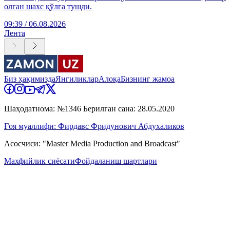
олган шахс қўлга тушди.
09:39 / 06.08.2026
Лента
Биз ҳақимизда
Янгиликлар
Алоқа
Бизнинг жамоа
Шаҳодатнома: №1346 Берилган сана: 28.05.2020
Ғоя муаллифи: Фирдавс Фридунович Абдухаликов
Асосчиси: "Master Media Production and Broadcast"
Махфийлик сиёсати
Фойдаланиш шартлари