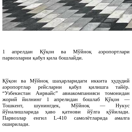
1 апрелдан Қўқон ва Мўйноқ аэропортлари
парвозларни қабул қила бошлайди.
Қўқон ва Мўйноқ шаҳарларидаги иккита ҳудудий
аэропортлар рейсларни қабул қилишга тайёр.
“
Узбекистан
Аирвайс” авиакомпанияси томонидан
жорий йилнинг 1 апрелидан бошлаб Қўқон —
Тошкент, шунингдек, Мўйноқ — Нукус
йўналишларида ҳаво
қатнови
йўлга қўйилади.
Парвозлар енгил
L
-410 самолётларида амалга
оширилади.