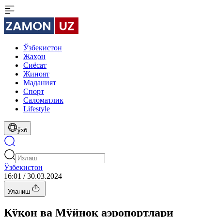
Ўзбекистон
Жаҳон
Сиёсат
Жиноят
Маданият
Спорт
Cаломатлик
Lifestyle
ўзб
Ўзбекистон
16:01 / 30.03.2024
Уланиш
Қўқон ва Мўйноқ аэропортлари