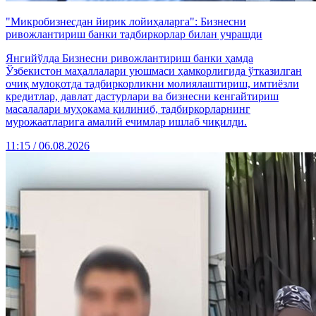
"Микробизнесдан йирик лойиҳаларга": Бизнесни
ривожлантириш банки тадбиркорлар билан учрашди
Янгийўлда Бизнесни ривожлантириш банки ҳамда
Ўзбекистон маҳаллалари уюшмаси ҳамкорлигида ўтказилган
очиқ мулоқотда тадбиркорликни молиялаштириш, имтиёзли
кредитлар, давлат дастурлари ва бизнесни кенгайтириш
масалалари муҳокама қилиниб, тадбиркорларнинг
мурожаатларига амалий ечимлар ишлаб чиқилди.
11:15 / 06.08.2026