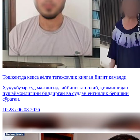
Тошкентда кекса аёлга тегажоғлик қилган йигит қамалди
Ҳуқуқбузар суд мажлисида айбини тан олиб, қилмишидан
пушаймонлигини билдирган ва суддан енгиллик беришни
сўраган.
10:28 / 06.08.2026