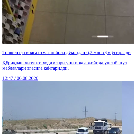
Тошкентда вояга етмаган бола дўкондан 6,2 млн сўм ўғирлади
Қўриқлаш хизмати ходимлари уни воқеа жойида ушлаб, пул
маблағлари эгасига қайтарилди.
12:47 / 06.08.2026