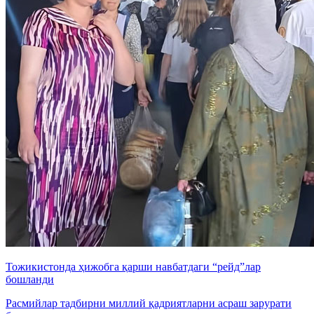
Тожикистонда ҳижобга қарши навбатдаги “рейд”лар
бошланди
Расмийлар тадбирни миллий қадриятларни асраш зарурати