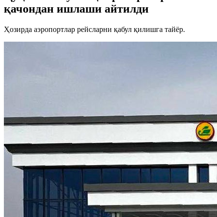
қачондан ишлаши айтилди
Ҳозирда аэропортлар рейсларни қабул қилишга тайёр.