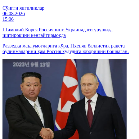
Cўнгги янгиликлар
06.08.2026
15:06
Шимолий Корея Россиянинг Украинадаги урушида
иштирокини кенгайтирмоқда
Разведка маълумотларига кўра, Пхенян баллистик ракета
бўлинмаларини ҳам Россия ҳудудига юборишни бошлаган.