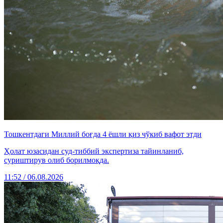
Тошкентдаги Миллий боғда 4 ёшли қиз чўкиб вафот этди
Ҳолат юзасидан суд-тиббий экспертиза тайинланиб,
суриштирув олиб борилмоқда.
11:52 / 06.08.2026