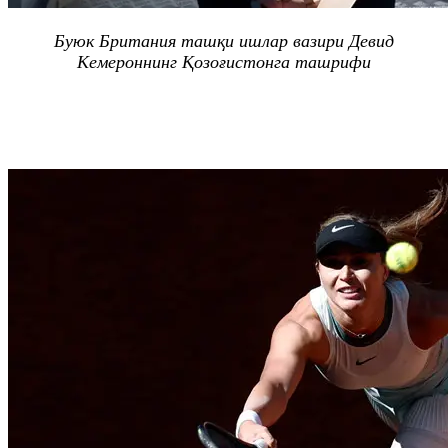
Буюк Британия ташқи ишлар вазири
Девид
Кемероннинг
Қозоғистонга ташрифи