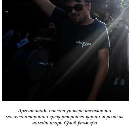
Аргентинада давлат университетларини
молиялаштиришни қисқартиришга қарши норозилик
намойишлари бўлиб ўтмоқда