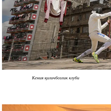
Кения
қиличбозлик клуби