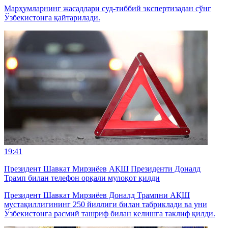
Марҳумларнинг жасадлари суд-тиббий экспертизадан сўнг
Ўзбекистонга қайтарилади.
19:41
Президент Шавкат Мирзиёев АҚШ Президенти Доналд
Трамп билан телефон орқали мулоқот қилди
Президент Шавкат Мирзиёев Доналд Трампни АҚШ
мустақиллигининг 250 йиллиги билан табриклади ва уни
Ўзбекистонга расмий ташриф билан келишга таклиф қилди.