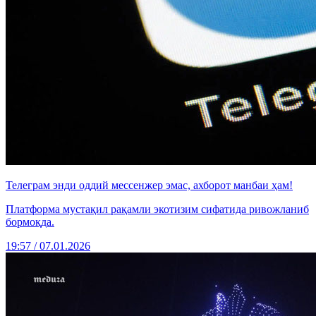
Телеграм энди оддий мессенжер эмас, ахборот манбаи ҳам!
Платформа мустақил рақамли экотизим сифатида ривожланиб
бормоқда.
19:57 / 07.01.2026