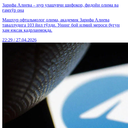
Зарифа Алиева – нур улашувчи шифокор, фидойи олима ва
ғамхўр она
Машҳур офтальмолог олима, академик Зарифа Алиева
таваллудига 103 йил тўлди. Унинг бой илмий мероси бугун
ҳам юксак қадрланмоқда.
22:29 / 27.04.2026