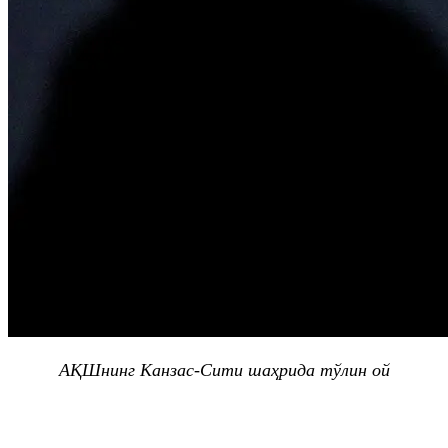
АҚШнинг
Канзас
-Сити шаҳрида тўлин ой