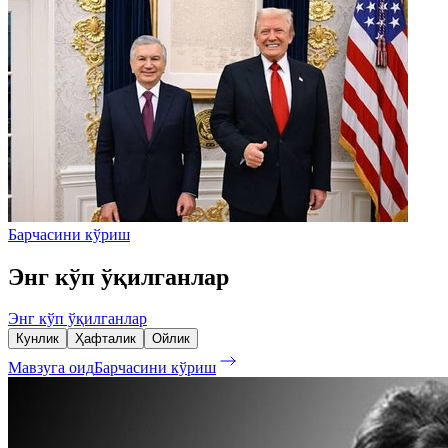
Барчасини кўриш
Энг кўп ўқилганлар
Энг кўп ўқилганлар
Кунлик
Ҳафталик
Ойлик
Мавзуга оид
Барчасини кўриш