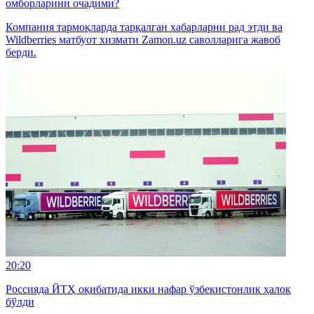
омборларини очадими?
Компания тармоқларда тарқалган хабарларни рад этди ва
Wildberries матбуот хизмати Zamon.uz саволларига жавоб
берди.
20:20
Россияда ЙТҲ оқибатида икки нафар ўзбекистонлик ҳалок
бўлди