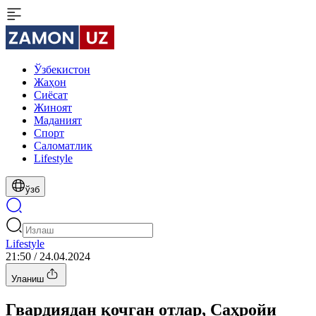
Ўзбекистон
Жаҳон
Сиёсат
Жиноят
Маданият
Спорт
Cаломатлик
Lifestyle
ўзб
Lifestyle
21:50 / 24.04.2024
Уланиш
Гвардиядан қочган отлар, Саҳройи