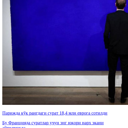
Парижда кўк рангдаги сурат 18,4 млн еврога сотилди
Бу Францияда суратлар учун энг юқори нарх экани
айтилмоқда.