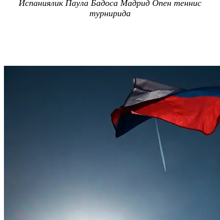
Испаниялик
Паула
Бадоса
Мадрид
Опен
теннис
турнирида