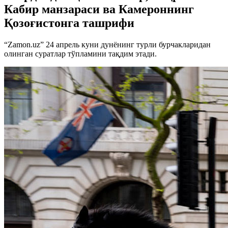
Кабир манзараси ва Камероннинг
Қозоғистонга ташрифи
“Zamon.uz” 24 апрель куни дунёнинг турли бурчакларидан
олинган суратлар тўпламини тақдим этади.