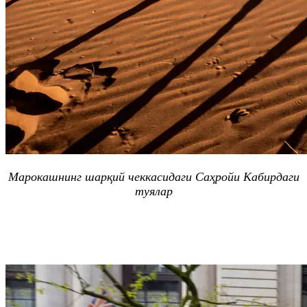
Марокашнинг шарқий чеккасидаги Саҳройи Кабирдаги
туялар