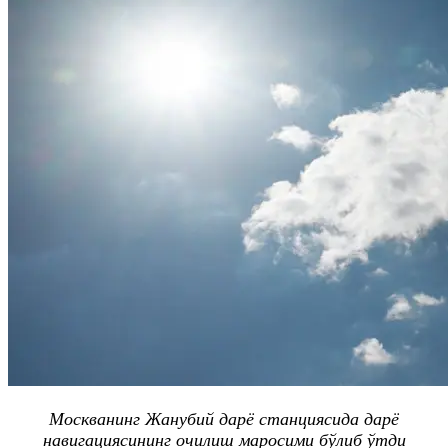
Москванинг Жанубий дарё станциясида дарё
навигациясининг очилиш маросими бўлиб ўтди