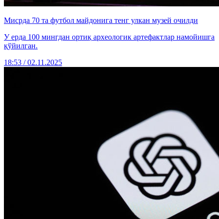
Мисрда 70 та футбол майдонига тенг улкан музей очилди
У ерда 100 мингдан ортиқ археологик артефактлар намойишга
қўйилган.
18:53 / 02.11.2025