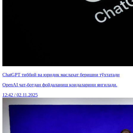
ChatGPT тиббий ва юридик маслаҳат беришни тўхтатади
OpenAI чат-ботдан фойдаланиш қоидаларини янгилади.
12:42 / 02.11.2025