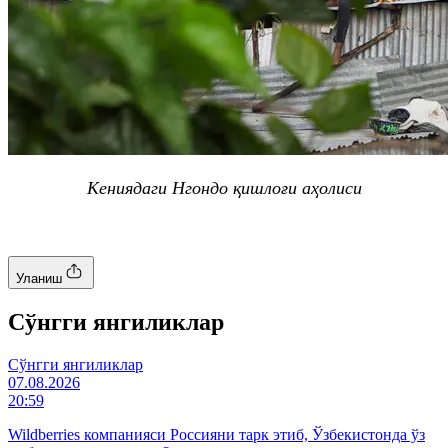
Кениядаги
Нгондо
қишлоғи аҳолиси
Уланиш
Cўнгги янгиликлар
Cўнгги янгиликлар
07.08.2026
20:59
Wildberries компанияси Россияни тарк этиб, Ўзбекистонда ўз