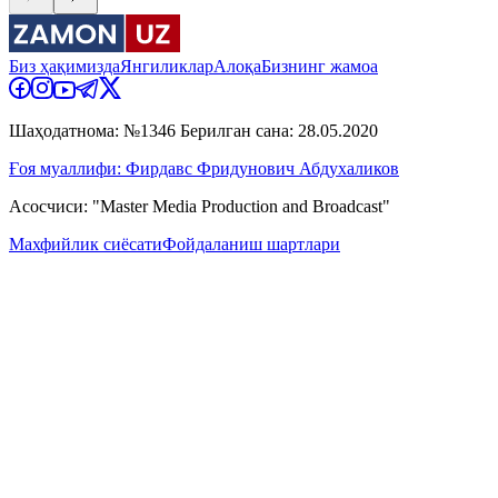
Биз ҳақимизда
Янгиликлар
Алоқа
Бизнинг жамоа
Шаҳодатнома: №1346 Берилган сана: 28.05.2020
Ғоя муаллифи: Фирдавс Фридунович Абдухаликов
Асосчиси: "Master Media Production and Broadcast"
Махфийлик сиёсати
Фойдаланиш шартлари