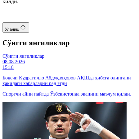
қилди.
Уланиш
Cўнгги янгиликлар
Cўнгги янгиликлар
08.08.2026
15:18
Боксчи Қудратилло Абдуқаҳҳоров АҚШда ҳибсга олингани
ҳақидаги хабарларни рад этди
Спортчи айни пайтда Ўзбекистонда эканини маълум қилди.