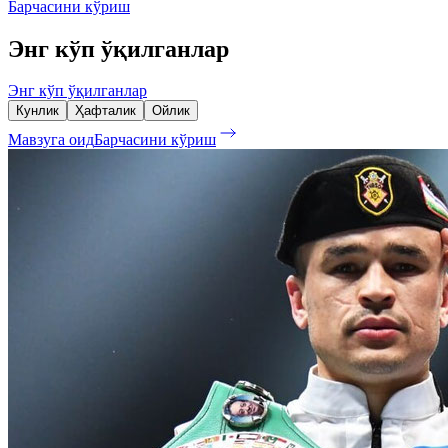
Барчасини кўриш
Энг кўп ўқилганлар
Энг кўп ўқилганлар
Кунлик
Ҳафталик
Ойлик
Мавзуга оид
Барчасини кўриш