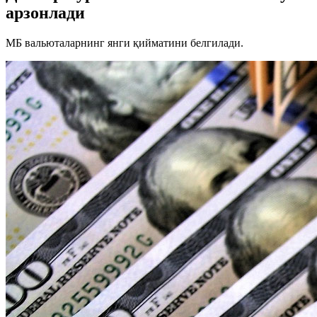
арзонлади
МБ вальюталарнинг янги қийматини белгилади.