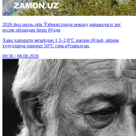
2026 йил июль ойи Ўзбекистонда рекорд даражадаги энг
иссиқ ойлардан бири бўлди
Ҳаво ҳарорати меъёрдан 1,3–2,8°C юқори бўлиб, айрим
ҳудудларда ҳарорат 50°C гача кўтарилган.
00:36 / 08.08.2026