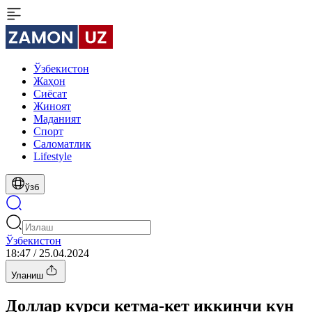
Ўзбекистон
Жаҳон
Сиёсат
Жиноят
Маданият
Спорт
Cаломатлик
Lifestyle
ўзб
Ўзбекистон
18:47 / 25.04.2024
Уланиш
Доллар курси кетма-кет иккинчи кун