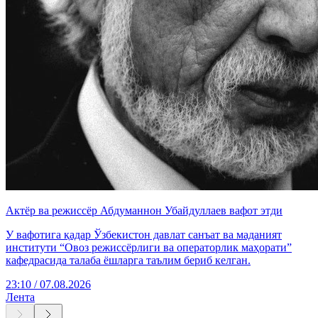
Актёр ва режиссёр Абдуманнон Убайдуллаев вафот этди
У вафотига қадар Ўзбекистон давлат санъат ва маданият
институти “Овоз режиссёрлиги ва операторлик маҳорати”
кафедрасида талаба ёшларга таълим бериб келган.
23:10 / 07.08.2026
Лента