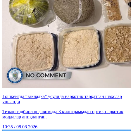
Тошкентда “закладка” усулида наркотик тарқатган шахслар
ушланди
Тезкор тадбирлар давомида 3 килограммдан ортиқ наркотик
моддалар аниқланган.
10:35 / 08.08.2026