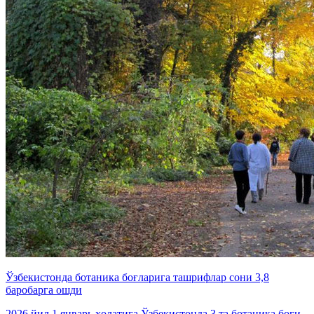
Ўзбекистонда ботаника боғларига ташрифлар сони 3,8
баробарга ошди
2026 йил 1 январь ҳолатига Ўзбекистонда 3 та ботаника боғи