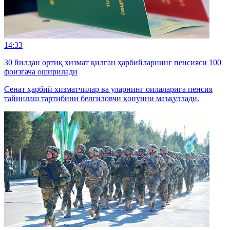
14:33
30 йилдан ортиқ хизмат қилган ҳарбийларнинг пенсияси 100
фоизгача оширилади
Сенат ҳарбий хизматчилар ва уларнинг оилаларига пенсия
тайинлаш тартибини белгиловчи қонунни маъқуллади.