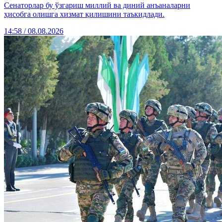
Сенаторлар бу ўзгариш миллий ва диний анъаналарни
ҳисобга олишга хизмат қилишини таъкидлади.
14:58 / 08.08.2026