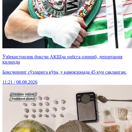
Ўзбекистонлик боксчи АҚШда ҳибсга олиниб, депортация
қилинди
Боксчининг сўзларига кўра, у қамоқхонада 45 кун сақланган.
11:21 / 08.08.2026