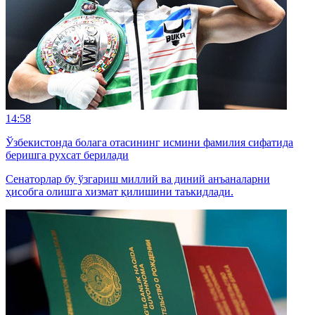
14:58
Ўзбекистонда болага отасининг исмини фамилия сифатида
беришга рухсат берилади
Сенаторлар бу ўзгариш миллий ва диний анъаналарни
ҳисобга олишга хизмат қилишини таъкидлади.