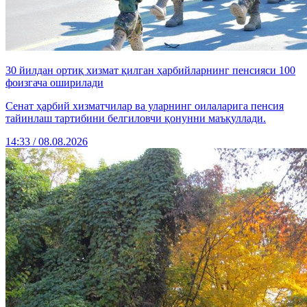
30 йилдан ортиқ хизмат қилган ҳарбийларнинг пенсияси 100
фоизгача оширилади
Сенат ҳарбий хизматчилар ва уларнинг оилаларига пенсия
тайинлаш тартибини белгиловчи қонунни маъқуллади.
14:33 / 08.08.2026