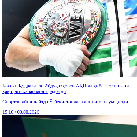
Боксчи Қудратилло Абдуқаҳҳоров АҚШда ҳибсга олингани
ҳақидаги хабарларни рад этди
Спортчи айни пайтда Ўзбекистонда эканини маълум қилди.
15:18 / 08.08.2026