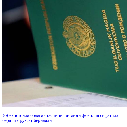
Ўзбекистонда болага отасининг исмини фамилия сифатида
беришга рухсат берилади