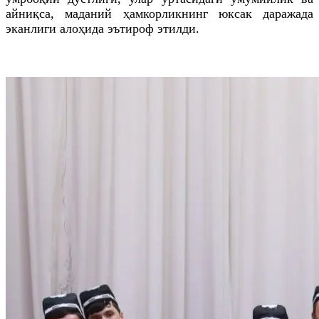
айниқса, маданий ҳамкорликнинг юксак даражада
эканлиги алоҳида эътироф этилди.