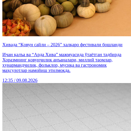
Хивада “Қовун сайли – 2026” халқаро фестивали бошланди
Ичан қалъа ва “Арда Хива” мажмуасида ўтаётган тадбирда
Хоразмнинг қовунчилик анъаналари, миллий таомлар,
ҳунармандчилик, фольклор, мусиқа ва гастрономик
маҳсулотлар намойиш этилмоқда.
12:35 / 09.08.2026