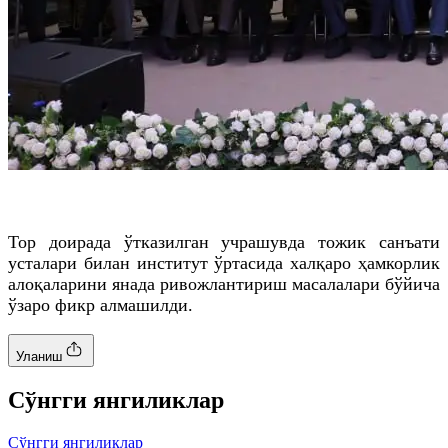
Тор доирада ўтказилган учрашувда тожик санъати
усталари билан институт ўртасида халқаро ҳамкорлик
алоқаларини янада ривожлантириш масалалари бўйича
ўзаро фикр алмашилди.
Уланиш
Cўнгги янгиликлар
Cўнгги янгиликлар