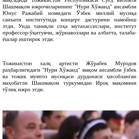
Шашмақом ижрочиларининг "Нури Хўжанд" ансамбли
Юнус Ражабий номидаги Ўзбек миллий мусиқа
санъати институтида концерт дастурини намойиш
этди. Унда таниқли соҳа мутахассислари, институт
профессор-ўқитувчи, жўрнавозлари ва албатта, талаба-
ёшлар иштирок этди.
Тожикистон халқ артисти Жўрабек Муродов
раҳбарлигидаги "Нури Хўжанд" мақом ансамбли ўзбек
ва тожик мумтоз мусиқаси дурдонаси ҳисобланган
маҳобатли Шашмақом туркумидан Ироқ мақомини
тўлиқ ижро этди.