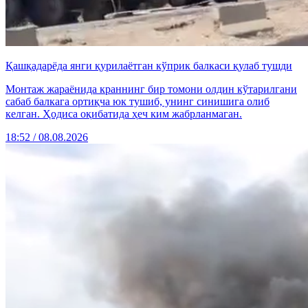
Қашқадарёда янги қурилаётган кўприк балкаси қулаб тушди
Монтаж жараёнида краннинг бир томони олдин кўтарилгани
сабаб балкага ортиқча юк тушиб, унинг синишига олиб
келган. Ҳодиса оқибатида ҳеч ким жабрланмаган.
18:52 / 08.08.2026