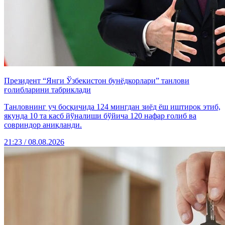
Президент “Янги Ўзбекистон бунёдкорлари” танлови
ғолибларини табриклади
Танловнинг уч босқичида 124 мингдан зиёд ёш иштирок этиб,
якунда 10 та касб йўналиши бўйича 120 нафар ғолиб ва
совриндор аниқланди.
21:23 / 08.08.2026