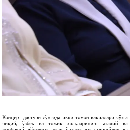
Концерт дастури сўнгида икки томон вакиллари сўзга
чиқиб, ўзбек ва тожик халқларининг азалий ва
умрбоқий дўстлиги, улар ўртасидаги умумийлик ва