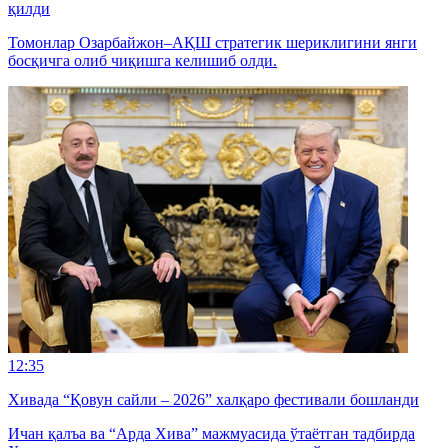
қилди
Томонлар Озарбайжон–АҚШ стратегик шериклигини янги
босқичга олиб чиқишга келишиб олди.
12:35
Хивада “Қовун сайли – 2026” халқаро фестивали бошланди
Ичан қалъа ва “Арда Хива” мажмуасида ўтаётган тадбирда