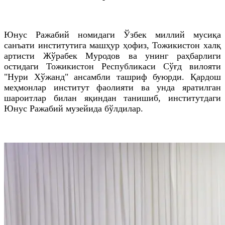
Юнус Ражабий номидаги Ўзбек миллий мусиқа
санъати институтига машҳур ҳофиз, Тожикистон халқ
артисти Жўрабек Муродов ва унинг раҳбарлиги
остидаги Тожикистон Республикаси Сўғд вилояти
"Нури Хўжанд" ансамбли ташриф буюрди. Қардош
меҳмонлар институт фаолияти ва унда яратилган
шароитлар билан яқиндан танишиб, институтдаги
Юнус Ражабий музейида бўлдилар.