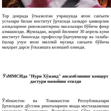
Тор доирада ўтказилган учрашувда япон санъати
усталари билан институт ўртасида халқаро ҳамкорлик
алоқаларини ривожлантириш масалалари бўйича фикр
алмашилди. Жумладан, жорий йилнинг 30 апрель куни
институт биносида профессор-ўқитувчилар ва талаба-
ёшлар учун япон миллий мусиқа санъати бўйича
маҳорат дарси ўтказишга келишиб олинди.
ЎзММСИда "Нури Хўжанд" ансамблининг концерт
дастури намойиш этилди
Ўзбекистон ва Тожикистон Республикалари
ўртасидаги дўстлик ришталарини янада мустаҳкамлаш
мақсадида Тожикистон Республикаси Сўғд вилояти