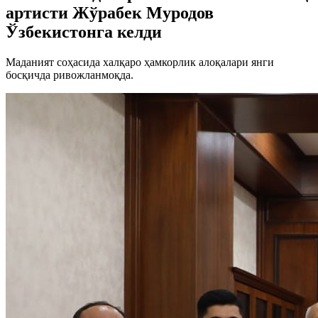
артисти Жўрабек Муродов
Ўзбекистонга келди
Маданият соҳасида халқаро ҳамкорлик алоқалари янги
босқичда ривожланмоқда.