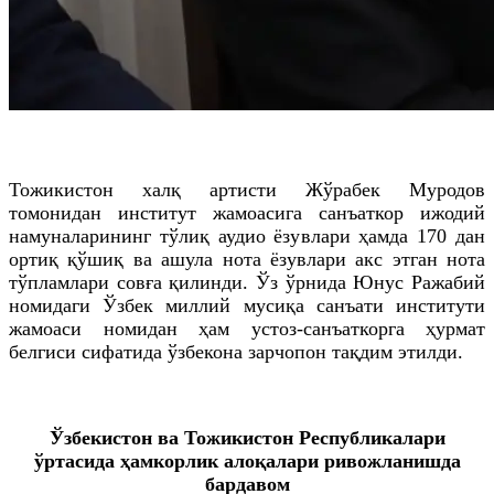
Тожикистон халқ артисти Жўрабек Муродов
томонидан институт жамоасига санъаткор ижодий
намуналарининг тўлиқ аудио ёзувлари ҳамда 170 дан
ортиқ қўшиқ ва ашула нота ёзувлари акс этган нота
тўпламлари совға қилинди. Ўз ўрнида Юнус Ражабий
номидаги Ўзбек миллий мусиқа санъати институти
жамоаси номидан ҳам устоз-санъаткорга ҳурмат
белгиси сифатида ўзбекона зарчопон тақдим этилди.
Ўзбекистон ва Тожикистон Республикалари
ўртасида ҳамкорлик алоқалари ривожланишда
бардавом