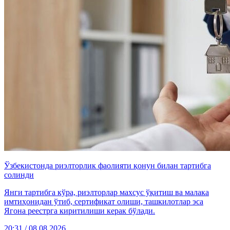
Ўзбекистонда риэлторлик фаолияти қонун билан тартибга
солинди
Янги тартибга кўра, риэлторлар махсус ўқитиш ва малака
имтиҳонидан ўтиб, сертификат олиши, ташкилотлар эса
Ягона реестрга киритилиши керак бўлади.
20:31 / 08.08.2026