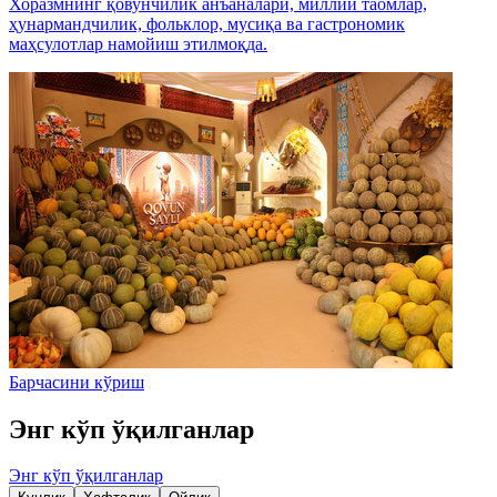
Хоразмнинг қовунчилик анъаналари, миллий таомлар,
ҳунармандчилик, фольклор, мусиқа ва гастрономик
маҳсулотлар намойиш этилмоқда.
Барчасини кўриш
Энг кўп ўқилганлар
Энг кўп ўқилганлар