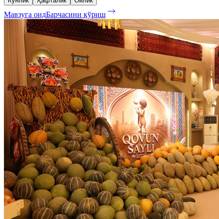
Кунлик
Ҳафталик
Ойлик
Мавзуга оид
Барчасини кўриш