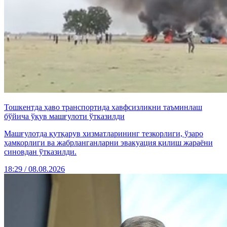
Тошкентда ҳаво транспортида хавфсизликни таъминлаш
бўйича ўқув машғулоти ўтказилди
Машғулотда қутқарув хизматларининг тезкорлиги, ўзаро
ҳамкорлиги ва жабрланганларни эвакуация қилиш жараёни
синовдан ўтказилди.
18:29 / 08.08.2026