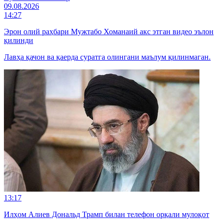
09.08.2026
14:27
Эрон олий раҳбари Мужтабо Хоманаий акс этган видео эълон
қилинди
Лавҳа қачон ва қаерда суратга олингани маълум қилинмаган.
13:17
Илҳом Алиев Дональд Трамп билан телефон орқали мулоқот