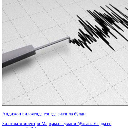
Андижон вилоятида тонгда зилзила бўлди
Зилзила эпицентри Марҳамат тумани бўлган. У ерда ер