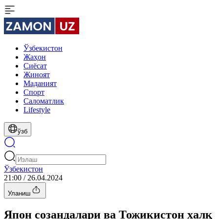
Ўзбекистон
Жаҳон
Сиёсат
Жиноят
Маданият
Спорт
Cаломатлик
Lifestyle
ўзб
Ўзбекистон
21:00 / 26.04.2024
Уланиш
Япон созандалари ва Тожикистон халқ