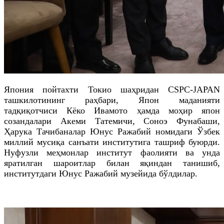
Япония пойтахти Токио шаҳридан CSPC-JAPAN
ташкилотининг раҳбари, Япон маданияти
тадқиқотчиси Кёко Ивамото ҳамда моҳир япон
созандалари Акеми Татемичи, Соноэ Фунабаши,
Ҳарука Тачибаналар Юнус Ражабий номидаги Ўзбек
миллий мусиқа санъати институтига ташриф буюрди.
Нуфузли меҳмонлар институт фаолияти ва унда
яратилган шароитлар билан яқиндан танишиб,
институтдаги Юнус Ражабий музейида бўлдилар.