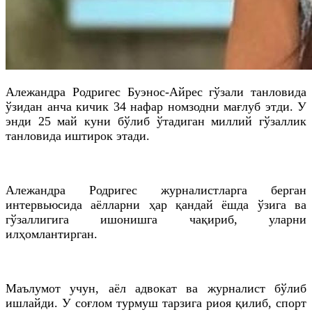
Алежандра
Родригес
Буэнос
-
Айрес
гўзали танловида
ўзидан анча кичик 34 нафар номзодни мағлуб этди. У
энди 25 май куни бўлиб ўтадиган миллий гўзаллик
танловида иштирок этади.
Алежандра
Родригес
журналистларга берган
интервьюсида аёлларни ҳар қандай ёшда ўзига ва
гўзаллигига ишонишга чақириб, уларни
илҳомлантирган.
Маълумот учун, аёл адвокат ва журналист бўлиб
ишлайди. У соғлом турмуш тарзига риоя қилиб, спорт