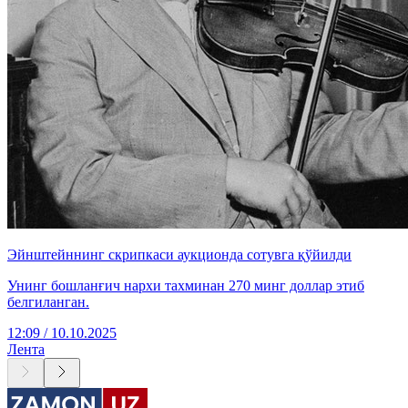
Эйнштейннинг скрипкаси аукционда сотувга қўйилди
Унинг бошланғич нархи тахминан 270 минг доллар этиб
белгиланган.
12:09 / 10.10.2025
Лента