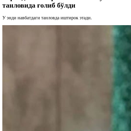
танловида ғолиб бўлди
У энди навбатдаги танловда иштирок этади.