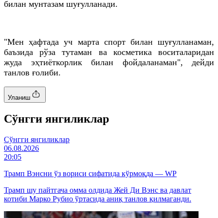
билан мунтазам шуғулланади.
"Мен ҳафтада уч марта спорт билан шуғулланаман,
баъзида рўза тутаман ва косметика воситаларидан
жуда эҳтиёткорлик билан фойдаланаман", дейди
танлов ғолиби.
Уланиш
Cўнгги янгиликлар
Cўнгги янгиликлар
06.08.2026
20:05
Трамп Вэнсни ўз вориси сифатида кўрмоқда — WP
Трамп шу пайтгача омма олдида Жей Ди Вэнс ва давлат
котиби Марко Рубио ўртасида аниқ танлов қилмаганди.