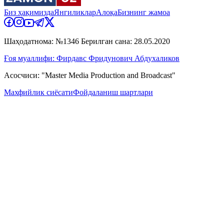
Биз ҳақимизда
Янгиликлар
Алоқа
Бизнинг жамоа
Шаҳодатнома: №1346 Берилган сана: 28.05.2020
Ғоя муаллифи: Фирдавс Фридунович Абдухаликов
Асосчиси: "Master Media Production and Broadcast"
Махфийлик сиёсати
Фойдаланиш шартлари