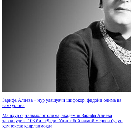
Зарифа Алиева – нур улашувчи шифокор, фидойи олима ва
ғамхўр она
Машҳур офтальмолог олима, академик Зарифа Алиева
таваллудига 103 йил тўлди. Унинг бой илмий мероси бугун
ҳам юксак қадрланмоқда.