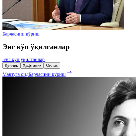
Барчасини кўриш
Энг кўп ўқилганлар
Энг кўп ўқилганлар
Кунлик
Ҳафталик
Ойлик
Мавзуга оид
Барчасини кўриш