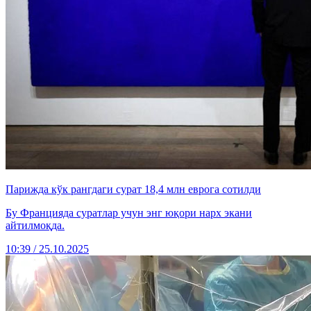
Парижда кўк рангдаги сурат 18,4 млн еврога сотилди
Бу Францияда суратлар учун энг юқори нарх экани
айтилмоқда.
10:39 / 25.10.2025