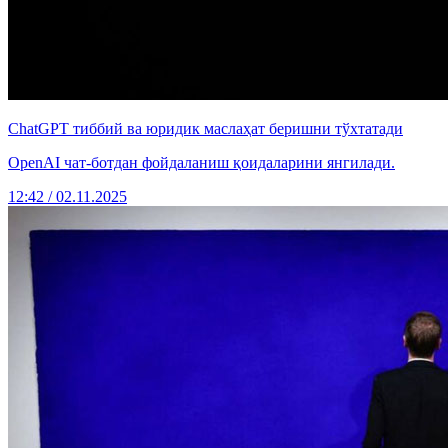
ChatGPT тиббий ва юридик маслаҳат беришни тўхтатади
OpenAI чат-ботдан фойдаланиш қоидаларини янгилади.
12:42 / 02.11.2025