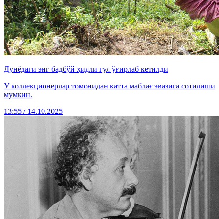
Дунёдаги энг бадбўй ҳидли гул ўғирлаб кетилди
У коллекционерлар томонидан катта маблағ эвазига сотилиши
мумкин.
13:55 / 14.10.2025