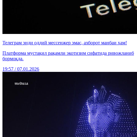
Телеграм энди оддий мессенжер эмас, ахборот манбаи ҳам!
Платформа мустақил рақамли экотизим сифатида ривожланиб
бормоқда.
19:57 / 07.01.2026