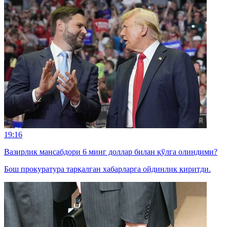
19:16
Вазирлик мансабдори 6 минг доллар билан қўлга олиндими?
Бош прокуратура тарқалган хабарларга ойдинлик киритди.