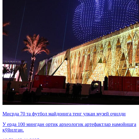
Мисрда 70 та футбол майдонига тенг улкан музей очилди
У ерда 100 мингдан ортиқ археологик артефактлар намойишга
қўйилган.