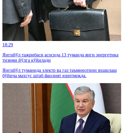
18:29
Янгийўл тажрибаси асосида 13 туманда янги энергетика
тизими йўлга қўйилади
Янгийўл туманида электр ва газ таъминотини яхшилаш
бўйича махсус штаб фаолият юритмоқда.