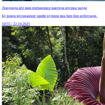
Лондонда аёл мия операцияси вақтида мусиқа чалди
Бу воқеа мусиқанинг шифо кучини яна бир бор исботлади.
10:55 / 22.10.2025