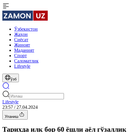
Ўзбекистон
Жаҳон
Сиёсат
Жиноят
Маданият
Спорт
Cаломатлик
Lifestyle
ўзб
Lifestyle
23:57 / 27.04.2024
Уланиш
Тарихда илк бор 60 ёшли аёл гўзаллик