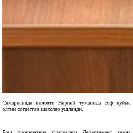
Самарқандда вилояти Нарпай туманида соф қуйма
олтин сотаётган шахслар ушланди.
Бош прокуратура ҳузуридаги Департамент ҳамда