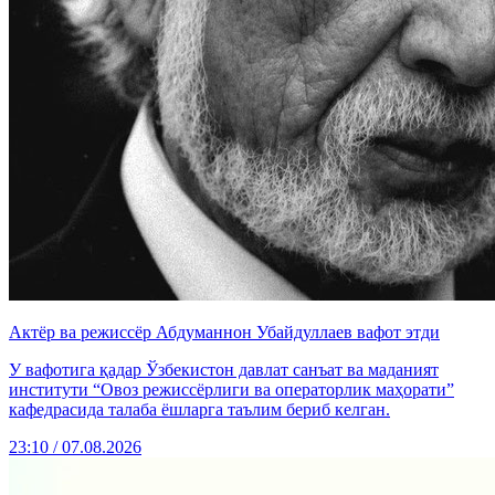
Актёр ва режиссёр Абдуманнон Убайдуллаев вафот этди
У вафотига қадар Ўзбекистон давлат санъат ва маданият
институти “Овоз режиссёрлиги ва операторлик маҳорати”
кафедрасида талаба ёшларга таълим бериб келган.
23:10 / 07.08.2026