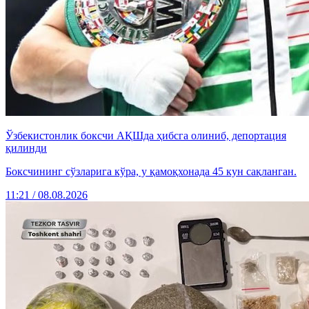
Ўзбекистонлик боксчи АҚШда ҳибсга олиниб, депортация
қилинди
Боксчининг сўзларига кўра, у қамоқхонада 45 кун сақланган.
11:21 / 08.08.2026