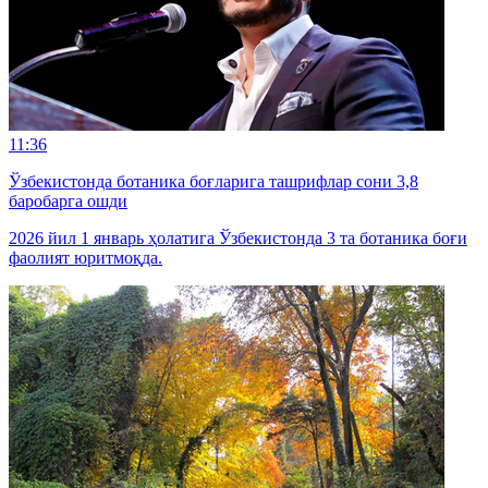
11:36
Ўзбекистонда ботаника боғларига ташрифлар сони 3,8
баробарга ошди
2026 йил 1 январь ҳолатига Ўзбекистонда 3 та ботаника боғи
фаолият юритмоқда.