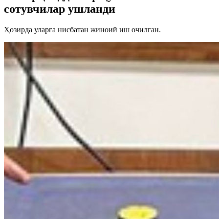
сотувчилар ушланди
Ҳозирда уларга нисбатан жиноий иш очилган.