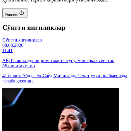
Уланиш
Cўнгги янгиликлар
Cўнгги янгиликлар
08.08.2026
11:41
АҚШ тарихида биринчи марта мусулмон эркак сенатор
бўлиши мумкин
41 ёшлик Абдул Эл-Саед Мичиганда Сенат учун праймеризда
ғалаба қозонди.