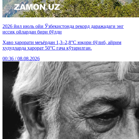
2026 йил июль ойи Ўзбекистонда рекорд даражадаги энг
иссиқ ойлардан бири бўлди
Ҳаво ҳарорати меъёрдан 1,3–2,8°C юқори бўлиб, айрим
ҳудудларда ҳарорат 50°C гача кўтарилган.
00:36 / 08.08.2026