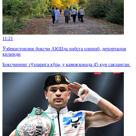
11:21
Ўзбекистонлик боксчи АҚШда ҳибсга олиниб, депортация
қилинди
Боксчининг сўзларига кўра, у қамоқхонада 45 кун сақланган.