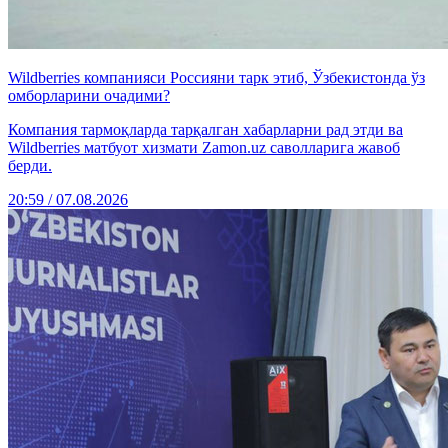
Wildberries компанияси Россияни тарк этиб, Ўзбекистонда ўз
омборларини очадими?
Компания тармоқларда тарқалган хабарларни рад этди ва
Wildberries матбуот хизмати Zamon.uz саволларига жавоб
берди.
20:59 / 07.08.2026