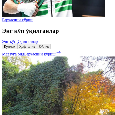
Барчасини кўриш
Энг кўп ўқилганлар
Энг кўп ўқилганлар
Кунлик
Ҳафталик
Ойлик
Мавзуга оид
Барчасини кўриш