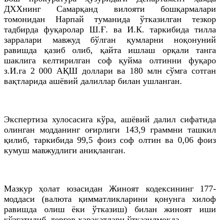
ДХХнинг
Самарқанд вилояти бошқармалари
томонидан Нарпай туманида ўтказилган тезкор
тадбирда фуқаролар
Ш
.
Ғ
. ва И.
К
. таркибида тилла
зарралари мавжуд бўлган қумларни ноқонуний
равишда қазиб олиб, қайта ишлаш орқали танга
шаклига келтирилган соф қуйма олтинни фуқаро
з
.И.
га
2 000 АҚШ доллари ва 180
млн
сўмга сотган
вақтларида ашёвий далиллар билан ушланган.
Экспертиза хулосасига кўра, ашёвий далил сифатида
олинган модданинг оғирлиги 143,9 граммни ташкил
қилиб, таркибида 99,5 фоиз соф олтин ва 0,06 фоиз
кумуш мавжудлиги аниқланган.
Мазкур ҳолат юзасидан Жиноят кодексининг 177-
моддаси (валюта
қимматликларини
қонунга хилоф
равишда олиш ёки ўтказиш) билан жиноят иши
қўзғатилиб, тергов ҳаракатлари ўтказилмоқда.