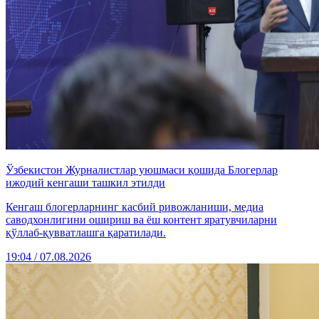
Ўзбекистон Журналистлар уюшмаси қошида Блогерлар
ижодий кенгаши ташкил этилди
Кенгаш блогерларнинг касбий ривожланиши, медиа
саводхонлигини ошириш ва ёш контент яратувчиларни
қўллаб-қувватлашга қаратилади.
19:04 / 07.08.2026