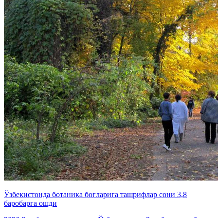
Ўзбекистонда ботаника боғларига ташрифлар сони 3,8
баробарга ошди