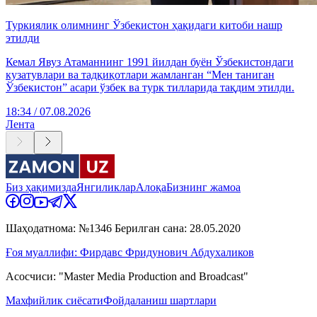
Туркиялик олимнинг Ўзбекистон ҳақидаги китоби нашр
этилди
Кемал Явуз Атаманнинг 1991 йилдан буён Ўзбекистондаги
кузатувлари ва тадқиқотлари жамланган “Мен таниган
Ўзбекистон” асари ўзбек ва турк тилларида тақдим этилди.
18:34 / 07.08.2026
Лента
Биз ҳақимизда
Янгиликлар
Алоқа
Бизнинг жамоа
Шаҳодатнома: №1346 Берилган сана: 28.05.2020
Ғоя муаллифи: Фирдавс Фридунович Абдухаликов
Асосчиси: "Master Media Production and Broadcast"
Махфийлик сиёсати
Фойдаланиш шартлари