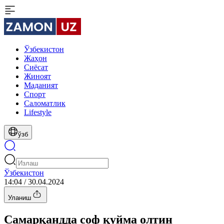
Ўзбекистон
Жаҳон
Сиёсат
Жиноят
Маданият
Спорт
Cаломатлик
Lifestyle
ўзб
Ўзбекистон
14:04 / 30.04.2024
Уланиш
Самарқандда соф қуйма олтин