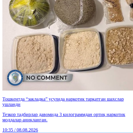
Тошкентда “закладка” усулида наркотик тарқатган шахслар
ушланди
Тезкор тадбирлар давомида 3 килограммдан ортиқ наркотик
моддалар аниқланган.
10:35 / 08.08.2026