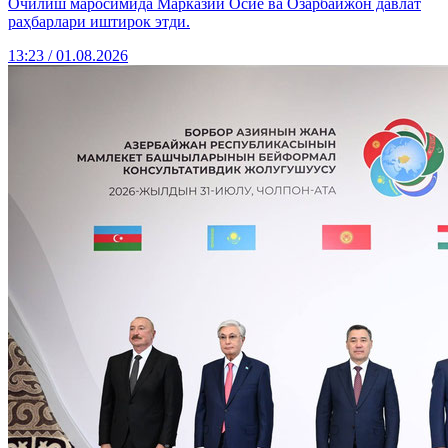
Очилиш маросимида Марказий Осиё ва Озарбайжон давлат
раҳбарлари иштирок этди.
13:23 / 01.08.2026