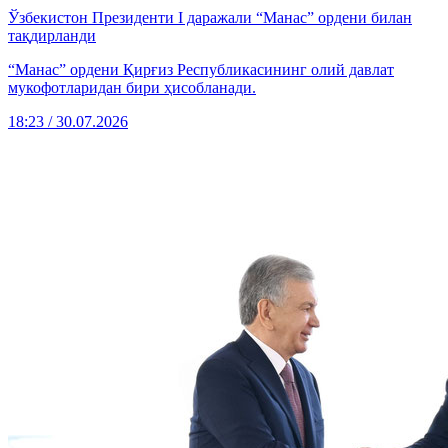
Ўзбекистон Президенти I даражали “Манас” ордени билан
тақдирланди
“Манас” ордени Қирғиз Республикасининг олий давлат
мукофотларидан бири ҳисобланади.
18:23 / 30.07.2026