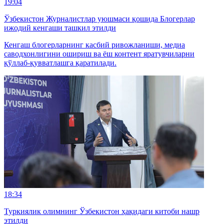
19:04
Ўзбекистон Журналистлар уюшмаси қошида Блогерлар
ижодий кенгаши ташкил этилди
Кенгаш блогерларнинг касбий ривожланиши, медиа
саводхонлигини ошириш ва ёш контент яратувчиларни
қўллаб-қувватлашга қаратилади.
18:34
Туркиялик олимнинг Ўзбекистон ҳақидаги китоби нашр
этилди