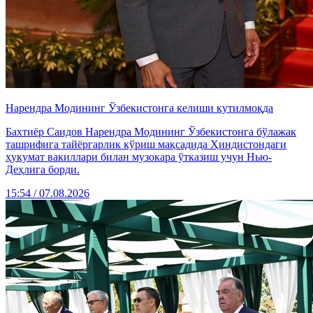
Нарендра Модининг Ўзбекистонга келиши кутилмоқда
Бахтиёр Саидов Нарендра Модининг Ўзбекистонга бўлажак
ташрифига тайёргарлик кўриш мақсадида Ҳиндистондаги
ҳукумат вакиллари билан музокара ўтказиш учун Нью-
Деҳлига борди.
15:54 / 07.08.2026