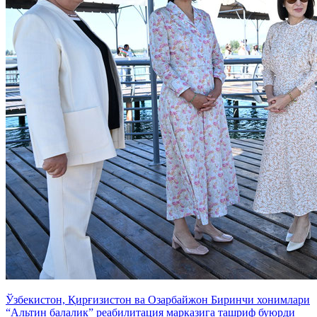
Ўзбекистон, Қирғизистон ва Озарбайжон Биринчи хонимлари
“Альтин балалик” реабилитация марказига ташриф буюрди