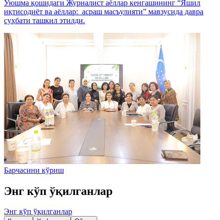
Уюшма қошидаги Журналист аёллар кенгашининг “Яшил
иқтисодиёт ва аёллар: асраш масъулияти” мавзусида давра
суҳбати ташкил этилди.
Барчасини кўриш
Энг кўп ўқилганлар
Энг кўп ўқилганлар