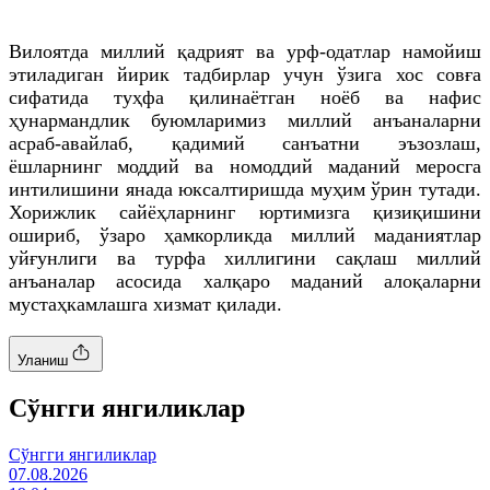
Вилоятда миллий қадрият ва урф-одатлар намойиш
этиладиган йирик тадбирлар учун ўзига хос совға
сифатида туҳфа қилинаётган ноёб ва нафис
ҳунармандлик буюмларимиз миллий анъаналарни
асраб-авайлаб, қадимий санъатни эъзозлаш,
ёшларнинг моддий ва номоддий маданий меросга
интилишини янада юксалтиришда муҳим ўрин тутади.
Хорижлик сайёҳларнинг юртимизга қизиқишини
ошириб, ўзаро ҳамкорликда миллий маданиятлар
уйғунлиги ва турфа хиллигини сақлаш миллий
анъаналар асосида халқаро маданий алоқаларни
мустаҳкамлашга хизмат қилади.
Уланиш
Cўнгги янгиликлар
Cўнгги янгиликлар
07.08.2026