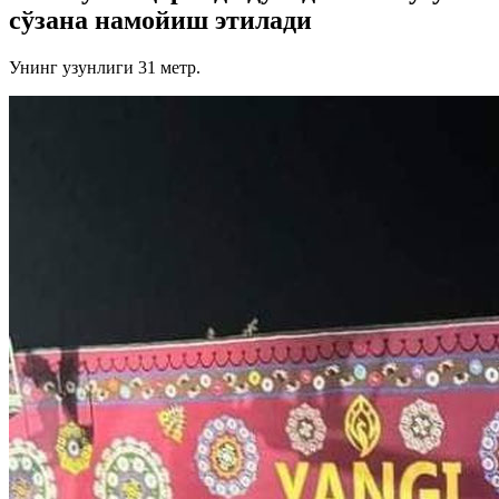
сўзана намойиш этилади
Унинг узунлиги 31 метр.