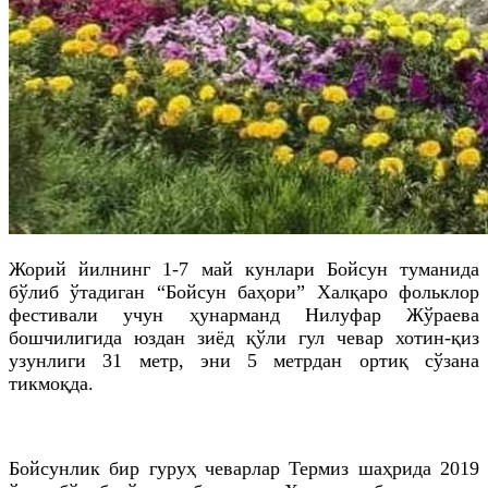
Жорий йилнинг 1-7 май кунлари Бойсун туманида
бўлиб ўтадиган “Бойсун баҳори” Халқаро фольклор
фестивали учун ҳунарманд Нилуфар Жўраева
бошчилигида юздан зиёд қўли гул чевар хотин-қиз
узунлиги 31 метр, эни 5 метрдан ортиқ сўзана
тикмоқда.
Бойсунлик бир гуруҳ чеварлар Термиз шаҳрида 2019