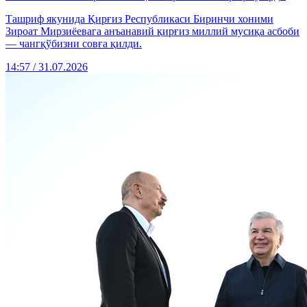
Ташриф якунида Қирғиз Республикаси Биринчи хоними
Зироат Мирзиёевага анъанавий қирғиз миллий мусиқа асбоби
— чангқўбизни совға қилди.
14:57 / 31.07.2026