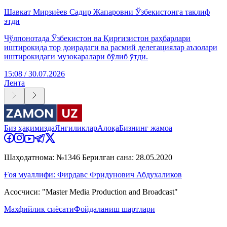
Шавкат Мирзиёев Садир Жапаровни Ўзбекистонга таклиф
этди
Чўлпонотада Ўзбекистон ва Қирғизистон раҳбарлари
иштирокида тор доирадаги ва расмий делегациялар аъзолари
иштирокидаги музокаралари бўлиб ўтди.
15:08 / 30.07.2026
Лента
Биз ҳақимизда
Янгиликлар
Алоқа
Бизнинг жамоа
Шаҳодатнома: №1346 Берилган сана: 28.05.2020
Ғоя муаллифи: Фирдавс Фридунович Абдухаликов
Асосчиси: "Master Media Production and Broadcast"
Махфийлик сиёсати
Фойдаланиш шартлари