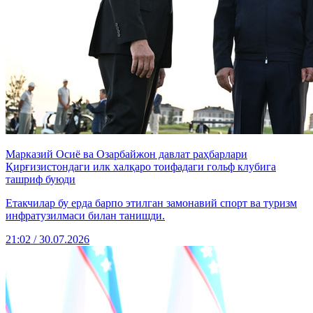
Марказий Осиё ва Озарбайжон давлат раҳбарлари
Қирғизистондаги илк халқаро тоифадаги гольф клубига
ташриф буюди
Етакчилар бу ерда барпо этилган замонавий спорт ва туризм
инфратузилмаси билан танишди.
21:02 / 30.07.2026