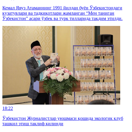
Кемал Явуз Атаманнинг 1991 йилдан буён Ўзбекистондаги
кузатувлари ва тадқиқотлари жамланган “Мен таниган
Ўзбекистон” асари ўзбек ва турк тилларида тақдим этилди.
18:22
Ўзбекистон Журналистлар уюшмаси қошида экологик клуб
ташкил этиш таклиф қилинди