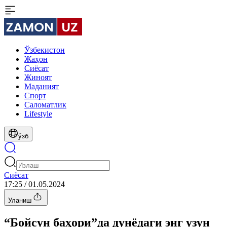
Ўзбекистон
Жаҳон
Сиёсат
Жиноят
Маданият
Спорт
Cаломатлик
Lifestyle
ўзб
Сиёсат
17:25 / 01.05.2024
Уланиш
“Бойсун баҳори”да дунёдаги энг узун