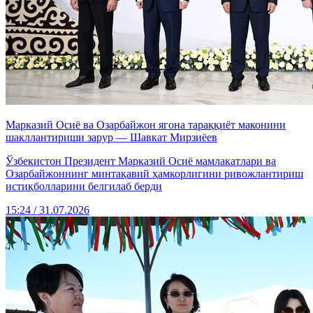
Марказий Осиё ва Озарбайжон ягона тараққиёт маконини
шакллантириши зарур — Шавкат Мирзиёев
Ўзбекистон Президент Марказий Осиё мамлакатлари ва
Озарбайжоннинг минтақавий ҳамкорлигини ривожлантириш
истиқболларини белгилаб берди
15:24 / 31.07.2026