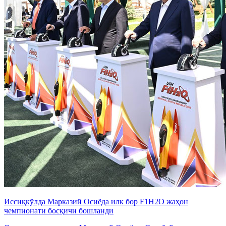
Иссиқкўлда Марказий Осиёда илк бор F1H2O жаҳон
чемпионати босқичи бошланди