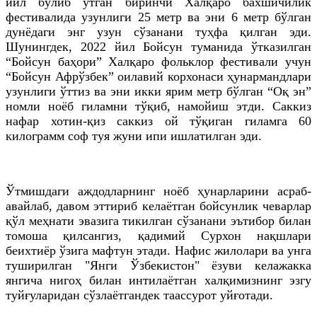
йил бўлиб ўтган биринчи Халқаро бахшичилик
фестивалида узунлиги 25 метр ва эни 6 метр бўлган
дунёдаги энг узун сўзанани туҳфа қилган эди.
Шунингдек, 2022 йил Бойсун туманида ўтказилган
“Бойсун баҳори” Халқаро фольклор фестивали учун
“Бойсун Афрўзбек” оилавий корхонаси ҳунармандлари
узунлиги ўттиз ва эни икки ярим метр бўлган “Оқ эн”
номли ноёб гиламни тўқиб, намойиш этди. Саккиз
нафар хотин-қиз саккиз ой тўқиган гиламга 60
килограмм соф туя жуни ипи ишлатилган эди.
Ўтмишдаги аждодларнинг ноёб ҳунарларини асраб-
авайлаб, давом эттириб келаётган бойсунлик чеварлар
қўл меҳнати эвазига тикилган сўзанани эътибор билан
томоша қилсангиз, қадимий Сурхон нақшлари
беихтиёр ўзига мафтун этади. Нафис жилолари ва унга
туширилган "Янги Ўзбекистон" ёзуви келажакка
янгича нигоҳ билан интилаётган халқимизнинг эзгу
туйғуларидан сўзлаётгандек таассурот уйғотади.