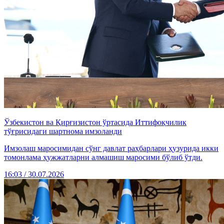
Ўзбекистон ва Қирғизистон ўртасида Иттифоқчилик
тўғрисидаги шартнома имзоланди
Имзолаш маросимидан сўнг давлат раҳбарлари ҳузурида икки
томонлама ҳужжатларни алмашиш маросими бўлиб ўтди.
16:03 / 30.07.2026