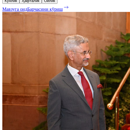
Кунлик
Ҳафталик
Ойлик
Мавзуга оид
Барчасини кўриш