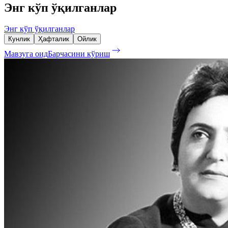
Энг кўп ўқилганлар
Энг кўп ўқилганлар
Кунлик
Ҳафталик
Ойлик
Мавзуга оид
Барчасини кўриш