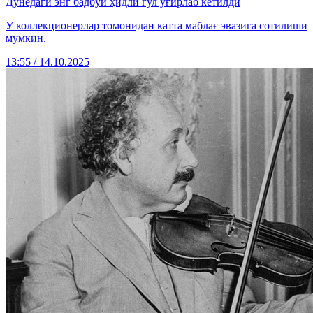
Дунёдаги энг бадбўй ҳидли гул ўғирлаб кетилди
У коллекционерлар томонидан катта маблағ эвазига сотилиши
мумкин.
13:55 / 14.10.2025