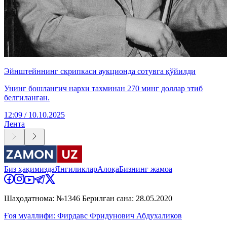
Эйнштейннинг скрипкаси аукционда сотувга қўйилди
Унинг бошланғич нархи тахминан 270 минг доллар этиб
белгиланган.
12:09 / 10.10.2025
Лента
Биз ҳақимизда
Янгиликлар
Алоқа
Бизнинг жамоа
Шаҳодатнома: №1346 Берилган сана: 28.05.2020
Ғоя муаллифи: Фирдавс Фридунович Абдухаликов