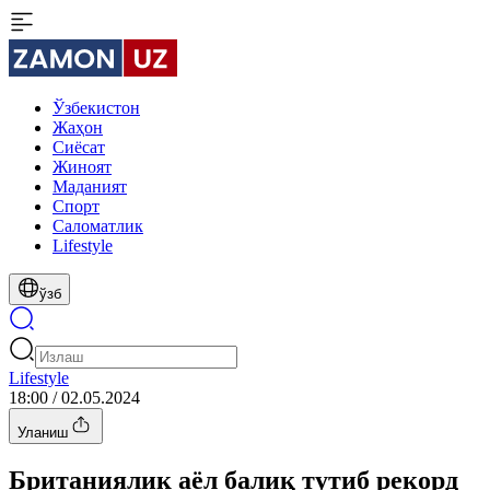
Ўзбекистон
Жаҳон
Сиёсат
Жиноят
Маданият
Спорт
Cаломатлик
Lifestyle
ўзб
Lifestyle
18:00 / 02.05.2024
Уланиш
Британиялик аёл балиқ тутиб рекорд