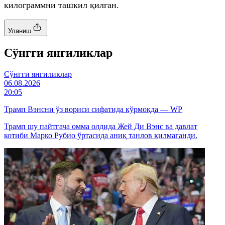
килограммни ташкил қилган.
Уланиш
Cўнгги янгиликлар
Cўнгги янгиликлар
06.08.2026
20:05
Трамп Вэнсни ўз вориси сифатида кўрмоқда — WP
Трамп шу пайтгача омма олдида Жей Ди Вэнс ва давлат
котиби Марко Рубио ўртасида аниқ танлов қилмаганди.