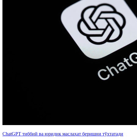
ChatGPT тиббий ва юридик маслаҳат беришни тўхтатади