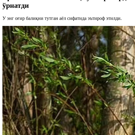
ўрнатди
У энг оғир балиқни тутган аёл сифатида эътироф этилди.