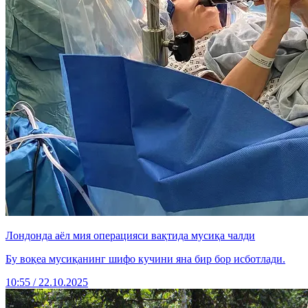
Лондонда аёл мия операцияси вақтида мусиқа чалди
Бу воқеа мусиқанинг шифо кучини яна бир бор исботлади.
10:55 / 22.10.2025