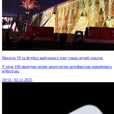
Мисрда 70 та футбол майдонига тенг улкан музей очилди
У ерда 100 мингдан ортиқ археологик артефактлар намойишга
қўйилган.
18:53 / 02.11.2025