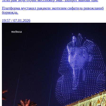
Телеграм энди оддий мессенжер эмас, ахборот манбаи ҳам!
Платформа мустақил рақамли экотизим сифатида ривожланиб
бормоқда.
19:57 / 07.01.2026