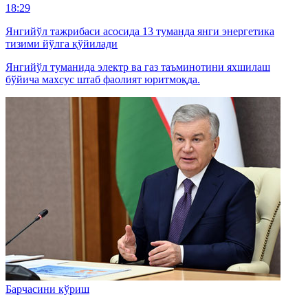
18:29
Янгийўл тажрибаси асосида 13 туманда янги энергетика
тизими йўлга қўйилади
Янгийўл туманида электр ва газ таъминотини яхшилаш
бўйича махсус штаб фаолият юритмоқда.
Барчасини кўриш