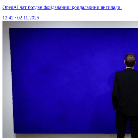
OpenAI чат-ботдан фойдаланиш қоидаларини янгилади.
12:42 / 02.11.2025