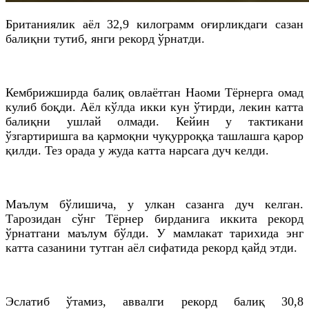
Британиялик аёл 32,9 килограмм оғирликдаги сазан
балиқни тутиб, янги рекорд ўрнатди.
Кембрижширда
балиқ овлаётган
Наоми
Тёрнерга
омад
кулиб боқди. Аёл кўлда икки кун ўтирди, лекин катта
балиқни ушлай олмади. Кейин у тактикани
ўзгартиришга ва қармоқни чуқурроққа ташлашга қарор
қилди. Тез орада у жуда катта нарсага дуч келди.
Маълум
бўлишича
, у улкан сазанга дуч келган.
Тарозидан сўнг
Тёрнер
бирданига иккита рекорд
ўрнатгани маълум бўлди. У мамлакат тарихида энг
катта сазанини тутган аёл сифатида рекорд қайд этди.
Эслатиб ўтамиз, аввалги рекорд балиқ 30,8