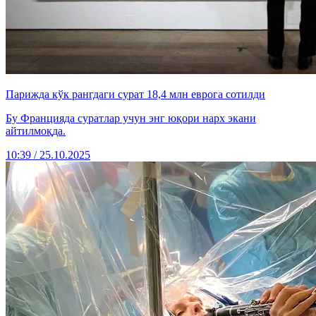
Парижда кўк рангдаги сурат 18,4 млн еврога сотилди
Бу Францияда суратлар учун энг юқори нарх экани
айтилмоқда.
10:39 / 25.10.2025