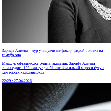
Зарифа Алиева – нур улашувчи шифокор, фидойи олима ва
ғамхўр она
Машҳур офтальмолог олима, академик Зарифа Алиева
таваллудига 103 йил тўлди. Унинг бой илмий мероси бугун
ҳам юксак қадрланмоқда.
22:29 / 27.04.2026