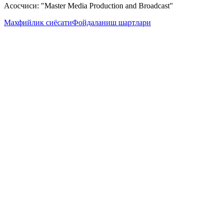
Асосчиси: "Master Media Production and Broadcast"
Махфийлик сиёсати
Фойдаланиш шартлари