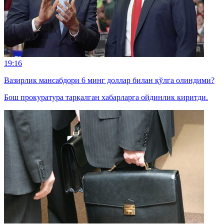
19:16
Вазирлик мансабдори 6 минг доллар билан қўлга олиндими?
Бош прокуратура тарқалган хабарларга ойдинлик киритди.