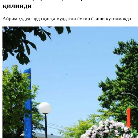
қилинди
Айрим ҳудудларда қисқа муддатли ёмғир ёғиши кутилмоқда.