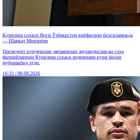
Қурилиш соҳаси Янги Ўзбекистон қиёфасини белгиламоқда
— Шавкат Мирзиёев
Президент қурувчилар, меъморлар, муҳандислар ва соҳа
фахрийларини Қурилиш соҳаси ходимлари куни билан
муборакбод этди.
16:33 / 08.08.2026