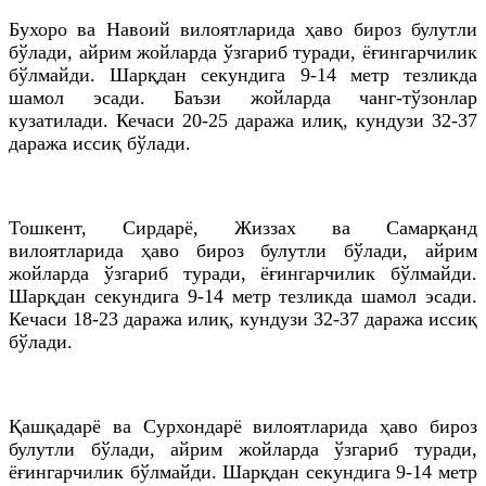
Бухоро ва Навоий вилоятларида ҳаво бироз булутли
бўлади, айрим жойларда ўзгариб туради, ёғингарчилик
бўлмайди. Шарқдан секундига 9-14 метр тезликда
шамол эсади. Баъзи жойларда чанг-тўзонлар
кузатилади. Кечаси 20-25 даража илиқ, кундузи 32-37
даража иссиқ бўлади.
Тошкент, Сирдарё, Жиззах ва Самарқанд
вилоятларида ҳаво бироз булутли бўлади, айрим
жойларда ўзгариб туради, ёғингарчилик бўлмайди.
Шарқдан секундига 9-14 метр тезликда шамол эсади.
Кечаси 18-23 даража илиқ, кундузи 32-37 даража иссиқ
бўлади.
Қашқадарё ва Сурхондарё вилоятларида ҳаво бироз
булутли бўлади, айрим жойларда ўзгариб туради,
ёғингарчилик бўлмайди. Шарқдан секундига 9-14 метр