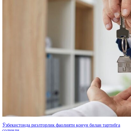
Ўзбекистонда риэлторлик фаолияти қонун билан тартибга
солинди