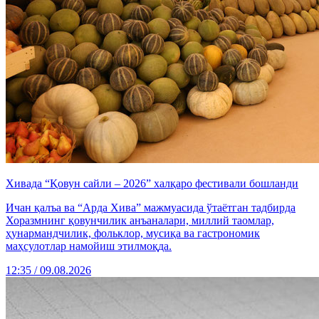
Хивада “Қовун сайли – 2026” халқаро фестивали бошланди
Ичан қалъа ва “Арда Хива” мажмуасида ўтаётган тадбирда
Хоразмнинг қовунчилик анъаналари, миллий таомлар,
ҳунармандчилик, фольклор, мусиқа ва гастрономик
маҳсулотлар намойиш этилмоқда.
12:35 / 09.08.2026