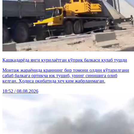
Қашқадарёда янги қурилаётган кўприк балкаси қулаб тушди
Монтаж жараёнида краннинг бир томони олдин кўтарилгани
сабаб балкага ортиқча юк тушиб, унинг синишига олиб
келган. Ҳодиса оқибатида ҳеч ким жабрланмаган.
18:52 / 08.08.2026