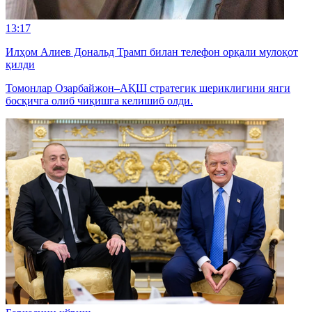
13:17
Илҳом Алиев Дональд Трамп билан телефон орқали мулоқот
қилди
Томонлар Озарбайжон–АҚШ стратегик шериклигини янги
босқичга олиб чиқишга келишиб олди.