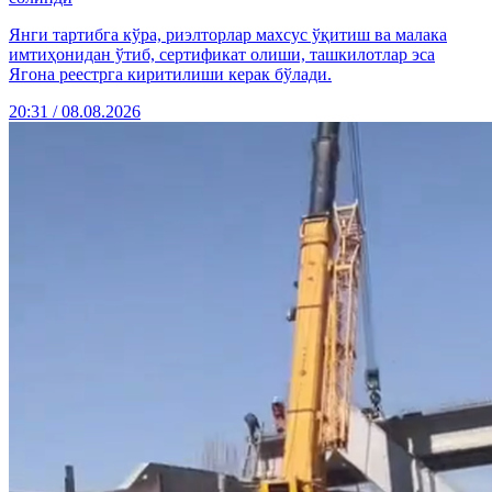
Янги тартибга кўра, риэлторлар махсус ўқитиш ва малака
имтиҳонидан ўтиб, сертификат олиши, ташкилотлар эса
Ягона реестрга киритилиши керак бўлади.
20:31 / 08.08.2026