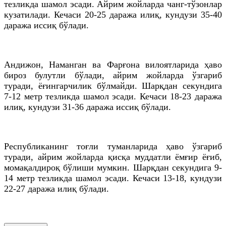
тезликда шамол эсади. Айрим жойларда чанг-тўзонлар
кузатилади. Кечаси 20-25 даража илиқ, кундузи 35-40
даража иссиқ бўлади.
Андижон, Наманган ва Фарғона вилоятларида ҳаво
бироз булутли бўлади, айрим жойларда ўзгариб
туради, ёғингарчилик бўлмайди. Шарқдан секундига
7-12 метр тезликда шамол эсади. Кечаси 18-23 даража
илиқ, кундузи 31-36 даража иссиқ бўлади.
Республиканинг тоғли туманларида ҳаво ўзгариб
туради, айрим жойларда қисқа муддатли ёмғир ёғиб,
момақалдироқ бўлиши мумкин. Шарқдан секундига 9-
14 метр тезликда шамол эсади. Кечаси 13-18, кундузи
22-27 даража илиқ бўлади.