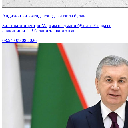
Андижон вилоятида тонгда зилзила бўлди
Зилзила эпицентри Марҳамат тумани бўлган. У ерда ер
силкиниши 2–3 баллни ташкил этган.
08:54 / 09.08.2026