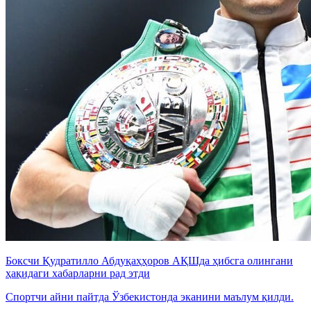
Боксчи Қудратилло Абдуқаҳҳоров АҚШда ҳибсга олингани
ҳақидаги хабарларни рад этди
Спортчи айни пайтда Ўзбекистонда эканини маълум қилди.