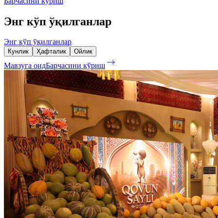
Барчасини кўриш
Энг кўп ўқилганлар
Энг кўп ўқилганлар
Кунлик
Ҳафталик
Ойлик
Мавзуга оид
Барчасини кўриш