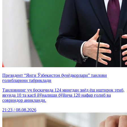
Президент “Янги Ўзбекистон бунёдкорлари” танлови
ғолибларини табриклади
Танловнинг уч босқичида 124 мингдан зиёд ёш иштирок этиб,
якунда 10 та касб йўналиши бўйича 120 нафар ғолиб ва
совриндор аниқланди.
21:23 / 08.08.2026