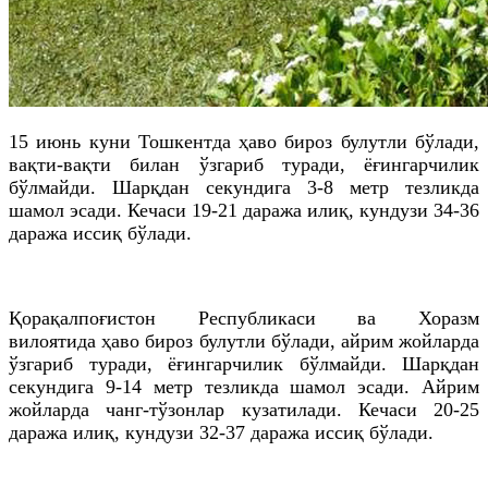
15 июнь куни Тошкентда ҳаво бироз булутли бўлади,
вақти-вақти билан ўзгариб туради, ёғингарчилик
бўлмайди. Шарқдан секундига 3-8 метр тезликда
шамол эсади. Кечаси 19-21 даража илиқ, кундузи 34-36
даража иссиқ бўлади.
Қорақалпоғистон Республикаси ва Хоразм
вилоятида ҳаво бироз булутли бўлади, айрим жойларда
ўзгариб туради, ёғингарчилик бўлмайди. Шарқдан
секундига 9-14 метр тезликда шамол эсади. Айрим
жойларда чанг-тўзонлар кузатилади. Кечаси 20-25
даража илиқ, кундузи 32-37 даража иссиқ бўлади.