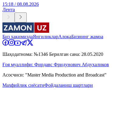
15:18 / 08.08.2026
Лента
Биз ҳақимизда
Янгиликлар
Алоқа
Бизнинг жамоа
Шаҳодатнома: №1346 Берилган сана: 28.05.2020
Ғоя муаллифи: Фирдавс Фридунович Абдухаликов
Асосчиси: "Master Media Production and Broadcast"
Махфийлик сиёсати
Фойдаланиш шартлари