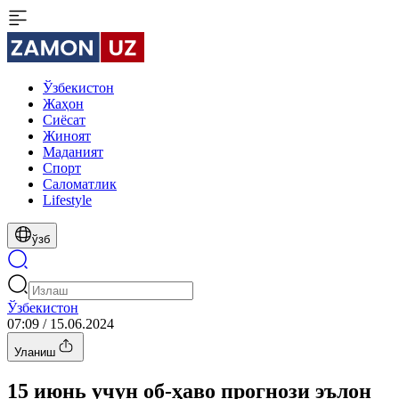
Ўзбекистон
Жаҳон
Сиёсат
Жиноят
Маданият
Спорт
Cаломатлик
Lifestyle
ўзб
Ўзбекистон
07:09 / 15.06.2024
Уланиш
15 июнь учун об-ҳаво прогнози эълон