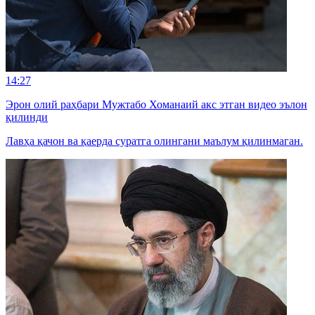
14:27
Эрон олий раҳбари Мужтабо Хоманаий акс этган видео эълон
қилинди
Лавҳа қачон ва қаерда суратга олингани маълум қилинмаган.