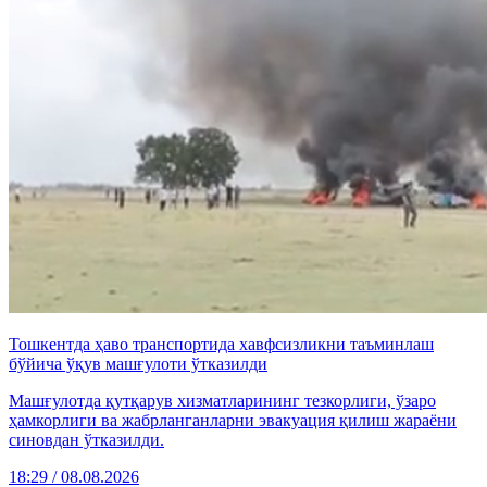
Тошкентда ҳаво транспортида хавфсизликни таъминлаш
бўйича ўқув машғулоти ўтказилди
Машғулотда қутқарув хизматларининг тезкорлиги, ўзаро
ҳамкорлиги ва жабрланганларни эвакуация қилиш жараёни
синовдан ўтказилди.
18:29 / 08.08.2026