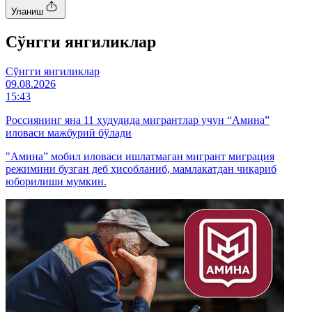
Уланиш
Cўнгги янгиликлар
Cўнгги янгиликлар
09.08.2026
15:43
Россиянинг яна 11 ҳудудида мигрантлар учун “Амина”
иловаси мажбурий бўлади
"Амина” мобил иловаси ишлатмаган мигрант миграция
режимини бузган деб ҳисобланиб, мамлакатдан чиқариб
юборилиши мумкин.