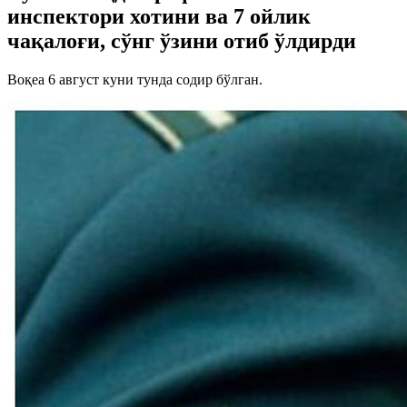
инспектори хотини ва 7 ойлик
чақалоғи, сўнг ўзини отиб ўлдирди
Воқеа 6 август куни тунда содир бўлган.