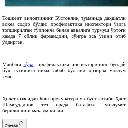
Тошкент вилоятининг Бўстонлиқ туманида даҳшатли
воқеа содир бўлди: профилактика инспектори ўзига
топширилган тўппонча билан аввалига турмуш ўртоғи
ҳамда 7 ойлик фарзандини, сўнгра эса ўзини отиб
ўлдирган.
Манбага
кўра
, профилактика инспекторининг бундай
йўл тутишига нима сабаб бўлгани ҳозирча маълум
эмас.
Ҳолат юзасидан Бош прокуратура матбуот котиби Ҳаёт
Шамсуддинов тез орада батафсил маълумот
берилишини маълум қилди.
Уланиш