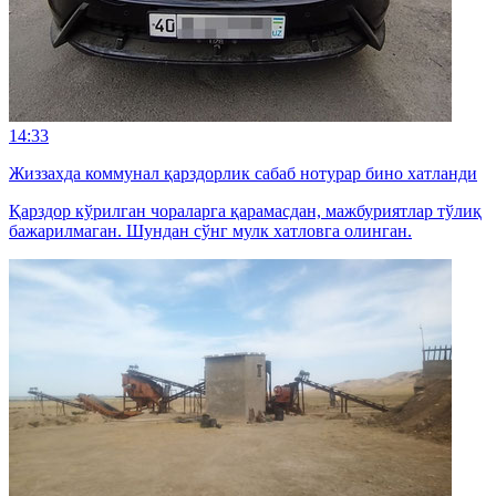
14:33
Жиззахда коммунал қарздорлик сабаб нотурар бино хатланди
Қарздор кўрилган чораларга қарамасдан, мажбуриятлар тўлиқ
бажарилмаган. Шундан сўнг мулк хатловга олинган.