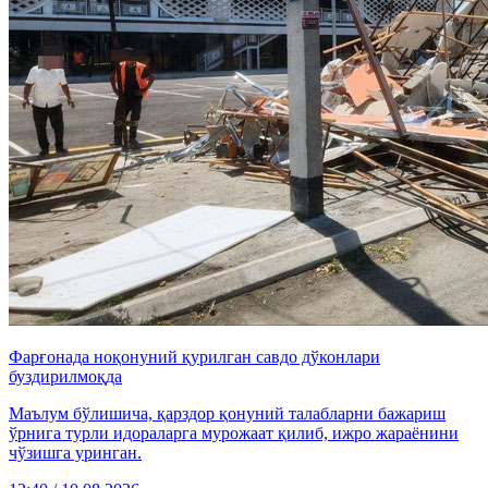
Фарғонада ноқонуний қурилган савдо дўконлари
буздирилмоқда
Маълум бўлишича, қарздор қонуний талабларни бажариш
ўрнига турли идораларга мурожаат қилиб, ижро жараёнини
чўзишга уринган.