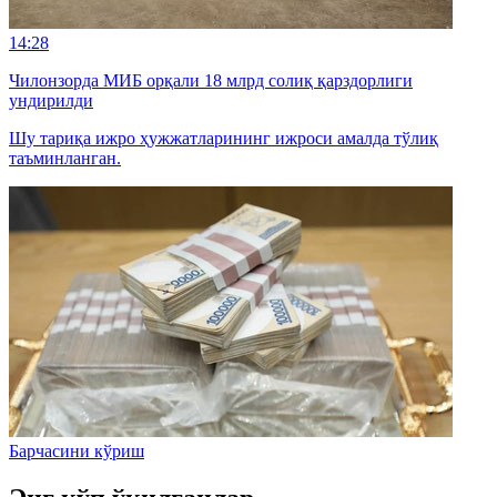
14:28
Чилонзорда МИБ орқали 18 млрд солиқ қарздорлиги
ундирилди
Шу тариқа ижро ҳужжатларининг ижроси амалда тўлиқ
таъминланган.
Барчасини кўриш