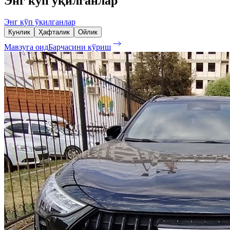
Энг кўп ўқилганлар
Энг кўп ўқилганлар
Кунлик
Ҳафталик
Ойлик
Мавзуга оид
Барчасини кўриш