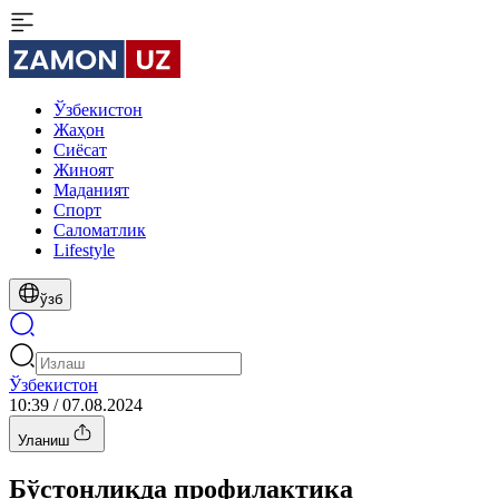
Ўзбекистон
Жаҳон
Сиёсат
Жиноят
Маданият
Спорт
Cаломатлик
Lifestyle
ўзб
Ўзбекистон
10:39 / 07.08.2024
Уланиш
Бўстонлиқда профилактика