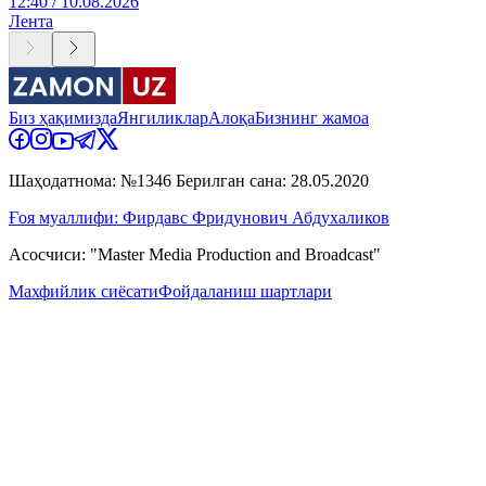
12:40 / 10.08.2026
Лента
Биз ҳақимизда
Янгиликлар
Алоқа
Бизнинг жамоа
Шаҳодатнома: №1346 Берилган сана: 28.05.2020
Ғоя муаллифи: Фирдавс Фридунович Абдухаликов
Асосчиси: "Master Media Production and Broadcast"
Махфийлик сиёсати
Фойдаланиш шартлари