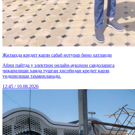
Жиззахда кредит қарзи сабаб нотурар бино хатланди
Айни пайтда у электрон онлайн-аукцион савдоларига
чиқарилиши ҳамда тушган ҳисобидан кредит қарзи
ундирилиши таъминланади.
12:45 / 10.08.2026