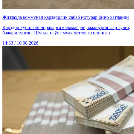
Жиззахда коммунал қарздорлик сабаб нотурар бино хатланди
Қарздор кўрилган чораларга қарамасдан, мажбуриятлар тўлиқ
бажарилмаган. Шундан сўнг мулк хатловга олинган.
14:33 / 10.08.2026