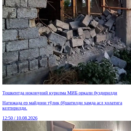
Тошкентда ноқонуний қурилма МИБ орқали буздирилди
Натижада ер майдони тўлиқ бўшатилди ҳамда асл ҳолатига
келтирилди.
12:50 / 10.08.2026