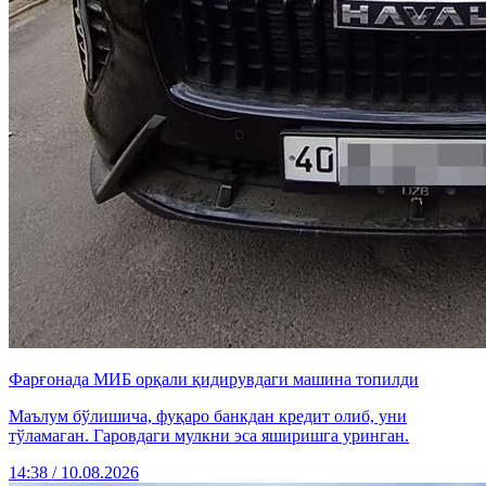
Фарғонада МИБ орқали қидирувдаги машина топилди
Маълум бўлишича, фуқаро банкдан кредит олиб, уни
тўламаган. Гаровдаги мулкни эса яширишга уринган.
14:38 / 10.08.2026