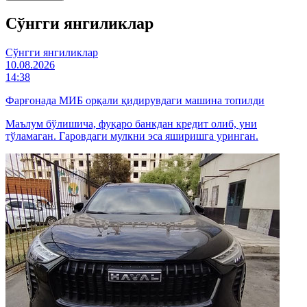
Cўнгги янгиликлар
Cўнгги янгиликлар
10.08.2026
14:38
Фарғонада МИБ орқали қидирувдаги машина топилди
Маълум бўлишича, фуқаро банкдан кредит олиб, уни
тўламаган. Гаровдаги мулкни эса яширишга уринган.