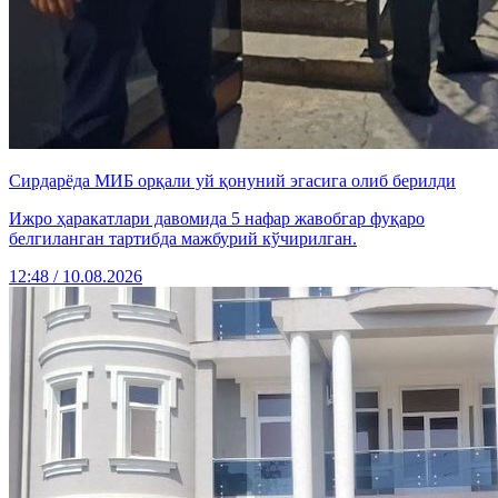
Сирдарёда МИБ орқали уй қонуний эгасига олиб берилди
Ижро ҳаракатлари давомида 5 нафар жавобгар фуқаро
белгиланган тартибда мажбурий кўчирилган.
12:48 / 10.08.2026