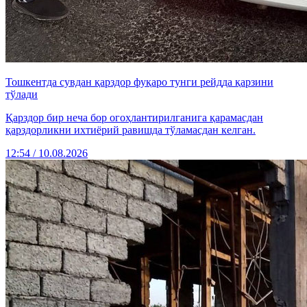
Тошкентда сувдан қарздор фуқаро тунги рейдда қарзини
тўлади
Қарздор бир неча бор огоҳлантирилганига қарамасдан
қарздорликни ихтиёрий равишда тўламасдан келган.
12:54 / 10.08.2026