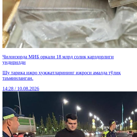
Чилонзорда МИБ орқали 18 млрд солиқ қарздорлиги
ундирилди
Шу тариқа ижро ҳужжатларининг ижроси амалда тўлиқ
таъминланган.
14:28 / 10.08.2026